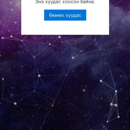
Энэ хуудас хоосон байна.
Өмнөх хуудас