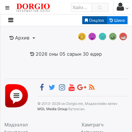
Онцлох
Шинэ
Мэдээллийн
Зар мэдээллийн
Архив
Банк санхүү
Бизнес ААН
2026 оны 05 сарын 30 өдөр
Төрийн
Нийслэлийн
dorgio.mn
Gogo.mn
caak.mn
© 2013-2026 он Dorgio.mn, Мэдээллийн хөтөч
news.mn
MGL Media Group
бүтээсэн.
zindaa.mn
Baabar.mn
Мэдээлэл
Хамтрагч
tovch.mn