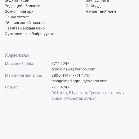
Бидний тухай
Байгууллага
ikon.mn
Редакцийн бодлого
Сайтууд
Зохиогчийн эрх
Чөлөөт нийтлэгч
mnb.mn
Санал хүсэлт
Livetv.mn
Үйлчилгээний нөхцөл
Eguur.mn
Нээлттэй ажлын байр
Сурталчилгаа байршуулах
24tsag.mn
shuud.mn
eagle.mn
Харилцаа
ergelt.mn
Мэдээний алба:
7711 4747
zarig.mn
dorgio.news@yahoo.com
today.mn
Маркетингийн алба:
8800 4147
,
7711 4747
mongolmediagroup@yahoo.com
zuv.mn
Оффис:
7711 4747
mminfo.mn
001 тоот, B1 давхар, Тусгаар тогтнолын
ugluu.mn
ордон, Сүхбаатар дүүрэг
urlag.mn
unen.mn
asu.mn
shudarga.mn
shuurhai.mn