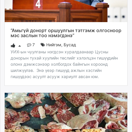
ikon.mn
mnb.mn
Livetv.mn
Eguur.mn
“Амьгүй донорт оршуулгын тэтгэмж олгосноор
24tsag.mn
мэс заслын тоо нэмэгдэнэ”
shuud.mn
7
Нийгэм
,
Бусад
eagle.mn
УИХ-ын чуулганы нэгдсэн хуралдаанаар Цусны
ergelt.mn
донорын тухай хуулийн төслийг хэлэлцэн гишүүдийн
zarig.mn
олонх дэмжсэнээр холбогдох байнгын хороонд
шилжүүлэв. Энэ үеэр гишүүд ажлын хэсгийн
today.mn
гишүүдээс асуулт асууж хариулт авсан юм.
zuv.mn
mminfo.mn
ugluu.mn
urlag.mn
unen.mn
asu.mn
shudarga.mn
shuurhai.mn