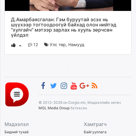
Д.Амарбаясгалан: Гэм буруутай эсэх нь
шүүхээр тогтоодоогүй байхад олон нийтэд
"хулгайч" мэтээр зарлах нь хууль зөрчсөн
үйлдэл
12
Улс төр
,
Намууд
© 2013-2026 он Dorgio.mn, Мэдээллийн хөтөч
MGL Media Group
бүтээсэн.
Мэдээлэл
Хамтрагч
Бидний тухай
Байгууллага