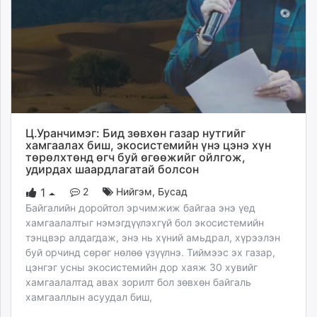
Ц.Уранчимэг: Бид зөвхөн газар нутгийг
хамгаалах биш, экосистемийн үнэ цэнэ хүн
төрөлхтөнд өгч буй өгөөжийг ойлгож,
удирдах шаардлагатай болсон
2
Нийгэм
,
Бусад
1
Байгалийн доройтол эрчимжиж байгаа энэ үед
хамгаалалтыг нэмэгдүүлэхгүй бол экосистемийн
тэнцвэр алдагдаж, энэ нь хүний амьдрал, хүрээлэн
буй орчинд сөрөг нөлөө үзүүлнэ. Тиймээс эх газар,
цэнгэг усны экосистемийн дор хаяж 30 хувийг
хамгаалалтад авах зорилт бол зөвхөн байгаль
хамгааллын асуудал биш,