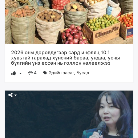
unuudur.mn
isee.mn
mglradio.com
fact.mn
itoim.mn
tumen.mn
shuum.mn
2026 оны дөрөвдүгээр сард инфляц 10.1
хувьтай гарахад хүнсний бараа, ундаа, усны
times.mn
бүлгийн үнэ өссөн нь голлон нөлөөлжээ
tvmongolia.mn
4
Эдийн засаг
,
Бусад
mass.mn
unegui.mn
assa.mn
toim.mn
tac.mn
paparazzi.mn
unread.today