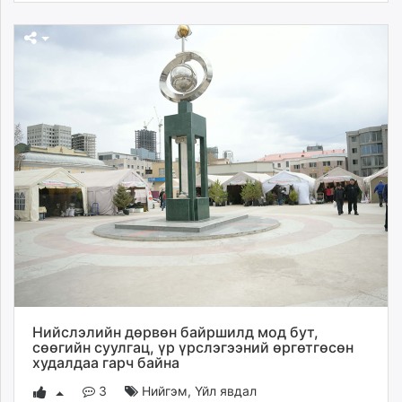
Нийслэлийн дөрвөн байршилд мод бут,
сөөгийн суулгац, үр үрслэгээний өргөтгөсөн
худалдаа гарч байна
3
Нийгэм
,
Үйл явдал