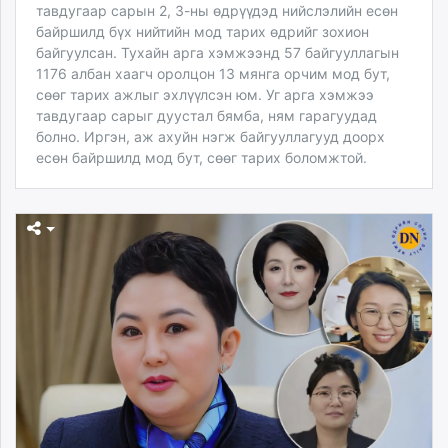
тавдугаар сарын 2, 3-ны өдрүүдэд нийслэлийн есөн
байршилд бүх нийтийн мод тарих өдрийг зохион
байгуулсан. Тухайн арга хэмжээнд 57 байгууллагын
1176 албан хаагч оролцон 13 мянга орчим мод бут,
сөөг тарих ажлыг эхлүүлсэн юм. Уг арга хэмжээ
тавдугаар сарыг дуустал бямба, ням гарагуудад
болно. Иргэн, аж ахуйн нэгж байгууллагууд доорх
есөн байршилд мод бут, сөөг тарих боломжтой.