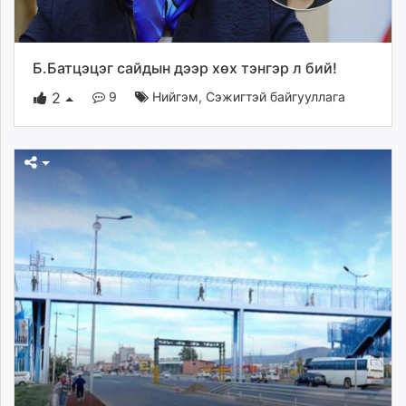
Б.Батцэцэг сайдын дээр хөх тэнгэр л бий!
9
Нийгэм
,
Сэжигтэй байгууллага
2