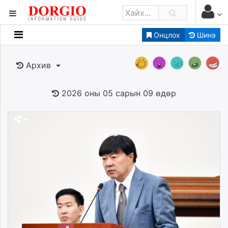
Онцлох
Шинэ
Мэдээллийн
Зар мэдээллийн
Архив
Банк санхүү
Бизнес ААН
2026 оны 05 сарын 09 өдөр
Төрийн
Нийслэлийн
dorgio.mn
Gogo.mn
caak.mn
news.mn
zindaa.mn
Baabar.mn
tovch.mn