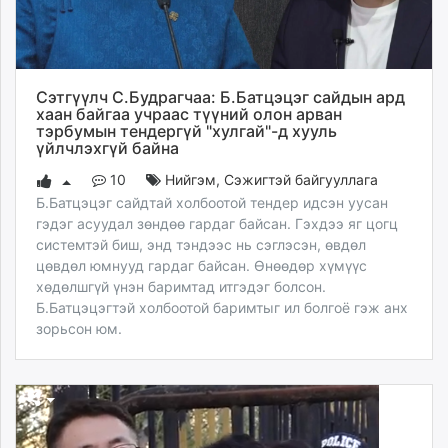
Сэтгүүлч С.Будрагчаа: Б.Батцэцэг сайдын ард
хаан байгаа учраас түүний олон арван
тэрбумын тендергүй "хулгай"-д хууль
үйлчлэхгүй байна
10
Нийгэм
,
Сэжигтэй байгууллага
Б.Батцэцэг сайдтай холбоотой тендер идсэн уусан
гэдэг асуудал зөндөө гардаг байсан. Гэхдээ яг цогц
системтэй биш, энд тэндээс нь сэглэсэн, өвдөл
цөвдөл юмнууд гардаг байсан. Өнөөдөр хүмүүс
хөдөлшгүй үнэн баримтад итгэдэг болсон.
Б.Батцэцэгтэй холбоотой баримтыг ил болгоё гэж анх
зорьсон юм.