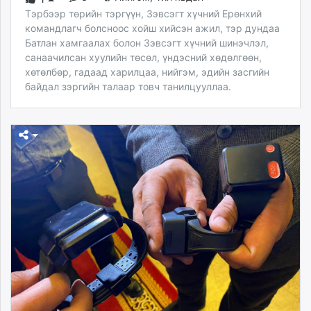
Тэрбээр төрийн тэргүүн, Зэвсэгт хүчний Ерөнхий
командлагч болсноос хойш хийсэн ажил, тэр дундаа
Батлан хамгаалах болон Зэвсэгт хүчний шинэчлэл,
санаачилсан хуулийн төсөл, үндэсний хөдөлгөөн,
хөтөлбөр, гадаад харилцаа, нийгэм, эдийн засгийн
байдал зэргийн талаар товч танилцууллаа.