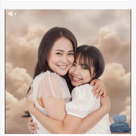
unuudur.mn
isee.mn
mglradio.com
fact.mn
itoim.mn
tumen.mn
shuum.mn
times.mn
tvmongolia.mn
mass.mn
unegui.mn
assa.mn
toim.mn
tac.mn
paparazzi.mn
unread.today