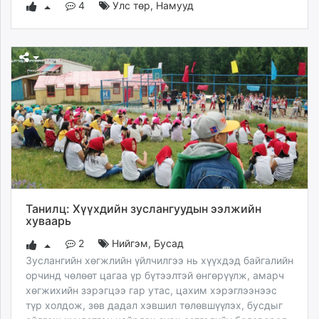
4
Улс төр
,
Намууд
Танилц: Хүүхдийн зуслангуудын ээлжийн
хуваарь
2
Нийгэм
,
Бусад
Зуслангийн хөгжлийн үйлчилгээ нь хүүхдэд байгалийн
орчинд чөлөөт цагаа үр бүтээлтэй өнгөрүүлж, амарч
хөгжихийн зэрэгцээ гар утас, цахим хэрэглээнээс
түр холдож, зөв дадал хэвшил төлөвшүүлэх, бусдыг