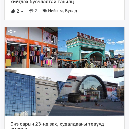
хийгдэх бүсчлэлтэй танилц
2
Нийгэм
,
Бусад
2
Энэ сарын 23-нд зах, худалдааны төвүүд
амарна