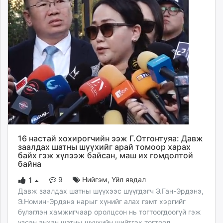
16 настай хохирогчийн ээж Г.Отгонтуяа: Давж
заалдах шатны шүүхийг арай томоор харах
байх гэж хүлээж байсан, маш их гомдолтой
байна
9
Нийгэм
,
Үйл явдал
1
Давж заалдах шатны шүүхээс шүүгдэгч Э.Ган-Эрдэнэ,
Э.Номин-Эрдэнэ нарыг хүнийг алах гэмт хэргийг
бүлэглэн хамжигчаар оролцсон нь тогтоогдоогүй гэж
үзсэн анхан шатны шүүхийн шийтгэх тогтоол