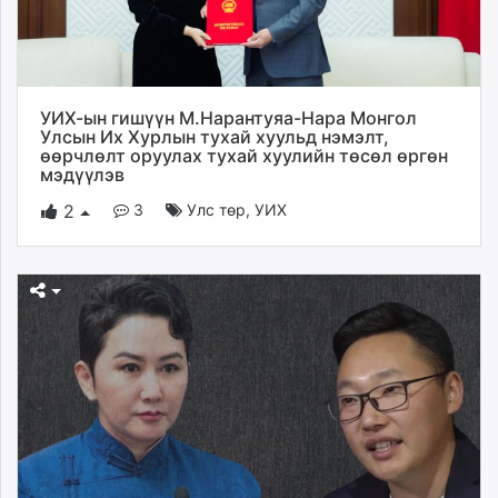
УИХ-ын гишүүн М.Нарантуяа-Нара Монгол
Улсын Их Хурлын тухай хуульд нэмэлт,
өөрчлөлт оруулах тухай хуулийн төсөл өргөн
мэдүүлэв
3
Улс төр
,
УИХ
2