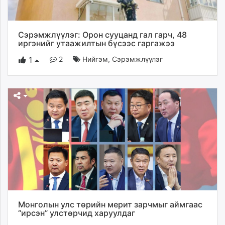
Сэрэмжлүүлэг: Орон сууцанд гал гарч, 48
иргэнийг утаажилтын бүсээс гаргажээ
2
Нийгэм
,
Сэрэмжлүүлэг
1
Монголын улс төрийн мерит зарчмыг аймгаас
“ирсэн” улстөрчид харуулдаг