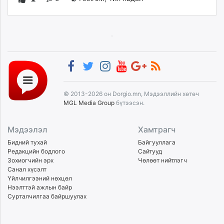
© 2013-2026 он Dorgio.mn, Мэдээллийн хөтөч
MGL Media Group
бүтээсэн.
Мэдээлэл
Хамтрагч
Бидний тухай
Байгууллага
Редакцийн бодлого
Сайтууд
Зохиогчийн эрх
Чөлөөт нийтлэгч
Санал хүсэлт
Үйлчилгээний нөхцөл
Нээлттэй ажлын байр
Сурталчилгаа байршуулах