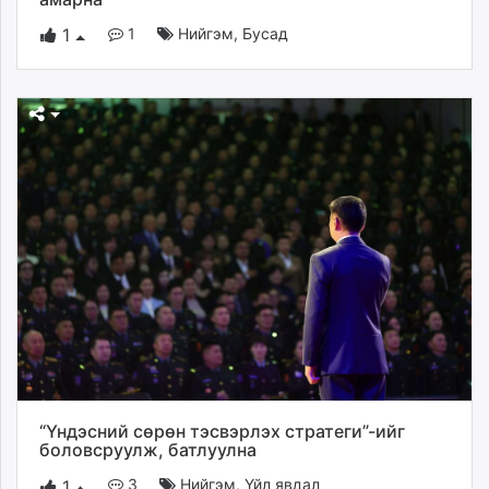
1
Нийгэм
,
Бусад
1
“Үндэсний сөрөн тэсвэрлэх стратеги”-ийг
боловсруулж, батлуулна
3
Нийгэм
,
Үйл явдал
1