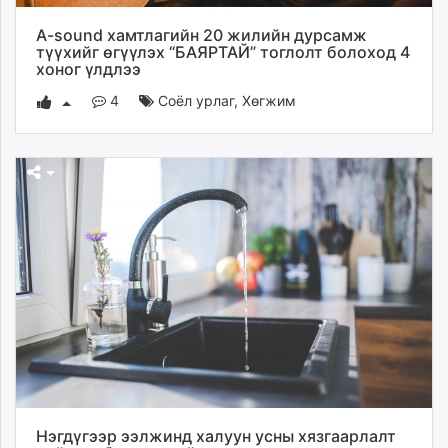
A-sound хамтлагийн 20 жилийн дурсамж
түүхийг өгүүлэх “БАЯРТАЙ” тоглолт болоход 4
хоног үлдлээ
4
Соёл урлаг
,
Хөгжим
Нэгдүгээр ээлжинд халуун усны хязгаарлалт