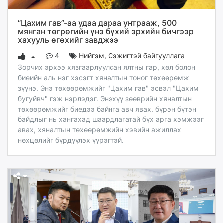
“Цахим гав”-аа удаа дараа унтрааж, 500
мянган төгрөгийн үнэ бүхий эрхийн бичгээр
хахууль өгөхийг завджээ
4
Нийгэм
,
Сэжигтэй байгууллага
Зорчих эрхээ хязгаарлуулсан ялтны гар, хөл болон
биеийн аль нэг хэсэгт хяналтын тоног төхөөрөмж
зүүнэ. Энэ төхөөрөмжийг "Цахим гав" эсвэл "Цахим
бугуйвч" гэж нэрлэдэг. Энэхүү зөөврийн хяналтын
төхөөрөмжийг биедээ байнга авч явах, бүрэн бүтэн
байдлыг нь хангахад шаардлагатай бүх арга хэмжээг
авах, хяналтын төхөөрөмжийн хэвийн ажиллах
нөхцөлийг бүрдүүлэх үүрэгтэй.