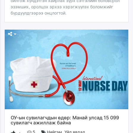
ойлгож хүндэтгэн хайрлах зүрх сэтгэлийн боловсрол
эзэмших, оролцох эрхээ хэрэгжүүлэх боломжийг
бүрдүүлдгээрээ онцлогтой.
ОУ-ын сувилагчдын өдөр: Манай улсад 15 099
сувилагч ажиллаж байна
5
Нийгэм
,
Үйл явдал