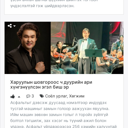
үндэслэлтэй гэж шийдвэрлэсэн.
Харуулын шовгороос ч дуурийн ари
хүнгэнүүлсэн эгэл биш эр
3
Соёл урлаг
,
Хөгжим
Асфальтыг дэвсэж дуусаад нэмэлтээр индүүдэх
тусгай машиныг замын голоор аажуухан явуулна.
Ийм машин зөвхөн замын голыг л торойх зүйлгүй
болтол тэгшилж, зах хэсэг нь түүний ажил болон
үлдэнэ. Асфальт үйлдвэрээсээ 256 хэмийн халуунтай