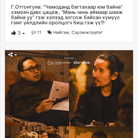
Г.Отгонтуяа: “Чемоданд багтахаар юм байна”
хэмээн давс цацаж, “Мань чинь аймаар шааж
байна уу” гэж хэлээд зогсож байсан хүмүүс
гэмт үйлдлийн оролцогч биш гэж үү?!
11
Нийгэм
,
Сэрэмжлүүлэг
3