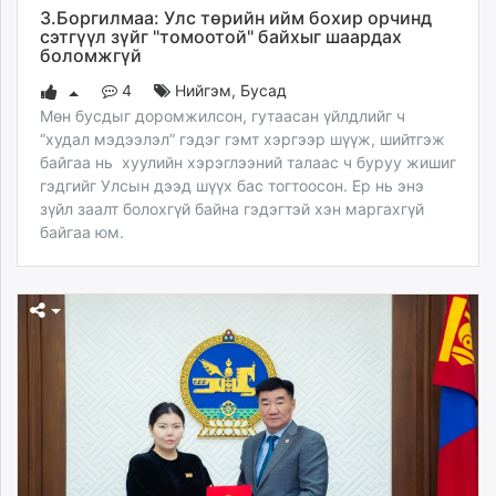
З.Боргилмаа: Улс төрийн ийм бохир орчинд
сэтгүүл зүйг "томоотой" байхыг шаардах
боломжгүй
4
Нийгэм
,
Бусад
Мөн бусдыг доромжилсон, гутаасан үйлдлийг ч
“худал мэдээлэл” гэдэг гэмт хэргээр шүүж, шийтгэж
байгаа нь хуулийн хэрэглээний талаас ч буруу жишиг
гэдгийг Улсын дээд шүүх бас тогтоосон. Ер нь энэ
зүйл заалт болохгүй байна гэдэгтэй хэн маргахгүй
байгаа юм.