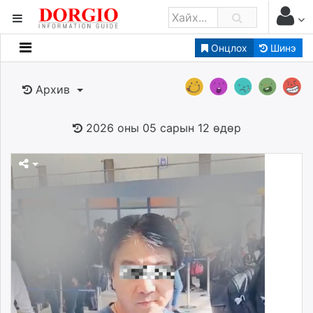
Онцлох
Шинэ
Мэдээллийн
Зар мэдээллийн
Архив
Банк санхүү
Бизнес ААН
2026 оны 05 сарын 12 өдөр
Төрийн
Нийслэлийн
dorgio.mn
Gogo.mn
caak.mn
news.mn
zindaa.mn
Baabar.mn
tovch.mn