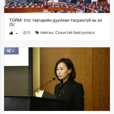
ТОЙМ: Улс төрчдийн дуулиан тасрахгүй нь ээ
/5/
5
Нийгэм
,
Сэжигтэй байгууллага