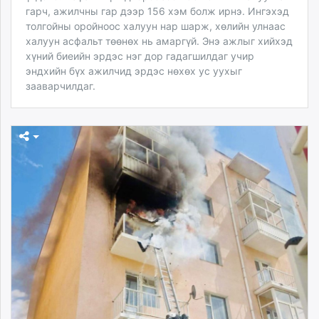
гарч, ажилчны гар дээр 156 хэм болж ирнэ. Ингэхэд
толгойны оройноос халуун нар шарж, хөлийн улнаас
халуун асфальт төөнөх нь амаргүй. Энэ ажлыг хийхэд
хүний биеийн эрдэс нэг дор гадагшилдаг учир
эндхийн бүх ажилчид эрдэс нөхөх ус уухыг
зааварчилдаг.