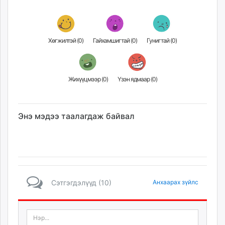
Хөгжилтэй (
0
)
Гайхамшигтай (
0
)
Гунигтай (
0
)
Жихүүцмээр (
0
)
Үзэн ядмаар (
0
)
Энэ мэдээ таалагдаж байвал
Сэтгэгдэлүүд (10)
Анхаарах зүйлс