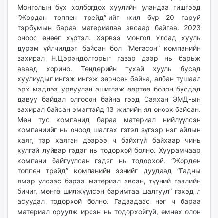
Монголын бүх холбогдох хуулийн уландаа гишгээд
“Жордан топпен трейд”-ийг жил бүр 20 гаруй
тэрбумын бараа материалаа авсаар байгаа. 2023
оноос өнөөг хүртэл. Хэрвээ Монгол Улсад хууль
дүрэм үйлчилдэг байсан бол “Мегасон” компанийн
захирал Н.Цэрэндолгорыг газар дээр нь барьж
аваад хорино. Тендерийн тухай хууль бусад
хуулиудыг ингэж ингэж зөрчсөн байна, албан тушаал
эрх мэдлээ урвуулан ашиглаж өөртөө болон бусдад
давуу байдал олгосон байна гээд Саяхан ЭМД-ын
захирал байсан эмэгтэйд 13 жилийн ял оноох байсан.
Мөн тус компанид бараа материал нийлүүлсэн
компаниийг нь очоод шалгах гэтэл зүгээр нэг айлын
хаяг, тэр хаяган дээрээ ч байхгүй байхаар чинь
хулгай луйвар гэдэг нь тодорхой болно. Хуурамчаар
компани байгуулсан гэдэг нь тодорхой. “Жорден
топпен трейд” компанийн эзнийг дуудаад “Гадны
ямар улсаас бараа материал авсан, түүний гаалийн
бичиг, мөнгө шилжүүлсэн баримтаа шалгуул” гэхэд л
асуудал тодорхой болно. Гадаадаас нэг ч бараа
материал оруулж ирсэн нь тодорхойгүй, өмнөх олон