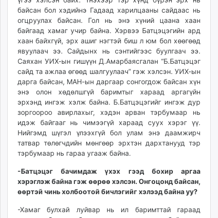
байсан бол хэдийнэ Гадаад харилцааны сайдаас нь
огцруулах байсан. Гол нь энэ хүний цаана хаан
байгаад хамаг учир байна. Хэрвээ Батцэцэгийн ард
хаан байхгүй, эрх ашиг нэгтэй биш л юм бол хөөгөөд
явуулаач ээ. Сайдынх нь сэнтийгээс буулгаач ээ.
Саяхан УИХ-ын гишүүн Д.Амарбаясгалан “Б.Батцэцэг
сайд та ажлаа өгөөд шалгуулаач” гэж хэлсэн. УИХ-ын
дарга байсан, МАН-ын даргаар сонгогдож байсан хүн
энэ олон хөдөлшгүй баримтыг хараад аргагүйн
эрхэнд ингэж хэлж байна. Б.Батцэцэгийг ингэж дур
зоргоороо авирлахыг, хэдэн арван тэрбумаар нь
идэж байгааг нь чимээгүй хараад суух хэрэг үү.
Нийгэмд шүгэл үлээхгүй бол улам энэ даамжирч
татвар төлөгчдийн мөнгөөр эрхтэн дархтанууд тэр
тэрбумаар нь гараа угааж байна.
-Батцэцэг бачимдаж үхэх гээд бохир аргаа
хэрэглэж байна гэж өөрөө хэлсэн. Онгоцонд байсан,
өөртэй чинь холбоотой бичлэгийг хэлээд байна уу?
-Хамаг булхай луйвар нь ил баримттай гараад