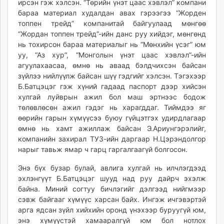
ирсэн гэж хэлсэн. “Төрийн үнэт цаас хэвлэл” компани
бараа материал худалдан авах гэрээгээ “Жорден
топпен трейд” компанитай байгуулаад мөнгөө
“Жордан топпен трейд”-ийн данс руу хийдэг, мөнгөнд
нь тохирсон бараа материалыг нь “Мөнхийн үсэг” юм
уу, “Аз хур”, “Монголын үнэт цаас хэвлэл”-ийн
агуулахаасаа, өмнө нь аваад бэлдчихсэн байсан
зүйлээ нийлүүлж байсан шүү гэдгийг хэлсэн. Тэгэхээр
Б.Батцэцэг гэж хүний гадаад паспорт дээр хийсэн
хулгай луйврын ажил бол маш эртнээс бодож
төлөвлөсөн ажил гэдэг нь харагддаг. Тиймдээ яг
өөрийн гарын хүмүүсээ буюу гүйцэтгэх удирдлагаар
өмнө нь хамт ажиллаж байсан Э.Ариунгэрэлийг,
компанийн захирал ТУЗ-ийн даргаар Н.Цэрэндолгор
нарыг тавьж ямар ч гарц гаргалгаагүй болгосон.
Энэ бүх бузар булай, авлига хулгай нь илчлэгдээд
эхлэнгүүт Б.Батцэцэг шууд над руу дайрч эхэлж
байна. Миний согтуу бичлэгийг дэлгээд нийгмээр
сэвж байгааг хүмүүс харсан байх. Ингэж ичгэвэртэй
арга ядсан зүйл хийхийн оронд үнэхээр буруугүй юм,
энэ хүмүүстэй хамааралгүй юм бол нотлох