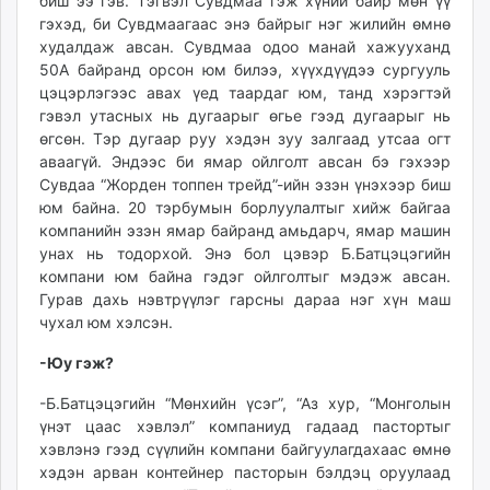
биш ээ гэв. Тэгвэл Сувдмаа гэж хүний байр мөн үү
гэхэд, би Сувдмаагаас энэ байрыг нэг жилийн өмнө
худалдаж авсан. Сувдмаа одоо манай хажууханд
50А байранд орсон юм билээ, хүүхдүүдээ сургууль
цэцэрлэгээс авах үед таардаг юм, танд хэрэгтэй
гэвэл утасных нь дугаарыг өгье гээд дугаарыг нь
өгсөн. Тэр дугаар руу хэдэн зуу залгаад утсаа огт
аваагүй. Эндээс би ямар ойлголт авсан бэ гэхээр
Сувдаа “Жорден топпен трейд”-ийн эзэн үнэхээр биш
юм байна. 20 тэрбумын борлуулалтыг хийж байгаа
компанийн эзэн ямар байранд амьдарч, ямар машин
унах нь тодорхой. Энэ бол цэвэр Б.Батцэцэгийн
компани юм байна гэдэг ойлголтыг мэдэж авсан.
Гурав дахь нэвтрүүлэг гарсны дараа нэг хүн маш
чухал юм хэлсэн.
-Юу гэж?
-Б.Батцэцэгийн “Мөнхийн үсэг”, “Аз хур, “Монголын
үнэт цаас хэвлэл” компаниуд гадаад пастортыг
хэвлэнэ гээд сүүлийн компани байгуулагдахаас өмнө
хэдэн арван контейнер пасторын бэлдэц оруулаад