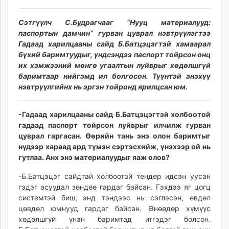
unuudur.mn
isee.mn
Сэтгүүлч С.Будрагчааг “Нууц материалууд:
паспортын дамчин” гурван цуврал нэвтрүүлэгтээ
mglradio.com
Гадаад харилцааны сайд Б.Батцэцэгтэй хамаарал
fact.mn
бүхий баримтуудыг, үндсэндээ паспорт тойрсон онц
itoim.mn
их хэмжээний мөнгө угаалтын луйврыг хөдөлшгүй
tumen.mn
баримтаар нийгэмд ил болгосон. Түүнтэй энэхүү
shuum.mn
нэвтрүүлгийнх нь эргэн тойронд ярилцсан юм.
times.mn
tvmongolia.mn
-Гадаад харилцааны сайд Б.Батцэцэгтэй холбоотой
mass.mn
гадаад паспорт тойрсон луйврыг илчилж гурван
цуврал гаргасан. Өөрийн тань энэ олон баримтыг
unegui.mn
нүдээр хараад ард түмэн сэртэсхийж, үнэхээр ой нь
assa.mn
гутлаа. Анх энэ материалуудыг яаж олов?
toim.mn
tac.mn
-Б.Батцэцэг сайдтай холбоотой тендер идсэн уусан
гэдэг асуудал зөндөө гардаг байсан. Гэхдээ яг цогц
paparazzi.mn
системтэй биш, энд тэндээс нь сэглэсэн, өвдөл
unread.today
цөвдөл юмнууд гардаг байсан. Өнөөдөр хүмүүс
хөдөлшгүй үнэн баримтад итгэдэг болсон.