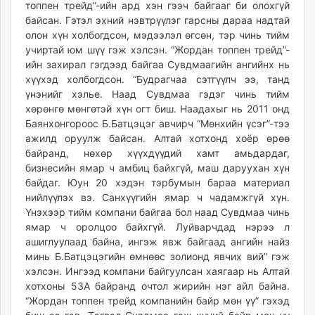
топпен трейд”-ийн ард хэн гээч байгааг би олохгүй
байсан. Гэтэл эхний нэвтрүүлэг гарсны дараа надтай
олон хүн холбогдсон, мэдээлэл өгсөн, тэр чинь тийм
учиртай юм шүү гэж хэлсэн. “Жордан топпен трейд”-
ийн захирал гэгдээд байгаа Сувдмаагийн ангийнх нь
хүүхэд холбогдсон. “Будрагчаа сэтгүүлч ээ, танд
үнэнийг хэлье. Наад Сувдмаа гэдэг чинь тийм
хөрөнгө мөнгөтэй хүн огт биш. Наадахыг нь 2011 онд
Баянхонгороос Б.Батцэцэг авчирч “Мөнхийн үсэг”-тээ
ажилд оруулж байсан. Алтай хотхонд хоёр өрөө
байранд, нөхөр хүүхдүүдий хамт амьдардаг,
бизнесийн ямар ч амбиц байхгүй, маш даруухан хүн
байдаг. Юун 20 хэдэн тэрбумын бараа материал
нийлүүлэх вэ. Санхүүгийн ямар ч чадамжгүй хүн.
Үнэхээр тийм компани байгаа бол наад Сувдмаа чинь
ямар ч оролцоо байхгүй. Луйварчдад нэрээ л
ашиглуулаад байна, ингэж явж байгаад ангийн найз
минь Б.Батцэцэгийн өмнөөс золионд явчих вий” гэж
хэлсэн. Ингээд компани байгуулсан хаягаар нь Алтай
хотхоны 53А байранд очтол жирийн нэг айл байна.
“Жордан топпен трейд компанийн байр мөн үү” гэхэд