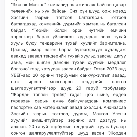
“Экопак Монгол” компанид нь ажиллаж байсан цэвэр
төлөөнийх нь хүн байсан. Энэ хүн шууд орж ирээд
Засгийн газрын тогтоол батлагдсан. Тогтоол
батлагдахад компанийн дүрмийг хамтад нь баталсан
байдаг. “Төрийн болон орон нутгийн өмчийн
хөрөнгөөр бараа үйлчилгээ худалдан авах тухай
хууль буюу тендерийн тухай хуулийг баримтална.
Цаашид ямар нэгэн бараа бүтээгдэхүүн худалдаж
авахад заавал тендерийн тухай хуульд заасны дагуу
авна, мөн шилэн дансны тухай хуулийн мөрдлөг
болгоно” гээд хатуусан заасан байдаг. Гэтэл 2023 онд
УБЕГ-аас 20 орчим тэрбумын санхүүжилтыг аваад,
орж ирсэн мөнгөөрөө тендерийн сонгон
шалгаруулалтгүйгээр шууд 20 гаруй тэрбумаар
“Жордан топпен трейд” гэдэг цоо шинэ, ердөө
гуравхан сарын өмнө байгуулагдсан компаниас
паспортныхаа материалыг аваад эхэлсэн. Анхнаасаа
Засгийн газрын тогтоол, дүрэм, Монгол Улсын
хуулийг аймшиггүйгээр зөрчиж илт дээгүүр нь
алхсан. 20 гаруй тэрбумын тендерийг хууль бусаар
сонгон шалгаруулалтгүйгээр шууд авсан “Жордан