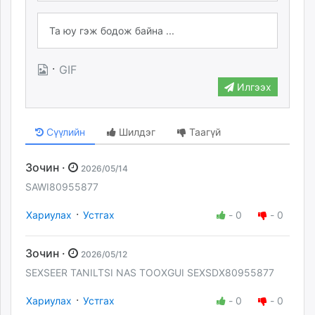
·
GIF
Илгээх
Сүүлийн
Шилдэг
Таагүй
Зочин ·
2026/05/14
SAWI80955877
·
Хариулах
Устгах
-
0
-
0
Зочин ·
2026/05/12
SEXSEER TANILTSI NAS TOOXGUI SEXSDX80955877
·
Хариулах
Устгах
-
0
-
0