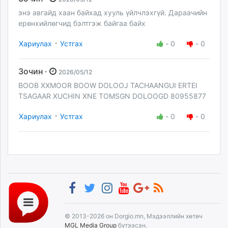
энэ авгайд хаан байхад хууль үйлчлэхгүй. Дараачийн
ерөнхийлөгчид бэлтгэж байгаа байх
·
Хариулах
Устгах
-
0
-
0
Зочин ·
2026/05/12
BOOB XXMOOR BOOW DOLOOJ TACHAANGUI ERTEI
TSAGAAR XUCHIN XNE TOMSGN DOLOOGD 80955877
·
Хариулах
Устгах
-
0
-
0
© 2013-2026 он Dorgio.mn, Мэдээллийн хөтөч
MGL Media Group
бүтээсэн.