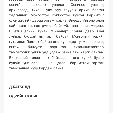
сонин”-ыг захиалж уншдаг. Сониноо уншаад
архивлаад, тухайн улс руу явуулж архив болгон
хадгалдаг. Монголтой холбоотой түүхэн баримтыг
олон жилийн дараа эргэж харна. Өнөөдрийн энэ олон
сайт, контент, нэвтрүүлэг байхгүй, ганц сонин үлдэнэ.
Б.Батцэцэгийн тухай “Өнөөдөр” сонин дээр мөн
луйвар булхай нь гарч байсан. Монголын төрийг
гутамшиг болгож байгаа энэ хүн өдөр тутмын сонинд
ингэж бичүүлж өөрийгөө гутамшигтайгаар
тамгалуулж үеийн үед үлдэж байна гэж харж байгаа.
Би үнэний төлөө явж байгаадаа, энэ хүний бузар
булайг үнэнээр нь, ил цагаан баримттай гаргаж
тавьсандаа нүүр бардам байна.
Д.БАТБОЛД
ӨДРИЙН СОНИН