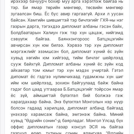
ирэхээр бачуурч бохир муу арга хэрэглэж байгаа нь
тэр. Би ямар төрийн мөнгөөр, төсвийн мөнгөөр
зугаалсан биш. Ёс бус авир гаргаагүй. Архи л уусан
байсан. Хамгийн шившигтэй тэр бичлэгийг ГХЯ-ны нэг
газрын дарга, тэгэхдээ дипломат албаны гэсэн байх,
Болдбаатарын Халиун гэж тэр хүн цацаж, нийгэмд
сэвүүлж байгаа. Баянхонгороос Батцэцэгийн
авчирсан хүн юм билээ. Хэрвээ тэр хүн дипломат
мэргэжлийг эзэмшсэн бол, дипломат хүний ёс зүйн
хувьд хөгийн юм хийгээд, тийм бичлэг шейрлээд
сууж байхгүй. Дипломат албаны хүний ёс зүйн код
айхавтар том юмыг тэр хүн мэдэх учиртай. Гэтэл
дипомат ёс гэдгээ нулимчихаад гудамжны хүн шиг
ийм юм шейрлээд, зохион байгуулаад байж байна
гэдэг бол цаад утгаараа Б.Батцэцэгийг тойрсон ямар
ёс зүй, аймшигтай бүлэглэл бий болжээ гэж
харагдахаар байна. Энэ бүлэглэл Монголын нэр нүүр
болсон гадаад харилцаа, дипломат албанд байгаад
үнэхээр харамсаж байна, эмгэнэж байна. Миний
хувьд “Өдрийн сонин”-д баярладаг. Монгол Улсад бүх
оффис дипломатын газар консул ЭСЯ нь байгаа
газрууд өдөр тутмын сонин, ялангуяа “Өдрийн