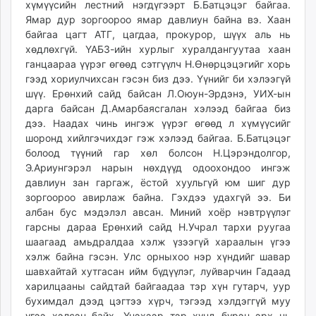
хүмүүсийн лестний нэгдүгээрт Б.Батцэцэг байгаа.
Ямар дур зоргоороо ямар давлиун байна вэ. Хаан
байгаа цагт АТГ, цагдаа, прокурор, шүүх аль нь
хөдлөхгүй. ҮАБЗ-ийн хурлыг хуралдангуутаа хаан
ганцаараа үүрэг өгөөд сэтгүүлч Н.Өнөрцэцэгийг хорь
гээд хориулчихсан гэсэн биз дээ. Үүнийг би хэлээгүй
шүү. Ерөнхий сайд байсан Л.Оюун-Эрдэнэ, УИХ-ын
дарга байсан Д.Амарбаясгалан хэлээд байгаа биз
дээ. Наадах чинь ингэж үүрэг өгөөд л хүмүүсийг
шоронд хийлгэчихдэг гэж хэлээд байгаа. Б.Батцэцэг
болоод түүний гар хөл болсон Н.Цэрэндолгор,
Э.Ариунгэрэл нарын нөхдүүд одоохондоо ингэж
давлиун зан гаргаж, ёстой хуульгүй юм шиг дур
зоргоороо авирлаж байна. Гэхдээ удахгүй ээ. Би
албан бус мэдэлэл авсан. Миний хоёр нэвтрүүлэг
гарсны дараа Ерөнхий сайд Н.Учрал тархи руугаа
шаагаад амьдралдаа хэлж үзээгүй хараалын үгээ
хэлж байна гэсэн. Улс орныхоо нэр хүндийг шавар
шавхайтай хутгасан ийм бүдүүлэг, луйварчин Гадаад
харилцааны сайдтай байгаадаа тэр хүн гутарч, уур
бухимдал дээд цэгтээ хүрч, тэгээд хэлдэггүй муу
үгээ хэлсэн байх. Үнэхээр тэр хүнд бүрэн эрх нь