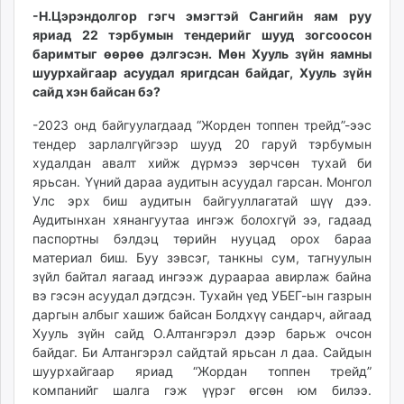
-Н.Цэрэндолгор гэгч эмэгтэй Сангийн яам руу
яриад 22 тэрбумын тендерийг шууд зогсоосон
баримтыг өөрөө дэлгэсэн. Мөн Хууль зүйн яамны
шуурхайгаар асуудал яригдсан байдаг, Хууль зүйн
сайд хэн байсан бэ?
-2023 онд байгуулагдаад “Жорден топпен трейд”-ээс
тендер зарлалгүйгээр шууд 20 гаруй тэрбумын
худалдан авалт хийж дүрмээ зөрчсөн тухай би
ярьсан. Үүний дараа аудитын асуудал гарсан. Монгол
Улс эрх биш аудитын байгууллагатай шүү дээ.
Аудитынхан хянангуутаа ингэж болохгүй ээ, гадаад
паспортны бэлдэц төрийн нууцад орох бараа
материал биш. Буу зэвсэг, танкны сум, тагнуулын
зүйл байтал яагаад ингээж дураараа авирлаж байна
вэ гэсэн асуудал дэгдсэн. Тухайн үед УБЕГ-ын газрын
даргын албыг хашиж байсан Болдхүү сандарч, айгаад
Хууль зүйн сайд О.Алтангэрэл дээр барьж очсон
байдаг. Би Алтангэрэл сайдтай ярьсан л даа. Сайдын
шуурхайгаар яриад “Жордан топпен трейд”
компанийг шалга гэж үүрэг өгсөн юм билээ.