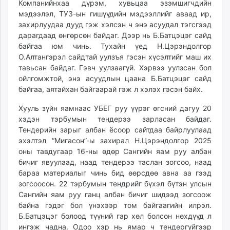
Компанийнхаа дүрэм, хувьцаа эзэмшигчдийн
мэдээлэл, ТУЗ-ын гишүүдийн мэдээллийг аваад ир,
захирлуудаа дууд гэж хэлсэн ч энэ асуудал тэгсгээд
дарагдаад өнгөрсөн байдаг. Дээр нь Б.Батцэцэг сайд
байгаа юм чинь. Тухайн үед Н.Цэрэндолгор
О.Алтангэрэл сайдтай уулзъя гэсэн хүсэлтийг маш их
тавьсан байдаг. Гэвч уулзаагүй. Хэрвээ уулзсан бол
ойлгомжтой, энэ асуудлын цаана Б.Батцэцэг сайд
байгаа, аятайхан байгаарай гэж л хэлэх гэсэн байх.
Хууль зүйн яамнаас УБЕГ руу үүрэг өгсний дагуу 20
хэдэн тэрбумын тендерээ зарласан байдаг.
Тендерийн зарыг албан ёсоор сайтдаа байрлуулаад
эхэлтэл “Мигасон”-ы захирал Н.Цэрэндолгор 2025
оны тавдугаар 16-ны өдөр Сангийн яам руу албан
бичиг явуулаад, наад тендерээ таслан зогсоо, наад
бараа материалыг чинь бид өөрсдөө авна аа гээд
зогсоосон. 22 тэрбумын тендрийг бүхэл бүтэн улсын
Сангийн яам руу ганц албан бичиг шидээд зогсоож
байна гэдэг бол үнэхээр том байгаагийн илрэл.
Б.Батцэцэг болоод түүний гар хөл болсон нөхдүүд л
ингэж чадна. Одоо хэр нь ямар ч тендергүйгээр