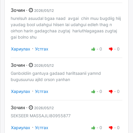
Зочин ·
2026/05/12
hurelsuh asuudal bgaa naad avgai chin muu bugdiig hiij
yaudag bool udahgui hiisen lai udahgui edleh thag n
oirhon harin gadagchaa zugtaj hariuthlagagaas zugtaj
gai bolno shu
·
Хариулах
Устгах
-
0
-
0
Зочин ·
2026/05/12
Ganboldiin gantuya gadaad hariltsaanii yamnd
bugusuuruu ajild orson yanhan
·
Хариулах
Устгах
-
0
-
0
Зочин ·
2026/05/12
SEKSEER MASSAJLI80955877
·
Хариулах
Устгах
-
0
-
0