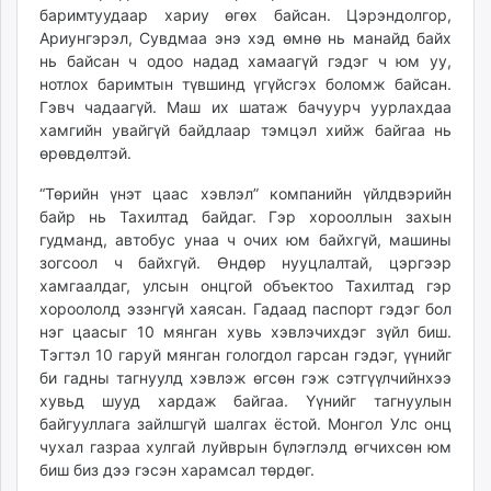
баримтуудаар хариу өгөх байсан. Цэрэндолгор,
Ариунгэрэл, Сувдмаа энэ хэд өмнө нь манайд байх
нь байсан ч одоо надад хамаагүй гэдэг ч юм уу,
нотлох баримтын түвшинд үгүйсгэх боломж байсан.
Гэвч чадаагүй. Маш их шатаж бачуурч уурлахдаа
хамгийн увайгүй байдлаар тэмцэл хийж байгаа нь
өрөвдөлтэй.
“Төрийн үнэт цаас хэвлэл” компанийн үйлдвэрийн
байр нь Тахилтад байдаг. Гэр хорооллын захын
гудманд, автобус унаа ч очих юм байхгүй, машины
зогсоол ч байхгүй. Өндөр нууцлалтай, цэргээр
хамгаалдаг, улсын онцгой объектоо Тахилтад гэр
хороололд эзэнгүй хаясан. Гадаад паспорт гэдэг бол
нэг цаасыг 10 мянган хувь хэвлэчихдэг зүйл биш.
Тэгтэл 10 гаруй мянган гологдол гарсан гэдэг, үүнийг
би гадны тагнуулд хэвлэж өгсөн гэж сэтгүүлчийнхээ
хувьд шууд хардаж байгаа. Үүнийг тагнуулын
байгууллага зайлшгүй шалгах ёстой. Монгол Улс онц
чухал газраа хулгай луйврын бүлэглэлд өгчихсөн юм
биш биз дээ гэсэн харамсал төрдөг.