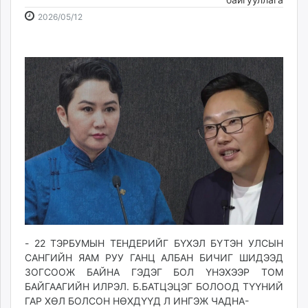
ikon.mn
2026-
2026-
2026/05/12
mnb.mn
05-
08-
Livetv.mn
12
06
Eguur.mn
10:31:23
08:35:10
24tsag.mn
shuud.mn
eagle.mn
ergelt.mn
zarig.mn
today.mn
zuv.mn
mminfo.mn
ugluu.mn
urlag.mn
- 22 ТЭРБУМЫН ТЕНДЕРИЙГ БҮХЭЛ БҮТЭН УЛСЫН
unen.mn
САНГИЙН ЯАМ РУУ ГАНЦ АЛБАН БИЧИГ ШИДЭЭД
asu.mn
ЗОГСООЖ БАЙНА ГЭДЭГ БОЛ ҮНЭХЭЭР ТОМ
shudarga.mn
БАЙГААГИЙН ИЛРЭЛ. Б.БАТЦЭЦЭГ БОЛООД ТҮҮНИЙ
ГАР ХӨЛ БОЛСОН НӨХДҮҮД Л ИНГЭЖ ЧАДНА-
shuurhai.mn