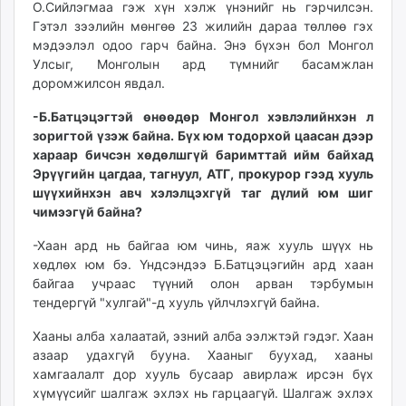
О.Сийлэгмаа гэж хүн хэлж үнэнийг нь гэрчилсэн.
Гэтэл зээлийн мөнгөө 23 жилийн дараа төллөө гэх
мэдээлэл одоо гарч байна. Энэ бүхэн бол Монгол
Улсыг, Монголын ард түмнийг басамжлан
доромжилсон явдал.
-Б.Батцэцэгтэй өнөөдөр Монгол хэвлэлийнхэн л
зоригтой үзэж байна. Бүх юм тодорхой цаасан дээр
хараар бичсэн хөдөлшгүй баримттай ийм байхад
Эрүүгийн цагдаа, тагнуул, АТГ, прокурор гээд хууль
шүүхийнхэн авч хэлэлцэхгүй таг дүлий юм шиг
чимээгүй байна?
-Хаан ард нь байгаа юм чинь, яаж хууль шүүх нь
хөдлөх юм бэ. Үндсэндээ Б.Батцэцэгийн ард хаан
байгаа учраас түүний олон арван тэрбумын
тендергүй "хулгай"-д хууль үйлчлэхгүй байна.
Хааны алба халаатай, эзний алба ээлжтэй гэдэг. Хаан
азаар удахгүй бууна. Хааныг буухад, хааны
хамгаалалт дор хууль бусаар авирлаж ирсэн бүх
хүмүүсийг шалгаж эхлэх нь гарцаагүй. Шалгаж эхлэх