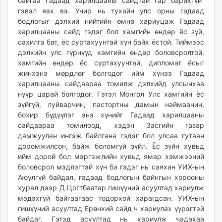
байгаа Гадаад харилцааны сайдтай гар барихгүй”
гэвэл яах вэ. Учир нь тухайн улс орны гадаад
бодлогыг дэлхий нийтийн өмнө хариуцаж Гадаад
харилцааны сайд гэдэг бол хамгийн өндөр ёс зүй,
сахилга бат, ёс суртахуунтай хүн байх ёстой. Тиймээс
дэлхийн улс гүрнүүд хамгийн өндөр боловсролтой,
хамгийн өндөр ёс суртахуунтай, дипломат ёсыг
жинхэнэ мөрдлөг болгодог ийм хүнээ Гадаад
харилцааны сайдаараа томилж дэлхийд улсынхаа
нүүр царай болгодог. Гэтэл Монгол Улс хамгийн ёс
зүйгүй, луйварчин, пастортны дамын наймаачин,
бохир бүдүүлэг энэ хүнийг Гадаад харилцааны
сайдаараа томилоод, хэдэн Засгийн газар
дамжуулан ингэж байлгана гэдэг бол улсаа гутаан
доромжилсон, байж боломгүй зүйл. Ёс зүйн хувьд
ийм дорой бол мэргэжлийн хувьд ямар хэмжээний
боловсрол мэдлэгтэй хүн бэ гэдэг нь саяхан УИХ-ын
Аюулгүй байдал, гадаад бодлогын байнгын хорооны
хурал дээр Д.Цогтбаатар гишүүний асуултад хариулж
мэдэхгүй байгаагаас тодорхой харагдсан. УИХ-ын
гишүүний асуултад Ерөнхий сайд ч хариулах үүрэгтэй
байдаг. Гэтэд асуултад нь хариулж чадахаа