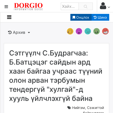
Онцлох
Шинэ
Мэдээллийн
Зар мэдээллийн
Архив
Банк санхүү
Бизнес ААН
Төрийн
Сэтгүүлч С.Будрагчаа:
Нийслэлийн
Б.Батцэцэг сайдын ард
хаан байгаа учраас түүний
dorgio.mn
олон арван тэрбумын
Gogo.mn
caak.mn
тендергүй "хулгай"-д
news.mn
хууль үйлчлэхгүй байна
zindaa.mn
Baabar.mn
Нийгэм
,
Сэжигтэй
tovch.mn
байгууллага