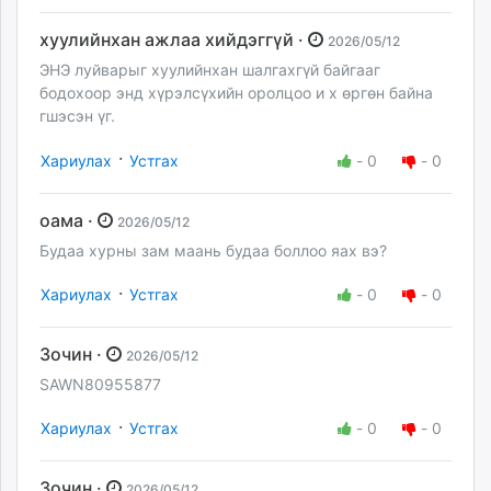
хуулийнхан ажлаа хийдэггүй ·
2026/05/12
ЭНЭ луйварыг хуулийнхан шалгахгүй байгааг
бодохоор энд хүрэлсүхийн оролцоо и х өргөн байна
гшэсэн үг.
·
Хариулах
Устгах
-
0
-
0
оама ·
2026/05/12
Будаа хурны зам маань будаа боллоо яах вэ?
·
Хариулах
Устгах
-
0
-
0
Зочин ·
2026/05/12
SAWN80955877
·
Хариулах
Устгах
-
0
-
0
Зочин ·
2026/05/12