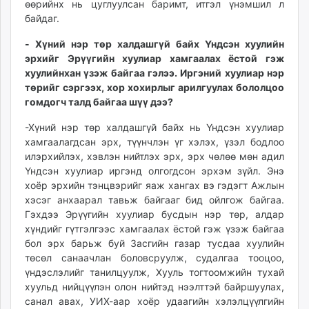
өөрийнх нь цуглуулсан баримт, итгэл үнэмшил л
байдаг.
- Хүний нэр төр халдашгүй байх Үндсэн хуулийн
эрхийг Эрүүгийн хуулиар хамгаалах ёстой гэж
хуулийнхан үзэж байгаа гэлээ. Иргэний хуулиар нэр
төрийг сэргээх, хор хохирлыг арилгуулах бололцоо
гомдогч талд байгаа шүү дээ?
-Хүний нэр төр халдашгүй байх нь Үндсэн хуулиар
хамгаалагдсан эрх, түүнчлэн үг хэлэх, үзэл бодлоо
илэрхийлэх, хэвлэн нийтлэх эрх, эрх чөлөө мөн адил
Үндсэн хуулиар иргэнд олгогдсон эрхэм зүйл. Энэ
хоёр эрхийн тэнцвэрийг яаж хангах вэ гэдэгт Ажлын
хэсэг анхаарал тавьж байгааг бид ойлгож байгаа.
Гэхдээ Эрүүгийн хуулиар бусдын нэр төр, алдар
хүндийг гүтгэлгээс хамгаалах ёстой гэж үзэж байгаа
бол эрх барьж буй Засгийн газар тусдаа хуулийн
төсөл санаачлан боловсруулж, судалгаа тооцоо,
үндэслэлийг танилцуулж, Хууль тогтоомжийн тухай
хуульд нийцүүлэн олон нийтэд нээлттэй байршуулах,
санал авах, УИХ-аар хоёр удаагийн хэлэлцүүлгийн