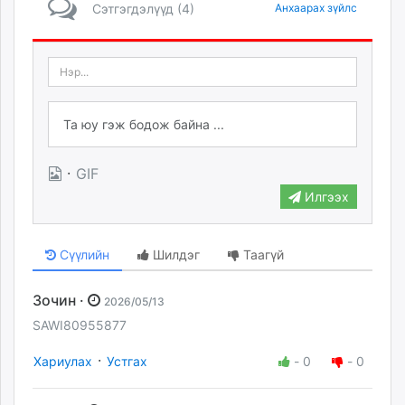
Сэтгэгдэлүүд (4)
Анхаарах зүйлс
·
GIF
Илгээх
Сүүлийн
Шилдэг
Таагүй
Зочин ·
2026/05/13
SAWI80955877
·
Хариулах
Устгах
-
0
-
0