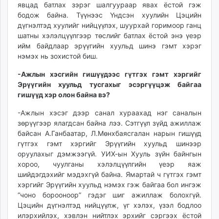
явцад батлах зэрэг шалгуураар явах ёстой гэж
бодож байна. Түүнээс Үндсэн хуулийн Цэцийн
дүгнэлтэд хуулийг нийцүүлэх, шуурхай горимоор ганц
шатны хэлэлцүүлгээр төслийг батлах ёстой энэ үеэр
ийм байдлаар эрүүгийн хуульд шинэ гэмт хэрэг
нэмэх нь зохистой биш.
-Ажлын хэсгийн гишүүдээс гүтгэх гэмт хэргийг
Эрүүгийн хуульд тусгахыг эсэргүүцэж байгаа
гишүүд хэр олон байна вэ?
-Ажлын хэсэг дээр санал хураахад нэг саналын
зөрүүгээр ялагдсан байна лээ. Сэтгүүл зүйд ажиллаж
байсан А.Ганбаатар, Л.Мөнхбаясгалан нарын гишүүд
гүтгэх гэмт хэргийг Эрүүгийн хуульд шинээр
оруулахыг дэмжээгүй. УИХ-ын Хууль зүйн байнгын
хороо, чуулганы хэлэлцүүлгийн үеэр яаж
шийдэгдэхийг мэдэхгүй байна. Ямартай ч гүтгэх гэмт
хэргийг Эрүүгийн хуульд нэмэх гэж байгаа бол ингэж
“чоно борооноор” гэдэг шиг ажиллаж болохгүй.
Цэцийн дүгнэлтэд нийцүүлж, үг хэлэх, үзэл бодлоо
илэрхийлэх, хэвлэн нийтлэх эрхийг сэргээх ёстой