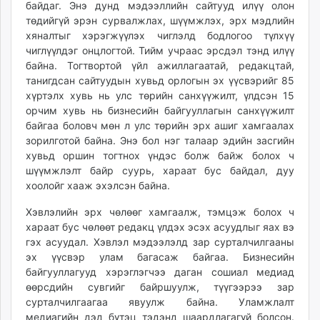
байдаг. Энэ дунд мэдээллийн сайтууд илүү олон
төдийгүй эрэн сурвалжлах, шүүмжлэх, эрх мэдлийн
хяналтыг хэрэгжүүлэх чиглэлд бодлогоо түлхүү
чиглүүлдэг онцлогтой. Тийм учраас эрсдэл тэнд илүү
байна. Тогтвортой үйл ажиллагаатай, редакцтай,
танигдсан сайтуудын хувьд орлогын эх үүсвэрийг 85
хүртэлх хувь нь улс төрийн санхүүжилт, үлдсэн 15
орчим хувь нь бизнесийн байгууллагын санхүүжилт
байгаа боловч мөн л улс төрийн эрх ашиг хамгаалах
зорилготой байна. Энэ бол нэг талаар эдийн засгийн
хувьд оршин тогтнох үндэс болж байж болох ч
шүүмжлэлт байр суурь, хараат бус байдал, дуу
хоолойг хааж эхэлсэн байна.
Хэвлэлийн эрх чөлөөг хамгаалж, тэмцэж болох ч
хараат бус чөлөөт редакц үлдэх эсэх асуудлыг яах вэ
гэх асуудал. Хэвлэл мэдээлэлд зар сурталчилгааны
эх үүсвэр улам багасаж байгаа. Бизнесийн
байгууллагууд хэрэглэгчээ даган сошиал медиад
өөрсдийн сувгийг байршуулж, түүгээрээ зар
сурталчилгаагаа явуулж байна. Уламжлалт
медиагийн дэд бүтэц тэдэнд шаардлагагүй болсон.