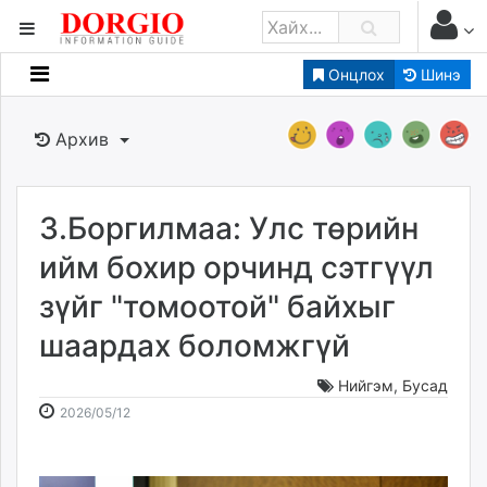
Онцлох
Шинэ
Мэдээллийн
Зар мэдээллийн
Архив
Банк санхүү
Бизнес ААН
Төрийн
З.Боргилмаа: Улс төрийн
Нийслэлийн
ийм бохир орчинд сэтгүүл
зүйг "томоотой" байхыг
dorgio.mn
шаардах боломжгүй
Gogo.mn
caak.mn
Нийгэм
,
Бусад
news.mn
2026-
2026-
2026/05/12
zindaa.mn
05-
08-
Baabar.mn
12
06
tovch.mn