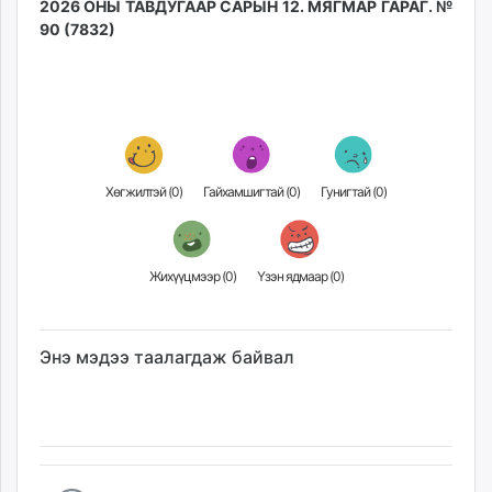
2026 ОНЫ ТАВДУГААР САРЫН 12. МЯГМАР ГАРАГ. №
90 (7832)
Хөгжилтэй (
0
)
Гайхамшигтай (
0
)
Гунигтай (
0
)
Жихүүцмээр (
0
)
Үзэн ядмаар (
0
)
Энэ мэдээ таалагдаж байвал