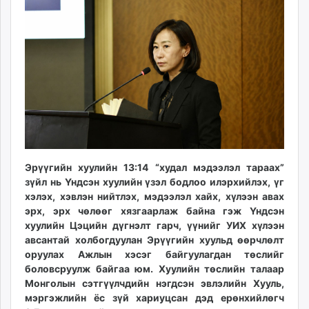
10:48:41
12:52:26
ikon.mn
mnb.mn
Livetv.mn
Eguur.mn
24tsag.mn
shuud.mn
eagle.mn
ergelt.mn
zarig.mn
today.mn
Эрүүгийн хуулийн 13:14 “худал мэдээлэл тараах”
зүйл нь Үндсэн хуулийн үзэл бодлоо илэрхийлэх, үг
zuv.mn
хэлэх, хэвлэн нийтлэх, мэдээлэл хайх, хүлээн авах
mminfo.mn
эрх, эрх чөлөөг хязгаарлаж байна гэж Үндсэн
ugluu.mn
хуулийн Цэцийн дүгнэлт гарч, үүнийг УИХ хүлээн
urlag.mn
авсантай холбогдуулан Эрүүгийн хуульд өөрчлөлт
unen.mn
оруулах Ажлын хэсэг байгуулагдан төслийг
боловсруулж байгаа юм. Хуулийн төслийн талаар
asu.mn
Монголын сэтгүүлчдийн нэгдсэн эвлэлийн Хууль,
shudarga.mn
мэргэжлийн ёс зүй хариуцсан дэд ерөнхийлөгч
shuurhai.mn