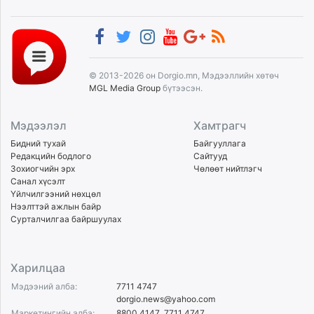
© 2013-2026 он Dorgio.mn, Мэдээллийн хөтөч
MGL Media Group
бүтээсэн.
Мэдээлэл
Хамтрагч
Бидний тухай
Байгууллага
Редакцийн бодлого
Сайтууд
Зохиогчийн эрх
Чөлөөт нийтлэгч
Санал хүсэлт
Үйлчилгээний нөхцөл
Нээлттэй ажлын байр
Сурталчилгаа байршуулах
Харилцаа
Мэдээний алба:
7711 4747
dorgio.news@yahoo.com
Маркетингийн алба:
8800 4147
,
7711 4747