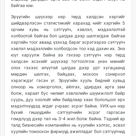
байгаа юм.
Эрүүгийн шүүхээр нэр төрд халдсан хэргийг
шийдвэрлэсэн статистикийг харахад нийт хэргийн 5
орчим хувь нь сэтгүүлч, хэвлэл, мэдээлэлтэй
холбоотой байгаа бол цагдаа дээр шалгагдаж байгаа
хэргийн тоог аваад үзэхэд бараг эсрэгээрээ сэтгүүлч
хэвлэл мэдээллийн холбогдсон тоо хэд дахин их. Энэ
юуг харуулж байна вэ гэхээр сэтгүүлч нэр төрд
халдсан эсэхийг шүүхээр тогтоолгож үнэн мөнийг
олох гэхээс илүүтэй цагдаа дээр урт хугацаанд
мөрдөн шалгах, байцаах, мохоох сонирхол
хэрэгждэг гэсэн үг. Эрүүгийн хууль бидний хувьд
олноор нь хоморголох, айлгах, удирдах арга зам
болж, хараат бус чөлөөт хэвлэлийн шүүмжлэлт байр
суурь, дуу хоолойг ийм байдлаар хаах бололцоог эрх
мэдэлтнүүдэд өгдөг учраас эсрэг байна. УИХ-ын нэр
бүхий гишүүдийн сэтгүүлчийн эсрэг гаргасан
гомдлууд дээр тал нь 3-4 жил болж байна. Тэдний ар
талд бизнесийн компанийнх нь хуулийн хэлтэс, эсвэл
хуулийн томоохон фирмүүд ажилладаг бол сэтгүүлчид