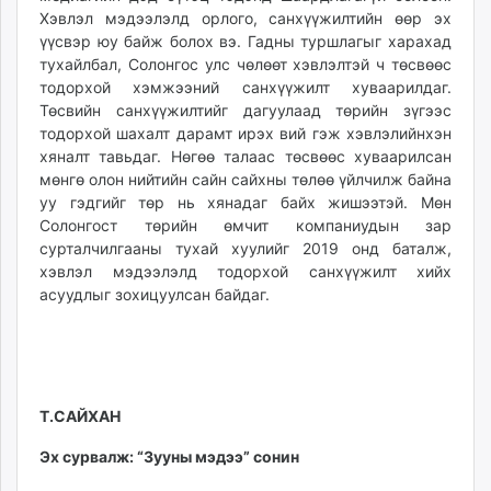
Хэвлэл мэдээлэлд орлого, санхүүжилтийн өөр эх
үүсвэр юу байж болох вэ. Гадны туршлагыг харахад
тухайлбал, Солонгос улс чөлөөт хэвлэлтэй ч төсвөөс
тодорхой хэмжээний санхүүжилт хуваарилдаг.
Төсвийн санхүүжилтийг дагуулаад төрийн зүгээс
тодорхой шахалт дарамт ирэх вий гэж хэвлэлийнхэн
хяналт тавьдаг. Нөгөө талаас төсвөөс хуваарилсан
мөнгө олон нийтийн сайн сайхны төлөө үйлчилж байна
уу гэдгийг төр нь хянадаг байх жишээтэй. Мөн
Солонгост төрийн өмчит компаниудын зар
сурталчилгааны тухай хуулийг 2019 онд баталж,
хэвлэл мэдээлэлд тодорхой санхүүжилт хийх
асуудлыг зохицуулсан байдаг.
Т.САЙХАН
Эх сурвалж: “Зууны мэдээ” сонин