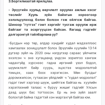
З.Боргилмаатай ярилцлаа.
unuudur.mn
- Эрүүгийн хуульд өөрчлөлт оруулах ажлын хэсэг
isee.mn
төслийг Хууль зүйн байнгын хороогоор
mglradio.com
хэлэлцүүлэхэд бэлэн болсон гэж ойлгож байгаа.
fact.mn
Шинээр “гүтгэх” гэмт хэргийг тусгаж оруулж ирж
itoim.mn
байгааг та эсэргүүцсэн байсан. Яагаад гэдгийг
tumen.mn
дэлгэрэнгүй тайлбарлана уу?
shuum.mn
-Бусдын нэр төр, алдар хүндийг худал мэдээллээс
times.mn
хамгаалах зохицуулалт болох Эрүүгийн хуулийн 13:14
tvmongolia.mn
дүгээр зүйл нь 2020 оны нэгдүгээр сараас үйлчилж
mass.mn
эхэлсэн ч энэ хугацаанд үндсэн зорилгоо хангаж
чадахгүйд хүрснээс гадна иргэний үзэл бодол,
unegui.mn
шүүмжлэлт байр суурь, эцэстээ мэдээлэлтэй
assa.mn
тэмцэх, хаах боох хэрэгжсэн. Мөн бусдыг
toim.mn
доромжилсон, гутаасан үйлдлийг ч “худал мэдээлэл”
tac.mn
гэдэг гэмт хэргээр шүүж, шийтгэж байгаа нь хуулийн
paparazzi.mn
хэрэглээний талаас ч буруу жишиг гэдгийг Улсын
unread.today
дээд шүүх бас тогтоосон. Ер нь энэ зүйл заалт
болохгүй байна гэдэгтэй хэн маргахгүй байгаа юм.