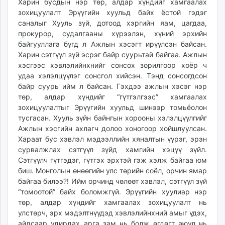
Харин бусдын нэр төр, алдар хүндийг хамгаалах
зохицуулалт Эрүүгийн хуульд байх ёстой гэдэг
саналыг Хууль зүй, дотоод хэргийн яам, цагдаа,
прокурор, судалгааны хүрээлэн, хүний эрхийн
байгууллага бүгд л Ажлын хэсэгт ирүүлсэн байсан.
Харин сэтгүүл зүй эсрэг байр суурьтай байгаа. Ажлын
хэсгээс хэвлэлийнхнийг сонсох зорилгоор хоёр ч
удаа хэлэлцүүлэг сонсгол хийсэн. Тэнд сонсогдсон
байр суурь ийм л байсан. Гэхдээ ажлын хэсэг нэр
төр, алдар хүндийг “гүтгэлгээс” хамгаалах
зохицуулалтыг Эрүүгийн хуульд шинээр томьёолон
тусгасан. Хууль зүйн байнгын хорооны хэлэлцүүлгийг
Ажлын хэсгийн ахлагч долоо хоногоор хойшлуулсан.
Хараат бус хэвлэл мэдээллийн хяналтын үүрэг, эрэн
сурвалжлах сэтгүүл зүйд хамгийн хэцүү зүйл.
Сэтгүүлч гүтгэдэг, гүтгэх эрхтэй гэж хэлж байгаа юм
биш. Монголын өнөөгийн улс төрийн соёл, орчин ямар
байгаа билээ?! Ийм орчинд чөлөөт хэвлэл, сэтгүүл зүй
“томоотой” байх боломжгүй. Эрүүгийн хуулиар нэр
төр, алдар хүндийг хамгаалах зохицуулалт нь
улстөрч, эрх мэдэлтнүүдэд хэвлэлийнхний амыг үдэх,
айдсаар удирдах арга зам нь болж өгдөгт аюул нь