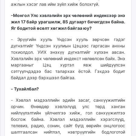
ажлын хэсэг лав ийм зүйл хийж болохгүй.
-Монгол Улс хэвлэлийн эрх чөлөөний индексээр энэ
жил 17 байр урагшилж, 85 дугаарт бичигдсэн байна.
Яг бодитой өсөлт хөгжил байгаа юу?
- Эрүүгийн хууль Үндсэн хууль зөрчсөн гэдэг
дүгнэлтийг Үндсэн хуулиын Цэцээс гаргасан анхны
тохиолдол. УИХ энэхүү дүгнэлтийг хүлээн авсан.
Хэвлэлийн эрх чөлөөний индекст нөлөөлсөн байх. Энэ
маргааныг Цэц хүртэл явж шийдүүлсэн
сэтгүүлчдэдээ бас талархах ёстой. Гэхдээ бодит
байдал дээр бэрхшээл байгаа.
- Тухайлбал?
- Хэвлэл мэдээллийн эдийн засаг, санхүүжилтийн
орчин. Өнөөдөр хэвлэлүүд улс төрд ханган
нийлүүлэлтийн үйлчилгээ хийж, гол санхүүжилтээ
босгож байна. Хэвлэл мэдээллийн хэрэгслүүд,
телевиз, радио, сонин, сайт бүгд өөрийн онцлогоос
шалтгаалсан нийтлэл, нэвтрүүлгийн бодлоготой