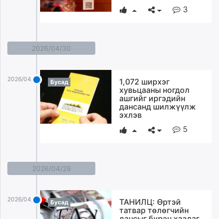
3
2026/04/30
2026/04/30
1,072 ширхэг
Бусад
хувьцааны ногдол
ашгийг иргэдийн
дансанд шилжүүлж
эхлэв
5
2026/04/29
2026/04/29
ТАНИЛЦ: Өртэй
Бусад
татвар төлөгчийн
дансыг бүрэн хаадаг