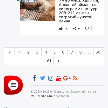
ҮНЭ ХАНШ: Хөвсгөл,
Бусад
Архангай аймагт нэг
килограмм ноолуур
208-212 мянган
төгрөгийн үнэтэй
байна
2
«
1
2
3
4
5
6
7
8
...
60
61
»
© 2013-2026 он Dorgio.mn, Мэдээллийн хөтөч
MGL Media Group
бүтээсэн.