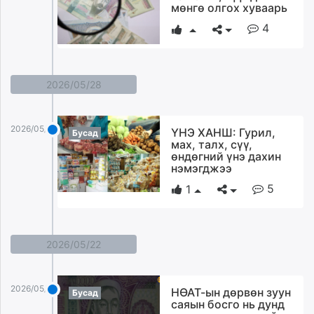
мөнгө олгох хуваарь
4
2026/05/28
2026/05/28
ҮНЭ ХАНШ: Гурил,
Бусад
мах, талх, сүү,
өндөгний үнэ дахин
нэмэгджээ
5
1
2026/05/22
2026/05/22
НӨАТ-ын дөрвөн зуун
Бусад
саяын босго нь дунд