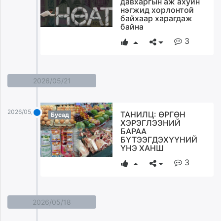
давхаргын аж ахуйн
нэгжид хорлонтой
байхаар харагдаж
байна
3
2026/05/21
2026/05/21
ТАНИЛЦ: ӨРГӨН
Бусад
ХЭРЭГЛЭЭНИЙ
БАРАА
БҮТЭЭГДЭХҮҮНИЙ
ҮНЭ ХАНШ
3
2026/05/18