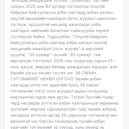
төгөлдөр мөрдөгдөж эхэлнэ. Тухайлбал, Засгийн
газрын 2025 оны 83 дугаар тогтоолоор Онцгой
байдлын байгууллагын алба хаагчдад албан ажлын
онцгой нөхцөлийн нэмэгдэл олгох журмыг шинэчлэн
тогтоож, эрсдэлтэй нөхцөлд ажилладаг алба
хаагчдын нийгмийн баталгааг сайжруулах зорилт
тусгагдсан байна. Тодруулбал, "Онцгой байдлын
байгууллагын алба хаагчид албан ажлын онцгой
нөхцөлийн нэмэгдэл олгох журам"-д өөрчлөлт
оруулж, "30 хувиар" гэснийг "40 хувиар" гэж
өөрчилсөн тогтоолыг 2026 оны нэгдүгээр сарын 01-
нээс дагаж, мөрдөх бөгөөд шаардагдах зардлыг жил
бүрийн улсын төсөвт тусгах аж. 36 САРЫН
ТЭТГЭМЖИЙГ НӨХӨН ОЛГОНО Төрийн албан
хаагчдад олгох нэг удаагийн буюу 36 сарын
тэтгэмжийг олгох эсэх асуудал удаан хугацаанд
маргаантай сэдэв явж ирсэн. Тэгвэл Засгийн газар
төрд насаараа зүтгэсэн албан хаагчдынхаа хөдөлмөр
зүтгэлийг мартаж сарниулахгүйн тулд төрийн албанд
насаараа зүтгэсэн иргэд 36 сарынхаа тэтгэмжээ авч
амжилгүй нас барсан тохиолдолд тухайн албан
хаагчийн тэтгэмжийг үр хүүхэд, хань ижилд нь