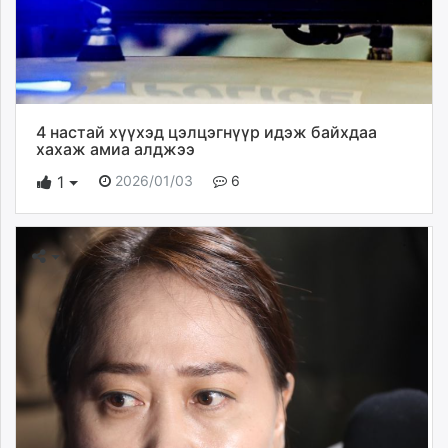
4 настай хүүхэд цэлцэгнүүр идэж байхдаа
хахаж амиа алджээ
2026/01/03
6
1