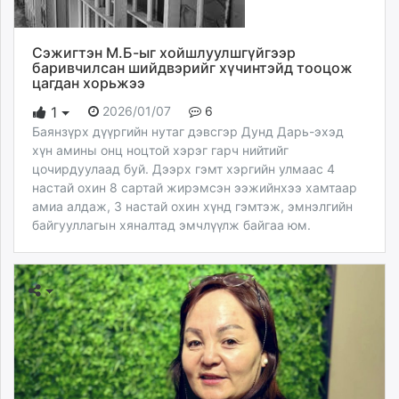
Сэжигтэн М.Б-ыг хойшлуулшгүйгээр
баривчилсан шийдвэрийг хүчинтэйд тооцож
цагдан хорьжээ
2026/01/07
6
1
Баянзүрх дүүргийн нутаг дэвсгэр Дунд Дарь-эхэд
хүн амины онц ноцтой хэрэг гарч нийтийг
цочирдуулаад буй. Дээрх гэмт хэргийн улмаас 4
настай охин 8 сартай жирэмсэн ээжийнхээ хамтаар
амиа алдаж, 3 настай охин хүнд гэмтэж, эмнэлгийн
байгууллагын хяналтад эмчлүүлж байгаа юм.