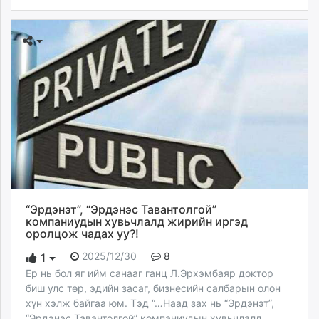
“Эрдэнэт”, “Эрдэнэс Тавантолгой”
компаниудын хувьчлалд жирийн иргэд
оролцож чадах уу?!
2025/12/30
8
1
Ер нь бол яг ийм санааг ганц Л.Эрхэмбаяр доктор
биш улс төр, эдийн засаг, бизнесийн салбарын олон
хүн хэлж байгаа юм. Тэд “…Наад зах нь “Эрдэнэт”,
“Эрдэнэс Тавантолгой” компаниудын хувьчлалд