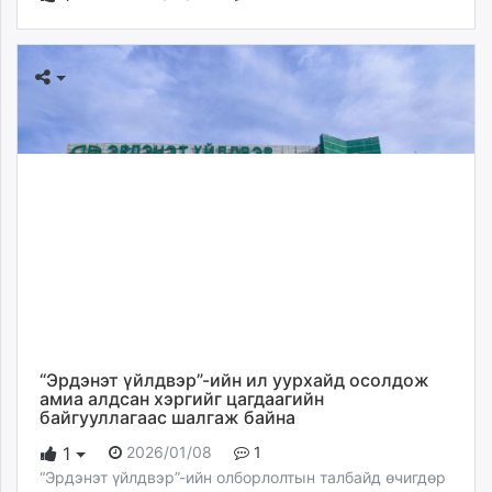
“Эрдэнэт үйлдвэр”-ийн ил уурхайд осолдож
амиа алдсан хэргийг цагдаагийн
байгууллагаас шалгаж байна
2026/01/08
1
1
“Эрдэнэт үйлдвэр”-ийн олборлолтын талбайд өчигдөр