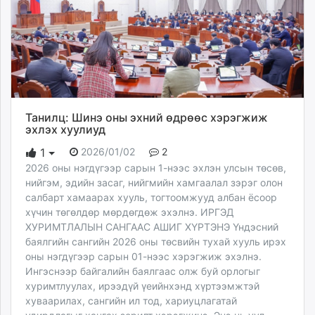
Танилц: Шинэ оны эхний өдрөөс хэрэгжиж
эхлэх хуулиуд
2026/01/02
2
1
2026 оны нэгдүгээр сарын 1-нээс эхлэн улсын төсөв,
нийгэм, эдийн засаг, нийгмийн хамгаалал зэрэг олон
салбарт хамаарах хууль, тогтоомжууд албан ёсоор
хүчин төгөлдөр мөрдөгдөж эхэлнэ. ИРГЭД
ХУРИМТЛАЛЫН САНГААС АШИГ ХҮРТЭНЭ Үндэсний
баялгийн сангийн 2026 оны төсвийн тухай хууль ирэх
оны нэгдүгээр сарын 01-нээс хэрэгжиж эхэлнэ.
Ингэснээр байгалийн баялгаас олж буй орлогыг
хуримтлуулах, ирээдүй үеийнхэнд хүртээмжтэй
хуваарилах, сангийн ил тод, хариуцлагатай