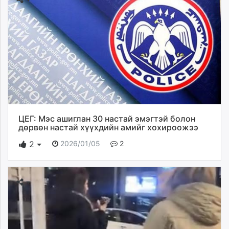
ЦЕГ: Мэс ашиглан 30 настай эмэгтэй болон
дөрвөн настай хүүхдийн амийг хохироожээ
2026/01/05
2
2