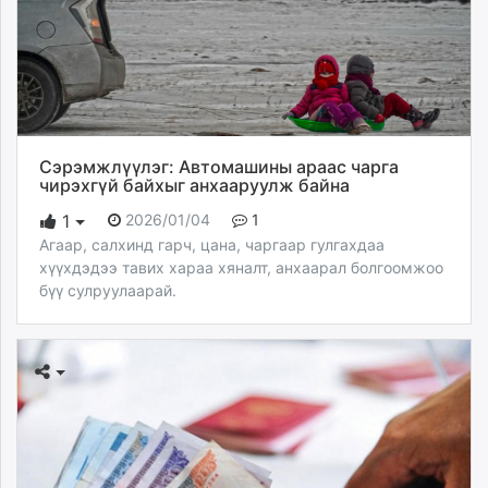
Сэрэмжлүүлэг: Автомашины араас чарга
чирэхгүй байхыг анхааруулж байна
2026/01/04
1
1
Агаар, салхинд гарч, цана, чаргаар гулгахдаа
хүүхдэдээ тавих хараа хяналт, анхаарал болгоомжоо
бүү сулруулаарай.