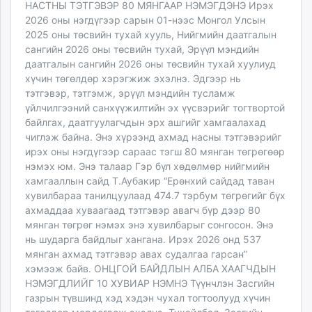
НАСТНЫ ТЭТГЭВЭР 80 МЯНГААР НЭМЭГДЭНЭ Ирэх
2026 оны нэгдүгээр сарын 01-нээс Монгол Улсын
2025 оны төсвийн тухай хууль, Нийгмийн даатгалын
сангийн 2026 оны төсвийн тухай, Эрүүл мэндийн
даатгалын сангийн 2026 оны төсвийн тухай хуулиуд
хүчин төгөлдөр хэрэгжиж эхэлнэ. Эдгээр нь
тэтгэвэр, тэтгэмж, эрүүл мэндийн тусламж
үйлчилгээний санхүүжилтийн эх үүсвэрийг тогтвортой
байлгах, даатгуулагчдын эрх ашгийг хамгаалахад
чиглэж байна. Энэ хүрээнд ахмад насны тэтгэвэрийг
ирэх оны нэгдүгээр сараас тэгш 80 мянган төгрөгөөр
нэмэх юм. Энэ талаар Гэр бүл хөдөлмөр нийгмийн
хамгааллын сайд Т.Аубакир “Ерөнхий сайдад таван
хувилбараа танилцуулаад 474.7 тэрбум төгрөгийг бүх
ахмаддаа хуваагаад тэтгэвэр авагч бүр дээр 80
мянган төгрөг нэмэх энэ хувилбарыг сонгосон. Энэ
нь шударга байдлыг хангана. Ирэх 2026 онд 537
мянган ахмад тэтгэвэр авах судалгаа гарсан”
хэмээж байв. ОНЦГОЙ БАЙДЛЫН АЛБА ХААГЧДЫН
НЭМЭГДЛИЙГ 10 ХУВИАР НЭМНЭ Түүнчлэн Засгийн
газрын түвшинд хэд хэдэн чухал тогтоолууд хүчин