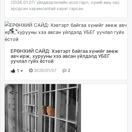
/2026.01.07/ үйлдвэрлэлийн осол гарч, хүний амь нас
эрсдсэн харамсалтай хэрэг гарсан.
ЕРӨНХИЙ САЙД: Хэвтэрт байгаа хүнийг зөөж
авч ирж, хурууны хээ авсан үйлдэлд УБЕГ
уучлал гуйх ёстой
2026/01/07
2
1