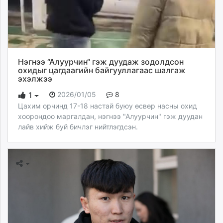
Нэгнээ “Алуурчин“ гэж дуудаж зодолдсон
охидыг цагдаагийн байгууллагаас шалгаж
эхэлжээ
2026/01/05
8
1
Цахим орчинд 17-18 настай буюу өсвөр насны охид
хоорондоо маргалдан, нэгнээ "Алуурчин" гэж дуудан
лайв хийж буй бичлэг нийтлэгдсэн.