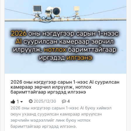
2026 оны нэгдүгээр сарын 1-нээс AI суурилсан
камераар зөрчил илрүүлж, нотлох
баримттайгаар иргэдэд илгээнэ
2025/12/30
4
1
2026 оны нэгдүгээр сарын 1-нээс AI буюу хиймэл
оюун ухаанд суурилсан камераар илрүүлсэн
зөрчлийн мэдээллийг линк буюу нотлох
баримттайгаар иргэдэд илгээнэ.