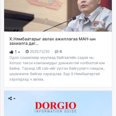
Х.Нямбаатарыг авлах ажиллагаа МАН-ын
захиалга даг…
2025/12/30
9
1
Одоо сошиалаар муулаад байгаагийн сэдэв нь:
Хотоос такси компаниудыг дэмжихтэй холбоотой юм
байна. Тэрэнд UB cab-ийг үүсгэн байгуулагч гомдож,
шүүмжилж байгаа харагдлаа. Бүр Х.Нямбаатартай
хэрэлдээд ч авлаа.