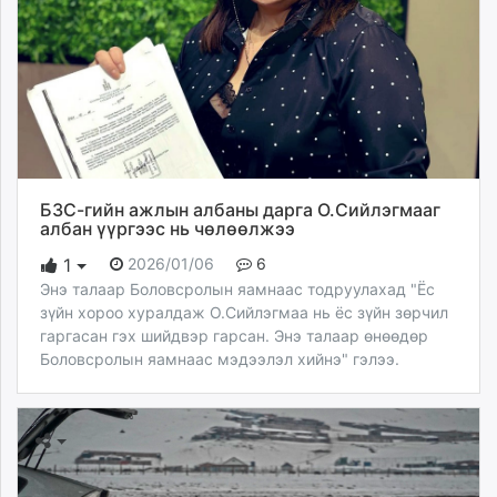
БЗС-гийн ажлын албаны дарга О.Сийлэгмааг
албан үүргээс нь чөлөөлжээ
2026/01/06
6
1
Энэ талаар Боловсролын яамнаас тодруулахад "Ёс
зүйн хороо хуралдаж О.Сийлэгмаа нь ёс зүйн зөрчил
гаргасан гэх шийдвэр гарсан. Энэ талаар өнөөдөр
Боловсролын яамнаас мэдээлэл хийнэ" гэлээ.