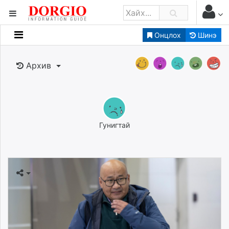
Онцлох
Шинэ
Мэдээллийн
Зар мэдээллийн
Архив
Банк санхүү
Бизнес ААН
Төрийн
Нийслэлийн
Гунигтай
dorgio.mn
Gogo.mn
caak.mn
news.mn
zindaa.mn
Baabar.mn
tovch.mn