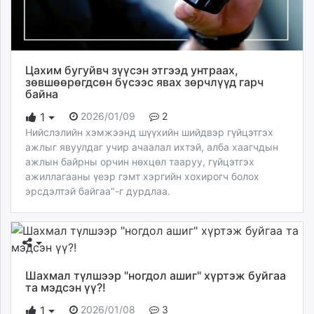
unuudur.mn
isee.mn
mglradio.com
fact.mn
Цахим бугуйвч зүүсэн этгээд унтраах,
зөвшөөрөгдсөн бүсээс явах зөрчлүүд гарч
itoim.mn
байна
tumen.mn
2026/01/09
2
1
shuum.mn
Нийслэлийн хэмжээнд шүүхийн шийдвэр гүйцэтгэх
times.mn
ажлыг явуулдаг учир ачаалал ихтэй, алба хаагчдын
tvmongolia.mn
ажлын байрны орчин нөхцөл тааруу, гүйцэтгэх
mass.mn
ажиллагааны үеэр гэмт хэргийн хохирогч болох
unegui.mn
эрсдэлтэй байгаа"-г дурдлаа.
assa.mn
toim.mn
tac.mn
paparazzi.mn
Шахмал түлшээр "ногдол ашиг" хүртэж буйгаа
unread.today
та мэдсэн үү?!
2026/01/08
3
1