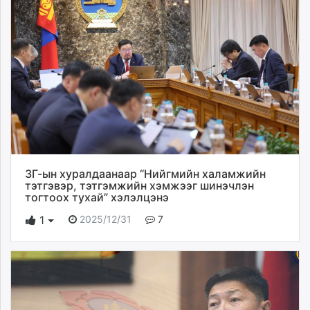
ЗГ-ын хуралдаанаар “Нийгмийн халамжийн
тэтгэвэр, тэтгэмжийн хэмжээг шинэчлэн
тогтоох тухай” хэлэлцэнэ
2025/12/31
7
1