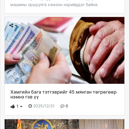
машины оршуулга хэмээн нэрийддэг байна.
Хамгийн бага тэтгэврийг 45 мянган төгрөгөөр
нэмнэ гэв үү
2025/12/31
6
1