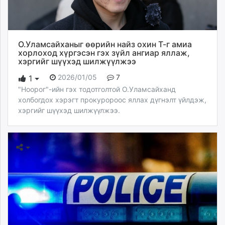
О.Уламсайханыг өөрийн найз охин Т-г амиа
хорлоход хүргэсэн гэх зүйл ангиар яллаж,
хэргийг шүүхэд шилжүүлжээ
2026/01/05
7
1
"Ноорог"-ийн гэх тодотголтой О.Уламсайханд
холбогдох хэрэгт прокуророос яллах дүгнэлт үйлдэж,
хэргийг шүүхэд шилжүүлжээ.