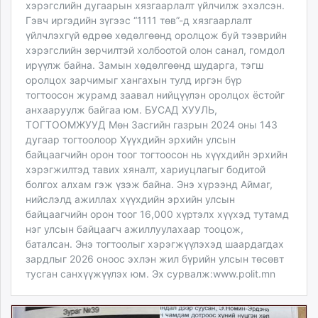
хэрэгслийн дугаарын хязгаарлалт үйлчилж эхэлсэн.
Гэвч иргэдийн зүгээс “1111 төв”-д хязгаарлалт
үйлчлэхгүй өдрөө хөдөлгөөнд оролцож буй тээврийн
хэрэгслийн зөрчилтэй холбоотой олон санал, гомдол
ирүүлж байна. Замын хөдөлгөөнд шударга, тэгш
оролцох зарчимыг хангахын тулд иргэн бүр
тогтоосон журамд заавал нийцүүлэн оролцох ёстойг
анхааруулж байгаа юм. БУСАД ХУУЛЬ,
ТОГТООМЖУУД Мөн Засгийн газрын 2024 оны 143
дугаар тогтоолоор Хүүхдийн эрхийн улсын
байцаагчийн орон тоог тогтоосон нь хүүхдийн эрхийн
хэрэгжилтэд тавих хяналт, хариуцлагыг бодитой
болгох алхам гэж үзэж байна. Энэ хүрээнд Аймаг,
нийслэлд ажиллах хүүхдийн эрхийн улсын
байцаагчийн орон тоог 16,000 хүртэлх хүүхэд тутамд
нэг улсын байцаагч ажиллуулахаар тооцож,
баталсан. Энэ тогтоолыг хэрэгжүүлэхэд шаардагдах
зардлыг 2026 оноос эхлэн жил бүрийн улсын төсөвт
тусган санхүүжүүлэх юм. Эх сурвалж:www.polit.mn