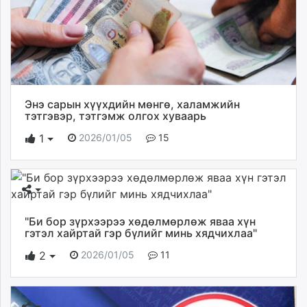
Энэ сарын хүүхдийн мөнгө, халамжийн
тэтгэвэр, тэтгэмж олгох хуваарь
2026/01/05
15
1
"Би бор зүрхээрээ хөдөлмөрлөж яваа хүн
гэтэл хайртай гэр бүлийг минь хядчихлаа"
2026/01/05
11
2