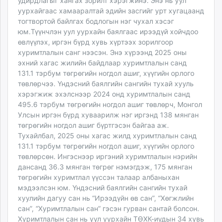
удирдлагыг хангах зорилт хэрэгжинэ. Энэ нь уул
уурхайгаас хамааралтай эдийн засгийг урт хугацаанд
тогтвортой байлгах бодлогын нэг чухал хэсэг
юм.Түүнчлэн уул уурхайн баялгаас ирээдүй хойчдоо
өвлүүлэх, иргэн бүрд хувь хүртээх зорилгоор
хуримтлалын санг нээсэн. Энэ хүрээнд 2025 оны
эхний хагас жилийн байдлаар хуримтлалын санд
131.1 тэрбум төгрөгийн ногдол ашиг, хүүгийн орлого
төвлөрчээ. Үндэсний баялгийн сангийн тухай хууль
хэрэгжиж эхэлснээр 2024 онд хуримтлалын санд
495.6 тэрбум төгрөгийн ногдол ашиг төвлөрч, Монгол
Улсын иргэн бүрд хуваарилж нэг иргэнд 138 мянган
төгрөгийн ногдол ашиг бүртгэсэн байгаа аж.
Тухайлбал, 2025 оны хагас жилд хуримтлалын санд
131.1 тэрбум төгрөгийн ногдол ашиг, хүүгийн орлого
төвлөрсөн. Ингэснээр иргэний хуримтлалын нэрийн
дансанд 36.3 мянган төгрөг нэмэгдэж, 175 мянган
төгрөгийн хуримтлал үүссэн талаар албаныхан
мэдээлсэн юм. Үндэсний баялгийн сангийн тухай
хуулийн дагуу сан нь “Ирээдүйн өв сан”, “Хөгжлийн
сан”, “Хуримтлалын сан” гэсэн гурван сантай болсон.
Хуримтлалын сан нь уул уурхайн ТӨХК-иудын 34 хувь