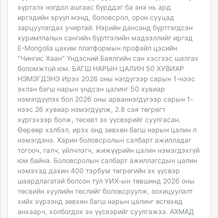
хүртэлх ногдол ашгаас бүрддэг ба энэ нь ард
иргэдийн эрүүл мэнд, боловсрол, орон сууцад
зарцуулагдах учиртай. Нэрийн дансанд бүртгэгдсэн
хуримтлалын сангийн бүртгэлийн мэдээллийг иргэд
E-Mongolia цахим платформын профайл цэсийн
"Чингис Хаан" Үндэсний Баялгийн сан хэсгээс шалгах
боломжтой юм. БАГШ НАРЫН ЦАЛИН 50 ХУВИАР
НЭМЭГДЭНЭ Ирэх 2026 оны нэгдүгээр сарын 1-нээс
эхлэн багш нарын үндсэн цалинг 50 хувиар
нэмэгдүүлэх бол 2026 оны арваннэгдүгээр сарын 1-
нээс 26 хувиар нэмэгдүүлж, 2.8 сая төгрөгт
хүргэхээр болж, төсөвт эх үүсвэрийг суулгасан.
Өөрөөр хэлбэл, ирэх онд зөвхөн багш нарын цалин л
нэмэгдэнэ. Харин боловсролын салбарт ажилладаг
тогооч, галч, үйлчлэгч, жижүүрийн цалин нэмэгдэхгүй
юм байна. Боловсролын салбарт ажиллагсдын цалин
нэмэхэд дахин 400 тэрбум төгрөгийн эх үүсвэр
шаардлагатай болсон тул УИХ-ын төвшинд 2026 оны
төсвийн хуулийн төслийг боловсруулж, зохицуулалт
хийх хүрээнд зөвхөн багш нарын цалинг өсгөхөд
анхаарч, холбогдох эх үүсвэрийг суулгажээ. АХМАД