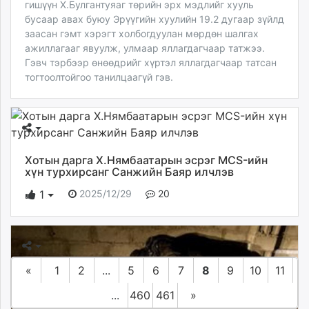
гишүүн Х.Булгантуяаг төрийн эрх мэдлийг хууль
бусаар авах буюу Эрүүгийн хуулийн 19.2 дугаар зүйлд
заасан гэмт хэрэгт холбогдуулан мөрдөн шалгах
ажиллагааг явуулж, улмаар яллагдагчаар татжээ.
Гэвч тэрбээр өнөөдрийг хүртэл яллагдагчаар татсан
тогтоолтойгоо танилцаагүй гэв.
Хотын дарга Х.Нямбаатарын эсрэг MCS-ийн
хүн турхирсанг Санжийн Баяр илчлэв
2025/12/29
20
1
«
1
2
...
5
6
7
8
9
10
11
...
460
461
»