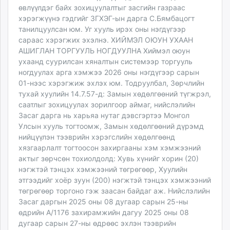
өвлүүлдэг байх зохицуулалтыг засгийн газраас
хэрэгжүүнэ гэдгийг ЗГХЭГ-ын дарга С.Бямбацогт
танилцуулсан юм. Уг хууль ирэх оны нэгдүгээр
сараас хэрэгжих эхэлнэ. ХИЙМЭЛ ОЮУН УХААН
АШИГЛАН ТОРГУУЛЬ НОГДУУЛНА Хиймэл оюун
ухаанд суурилсан хяналтын системээр торгууль
ногдуулах арга хэмжээ 2026 оны нэгдүгээр сарын
01-нээс хэрэгжиж эхлэх юм. Тодруулбал, Зөрчлийн
тухай хуулийн 14.7.57-д: Замын хөдөлгөөний түгжрэл,
саатлыг зохицуулах зорилгоор аймаг, нийслэлийн
Засаг дарга нь харьяа нутаг дэвсгэртээ Монгол
Улсын хууль тогтоомж, Замын хөдөлгөөний дүрэмд
нийцүүлэн тээврийн хэрэгслийн хөдөлгөөнд
хязгаарлалт тогтоосон захиргааны хэм хэмжээний
актыг зөрчсөн тохиолдолд: Хувь хүнийг хорин (20)
нэгжтэй тэнцэх хэмжээний төгрөгөөр, Хуулийн
этгээдийг хоёр зуун (200) нэгжтэй тэнцэх хэмжээний
төгрөгөөр торгоно гэж заасан байдаг аж. Нийслэлийн
Засаг даргын 2025 оны 08 дугаар сарын 25-ны
өдрийн А/1176 захирамжийн дагуу 2025 оны 08
дугаар сарын 27-ны өдрөөс эхлэн тээврийн