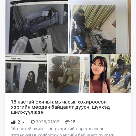
16 настай охины амь насыг хохироосон
хэргийн мөрдөн байцаалт дуусч, шүүхэд
шилжүүлжээ
2026/01/02
18
2
16 настай охиныг онц хэрцгийгээр хөнөөсөн
этгээдүүдэд холбогдох хэргийн байцаалт дуусаж,