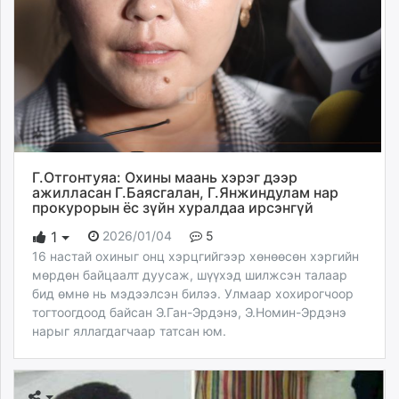
Г.Отгонтуяа: Охины маань хэрэг дээр
ажилласан Г.Баясгалан, Г.Янжиндулам нар
прокурорын ёс зүйн хуралдаа ирсэнгүй
2026/01/04
5
1
16 настай охиныг онц хэрцгийгээр хөнөөсөн хэргийн
мөрдөн байцаалт дуусаж, шүүхэд шилжсэн талаар
бид өмнө нь мэдээлсэн билээ. Улмаар хохирогчоор
тогтоогдоод байсан Э.Ган-Эрдэнэ, Э.Номин-Эрдэнэ
нарыг яллагдагчаар татсан юм.