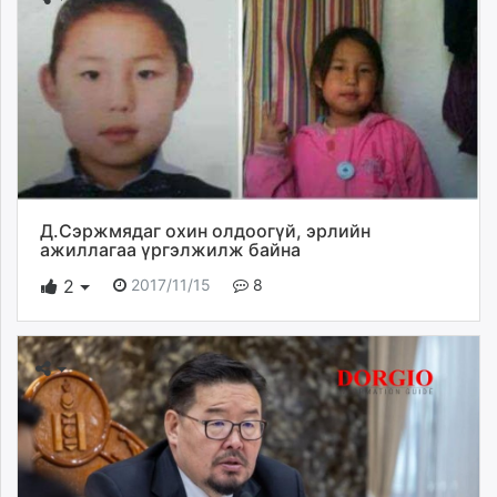
Д.Сэржмядаг охин олдоогүй, эрлийн
ажиллагаа үргэлжилж байна
2017/11/15
8
2