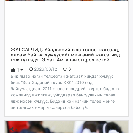
ЖАГСАГЧИД: Үйлдвэрийнхээ төлөө жагсаад,
өлсөж байгаа хүмүүсийг мөнгөний жагсагчид
гэж гүтгэдэг Э.Бат-Амгалан огцрох ёстой
2026/03/12
6
1
Бид ямар нэгэн төлбөртэй жагсаал хийдэг хүмүүс
биш. “Зэс-Эрдэнийн хувь ХХК” 2010 онд
байгуулагдсан. 2011 оноос өнөөдрийг хүртэл бид энэ
компанид ажиллаж, үйлдвэрээ байгуулахын төлөө
явж ирсэн хүмүүс. Бидэнд хэн нэгний төлөө мөнгө
авч жагсах ямар ч сонирхол байхгүй.