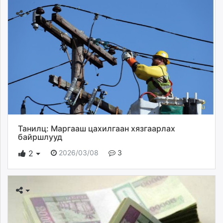
Танилц: Маргааш цахилгаан хязгаарлах
байршлууд
2026/03/08
3
2