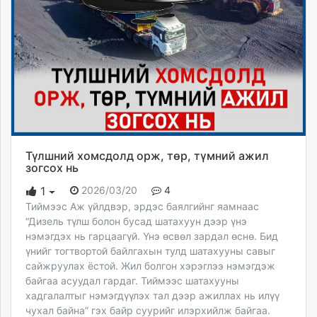
Түлшний хомсдолд орж, төр, түмний ажил
зогсох нь
2026/03/20
4
1
Тиймээс Аж үйлдвэр, эрдэс баялгийнг яамнаас
“Дизель түлш болон бусад шатахуун дээр үнэ
нэмэгдэх нь гарцаагүй. Үнэ өсвөл зардал өснө. Бид
үнийг тогтвортой байлгахын тулд шатахууны савыг
сайжруулах ёстой. Жил болгон хэрэглээ нэмэгдэж
байгаа асуудал гардаг. Тиймээс шатахууны
хадгалалтыг нэмэгдүүлэх тал дээр ажиллах нь илүү
чухал байна” гэх байр суурийг илэрхийлж байгаа.