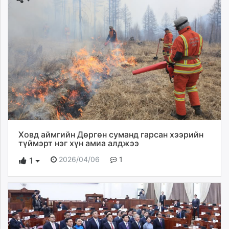
Ховд аймгийн Дөргөн суманд гарсан хээрийн
түймэрт нэг хүн амиа алджээ
2026/04/06
1
1