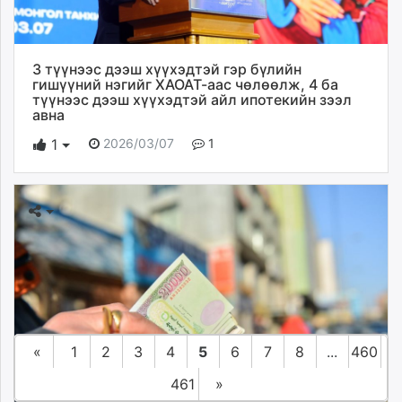
3 түүнээс дээш хүүхэдтэй гэр бүлийн
гишүүний нэгийг ХАОАТ-аас чөлөөлж, 4 ба
түүнээс дээш хүүхэдтэй айл ипотекийн зээл
авна
2026/03/07
1
1
«
1
2
3
4
5
6
7
8
...
460
461
»