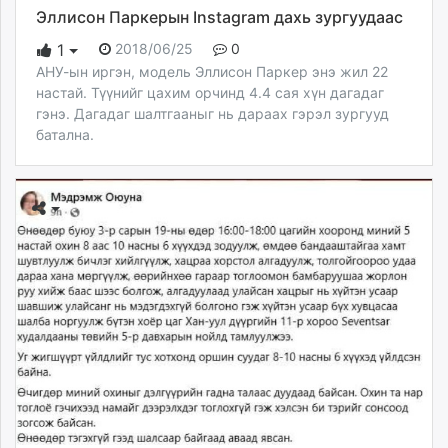
Эллисон Паркерын Instagram дахь зургуудаас
2018/06/25
0
1
АНУ-ын иргэн, модель Эллисон Паркер энэ жил 22
настай. Түүнийг цахим орчинд 4.4 сая хүн дагадаг
гэнэ. Дагадаг шалтгааныг нь дараах гэрэл зургууд
батална.