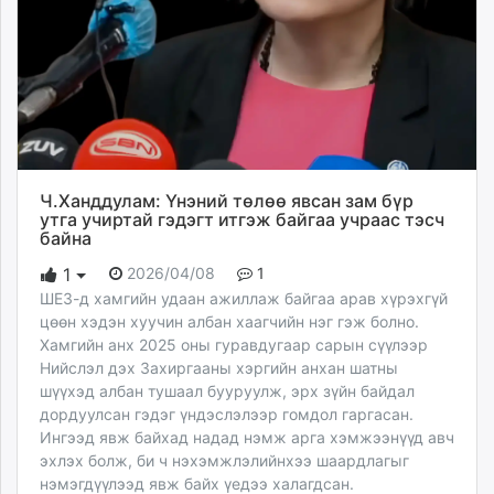
unuudur.mn
isee.mn
mglradio.com
fact.mn
itoim.mn
tumen.mn
shuum.mn
Ч.Ханддулам: Үнэний төлөө явсан зам бүр
times.mn
утга учиртай гэдэгт итгэж байгаа учраас тэсч
байна
tvmongolia.mn
mass.mn
2026/04/08
1
1
unegui.mn
ШЕЗ-д хамгийн удаан ажиллаж байгаа арав хүрэхгүй
цөөн хэдэн хуучин албан хаагчийн нэг гэж болно.
assa.mn
Хамгийн анх 2025 оны гуравдугаар сарын сүүлээр
toim.mn
Нийслэл дэх Захиргааны хэргийн анхан шатны
tac.mn
шүүхэд албан тушаал бууруулж, эрх зүйн байдал
paparazzi.mn
дордуулсан гэдэг үндэслэлээр гомдол гаргасан.
unread.today
Ингээд явж байхад надад нэмж арга хэмжээнүүд авч
эхлэх болж, би ч нэхэмжлэлийнхээ шаардлагыг
нэмэгдүүлээд явж байх үедээ халагдсан.