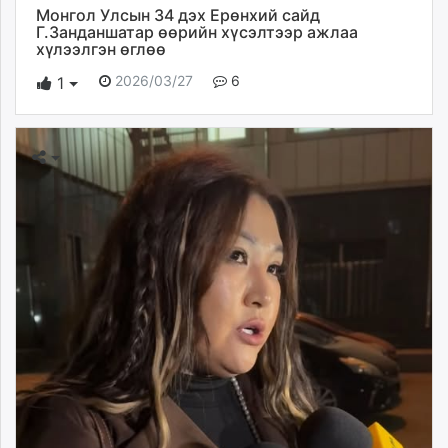
Монгол Улсын 34 дэх Ерөнхий сайд
Г.Занданшатар өөрийн хүсэлтээр ажлаа
хүлээлгэн өглөө
2026/03/27
6
1