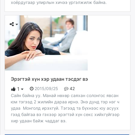
хоёрдугаар улирлын хичээ үргэлжилж байна.
Эрэгтэй хүн хэр удаан тэсдэг вэ
2015/09/25
42
1
Сайн байна уу. Манай нөхөр саяхан солонгос явсан
юм тэгээд 2 жилийн дараа ирнэ. Энэ дунд тэр нэг ч
удаа Монголд ирэхгүй. Тэгээд та бүхнээс юу асуух
гээд байгаа вэ гэхээр эрэгтэй хүн секс хийхгүйгээр
хир удаан байж чаддаг вэ.