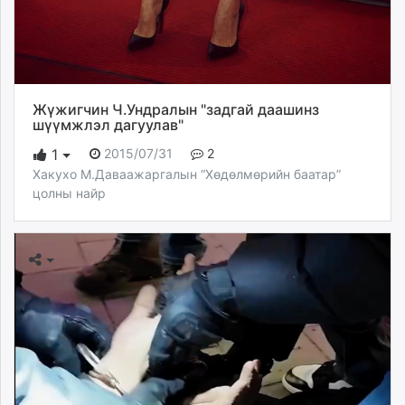
Жүжигчин Ч.Ундралын "задгай даашинз
шүүмжлэл дагуулав"
2015/07/31
2
1
Хакухо М.Даваажаргалын “Хөдөлмөрийн баатар”
цолны найр