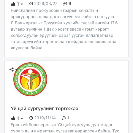
2026/03/27
6
1
Нийслэлийн прокурорын газрын хяналтын
прокуророос яллагдагч нэгүүн.мн сайтын сэтгүүлч
Л.Баяжаргалыг Эрүүгийн хуулийн тусгай ангийн 17.6
дугаар зүйлийн 1 дэх хэсэгт заасан гэмт хэрэгт
холбогдуулан эрүүгийн хэрэг үүсгэн яллагдагчаар
татан эрүүгийн хэрэг хянан шийдвэрлэх ажиллагаа
явуулсан байна.
Үй цай сургуулийг торгожээ
2019/11/14
1
1
Ерөнхий боловсролын Үй цай сургууль дур мэдэн
сурагчдын амралтын хугацааг өөрчилсөн байна. Тус