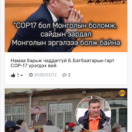
Намаа барьж чаддаггүй Б.Батбаатарын гарт
СОP-17 үрэгдэх вий
2026/03/12
3
1