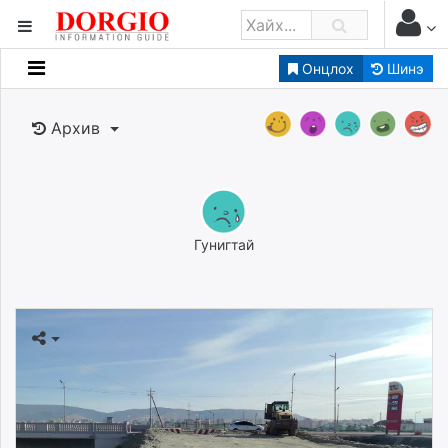
Онцлох
Шинэ
Мэдээллийн
Зар мэдээллийн
Архив
Банк санхүү
Бизнес ААН
Төрийн
Нийслэлийн
Гунигтай
dorgio.mn
Gogo.mn
caak.mn
news.mn
zindaa.mn
Baabar.mn
tovch.mn