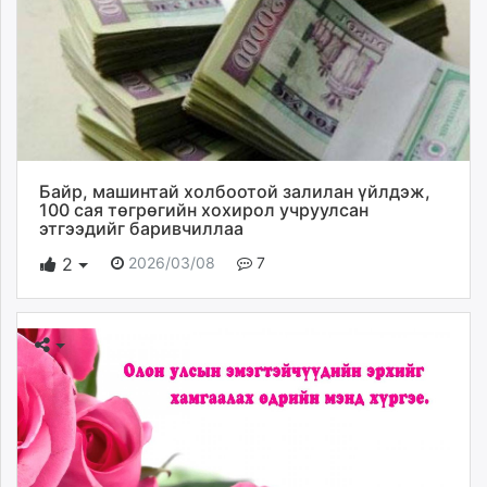
Байр, машинтай холбоотой залилан үйлдэж,
100 сая төгрөгийн хохирол учруулсан
этгээдийг баривчиллаа
2026/03/08
7
2