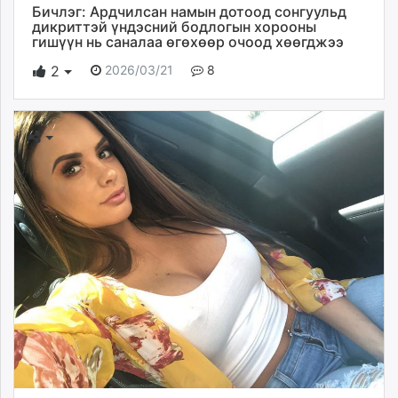
Бичлэг: Ардчилсан намын дотоод сонгуульд
дикриттэй үндэсний бодлогын хорооны
гишүүн нь саналаа өгөхөөр очоод хөөгджээ
2026/03/21
8
2