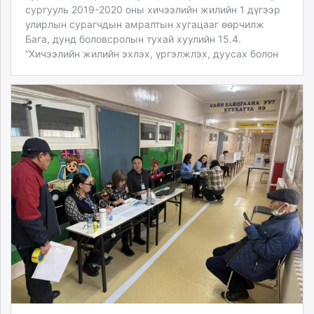
сургууль 2019-2020 оны хичээлийн жилийн 1 дүгээр
улирлын сурагчдын амралтын хугацааг өөрчилж
Бага, дунд боловсролын тухай хуулийн 15.4.
“Хичээлийн жилийн эхлэх, үргэлжлэх, дуусах болон