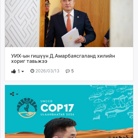
УИХ-ын гишүүн Д.Амарбаясгаланд хилийн
хориг тавьжээ
2026/03/13
5
1