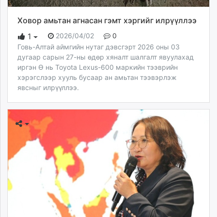
Ховор амьтан агнасан гэмт хэргийг илрүүллээ
2026/04/02
0
1
Говь-Алтай аймгийн нутаг дэвсгэрт 2026 оны 03
дугаар сарын 27-ны өдөр хяналт шалгалт явуулахад
иргэн Ө нь Toyota Lexus-600 маркийн тээврийн
хэрэгслээр хууль бусаар ан амьтан тээвэрлэж
явсныг илрүүллээ.