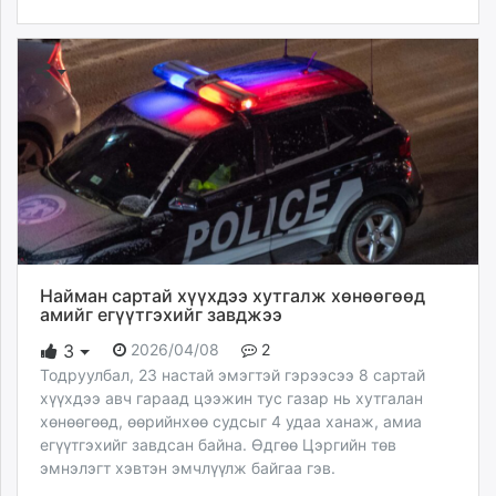
Найман сартай хүүхдээ хутгалж хөнөөгөөд
амийг егүүтгэхийг завджээ
2026/04/08
2
3
Тодруулбал, 23 настай эмэгтэй гэрээсээ 8 сартай
хүүхдээ авч гараад цээжин тус газар нь хутгалан
хөнөөгөөд, өөрийнхөө судсыг 4 удаа ханаж, амиа
егүүтгэхийг завдсан байна. Өдгөө Цэргийн төв
эмнэлэгт хэвтэн эмчлүүлж байгаа гэв.