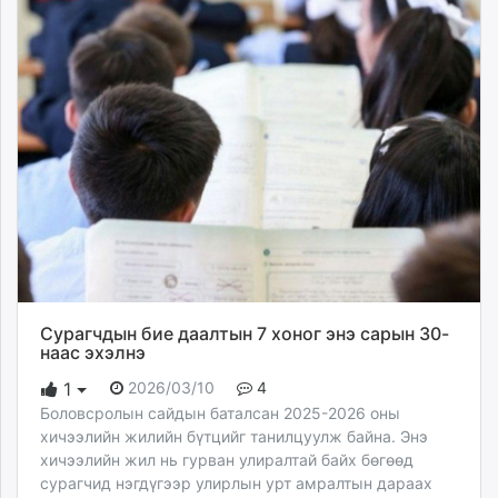
Сурагчдын бие даалтын 7 хоног энэ сарын 30-
наас эхэлнэ
2026/03/10
4
1
Боловсролын сайдын баталсан 2025-2026 оны
хичээлийн жилийн бүтцийг танилцуулж байна. Энэ
хичээлийн жил нь гурван улиралтай байх бөгөөд
сурагчид нэгдүгээр улирлын урт амралтын дараах