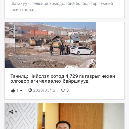
Шатахуун, түлшний хомсдол бий болбол төр түмний
ажил гацна.
Танилц: Нийслэл хотод 4,729 га газрыг нөхөн
олговор өгч чөлөөлөх байршлууд
2026/03/12
31
1