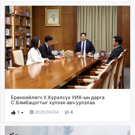
Ерөнхийлөгч У.Хүрэлсүх УИХ-ын дарга
С.Бямбацогтыг хүлээн авч уулзлаа
2026/04/04
4
1