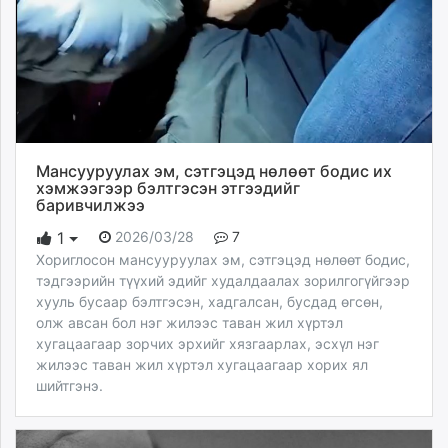
Мансууруулах эм, сэтгэцэд нөлөөт бодис их
хэмжээгээр бэлтгэсэн этгээдийг
баривчилжээ
2026/03/28
7
1
Хориглосон мансууруулах эм, сэтгэцэд нөлөөт бодис,
тэдгээрийн түүхий эдийг худалдаалах зорилгогүйгээр
хууль бусаар бэлтгэсэн, хадгалсан, бусдад өгсөн,
олж авсан бол нэг жилээс таван жил хүртэл
хугацаагаар зорчих эрхийг хязгаарлах, эсхүл нэг
жилээс таван жил хүртэл хугацаагаар хорих ял
шийтгэнэ.