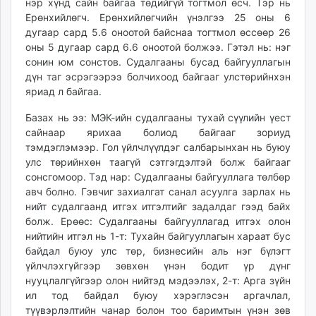
нэр хүнд сайн байгаа төдийгүй тогтмол өсч. Тэр нь
Ерөнхийлөгч. Ерөнхийлөгчийн үнэлгээ 25 оны 6
дугаар сард 5.6 оноотой байснаа тогтмол өссөөр 26
оны 5 дугаар сард 6.6 оноотой болжээ. Гэтэл нь: нэг
сонин юм сонстов. Судалгааны бусад байгууллагын
дүн таг эсрэгээрээ болчихоод байгааг улстөрийнхэн
яриад л байгаа.
Базах нь ээ: МЭК-ийн судалгааны тухай сүүлийн үест
сайнаар ярихаа болиод байгааг зориуд
тэмдэглэмээр. Гол үйлчлүүлдэг салбарынхан нь буюу
улс төрийнхөн таагүй сэтгэгдэлтэй болж байгааг
сонсгомоор. Тэд нар: Судалгааны байгууллага төлбөр
авч болно. Гэвчиг захиалгат санал асуулга зарлах нь
нийт судалгаанд итгэх итгэлтийг задалдаг гээд байх
болж. Ерөөс: Судалгааны байгууллагад итгэх олон
нийтийн итгэл нь 1-т: Тухайн байгууллагын хараат бус
байдал буюу улс төр, бизнесийн аль нэг бүлэгт
үйлчлэхгүйгээр зөвхөн үнэн бодит үр дүнг
нууцлалгүйгээр олон нийтэд мэдээлэх, 2-т: Арга зүйн
ил тод байдал буюу хэрэглэсэн аргачлал,
түүвэрлэлтийн чанар болон тоо баримтын үнэн зөв