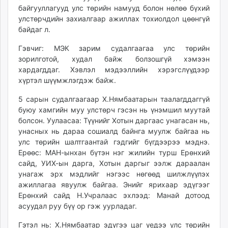
байгууллагууд улс төрийн намууд болон нөлөө бүхий
улстөрчдийн захиалгаар ажиллах тохиолдол цөөнгүй
байдаг л.
Гэвчиг: МЭК зарим судалгаагаа улс төрийн
зорилготой, худал байж болзошгүй хэмээн
хардагддаг. Хэвлэл мэдээллийн хэрэгслүүдээр
хүртэл шүүмжлэгдэж байж.
5 сарын судалгаагаар Х.Нямбаатарын таалагддаггүй
буюу хамгийн муу улстөрч гэсэн нь үнэмшил муутай
болсон. Уулаасаа: Түүнийг Хотын даргаас унагасан нь,
унасных нь дараа сошиалд байнга муулж байгаа нь
улс төрийн шалтгаантай гэдгийг бүгдээрээ мэднэ.
Ерөөс: МАН-ынхан бүтэн нэг жилийн турш Ерөнхий
сайд, УИХ-ын дарга, Хотын даргыг ээлж дараалан
унагаж эрх мэдлийг нэгээс нөгөөд шилжлүүлэх
ажиллагаа явуулж байгаа. Энийг ярихаар эдүгээг
Ерөнхий сайд Н.Учралаас эхлээд: Манай дотоод
асуудал руу бүү ор гэж уурладаг.
Гэтэл нь: Х.Нямбаатар эдүгээ цаг үедээ улс төрийн