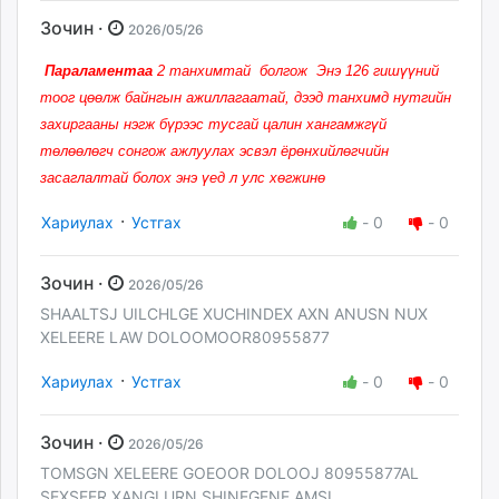
Зочин ·
2026/05/26
Параламентаа
2 танхимтай болгож Энэ 126 гишүүний
тоог цөөлж байнгын ажиллагаатай, дээд танхимд нутгийн
захиргааны нэгж бүрээс тусгай цалин хангамжгүй
төлөөлөгч сонгож ажлуулах эсвэл ёрөнхийлөгчийн
засаглалтай болох энэ үед л улс хөгжинө
·
Хариулах
Устгах
-
0
-
0
Зочин ·
2026/05/26
SHAALTSJ UILCHLGE XUCHINDEX AXN ANUSN NUX
XELEERE LAW DOLOOMOOR80955877
·
Хариулах
Устгах
-
0
-
0
Зочин ·
2026/05/26
TOMSGN XELEERE GOEOOR DOLOOJ 80955877AL
SEXSEER XANGI URN SHINEGENE AMSI