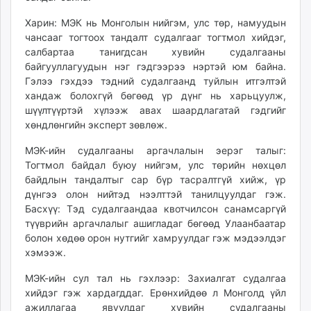
Харин: МЭК нь Монголын нийгэм, улс төр, намуудын
чансааг тогтоох тандалт судалгааг тогтмол хийдэг,
салбартаа танигдсан хувийн судалгааны
байгууллагуудын нэг гэдгээрээ нэртэй юм байна.
Гэлээ гэхдээ тэдний судалгаанд туйлын итгэлтэй
хандаж болохгүй бөгөөд үр дүнг нь харьцуулж,
шүүлтүүртэй хүлээж авах шаардлагатай гэдгийг
хөндлөнгийн эксперт зөвлөж.
МЭК-ийн судалгааны аргачлалын эерэг талыг:
Тогтмол байдал буюу нийгэм, улс төрийн нөхцөл
байдлын тандалтыг сар бүр тасралтгүй хийж, үр
дүнгээ олон нийтэд нээлттэй танилцуулдаг гэж.
Басхүү: Тэд судалгаандаа квотчилсон санамсаргүй
түүврийн аргачлалыг ашигладаг бөгөөд Улаанбаатар
болон хөдөө орон нутгийг хамруулдаг гэж мэдээлдэг
хэмээж.
МЭК-ийн сул тал нь гэхлээр: Захиалгат судалгаа
хийдэг гэж хардагддаг. Ерөнхийдөө л Монголд үйл
ажиллагаа явуулдаг хувийн судалгааны