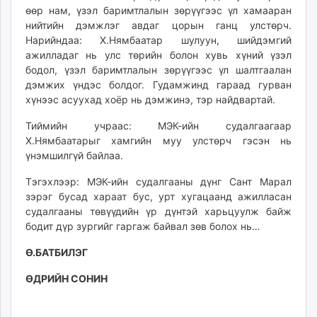
өөр нам, үзэл баримтлалын зөрүүгээс үл хамааран
нийтийн дэмжлэг авдаг цорын ганц улстөрч.
Нарийндаа: Х.Нямбаатар шулуун, шийдэмгий
ажилладаг нь улс төрийн болон хувь хүний үзэл
бодол, үзэл баримтлалын зөрүүгээс үл шалтгаалан
дэмжих үндэс болдог. Гудамжинд гараад гурван
хүнээс асуухад хоёр нь дэмжинэ, тэр найдвартай.
Тиймийн учраас: МЭК-ийн судалгаагаар
Х.Нямбаатарыг хамгийн муу улстөрч гэсэн нь
үнэмшилгүй байлаа.
Тэгэхлээр: МЭК-ийн судалгааны дүнг Сант Марал
зэрэг бусад хараат бус, урт хугацаанд ажилласан
судалгааны төвүүдийн үр дүнтэй харьцуулж байж
бодит дүр зургийг гаргаж байвал зөв болох нь…
Ө.БАТБИЛЭГ
ӨДРИЙН СОНИН