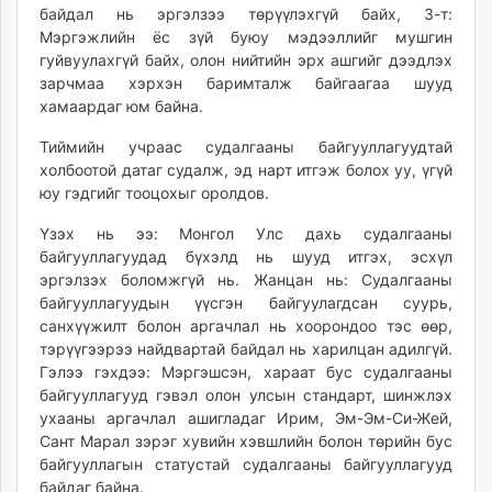
байдал нь эргэлзээ төрүүлэхгүй байх, 3-т:
Мэргэжлийн ёс зүй буюу мэдээллийг мушгин
гуйвуулахгүй байх, олон нийтийн эрх ашгийг дээдлэх
зарчмаа хэрхэн баримталж байгаагаа шууд
хамаардаг юм байна.
Тиймийн учраас судалгааны байгууллагуудтай
холбоотой датаг судалж, эд нарт итгэж болох уу, үгүй
юу гэдгийг тооцохыг оролдов.
Үзэх нь ээ: Монгол Улс дахь судалгааны
байгууллагуудад бүхэлд нь шууд итгэх, эсхүл
эргэлзэх боломжгүй нь. Жанцан нь: Судалгааны
байгууллагуудын үүсгэн байгуулагдсан суурь,
санхүүжилт болон аргачлал нь хоорондоо тэс өөр,
тэрүүгээрээ найдвартай байдал нь харилцан адилгүй.
Гэлээ гэхдээ: Мэргэшсэн, хараат бус судалгааны
байгууллагууд гэвэл олон улсын стандарт, шинжлэх
ухааны аргачлал ашигладаг Ирим, Эм-Эм-Си-Жей,
Сант Марал зэрэг хувийн хэвшлийн болон төрийн бус
байгууллагын статустай судалгааны байгууллагууд
байдаг байна.