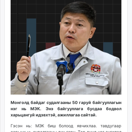
ikon.mn
mnb.mn
Livetv.mn
Eguur.mn
24tsag.mn
shuud.mn
eagle.mn
ergelt.mn
zarig.mn
today.mn
zuv.mn
mminfo.mn
ugluu.mn
urlag.mn
Монголд байдаг судалгааны 50 гаруй байгууллагын
unen.mn
нэг нь МЭК. Энэ байгууллага бусдаа бодвол
харьцангуй идэвхтэй, ажиллагаа сайтай.
asu.mn
shudarga.mn
Гэсэн нь: МЭК биш болоод явчихлаа. тавдугаар
shuurhai.mn
сарынх нь судалгааны дүн гарч. Тэр дунд нэг ангилал