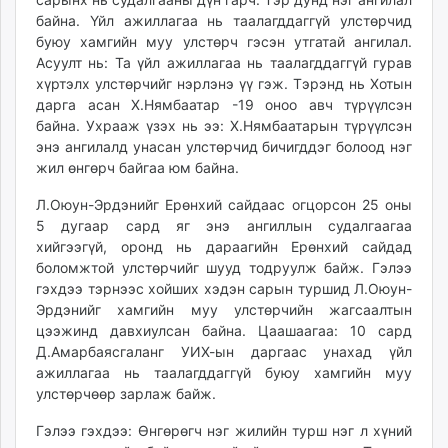
unuudur.mn
байна. Үйл ажиллагаа нь таалагддаггүй улстөрчид
буюу хамгийн муу улстөрч гэсэн утгатай ангилал.
isee.mn
Асуулт нь: Та үйл ажиллагаа нь таалагддаггүй гурав
mglradio.com
хүртэлх улстөрчийг нэрлэнэ үү гэж. Тэрэнд нь Хотын
fact.mn
дарга асан Х.Нямбаатар -19 оноо авч түрүүлсэн
itoim.mn
байна. Ухрааж үзэх нь ээ: Х.Нямбаатарын түрүүлсэн
tumen.mn
энэ ангилалд унасан улстөрчид бичигддэг болоод нэг
жил өнгөрч байгаа юм байна.
shuum.mn
times.mn
Л.Оюун-Эрдэнийг Ерөнхий сайдаас огцорсон 25 оны
tvmongolia.mn
5 дугаар сард яг энэ ангиллын судалгаагаа
mass.mn
хийгээгүй, оронд нь дараагийн Ерөнхий сайдад
боломжтой улстөрчийг шууд тодруулж байж. Гэлээ
unegui.mn
гэхдээ тэрнээс хойших хэдэн сарын туршид Л.Оюун-
assa.mn
Эрдэнийг хамгийн муу улстөрчийн жагсаалтын
toim.mn
цээжинд давхиулсан байна. Цаашаагаа: 10 сард
tac.mn
Д.Амарбаясгаланг УИХ-ын даргаас унахад үйл
paparazzi.mn
ажиллагаа нь таалагддаггүй буюу хамгийн муу
unread.today
улстөрчөөр зарлаж байж.
Гэлээ гэхдээ: Өнгөрөгч нэг жилийн турш нэг л хүний