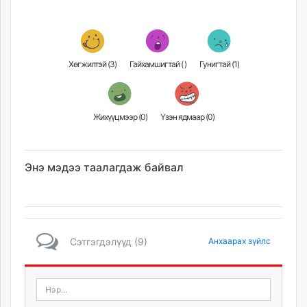
Хөгжилтэй (
3
)
Гайхамшигтай (
)
Гунигтай (
1
)
Жихүүцмээр (
0
)
Үзэн ядмаар (
0
)
Энэ мэдээ таалагдаж байвал
Сэтгэгдэлүүд (9)
Анхаарах зүйлс