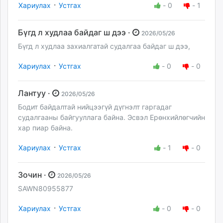
·
Хариулах
Устгах
-
0
-
1
Бүгд л худлаа байдаг ш дээ ·
2026/05/26
Бүгд л худлаа захиалгатай судалгаа байдаг ш дээ,
·
Хариулах
Устгах
-
0
-
0
Лантуу ·
2026/05/26
Бодит байдалтай нийцээгүй дүгнэлт гаргадаг
судалгааны байгууллага байна. Эсвэл Ерөнхийлөгчийн
хар пиар байна.
·
Хариулах
Устгах
-
1
-
0
Зочин ·
2026/05/26
SAWN80955877
·
Хариулах
Устгах
-
0
-
0