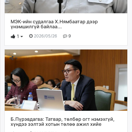
МЭК-ийн судалгаа Х.Нямбаатар дээр
үнэмшилгүй байлаа...
2026/05/26
9
1
Б.Пүрэвдагва: Татвар, төлбөр огт нэмэхгүй,
хүндээ ээлтэй хотын төлөө ажил хийе