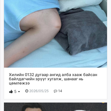
Хилийн 0132 дугаар ангид алба хааж байсан
байлдагчийн эрүүг хугалж, шанааг нь
цөмлөжээ
2026/05/25
14
5