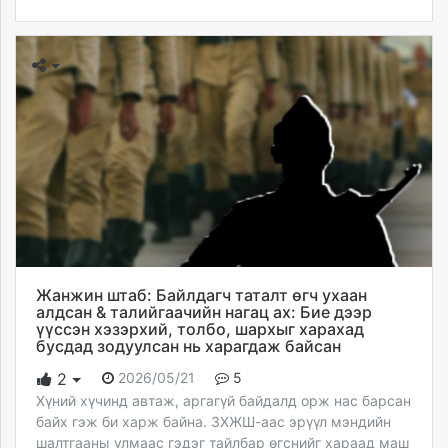
Жанжин штаб: Байлдагч таталт өгч ухаан
алдсан & талийгаачийн нагац ах: Бие дээр
үүссэн хэзэрхий, толбо, шархыг харахад
бусдад зодуулсан нь харагдаж байсан
2026/05/21
5
2
Хүний хүчинд автаж, аргагүй байдалд орж нас барсан
байх гэж би харж байна. ЗХЖШ-аас эрүүл мэндийн
шалтгааны улмаас гэдэг тайлбар өгснийг хараад маш