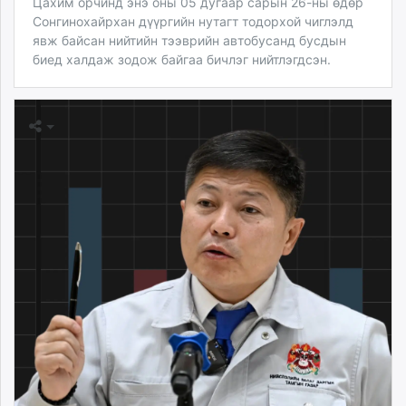
Цахим орчинд энэ оны 05 дугаар сарын 26-ны өдөр
Сонгинохайрхан дүүргийн нутагт тодорхой чиглэлд
явж байсан нийтийн тээврийн автобусанд бусдын
биед халдаж зодож байгаа бичлэг нийтлэгдсэн.