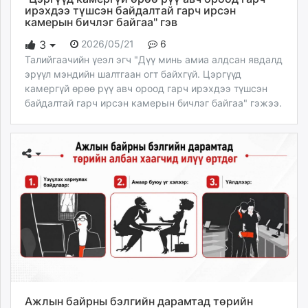
ирэхдээ түшсэн байдалтай гарч ирсэн
камерын бичлэг байгаа" гэв
2026/05/21
6
3
Талийгаачийн үеэл эгч "Дүү минь амиа алдсан явдалд
эрүүл мэндийн шалтгаан огт байхгүй. Цэргүүд
камергүй өрөө рүү авч ороод гарч ирэхдээ түшсэн
байдалтай гарч ирсэн камерын бичлэг байгаа" гэжээ.
Ажлын байрны бэлгийн дарамтад төрийн