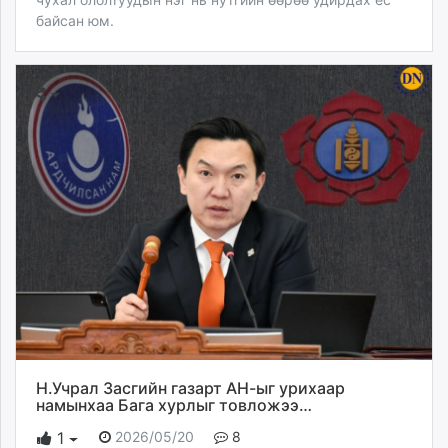
байсан юм.
Н.Учрал Засгийн газарт АН-ыг урихаар
намынхаа Бага хурлыг товложээ…
2026/05/20
8
1