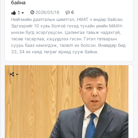
байна
2026/05/18
6
1
Нийгмийн даатгалын шимтгэл, НӨАТ ч өндөр байсан.
Эдгээрийг 10 хувь болгоё гэхэд тухайн үеийн МАХН-
ынхан бүгд эсэргүүцсэн. Цалингаа тавьж чадахгүй,
төсөв тасарлаа, хэцүүдлээ гэсэн. Гэтэл татварын
суурь бааз нэмэгдэж, төлөлт их болсон. Өнөөдөр бид
33, 34 их наяд төгрөг яриад сууж байна.