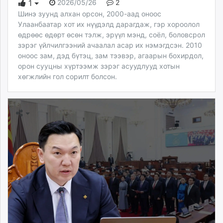
2026/05/26
2
1
Шинэ зуунд алхан орсон, 2000-аад оноос
Улаанбаатар хот их нүүдэлд дарагдаж, гэр хороолол
өдрөөс өдөрт өсөн тэлж, эрүүл мэнд, соёл, боловсрол
зэрэг үйлчилгээний ачаалал асар их нэмэгдсэн. 2010
оноос зам, дэд бүтэц, зам тээвэр, агаарын бохирдол,
орон сууцны хүртээмж зэрэг асуудлууд хотын
хөгжлийн гол сорилт болсон.