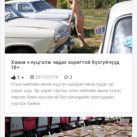
Хаана ч нүцгэлж чадах зоригтой бүсгүйчүүд
18+
2017/07/19
2
1
Олон нийтийн өмнө нүцгэн шалдан явна гэдэг эр
зориг шүү. Эр зориг гарган олон нийтийн өмнө эхээс
төрсөн биеэ нуугаагүй бүсгүйчүүдийн зургуудаас
хүргэж байна.