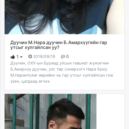
Дуучин М.Нара дуучин Б.Амархүүгийн гар
утсыг хулгайлсан уу?
2018/09/18
0
1
Дуучин, ОХУ-ын Буриад улсын гавьяат жүжигчин
Б.Амархүү дуучин, улс төр сонирхогч Нара буюу
М.Нарантуяаг өөрийнх нь гар утсыг хулгайлсан гэж
үзэн, цагдаад өгчээ.