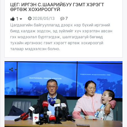
ЦЕГ: ИРГЭН С.ШААРИЙБУУ ГЭМТ ХЭРЭГТ
ӨРТӨЖ ХОХИРООГҮЙ
2026/05/13
7
1
Цагдаагийн байгууллагад дээрх нэр бүхий иргэний
биед халдаж зодсон, эд зүйлийг хүч хэрэглэн авсан
гэх мэдээлэл бүртгэгдэж, шалгагдаагүй бөгөөд
тухайн иргэнээс гэмт хэрэгт өртөж хохироогүй
талаар мэдээлсэн болно.