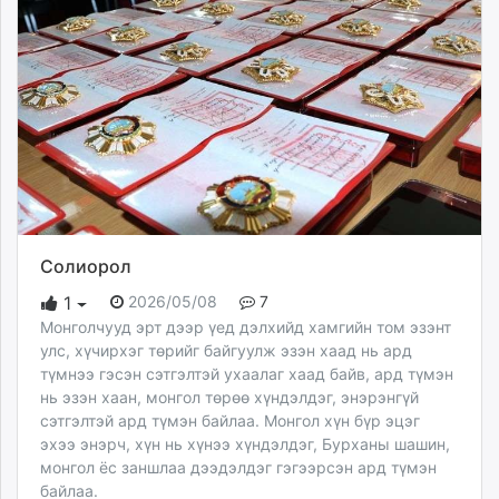
Солиорол
2026/05/08
7
1
Монголчууд эрт дээр үед дэлхийд хамгийн том эзэнт
улс, хүчирхэг төрийг байгуулж эзэн хаад нь ард
түмнээ гэсэн сэтгэлтэй ухаалаг хаад байв, ард түмэн
нь эзэн хаан, монгол төрөө хүндэлдэг, энэрэнгүй
сэтгэлтэй ард түмэн байлаа. Монгол хүн бүр эцэг
эхээ энэрч, хүн нь хүнээ хүндэлдэг, Бурханы шашин,
монгол ёс заншлаа дээдэлдэг гэгээрсэн ард түмэн
байлаа.