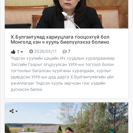
Х.Булгантуяад хариуцлага тооцохгүй бол
Монголд хэн ч хууль биелүүлэхээ болино
2026/05/11
7
1
Үндсэн хуулийн цэцийн Их суудлын хуралдаанаар
Засгийн Газрыг огцруулсан УИХ-ын тогтоол болон
тогтоолыг баталсан чуулганы хуралдаан, хурлыг
удирдсан УИХ-ын дэд дарга Х.Булгантуяагийн үйл
ажиллагааг Үндсэн хууль зөрчсөн гэж хэдийн
дүгнэсэн билээ.