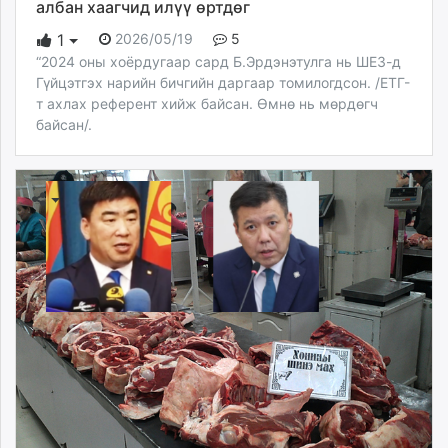
албан хаагчид илүү өртдөг
2026/05/19
5
1
“2024 оны хоёрдугаар сард Б.Эрдэнэтулга нь ШЕЗ-д
Гүйцэтгэх нарийн бичгийн даргаар томилогдсон. /ЕТГ-
т ахлах референт хийж байсан. Өмнө нь мөрдөгч
байсан/.