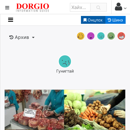
Онцлох
Шинэ
Мэдээллийн
Зар мэдээллийн
Архив
Банк санхүү
Бизнес ААН
Төрийн
Нийслэлийн
Гунигтай
dorgio.mn
Gogo.mn
caak.mn
news.mn
zindaa.mn
Baabar.mn
tovch.mn