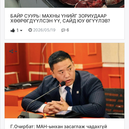
БАЙР СУУРЬ: МАХНЫ ҮНИЙГ ЗОРИУДААР
ХӨӨРӨГДҮҮЛСЭН ҮҮ, САЙД ЮУ ӨГҮҮЛЭВ?
2026/05/19
6
1
Г.Очирбат: МАН-ынхан засаглаж чадахгүй