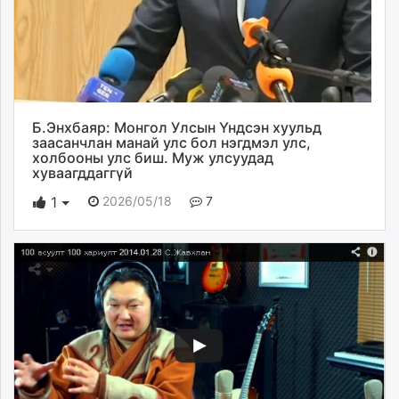
Б.Энхбаяр: Монгол Улсын Үндсэн хуульд
заасанчлан манай улс бол нэгдмэл улс,
холбооны улс биш. Муж улсуудад
хуваагддаггүй
2026/05/18
7
1