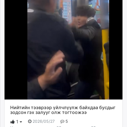
Нийтийн тээврээр үйлчлүүлж байхдаа бусдыг
зодсон гэх залууг олж тогтоожээ
2026/05/27
5
1