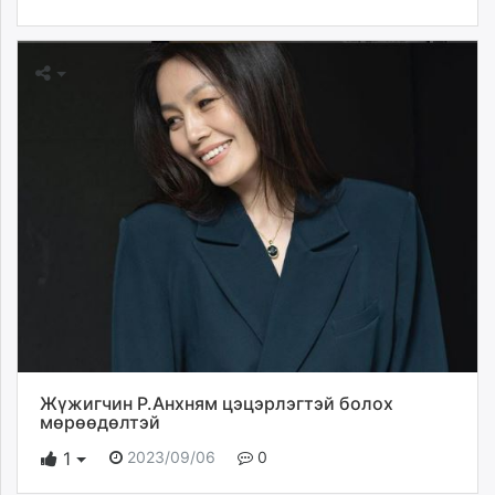
Жүжигчин Р.Анхням цэцэрлэгтэй болох
мөрөөдөлтэй
2023/09/06
0
1