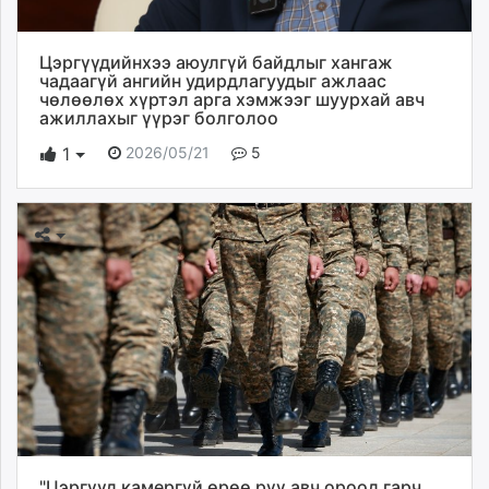
Цэргүүдийнхээ аюулгүй байдлыг хангаж
чадаагүй ангийн удирдлагуудыг ажлаас
чөлөөлөх хүртэл арга хэмжээг шуурхай авч
ажиллахыг үүрэг болголоо
2026/05/21
5
1
"Цэргүүд камергүй өрөө рүү авч ороод гарч