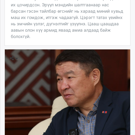
их цочирдсон. Эрүүл мэндийн шалтгаанаар нас
барсан гэсэн тайлбар өгснийг нь хараад миний хувьд
маш их гомдож, итгэж чадаагүй. Цэрэгт татах үеийнх
нь эмчийн үзлэг, дүгнэлтийг үзүүлнэ. Цааш цаашдаа
аавын олон хүү армид яваад амиа алдаад байж
болохгүй.