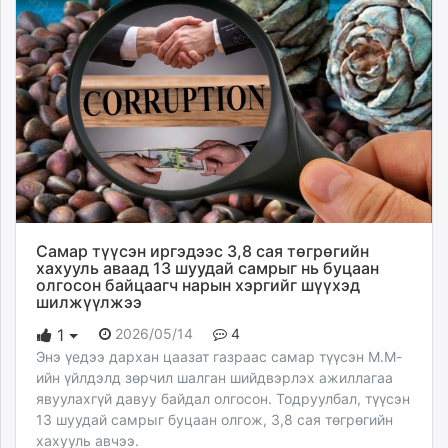
Самар түүсэн иргэдээс 3,8 сая төгрөгийн
хахууль аваад 13 шуудай самрыг нь буцаан
олгосон байцаагч нарын хэргийг шүүхэд
шилжүүлжээ
2026/05/14
4
1
Энэ үедээ дархан цаазат газраас самар түүсэн М.М-
ийн үйлдэлд зөрчил шалган шийдвэрлэх ажиллагаа
явуулахгүй давуу байдал олгосон. Тодруулбал, түүсэн
13 шуудай самрыг буцаан олгож, 3,8 сая төгрөгийн
хахууль авчээ.