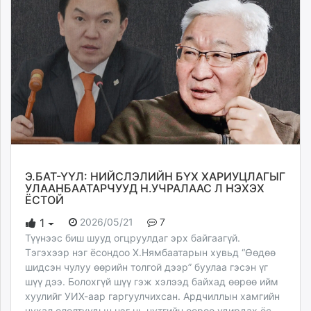
Э.БАТ-ҮҮЛ: НИЙСЛЭЛИЙН БҮХ ХАРИУЦЛАГЫГ
УЛААНБААТАРЧУУД Н.УЧРАЛААС Л НЭХЭХ
ЁСТОЙ
2026/05/21
7
1
Түүнээс биш шууд огцруулдаг эрх байгаагүй.
Тэгэхээр нэг ёсондоо Х.Нямбаатарын хувьд “Өөдөө
шидсэн чулуу өөрийн толгой дээр” буулаа гэсэн үг
шүү дээ. Болохгүй шүү гэж хэлээд байхад өөрөө ийм
хуулийг УИХ-аар гаргуулчихсан. Ардчиллын хамгийн
чухал ололтуудын нэг нь нутгийн өөрөө удирдах ёс