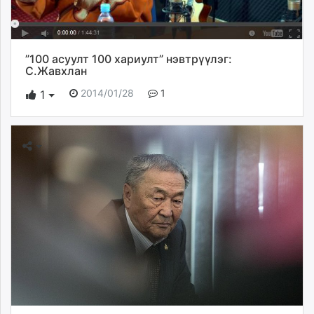
”100 асуулт 100 хариулт” нэвтрүүлэг:
С.Жавхлан
2014/01/28
1
1