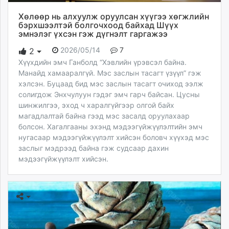
Хөлөөр нь алхуулж оруулсан хүүгээ хөгжлийн
бэрхшээлтэй болгочхоод байхад Шүүх
эмнэлэг үхсэн гэж дүгнэлт гаргажээ
2026/05/14
7
2
Хүүхдийн эмч Ганболд “Хэвлийн үрэвсэл байна.
Манайд хамааралгүй. Мэс заслын тасагт үзүүл” гэж
хэлсэн. Буцаад бид мэс заслын тасагт очиход ээлж
солигдож Энхчулуун гэдэг эмч гарч байсан. Цусны
шинжилгээ, эход ч харалгүйгээр олгой байх
магадлалтай байна гээд мэс засалд оруулахаар
болсон. Хагалгааны эхэнд мэдээгүйжүүлэлтийн эмч
нугасаар мэдээгүйжүүлэлт хийсэн боловч хүүхэд мэс
заслыг мэдрээд байна гэж судсаар дахин
мэдээгүйжүүлэлт хийсэн.