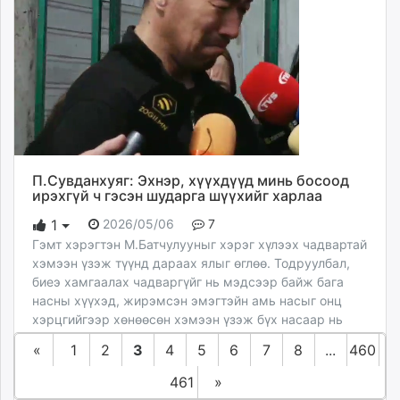
П.Сувданхуяг: Эхнэр, хүүхдүүд минь босоод
ирэхгүй ч гэсэн шударга шүүхийг харлаа
2026/05/06
7
1
Гэмт хэрэгтэн М.Батчулууныг хэрэг хүлээх чадвартай
хэмээн үзэж түүнд дараах ялыг өглөө. Тодруулбал,
биеэ хамгаалах чадваргүйг нь мэдсээр байж бага
насны хүүхэд, жирэмсэн эмэгтэйн амь насыг онц
хэрцгийгээр хөнөөсөн хэмээн үзэж бүх насаар нь
хаалттай хорих ангид ял эдлүүлэхээр шийдвэрлэлээ.
«
1
2
3
4
5
6
7
8
...
460
Улмаар М.Батчулуунд бага насны хүүхэд алахыг
завдсан хэрэгт найман жилийн, жирэмсэн эмэгтэй
461
»
болон бага насны хүүхэд алсан хэрэгт бүх насаар