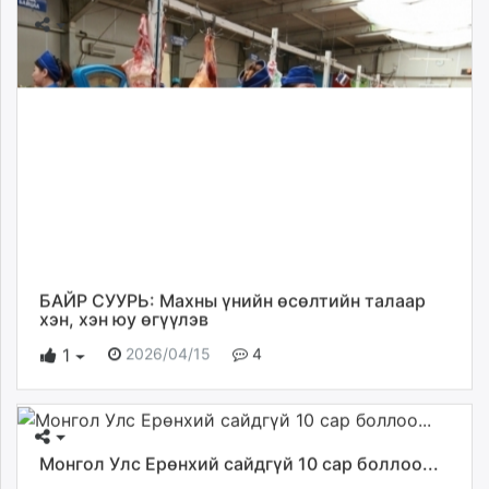
БАЙР СУУРЬ: Махны үнийн өсөлтийн талаар
хэн, хэн юу өгүүлэв
2026/04/15
4
1
Монгол Улс Ерөнхий сайдгүй 10 сар боллоо...