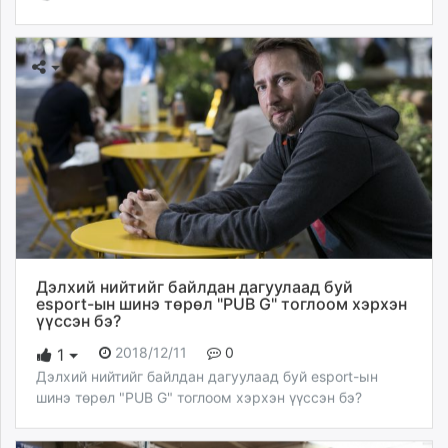
Дэлхий нийтийг байлдан дагуулаад буй
еsport-ын шинэ төрөл "PUB G" тоглоом хэрхэн
үүссэн бэ?
2018/12/11
0
1
Дэлхий нийтийг байлдан дагуулаад буй еsport-ын
шинэ төрөл "PUB G" тоглоом хэрхэн үүссэн бэ?