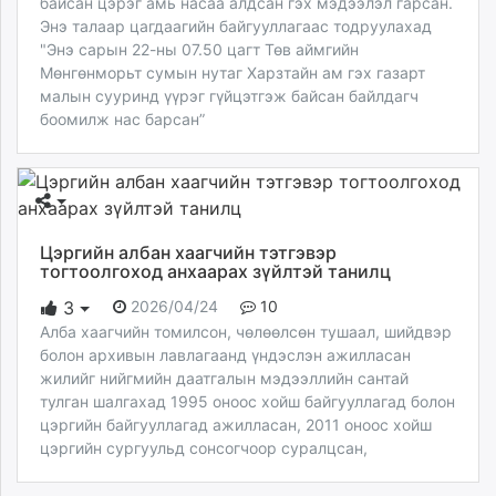
байсан цэрэг амь насаа алдсан гэх мэдээлэл гарсан.
Энэ талаар цагдаагийн байгууллагаас тодруулахад
"Энэ сарын 22-ны 07.50 цагт Төв аймгийн
Мөнгөнморьт сумын нутаг Харзтайн ам гэх газарт
малын сууринд үүрэг гүйцэтгэж байсан байлдагч
боомилж нас барсан”
Цэргийн албан хаагчийн тэтгэвэр
тогтоолгоход анхаарах зүйлтэй танилц
2026/04/24
10
3
Алба хаагчийн томилсон, чөлөөлсөн тушаал, шийдвэр
болон архивын лавлагаанд үндэслэн ажилласан
жилийг нийгмийн даатгалын мэдээллийн сантай
тулган шалгахад 1995 оноос хойш байгууллагад болон
цэргийн байгууллагад ажилласан, 2011 оноос хойш
цэргийн сургуульд сонсогчоор суралцсан,