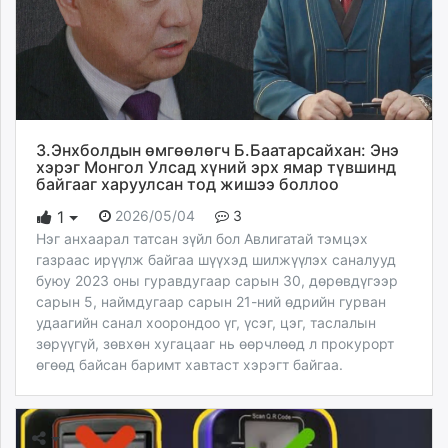
ikon.mn
mnb.mn
Livetv.mn
Eguur.mn
24tsag.mn
shuud.mn
З.Энхболдын өмгөөлөгч Б.Баатарсайхан: Энэ
eagle.mn
хэрэг Монгол Улсад хүний эрх ямар түвшинд
байгааг харуулсан тод жишээ боллоо
ergelt.mn
zarig.mn
2026/05/04
3
1
Нэг анхаарал татсан зүйл бол Авлигатай тэмцэх
today.mn
газраас ирүүлж байгаа шүүхэд шилжүүлэх саналууд
zuv.mn
буюу 2023 оны гуравдугаар сарын 30, дөрөвдүгээр
mminfo.mn
сарын 5, наймдугаар сарын 21-ний өдрийн гурван
ugluu.mn
удаагийн санал хоорондоо үг, үсэг, цэг, таслалын
urlag.mn
зөрүүгүй, зөвхөн хугацааг нь өөрчлөөд л прокурорт
өгөөд байсан баримт хавтаст хэрэгт байгаа.
unen.mn
asu.mn
shudarga.mn
shuurhai.mn