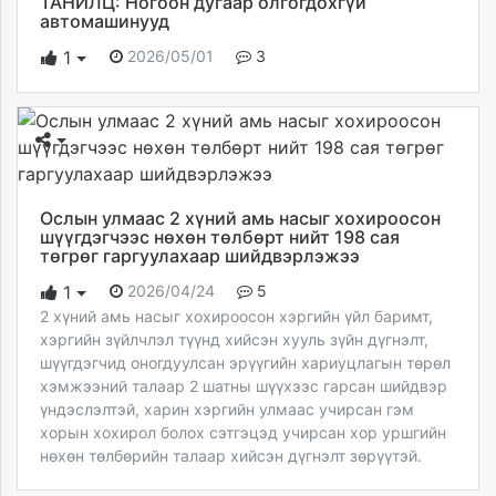
ТАНИЛЦ: Ногоон дугаар олгогдохгүй
автомашинууд
2026/05/01
3
1
Ослын улмаас 2 хүний амь насыг хохироосон
шүүгдэгчээс нөхөн төлбөрт нийт 198 сая
төгрөг гаргуулахаар шийдвэрлэжээ
2026/04/24
5
1
2 хүний амь насыг хохироосон хэргийн үйл баримт,
хэргийн зүйлчлэл түүнд хийсэн хууль зүйн дүгнэлт,
шүүгдэгчид оногдуулсан эрүүгийн хариуцлагын төрөл
хэмжээний талаар 2 шатны шүүхээс гарсан шийдвэр
үндэслэлтэй, харин хэргийн улмаас учирсан гэм
хорын хохирол болох сэтгэцэд учирсан хор уршгийн
нөхөн төлбөрийн талаар хийсэн дүгнэлт зөрүүтэй.