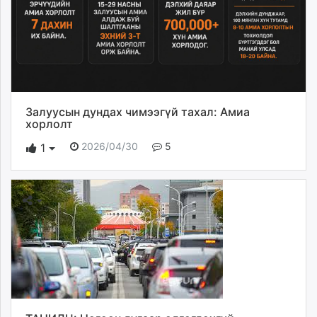
Залуусын дундах чимээгүй тахал: Амиа
хорлолт
2026/04/30
5
1