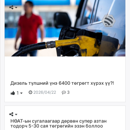
Дизель түлшний үнэ 6400 төгрөгт хүрэх үү?!
2026/04/22
3
1
НӨАТ-ын сугалаагаар дөрвөн супер азтан
тодорч 5-30 сая төгрөгийн эзэн боллоо