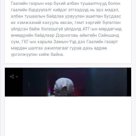
Гаалийн газрын нэр бүхий албан тушаалтнууд болон
гаалийн бүрдүүлэлт хийдэг этгээдүүд нь эрх мэдэл,
албан тушаалын байдлаа урвуулан ашиглан бусдаас
их хэмжээний хахууль авсан, гэмт хэргийг бүлэглэн
үйлдсэн байж болзошгүй үйлдэлд АТГ-ын мөрдөгчид
өнөөдрийн байдлаар Дорноговь аймгийн Сайншанд
сум, ГЕГ-ын харьяа Замын-Үүд дэх Гаалийн газарт
мөрдөн шалгах ажиллагааг гурав дахь өдрөө
үргэлжүүлэн хийж байна.