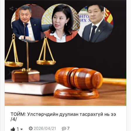
ТОЙМ: Улстөрчдийн дуулиан тасрахгүй нь ээ
/4/
2026/04/21
7
1