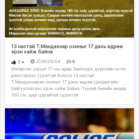
13 настай Т.Мандахнар охиныг 17 дахь өдрөө
эрэн хайж байна
2026/05/04
6
1
Өнгөрсөн сарын 17-ны өдөр Баянзүрх дүүргийн нутаг
дэвсгэрээс сураггүй болсон 13 настай
Т.Мандахнаран охиныг 17 дахь өдрөө Цагдаагийн
байгууллагаас эрэн хайж байна. Түүний биеийн өндөр
160 см, шар царайтай сураггүй