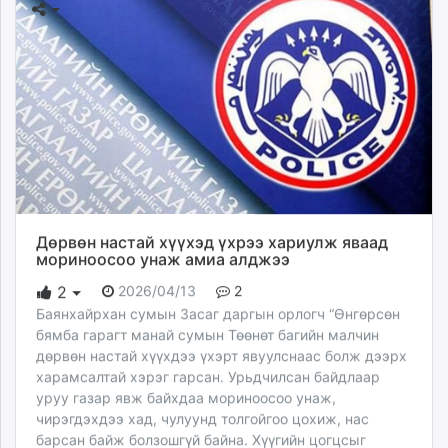
Дөрвөн настай хүүхэд үхрээ хариулж яваад
мориноосоо унаж амиа алджээ
2026/04/13
2
2
Баянхайрхан сумын Засаг даргын орлогч “Өнгөрсөн
бямба гарагт манай сумын Төөнөт багийн малчин
дөрвөн настай хүүхдээ үхэрт явуулснаас болж дээрх
харамсалтай хэрэг гарсан. Урьдчилсан байдлаар
уруу газар явж байхдаа мориноосоо унаж,
чирэгдэхдээ хад, чулуунд толгойгоо цохиж, нас
барсан байж болзошгүй байна. Хүүгийн цогцсыг