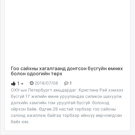
Гоо сайхны хагалгаанд донтсон бүсгүйн өмнөх
болон одоогийн төрх
2018/07/08
1
1
ОХУ-ын Петербургт амьдардаг Кристина Рэй хэмээх
бүсгүй 17 жилийн өмнө урууландаа силикон шахуулж
дэлхийн хамгийн том уруултай бүсгүй болоход
ойрхон байв. Өдгөө 29 настай тэрбээр гоо сайхны
салонд ажиллаж байгаа тэрбээр ийнхүү өөрчлөгдсөн
байх юм.