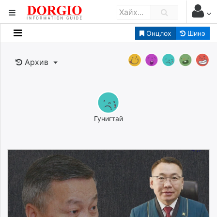
Онцлох
Шинэ
Мэдээллийн
Зар мэдээллийн
Архив
Банк санхүү
Бизнес ААН
Төрийн
Нийслэлийн
Гунигтай
dorgio.mn
Gogo.mn
caak.mn
news.mn
zindaa.mn
Baabar.mn
tovch.mn