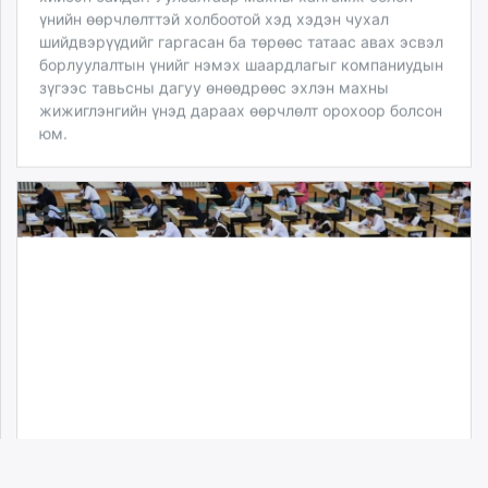
үнийн өөрчлөлттэй холбоотой хэд хэдэн чухал
шийдвэрүүдийг гаргасан ба төрөөс татаас авах эсвэл
борлуулалтын үнийг нэмэх шаардлагыг компаниудын
зүгээс тавьсны дагуу өнөөдрөөс эхлэн махны
жижиглэнгийн үнэд дараах өөрчлөлт орохоор болсон
юм.