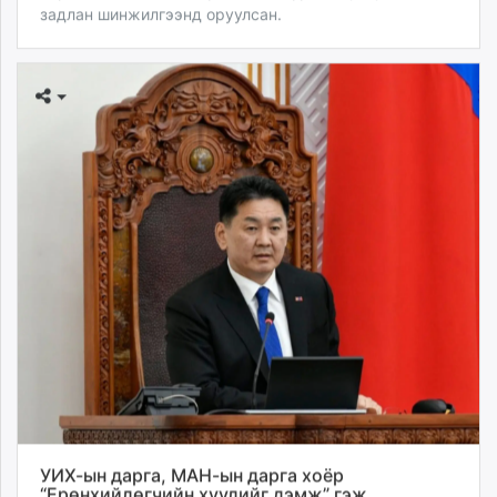
задлан шинжилгээнд оруулсан.
УИХ-ын дарга, МАН-ын дарга хоёр
“Ерөнхийлөгчийн хуулийг дэмж” гэж