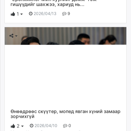
гишүүдийг шахжээ, хариуд нь...
2026/04/13
9
1
Өнөөдрөөс скүүтер, мопед явган хүний замаар
зорчихгүй
2026/04/10
0
2