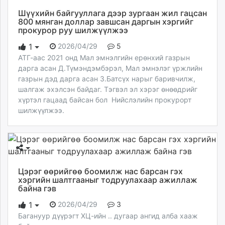
Шүүхийн байгууллага дээр зургаан жил гацсан
800 мянган доллар завшсан даргын хэргийг
прокурор руу шилжүүлжээ
2026/04/29
5
1
АТГ-аас 2021 онд Мал эмнэлгийн ерөнхий газрын
дарга асан Д.Түмэндэмбэрэл, Мал эмнэлэг үржлийн
газрын дэд дарга асан З.Батсүх нарыг баривчилж,
шалгаж эхэлсэн байдаг. Тэгвэл эл хэрэг өнөөдрийг
хүртэл гацаад байсан бол Нийслэлийн прокурорт
шилжүүлжээ.
Цэрэг өөрийгөө боомилж нас барсан гэх
хэргийн шалтгааныг тодруулахаар ажиллаж
байна гэв
2026/04/29
3
1
Багануур дүүрэгт ХЦ-ийн .. дугаар ангид алба хааж