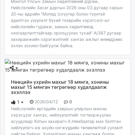
Монгол Улсын Замын хөдөлгөөний дүрэм,
Нийслэлийн Засаг даргын 2026 оны 03 дугаар сарын
20-ны өдрийн “Мопед (скүүтер болон түүнтэй
адилтгах үзүүлэлт бүхий тээврийн хэрэгсэл)-ыг
нийслэлийн гудамж, замын хөдөлгөөнд
хязгаарлалттайгаар оролцуулах тухай” А/387 дугаар
захирамжийн хэрэгжилтийг хангах ажлыг өнөөдрөөс
эхлэн зохион байгуулж байна.
Нөөцийн үхрийн махыг 18 мянга, хонины
махыг 15 мянган төгрөгөөр худалдаалж
эхэллээ
2026/04/12
0
1
Нийслэлийн иргэдийн хаврын улирлын махны
хэрэгцээг хангах, нийлүүлэлтийг тогтворжуулах
асуудлаар Хотын захирагч Х.Нямбаатар мах бэлтгэн
нийлүүлэгч аж ахуйн нэгжүүдийн төлөөлөлтэй уулзалт
хийсэн байдаг. Уулзалтаар махны хангамж болон