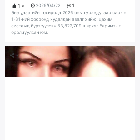
2026/04/22
1
1
Энэ удаагийн тохиролд 2026 оны гуравдугаар сарын
1-31-ний хооронд худалдан авалт хийж, цахим
системд бүртгүүлсэн 53,822,709 ширхэг баримтыг
оролцуулсан юм.