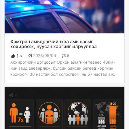
Хамтран амьдрагчийнхаа амь насыг
хохироож, нуусан хэргийг илрүүллээ
2026/05/04
5
1
Хохирогчийн цогцосыг Орхон аймгийн төвөөс 48км-
ийн зайд зөөвөрлөж, булсан байсан бөгөөд хэргийн
хохирогч 36 настай бол холбогдогч нь 57 настай аж.