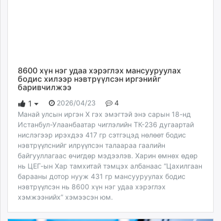
8600 хүн нэг удаа хэрэглэх мансууруулах
бодис хилээр нэвтрүүлсэн иргэнийг
баривчилжээ
2026/04/23
4
1
Манай улсын иргэн Х гэх эмэгтэй энэ сарын 18-нд
Истанбул-Улаанбаатар чиглэлийн ТК-236 дугаартай
нислэгээр ирэхдээ 417 гр сэтгэцэд нөлөөт бодис
нэвтрүүлснийг илрүүлсэн талаараа гаалийн
байгууллагаас өчигдөр мэдээлэв. Харин өмнөх өдөр
нь ЦЕГ-ын Хар тамхитай тэмцэх албанаас “Цахилгаан
барааны дотор нууж 431 гр мансууруулах бодис
нэвтрүүлсэн нь 8600 хүн нэг удаа хэрэглэх
хэмжээнийх” хэмээсэн юм.