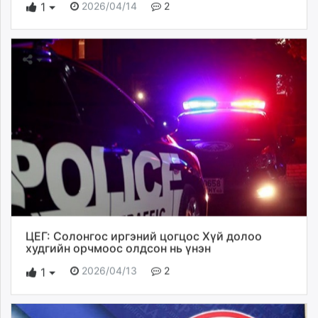
2026/04/14
2
1
ЦЕГ: Солонгос иргэний цогцос Хүй долоо
худгийн орчмоос олдсон нь үнэн
2026/04/13
2
1