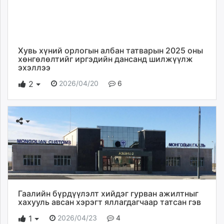
Хувь хүний орлогын албан татварын 2025 оны
хөнгөлөлтийг иргэдийн дансанд шилжүүлж
эхэллээ
2026/04/20
6
2
Гаалийн бүрдүүлэлт хийдэг гурван ажилтныг
хахууль авсан хэрэгт яллагдагчаар татсан гэв
2026/04/23
4
1