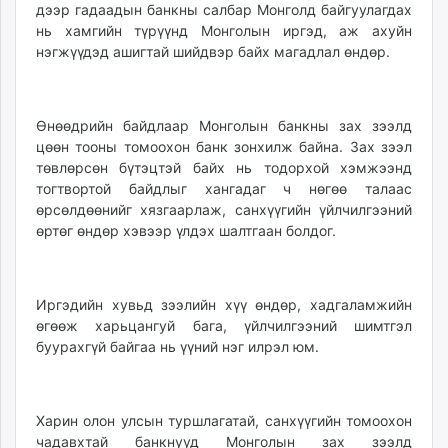
дээр гадаадын банкны салбар Монголд байгуулагдах
unuudur.mn
нь хамгийн түрүүнд Монголын иргэд, аж ахуйн
isee.mn
нэгжүүдэд ашигтай шийдвэр байх магадлал өндөр.
mglradio.com
fact.mn
itoim.mn
Өнөөдрийн байдлаар Монголын банкны зах зээлд
tumen.mn
цөөн тооны томоохон банк зонхилж байна. Зах зээл
төвлөрсөн бүтэцтэй байх нь тодорхой хэмжээнд
shuum.mn
тогтвортой байдлыг хангадаг ч нөгөө талаас
times.mn
өрсөлдөөнийг хязгаарлаж, санхүүгийн үйлчилгээний
tvmongolia.mn
өртөг өндөр хэвээр үлдэх шалтгаан болдог.
mass.mn
unegui.mn
assa.mn
Иргэдийн хувьд зээлийн хүү өндөр, хадгаламжийн
toim.mn
өгөөж харьцангуй бага, үйлчилгээний шимтгэл
tac.mn
буурахгүй байгаа нь үүний нэг илрэл юм.
paparazzi.mn
unread.today
Харин олон улсын туршлагатай, санхүүгийн томоохон
чадавхтай банкнууд Монголын зах зээлд