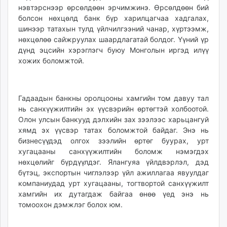
нэвтэрснээр өрсөлдөөн эрчимжинэ. Өрсөлдөөн бий
болсон нөхцөлд банк бүр харилцагчаа хадгалах,
шинээр татахын тулд үйлчилгээний чанар, хүртээмж,
нөхцөлөө сайжруулах шаардлагатай болдог. Үүний үр
дүнд эцсийн хэрэглэгч буюу Монголын иргэд илүү
хожих боломжтой.
Гадаадын банкны оролцооны хамгийн том давуу тал
нь санхүүжилтийн эх үүсвэрийн өртөгтэй холбоотой.
Олон улсын банкууд дэлхийн зах зээлээс харьцангуй
хямд эх үүсвэр татах боломжтой байдаг. Энэ нь
бизнесүүдэд олгох зээлийн өртөг буурах, урт
хугацааны санхүүжилтийн боломж нэмэгдэх
нөхцөлийг бүрдүүлдэг. Ялангуяа үйлдвэрлэл, дэд
бүтэц, экспортын чиглэлээр үйл ажиллагаа явуулдаг
компаниудад урт хугацааны, тогтвортой санхүүжилт
хамгийн их дутагдаж байгаа өнөө үед энэ нь
томоохон дэмжлэг болох юм.