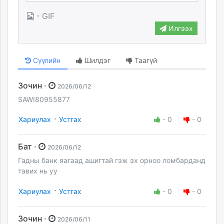
·
GIF
Илгээх
Сүүлийн
Шилдэг
Таагүй
Зочин ·
2026/06/12
SAWI80955877
·
Хариулах
Устгах
-
0
-
0
Бат ·
2026/06/12
Гадны банк яагаад ашигтай гэж эх орноо ломбарданд
тавих нь уу
·
Хариулах
Устгах
-
0
-
0
Зочин ·
2026/06/11