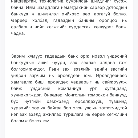
найдвартай, технологид суурилсан шийдлийг хүсэж
байна. Ийм шаардлага нэмэгдэхийн хэрээр дотоодын
банкууд ч шинэчлэл хийхээс өөр аргагүй болно.
Өөрөөр хэлбэл, гадаадын банкны оролцоо нь
салбарын нийт хөгжлийг хурдасгах хөшүүрэг болж
чадна.
Зарим хүмүүс гадаадын банк орж ирвэл үндэсний
банкуудын ашиг буурч, зах зээлээ алдана гэж
болгоомжилдог. Гэвч зах зээлийн эдийн засгийн
үндсэн зарчим нь өрсөлдөөн юм. Өрсөлдөөнөөс
хамгаалж биш, өрсөлдөх чадварыг нь сайжруулж
байж үндэсний компаниуд урт хугацаанд
хүчирхэгждэг. Өнөөдөр Монголын томоохон банкууд
бүс нутгийн хэмжээнд өрсөлдөхүйц түвшинд
хүрэхийг зорьж байгаа бол олон улсын тоглогчидтой
нэг зах зээлд ажиллах туршлага нь өөрөө хөгжлийн
боломж болох юм.