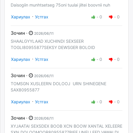
Daisogiin munhtsetseg 75oni tuulai jiltei boovnii nuh
·
Хариулах
Устгах
-
0
-
0
Зочин ·
2026/06/11
SHAALGYYLAAD XUCHINDI SEXSEER
TOGLI80955877SEKSY DEWSGER BOLOID
·
Хариулах
Устгах
-
0
-
0
Зочин ·
2026/06/11
TOMSGN XUSLEERN DOLOOJ URN SHINEGENE
SAX80955877
·
Хариулах
Устгах
-
0
-
0
Зочин ·
2026/06/11
XYJAATAI SEXSDEX BOOB XCN BOOW XANTAL XELEERE
SXN DOLOOMOOR80955877BIEE UNELLEED VAWALDI