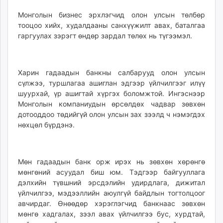
Монголын бизнес эрхлэгчид олон улсын төлбөр
тооцоо хийх, худалдааны санхүүжилт авах, баталгаа
гаргуулах зэрэгт өндөр зардал төлөх нь түгээмэл.
Харин гадаадын банкны салбарууд олон улсын
сүлжээ, туршлагаа ашиглан эдгээр үйлчилгээг илүү
шуурхай, үр ашигтай хүргэх боломжтой. Ингэснээр
Монголын компаниудын өрсөлдөх чадвар зөвхөн
дотооддоо төдийгүй олон улсын зах зээлд ч нэмэгдэх
нөхцөл бүрдэнэ.
Мөн гадаадын банк орж ирэх нь зөвхөн хөрөнгө
мөнгөний асуудал биш юм. Тэдгээр байгууллага
дэлхийн түвшний эрсдэлийн удирдлага, дижитал
үйлчилгээ, мэдээллийн аюулгүй байдлын тогтолцоог
авчирдаг. Өнөөдөр хэрэглэгчид банкнаас зөвхөн
мөнгө хадгалах, зээл авах үйлчилгээ бус, хурдтай,