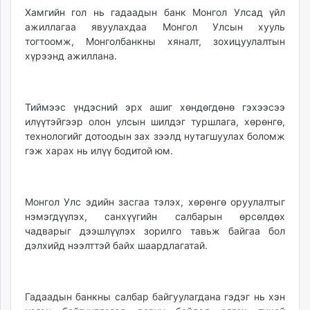
Хамгийн гол нь гадаадын банк Монгол Улсад үйл
ажиллагаа явуулахдаа Монгол Улсын хууль
тогтоомж, Монголбанкны хяналт, зохицуулалтын
хүрээнд ажиллана.
Тиймээс үндэсний эрх ашиг хөндөгдөнө гэхээсээ
илүүтэйгээр олон улсын шилдэг туршлага, хөрөнгө,
технологийг дотоодын зах зээлд нутагшуулах боломж
гэж харах нь илүү бодитой юм.
Монгол Улс эдийн засгаа тэлэх, хөрөнгө оруулалтыг
нэмэгдүүлэх, санхүүгийн салбарын өрсөлдөх
чадварыг дээшлүүлэх зорилго тавьж байгаа бол
дэлхийд нээлттэй байх шаардлагатай.
Гадаадын банкны салбар байгуулагдана гэдэг нь хэн