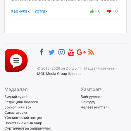
·
Хариулах
Устгах
-
0
-
0
© 2013-2026 он Dorgio.mn, Мэдээллийн хөтөч
MGL Media Group
бүтээсэн.
Мэдээлэл
Хамтрагч
Бидний тухай
Байгууллага
Редакцийн бодлого
Сайтууд
Зохиогчийн эрх
Чөлөөт нийтлэгч
Санал хүсэлт
Үйлчилгээний нөхцөл
Нээлттэй ажлын байр
Сурталчилгаа байршуулах