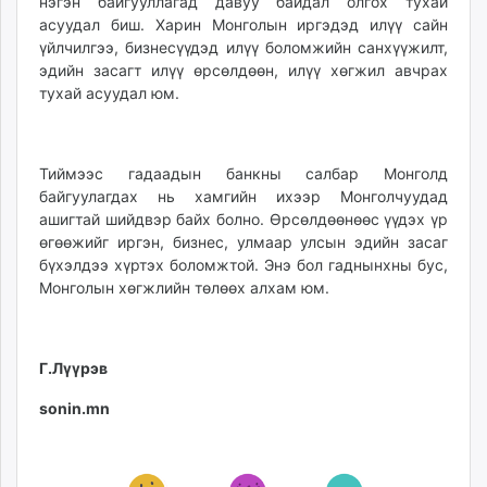
нэгэн байгууллагад давуу байдал олгох тухай
асуудал биш. Харин Монголын иргэдэд илүү сайн
үйлчилгээ, бизнесүүдэд илүү боломжийн санхүүжилт,
эдийн засагт илүү өрсөлдөөн, илүү хөгжил авчрах
тухай асуудал юм.
Тиймээс гадаадын банкны салбар Монголд
байгуулагдах нь хамгийн ихээр Монголчуудад
ашигтай шийдвэр байх болно. Өрсөлдөөнөөс үүдэх үр
өгөөжийг иргэн, бизнес, улмаар улсын эдийн засаг
бүхэлдээ хүртэх боломжтой. Энэ бол гаднынхны бус,
Монголын хөгжлийн төлөөх алхам юм.
Г.Лүүрэв
sonin.mn