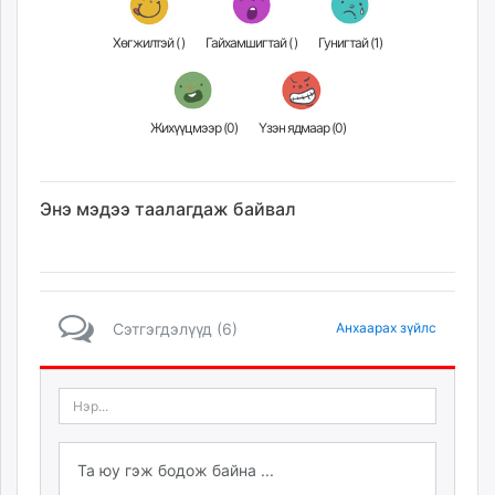
Хөгжилтэй (
)
Гайхамшигтай (
)
Гунигтай (
1
)
Жихүүцмээр (
0
)
Үзэн ядмаар (
0
)
Энэ мэдээ таалагдаж байвал
Сэтгэгдэлүүд (6)
Анхаарах зүйлс