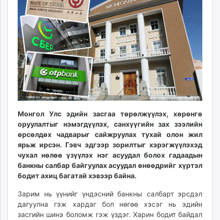
ikon.mn
mnb.mn
Livetv.mn
Eguur.mn
24tsag.mn
shuud.mn
eagle.mn
ergelt.mn
zarig.mn
Монгол Улс эдийн засгаа төрөлжүүлэх, хөрөнгө
today.mn
оруулалтыг нэмэгдүүлэх, санхүүгийн зах зээлийн
zuv.mn
өрсөлдөх чадварыг сайжруулах тухай олон жил
mminfo.mn
ярьж ирсэн. Гэвч эдгээр зорилтыг хэрэгжүүлэхэд
чухал нөлөө үзүүлэх нэг асуудал болох гадаадын
ugluu.mn
банкны салбар байгуулах асуудал өнөөдрийг хүртэл
urlag.mn
бодит ахиц багатай хэвээр байна.
unen.mn
asu.mn
Зарим нь үүнийг үндэсний банкны салбарт эрсдэл
дагуулна гэж хардаг бол нөгөө хэсэг нь эдийн
shudarga.mn
засгийн шинэ боломж гэж үздэг. Харин бодит байдал
shuurhai.mn