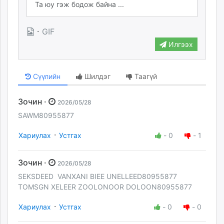
·
GIF
Илгээх
Сүүлийн
Шилдэг
Таагүй
Зочин ·
2026/05/28
SAWM80955877
·
Хариулах
Устгах
-
0
-
1
Зочин ·
2026/05/28
SEKSDEED VANXANI BIEE UNELLEED80955877
TOMSGN XELEER ZOOLONOOR DOLOON80955877
·
Хариулах
Устгах
-
0
-
0