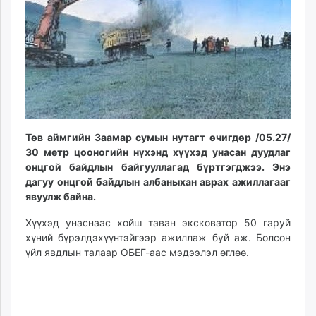
unuudur.mn
isee.mn
mglradio.com
fact.mn
itoim.mn
tumen.mn
shuum.mn
times.mn
Төв аймгийн Заамар сумын нутагт өчигдөр /05.27/
30 метр цооногийн нүхэнд хүүхэд унасан дуудлаг
tvmongolia.mn
онцгой байдлын байгууллагад бүртгэгджээ. Энэ
mass.mn
дагуу онцгой байдлын албаныхан аврах ажиллагааг
unegui.mn
явуулж байна.
assa.mn
Хүүхэд унаснаас хойш таван эксковатор 50 гаруй
toim.mn
хүний бүрэлдэхүүнтэйгээр ажиллаж буй аж. Болсон
tac.mn
үйл явдлын талаар ОБЕГ-аас мэдээлэл өглөө.
paparazzi.mn
unread.today