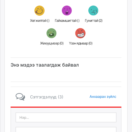
Хөгжилтэй (
)
Гайхамшигтай (
)
Гунигтай (
2
)
Жихүүцмээр (
0
)
Үзэн ядмаар (
0
)
Энэ мэдээ таалагдаж байвал
Сэтгэгдэлүүд (3)
Анхаарах зүйлс