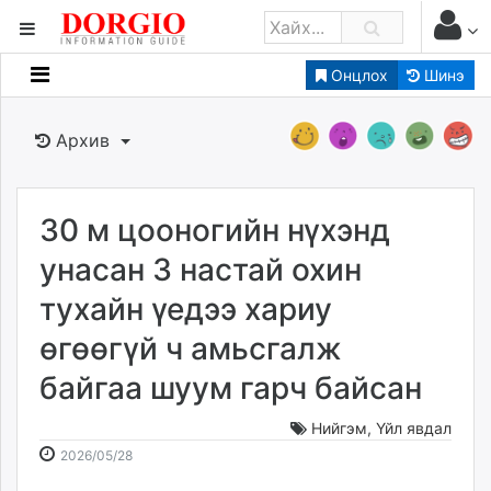
Онцлох
Шинэ
Мэдээллийн
Зар мэдээллийн
Архив
Банк санхүү
Бизнес ААН
Төрийн
30 м цооногийн нүхэнд
Нийслэлийн
унасан 3 настай охин
тухайн үедээ хариу
dorgio.mn
өгөөгүй ч амьсгалж
Gogo.mn
caak.mn
байгаа шуум гарч байсан
news.mn
zindaa.mn
Нийгэм
,
Үйл явдал
2026-
2026-
Baabar.mn
2026/05/28
05-
08-
tovch.mn