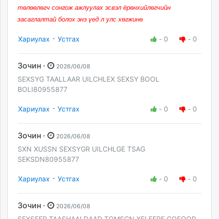
төлөөлөгч сонгож ажлуулах эсвэл ёрөнхийлөгчийн
засаглалтай болох энэ үед л улс хөгжинө
·
Хариулах
Устгах
-
0
-
0
Зочин ·
2026/06/08
SEXSYG TAALLAAR UILCHLEX SEXSY BOOL
BOLI80955877
·
Хариулах
Устгах
-
0
-
0
Зочин ·
2026/06/08
SXN XUSSN SEXSYGR UILCHLGE TSAG
SEKSDN80955877
·
Хариулах
Устгах
-
0
-
0
Зочин ·
2026/06/08
SEXSEER TAASHAALDAAD TOMSGN XELEERE GOEOOR