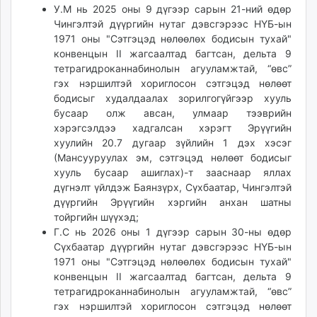
У.М нь 2025 оны 9 дүгээр сарын 21-ний өдөр
Чингэлтэй дүүргийн нутаг дэвсгэрээс НҮБ-ын
1971 оны "Сэтгэцэд нөлөөлөх бодисын тухай"
конвенцын II жагсаалтад багтсан, дельта 9
тетрагидроканнабинолын агууламжтай, “өвс”
гэх нэршилтэй хориглосон сэтгэцэд нөлөөт
бодисыг худалдаалах зорилгогүйгээр хууль
бусаар олж авсан, улмаар тээврийн
хэрэгсэлдээ хадгалсан хэрэгт Эрүүгийн
хуулийн 20.7 дугаар зүйлийн 1 дэх хэсэг
(Мансууруулах эм, сэтгэцэд нөлөөт бодисыг
хууль бусаар ашиглах)-т зааснаар яллах
дүгнэлт үйлдэж Баянзүрх, Сүхбаатар, Чингэлтэй
дүүргийн Эрүүгийн хэргийн анхан шатны
тойргийн шүүхэд;
Г.С нь 2026 оны 1 дүгээр сарын 30-ны өдөр
Сүхбаатар дүүргийн нутаг дэвсгэрээс НҮБ-ын
1971 оны "Сэтгэцэд нөлөөлөх бодисын тухай"
конвенцын II жагсаалтад багтсан, дельта 9
тетрагидроканнабинолын агууламжтай, “өвс”
гэх нэршилтэй хориглосон сэтгэцэд нөлөөт