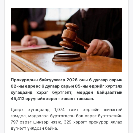
08
09
ikon.mn
17:25:52
16:26:51
mnb.mn
Livetv.mn
Eguur.mn
24tsag.mn
shuud.mn
eagle.mn
ergelt.mn
zarig.mn
today.mn
zuv.mn
Прокурорын байгууллага 2026 оны 6 дугаар сарын
02-ны өдрөөс 6 дугаар сарын 05-ны өдрийг хүртэлх
mminfo.mn
хугацаанд хэрэг бүртгэлт, мөрдөн байцаалтын
ugluu.mn
45,412 эрүүгийн хэрэгт хяналт тавьсан.
urlag.mn
unen.mn
Дээрх хугацаанд 1,074 гэмт хэргийн шинжтэй
гомдол, мэдээлэл бүртгэгдсэн бол хэрэг бүртгэлтийн
asu.mn
797 хэрэг шинээр нээж, 329 хэрэгт прокурор яллах
shudarga.mn
дүгнэлт үйлдсэн байна.
shuurhai.mn