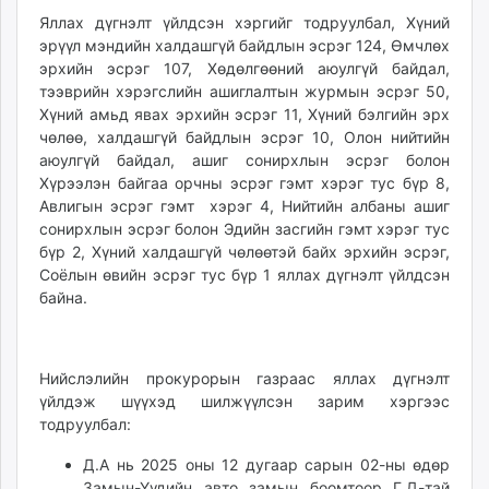
unuudur.mn
Яллах дүгнэлт үйлдсэн хэргийг тодруулбал, Хүний
эрүүл мэндийн халдашгүй байдлын эсрэг 124, Өмчлөх
isee.mn
эрхийн эсрэг 107, Хөдөлгөөний аюулгүй байдал,
mglradio.com
тээврийн хэрэгслийн ашиглалтын журмын эсрэг 50,
fact.mn
Хүний амьд явах эрхийн эсрэг 11, Хүний бэлгийн эрх
itoim.mn
чөлөө, халдашгүй байдлын эсрэг 10, Олон нийтийн
tumen.mn
аюулгүй байдал, ашиг сонирхлын эсрэг болон
shuum.mn
Хүрээлэн байгаа орчны эсрэг гэмт хэрэг тус бүр 8,
Авлигын эсрэг гэмт хэрэг 4, Нийтийн албаны ашиг
times.mn
сонирхлын эсрэг болон Эдийн засгийн гэмт хэрэг тус
tvmongolia.mn
бүр 2, Хүний халдашгүй чөлөөтэй байх эрхийн эсрэг,
mass.mn
Соёлын өвийн эсрэг тус бүр 1 яллах дүгнэлт үйлдсэн
unegui.mn
байна.
assa.mn
toim.mn
tac.mn
Нийслэлийн прокурорын газраас яллах дүгнэлт
paparazzi.mn
үйлдэж шүүхэд шилжүүлсэн зарим хэргээс
тодруулбал:
unread.today
Д.А нь 2025 оны 12 дугаар сарын 02-ны өдөр
Замын-Үүдийн авто замын боомтоор Г.Д-тай