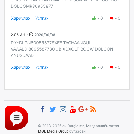
DOLOOMR80955877
·
Хариулах
Устгах
-
0
-
0
Зочин ·
2026/06/08
DYYDLGN80955877SXEE TACHAANGUI
VAWALDI80955877BOOB XOXOLT BOOW DOLOON
ANUSDAAD
·
Хариулах
Устгах
-
0
-
0
© 2013-2026 он Dorgio.mn, Мэдээллийн хөтөч
MGL Media Group
бүтээсэн.