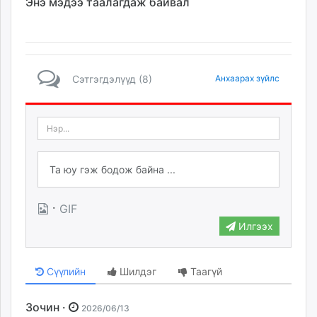
Энэ мэдээ таалагдаж байвал
Сэтгэгдэлүүд (8)
Анхаарах зүйлс
·
GIF
Илгээх
Сүүлийн
Шилдэг
Таагүй
Зочин ·
2026/06/13