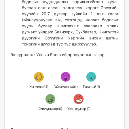
бодисыг худалдаалах зорилгогүйгээр хууль
бусаар олж авсан, хадгалсан хэрэгт Эрүүгийн
хуулийн 20.7 дугаар зүйлийн 1 дэх хэсэг
(Мансууруулах эм, сэтгэцэд нөлөөт бодисыг
хууль бусаар ашиглах)-т зааснаар яллах
дүгнэлт үйлдэж Баянзүрх, Сүхбаатар, Чингэлтэй
дүүргийн Эрүүгийн хэргийн анхан шатны
тойргийн шүүхэд тус тус шилжүүллээ.
Эх сурвалж: Улсын Ерөнхий прокурорын газар
Хөгжилтэй (
)
Гайхамшигтай (
)
Гунигтай (
1
)
Жихүүцмээр (
0
)
Үзэн ядмаар (
0
)