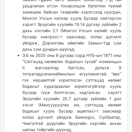
урьдчилан үгсэн тохиролцож бүлэглэн түүний
эзэмшиж байсан тээврийн хэрэгсэлд нуугдан,
Монгол Улсын хилээр хууль бусаар нэвтэрсэн
хэрэгт Эрүүгийн хуулийн 19.14 дүгээр зүйлийн 2
дахь хэсгийн 2.1 (Монгол Улсын хилийг хууль
бусаар нэвтрэх)-т зааснаар, яллах дүгнэлт
үйлдэж, Дорноговь аймгийн Замын-Үүд сум
дахь сум дундын шүүхэд;
Э.Б нь 2025 оны 8 дугаар сард НҮБ-ын 1971 оны
"Сэтгэцэд нөлөөлөх бодисын тухай" конвенцын
II жагсаалтад багтсан, дельта 9
тетрагидроканнабинолын агууламжтай, “өвс”
гэх нэршилтэй хориглосон сэтгэцэд нөлөөт
бодисыг худалдаалах зорилгогүйгээр хууль
бусаар түүж бэлтгэсэн, хадгалсан хэрэгт
Эрүүгийн хуулийн 20.7 дугаар зүйлийн 1 дэх
хэсэг (Мансууруулах эм, сэтгэцэд нөлөөт
бодисыг хууль бусаар ашиглах)-т зааснаар
яллах дүгнэлт үйлдэж Баянзүрх, Сүхбаатар,
Чингэлтэй дүүргийн Эрүүгийн хэргийн анхан
шатны тойргийн шүүхэд;