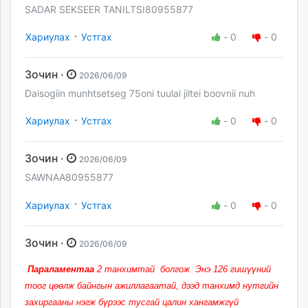
SADAR SEKSEER TANILTSI80955877
·
Хариулах
Устгах
-
0
-
0
Зочин ·
2026/06/09
Daisogiin munhtsetseg 75oni tuulai jiltei boovnii nuh
·
Хариулах
Устгах
-
0
-
0
Зочин ·
2026/06/09
SAWNAA80955877
·
Хариулах
Устгах
-
0
-
0
Зочин ·
2026/06/09
Параламентаа
2 танхимтай болгож Энэ 126 гишүүний
тоог цөөлж байнгын ажиллагаатай, дээд танхимд нутгийн
захиргааны нэгж бүрээс тусгай цалин хангамжгүй