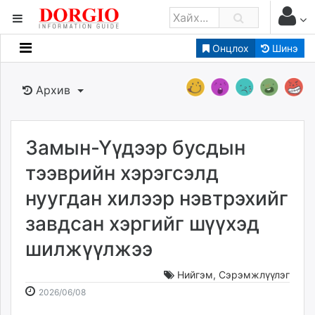
Онцлох
Шинэ
Мэдээллийн
Зар мэдээллийн
Архив
Банк санхүү
Бизнес ААН
Төрийн
Замын-Үүдээр бусдын
Нийслэлийн
тээврийн хэрэгсэлд
нуугдан хилээр нэвтрэхийг
dorgio.mn
завдсан хэргийг шүүхэд
Gogo.mn
caak.mn
шилжүүлжээ
news.mn
zindaa.mn
Нийгэм
,
Сэрэмжлүүлэг
2026-
2026-
Baabar.mn
2026/06/08
06-
08-
tovch.mn