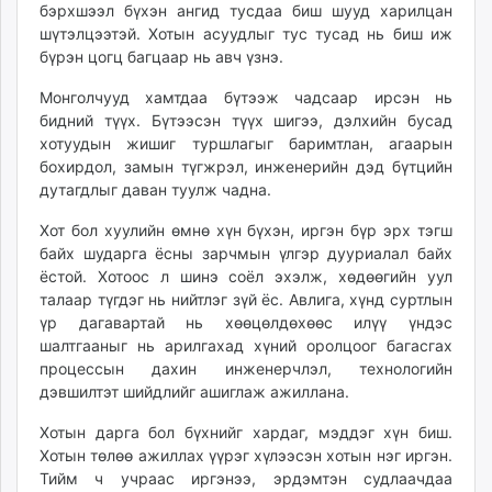
бэрхшээл бүхэн ангид тусдаа биш шууд харилцан
шүтэлцээтэй. Хотын асуудлыг тус тусад нь биш иж
бүрэн цогц багцаар нь авч үзнэ.
Монголчууд хамтдаа бүтээж чадсаар ирсэн нь
бидний түүх. Бүтээсэн түүх шигээ, дэлхийн бусад
хотуудын жишиг туршлагыг баримтлан, агаарын
бохирдол, замын түгжрэл, инженерийн дэд бүтцийн
дутагдлыг даван туулж чадна.
Хот бол хуулийн өмнө хүн бүхэн, иргэн бүр эрх тэгш
байх шударга ёсны зарчмын үлгэр дууриалал байх
ёстой. Хотоос л шинэ соёл эхэлж, хөдөөгийн уул
талаар түгдэг нь нийтлэг зүй ёс. Авлига, хүнд суртлын
үр дагавартай нь хөөцөлдөхөөс илүү үндэс
шалтгааныг нь арилгахад хүний оролцоог багасгах
процессын дахин инженерчлэл, технологийн
дэвшилтэт шийдлийг ашиглаж ажиллана.
Хотын дарга бол бүхнийг хардаг, мэддэг хүн биш.
Хотын төлөө ажиллах үүрэг хүлээсэн хотын нэг иргэн.
Тийм ч учраас иргэнээ, эрдэмтэн судлаачдаа