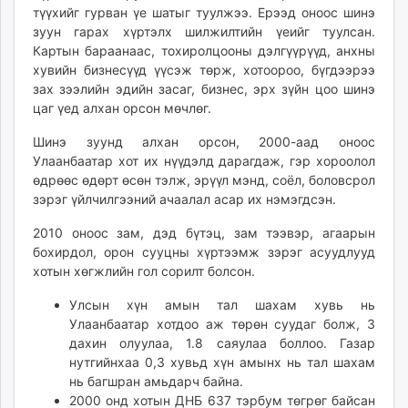
түүхийг гурван үе шатыг туулжээ. Ерээд оноос шинэ
зуун гарах хүртэлх шилжилтийн үеийг туулсан.
Картын бараанаас, тохиролцооны дэлгүүрүүд, анхны
хувийн бизнесүүд үүсэж төрж, хотоороо, бүгдээрээ
зах зээлийн эдийн засаг, бизнес, эрх зүйн цоо шинэ
цаг үед алхан орсон мөчлөг.
Шинэ зуунд алхан орсон, 2000-аад оноос
Улаанбаатар хот их нүүдэлд дарагдаж, гэр хороолол
өдрөөс өдөрт өсөн тэлж, эрүүл мэнд, соёл, боловсрол
зэрэг үйлчилгээний ачаалал асар их нэмэгдсэн.
2010 оноос зам, дэд бүтэц, зам тээвэр, агаарын
бохирдол, орон сууцны хүртээмж зэрэг асуудлууд
хотын хөгжлийн гол сорилт болсон.
Улсын хүн амын тал шахам хувь нь
Улаанбаатар хотдоо аж төрөн суудаг болж, 3
дахин олуулаа, 1.8 саяулаа боллоо. Газар
нутгийнхаа 0,3 хувьд хүн амынх нь тал шахам
нь багшран амьдарч байна.
2000 онд хотын ДНБ 637 тэрбум төгрөг байсан