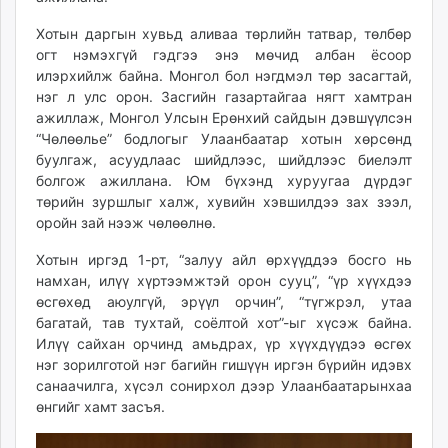
Хотын даргын хувьд аливаа төрлийн татвар, төлбөр
огт нэмэхгүй гэдгээ энэ мөчид албан ёсоор
илэрхийлж байна. Монгол бол нэгдмэл төр засагтай,
нэг л улс орон. Засгийн газартайгаа нягт хамтран
ажиллаж, Монгол Улсын Ерөнхий сайдын дэвшүүлсэн
“Чөлөөлье” бодлогыг Улаанбаатар хотын хөрсөнд
буулгаж, асуудлаас шийдлээс, шийдлээс биелэлт
болгож ажиллана. Юм бүхэнд хуруугаа дүрдэг
төрийн зуршлыг халж, хувийн хэвшилдээ зах зээл,
оройн зай нээж чөлөөлнө.
Хотын иргэд 1-рт, “залуу айл өрхүүддээ босго нь
намхан, илүү хүртээмжтэй орон сууц”, “үр хүүхдээ
өсгөхөд аюулгүй, эрүүл орчин”, “түгжрэл, утаа
багатай, тав тухтай, соёлтой хот”-ыг хүсэж байна.
Илүү сайхан орчинд амьдрах, үр хүүхдүүдээ өсгөх
нэг зорилготой нэг багийн гишүүн иргэн бүрийн идэвх
санаачилга, хүсэл сонирхол дээр Улаанбаатарынхаа
өнгийг хамт засъя.