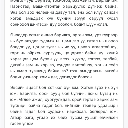
монголчууд Сөүлтэй, Токиотой, Бээжинтэй, Берлинтэй,
Паристай, Вашингтонтай харьцуулж дүгнэж байна.
Энэ бол эрх чөлөөний давуу тал, энэ бол илүү сайхан
хотод амьдрах хүн бүхний эрүүл саруул хүсэл
сонирхол шингэсэн дуу хоолой, бодит шүүмжлэл.
Өнөөдөр хотыг өндөр барилга, өргөн зам, урт гүүрээр
нь бус алхдаг гудамж нь цэмцгэр үү, гутал нь шороо
болдог уу, цэцэг зүлэг нь их үү, цэвэр агаартай юу,
гэрт нь ойрхон сургууль, цэцэрлэг байна уу, хүний
хэрэгцээ цөм бүрэн үү, эсэх, хүүхэд тоглох, талбай,
дугуйн зам нь хэр вэ, хүндээ ээлтэй юу, хотын соёл
нь ямар түвшинд байна вэ? гэж амьдралын энгийн
бодит үнэнээр хэмждэг, дүгнэдэг болсон.
Эцсийн эцэст бол хот бол хүн юм. Хотын зүрх нь хүн
юм. Барилга, орон сууц бол булчин, ясны бүтэц нь
юм. Өглөө ажил, сургуульдаа, орой гэртээ харих зам
түгжирч байна гэдэг бол, нийтийн тээвэр удааширч
байна гэдэг бол судасны нарийсал, бөглөрөл юм.
Агаар бага, угаар их байх тусам уушиг өвчилсөн
гэсэн үг юм.