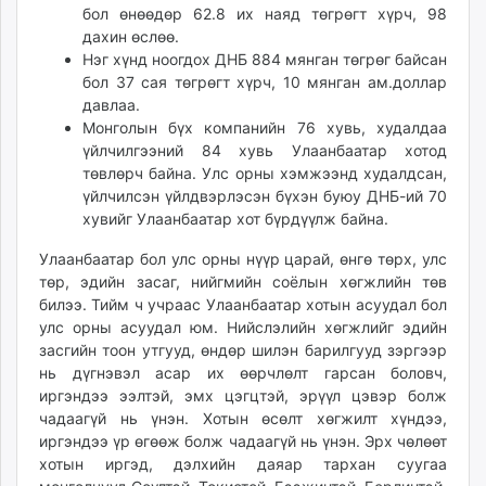
бол өнөөдөр 62.8 их наяд төгрөгт хүрч, 98
дахин өслөө.
Нэг хүнд ноогдох ДНБ 884 мянган төгрөг байсан
бол 37 сая төгрөгт хүрч, 10 мянган ам.доллар
давлаа.
Монголын бүх компанийн 76 хувь, худалдаа
үйлчилгээний 84 хувь Улаанбаатар хотод
төвлөрч байна. Улс орны хэмжээнд худалдсан,
үйлчилсэн үйлдвэрлэсэн бүхэн буюу ДНБ-ий 70
хувийг Улаанбаатар хот бүрдүүлж байна.
Улаанбаатар бол улс орны нүүр царай, өнгө төрх, улс
төр, эдийн засаг, нийгмийн соёлын хөгжлийн төв
билээ. Тийм ч учраас Улаанбаатар хотын асуудал бол
улс орны асуудал юм. Нийслэлийн хөгжлийг эдийн
засгийн тоон утгууд, өндөр шилэн барилгууд зэргээр
нь дүгнэвэл асар их өөрчлөлт гарсан боловч,
иргэндээ ээлтэй, эмх цэгцтэй, эрүүл цэвэр болж
чадаагүй нь үнэн. Хотын өсөлт хөгжилт хүндээ,
иргэндээ үр өгөөж болж чадаагүй нь үнэн. Эрх чөлөөт
хотын иргэд, дэлхийн даяар тархан суугаа