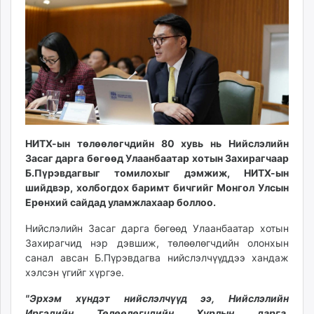
15:52:13
00:16:29
ikon.mn
mnb.mn
Livetv.mn
Eguur.mn
24tsag.mn
shuud.mn
eagle.mn
ergelt.mn
НИТХ-ын төлөөлөгчдийн 80 хувь нь Нийслэлийн
zarig.mn
Засаг дарга бөгөөд Улаанбаатар хотын Захирагчаар
today.mn
Б.Пүрэвдагвыг томилохыг дэмжиж, НИТХ-ын
zuv.mn
шийдвэр, холбогдох баримт бичгийг Монгол Улсын
Ерөнхий сайдад уламжлахаар боллоо.
mminfo.mn
ugluu.mn
Нийслэлийн Засаг дарга бөгөөд Улаанбаатар хотын
urlag.mn
Захирагчид нэр дэвшиж, төлөөлөгчдийн олонхын
unen.mn
санал авсан Б.Пүрэвдагва нийслэлчүүддээ хандаж
хэлсэн үгийг хүргэе.
asu.mn
shudarga.mn
"Эрхэм хүндэт нийслэлчүүд ээ, Нийслэлийн
shuurhai.mn
Иргэдийн Төлөөлөгчдийн Хурлын дарга,