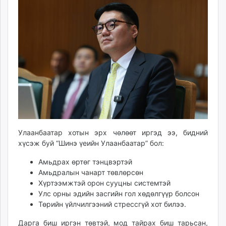
Улаанбаатар хотын эрх чөлөөт иргэд ээ, бидний
хүсэж буй “Шинэ үеийн Улаанбаатар” бол:
Амьдрах өртөг тэнцвэртэй
Амьдралын чанарт төвлөрсөн
Хүртээмжтэй орон сууцны системтэй
Улс орны эдийн засгийн гол хөдөлгүүр болсон
Төрийн үйлчилгээний стрессгүй хот билээ.
Дарга биш иргэн төвтэй, мод тайрах биш тарьсан,