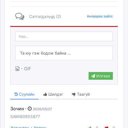
Сэтгэгдэлүүд (2)
Анхаарах зүйлс
·
GIF
Илгээх
Сүүлийн
Шилдэг
Таагүй
Зочин ·
2026/05/27
SAWI80955877
·
Хариулах
Устгах
-
0
-
0