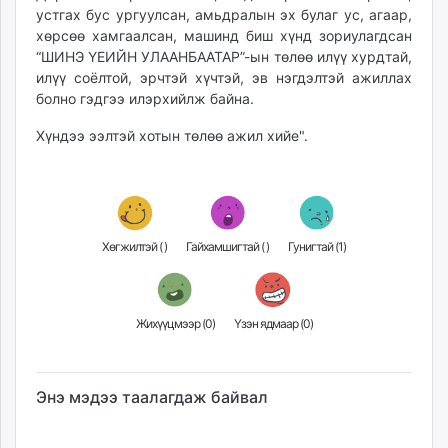
устгах бус ургуулсан, амьдралын эх булаг ус, агаар,
хөрсөө хамгаалсан, машинд биш хүнд зориулагдсан
“ШИНЭ ҮЕИЙН УЛААНБААТАР”-ын төлөө илүү хурдтай,
илүү соёлтой, эрчтэй хүчтэй, эв нэгдэлтэй ажиллах
болно гэдгээ илэрхийлж байна.
Хүндээ ээлтэй хотын төлөө ажил хийе".
Хөгжилтэй (
)
Гайхамшигтай (
)
Гунигтай (
1
)
Жихүүцмээр (
0
)
Үзэн ядмаар (
0
)
Энэ мэдээ таалагдаж байвал