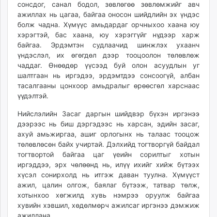
сонсдог, санал бодол, зөвлөгөө зөвлөмжийг авч
ажиллах нь цагаа, байгаа оносон шийдлийн эх үндэс
болж чадна. Хүмүүс амьдардаг орчныхоо хаана юу
хэрэгтэй, бас хаана, юу хэрэггүйг нүдээр харж
байгаа. Эрдэмтэн судлаачид шинжлэх ухаанч
үндэслэл, их өгөгдөл дээр тооцоолон төлөвлөж
чаддаг. Өнөөдөр үүсээд буй олон асуудлын уг
шалтгаан нь иргэдээ, эрдэмтдээ сонсоогүй, албан
тасалгааны цонхоор амьдралыг өрөөсгөл харснаас
үүдэлтэй.
Нийслэлийн Засаг даргын шийдвэр бүхэн иргэнээ
дээрээс нь биш дэргэдээс нь харсан, эдийн засаг,
ахуй амьжиргаа, ашиг орлогынх нь талаас тооцож
төлөвлөсөн байх учиртай. Дэлхийд тогтворгүй байдал
тогтвортой байгаа цаг үеийн сорилтыг хотын
иргэддээ, эрх чөлөөнд нь, илүү ихийг хийж бүтээх
хүсэл сонирхолд нь итгэж даван туулна. Хүмүүст
ажил, цалин олгож, баялаг бүтээж, татвар төлж,
хотынхоо хөгжилд хувь нэмрээ оруулж байгаа
хувийн хэвшил, хөдөлмөрч ажилсаг иргэнээ дэмжиж
ажиллана.