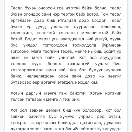
Төсөл бүхэн оноосон гоё нэртэй байж болно, төсөл
бүхэн олондоо сайн нэр төртэй байх ёстой. Том төсөл
эргэлзээн дээр биш итгэлцэл дээр босдог. Төсөл
бүхэн үр дүнд үндэслэн суурилсан төлөвлөлт,
хэрэгжилт, нээлттэй хяналтын механизмтай байх
ёстой. Бодит хэрэгцээ шаардлагад нийцээгүй, хууль
бус үйлдэл тогтоогдсон тохиолдолд бүрмөсөн
зогсооно. Мега төслийн төсөв, мөнгө нь биш бодит үр
ашиг нь мега байх учиртай. Хот бол асуудлаас
холдож нүүж болдог хязгааргүй уудам биш
хязгаарлагдмал орон зай. Хот бол бурууг нурааж
байж, чөлөөлөгдсөн орон зайн дээр нь зөвийг
бүтээхээс өөр аргагүй өгөгдөл, нөхцөл юм.
Хотын даргын мөнгө гэж байхгүй. Хотын иргэний
төлсөн татварын мөнгө л гэж бий.
Хот бол зөвхөн цемент биш хүн болохоор, хот бол
зөвхөн барилга бус хүмүүс учраас дэд бүтэц,
түгжрэл, агаар орчны бохирдол, цахилгаан, дулааны
дутагдал зэрэг нэгэн цогц биеийн ойлголт тул асуудал