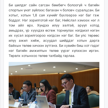
Би шилдэг сайн сагсан бөмбөгч болоогүй ч багийн
спортын үнэт зүйлээс багахан ч боловч суралцсан. Би
хотыг, хотын 1,8 сая хүнийг бүхлээрээ нэг баг гэж
боддог. Нэг зорилготой нэг баг, Нийслэл хэмээх нэг л
том айл өрх. Хүндээ илүү ээлтэй, эрүүл хотод
амьдрах, үр хүүхдээ өсгөж торниулах нэгдмэл нэгэн
их хүсэл зорилгоороо нэгдсэн нэг баг. Би улс төрөөс
илүү ажил хийж, асуудал шийддэг хотын дарга
байхын төлөө хичээн зүтгэнэ. Би хувийн биш хот гэдэг
нэг багийн амжилтын төлөө үүрэг хүлээсэн иргэн.
Төрөлх хотынхоо төлөө талбайд гарлаа.