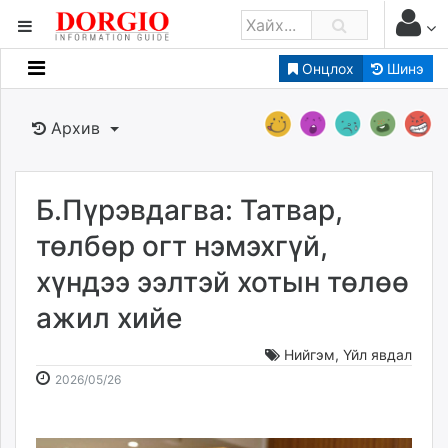
Онцлох
Шинэ
Мэдээллийн
Зар мэдээллийн
Архив
Банк санхүү
Бизнес ААН
Төрийн
Б.Пүрэвдагва: Татвар,
Нийслэлийн
төлбөр огт нэмэхгүй,
хүндээ ээлтэй хотын төлөө
dorgio.mn
ажил хийе
Gogo.mn
caak.mn
Нийгэм
,
Үйл явдал
news.mn
2026-
2026-
2026/05/26
zindaa.mn
05-
08-
Baabar.mn
26
08
tovch.mn