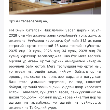
Эрхэм төлөөлөгчид өө,
НИТХ-ын баталсан Нийслэлийн Засаг даргын 2024-
2028 оны үйл ажиллагааны хөтөлбөрийг үргэлжлүүлж
ажиллана. Нийслэлд хэрэгжиж буй нийт 31.1 их наяд
төгрөгийн өртөг төсөвтэй 16 мега төслийн гүйцэтгэл
2025 онд 10 хувь, 2026 онд 34 хувь, 2028 онд 79
хувьд хүрэхээр төлөвлөгджээ. Энэ бүх мега төслийн
эцсийн үр өгөөж иргэн бүрийн амьдралын чанарын
өөрчлөлт байх ёстой. Мега төслүүдийн үнэ өртөг нь ,
үр өгөөж нь, эдийн засаг, нийгэм, байгаль орчны
эрсдэл, нөлөөлөл нь эргэлзээ хардлага дагуулсан
биш итгэл үнэмшил төрүүлсэн, ил тод, нээлттэй
байдал, иргэний зөвшилцлийн үндсэн дээр хэрэгжих
ёстой. Төлөвлөлт, гүйцэтгэл, төсөв, санхүүжилтийг нь
дахин тооцоолж, иргэний шууд хараа хяналтан дор үр
ашгаар нь эрэмбэлж, үр ашгийг нь сайжруулж
ажиллах нь Та бидний үүрэг.