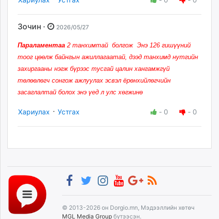
Зочин ·
2026/05/27
Параламентаа
2 танхимтай болгож Энэ 126 гишүүний
тоог цөөлж байнгын ажиллагаатай, дээд танхимд нутгийн
захиргааны нэгж бүрээс тусгай цалин хангамжгүй
төлөөлөгч сонгож ажлуулах эсвэл ёрөнхийлөгчийн
засаглалтай болох энэ үед л улс хөгжинө
·
Хариулах
Устгах
-
0
-
0
© 2013-2026 он Dorgio.mn, Мэдээллийн хөтөч
MGL Media Group
бүтээсэн.