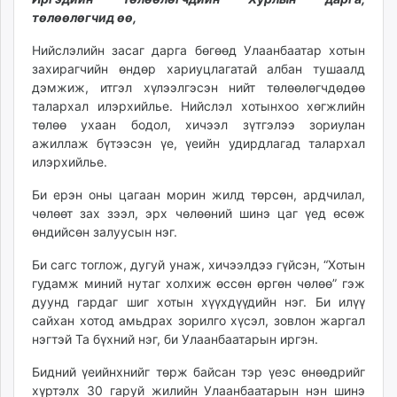
unuudur.mn
төлөөлөгчид өө,
isee.mn
Нийслэлийн засаг дарга бөгөөд Улаанбаатар хотын
mglradio.com
захирагчийн өндөр хариуцлагатай албан тушаалд
fact.mn
дэмжиж, итгэл хүлээлгэсэн нийт төлөөлөгчдөдөө
itoim.mn
талархал илэрхийлье. Нийслэл хотынхоо хөгжлийн
төлөө ухаан бодол, хичээл зүтгэлээ зориулан
tumen.mn
ажиллаж бүтээсэн үе, үеийн удирдлагад талархал
shuum.mn
илэрхийлье.
times.mn
tvmongolia.mn
Би ерэн оны цагаан морин жилд төрсөн, ардчилал,
чөлөөт зах зээл, эрх чөлөөний шинэ цаг үед өсөж
mass.mn
өндийсөн залуусын нэг.
unegui.mn
assa.mn
Би сагс тоглож, дугуй унаж, хичээлдээ гүйсэн, “Хотын
toim.mn
гудамж миний нутаг холхиж өссөн өргөн чөлөө” гэж
дуунд гардаг шиг хотын хүүхдүүдийн нэг. Би илүү
tac.mn
сайхан хотод амьдрах зорилго хүсэл, зовлон жаргал
paparazzi.mn
нэгтэй Та бүхний нэг, би Улаанбаатарын иргэн.
unread.today
Бидний үеийнхнийг төрж байсан тэр үеэс өнөөдрийг
хүртэлх 30 гаруй жилийн Улаанбаатарын нэн шинэ