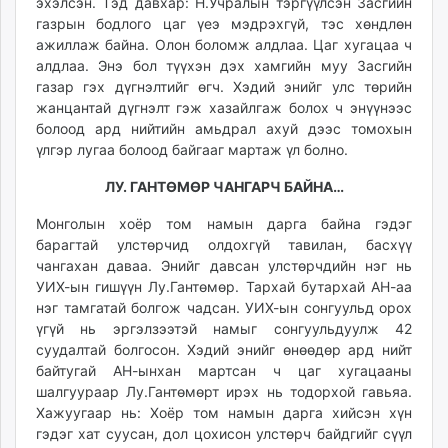
эхэлсэн. Тэд давхар: Н.Учралын тэргүүлсэн Засгийн
газрын бодлого цаг үеэ мэдрэхгүй, тэс хөндлөн
ажиллаж байна. Олон боломж алдлаа. Цаг хугацаа ч
алдлаа. Энэ бол түүхэн дэх хамгийн муу Засгийн
газар гэх дүгнэлтийг өгч. Хэдий энийг улс төрийн
жанцантай дүгнэлт гэж хазайлгаж болох ч энүүнээс
болоод ард нийтийн амьдрал ахуй дээс томохын
үлгэр лугаа болоод байгааг мартаж үл болно.
ЛУ. ГАНТӨМӨР ЧАНГАРЧ БАЙНА…
Монголын хоёр том намын дарга байна гэдэг
барагтай улстөрчид олдохгүй тавилан, басхүү
чангахан даваа. Энийг давсан улстөрчдийн нэг нь
УИХ-ын гишүүн Лу.Гантөмөр. Тархай бутархай АН-аа
нэг тамгатай болгож чадсан. УИХ-ын сонгуульд орох
үгүй нь эргэлзээтэй намыг сонгуульдуулж 42
суудалтай болгосон. Хэдий энийг өнөөдөр ард нийт
байтугай АН-ынхан мартсан ч цаг хугацааны
шалгуураар Лу.Гантөмөрт ирэх нь тодорхой гавьяа.
Хажуугаар нь: Хоёр том намын дарга хийсэн хүн
гэдэг хат суусан, дол цохисон улстөрч байдгийг сүүл