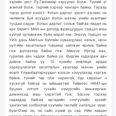
хэрийн үест Лу.Гантөмөр харуулах болж. Түүний үг
жинтэй болж, тэрний хэрээр чангарч байна. Тэрээр
түрүү долоо хоногт: Хотын даргыг үүрэгт ажлаас нь
чөлөөлж буй асуудал болон махны үнийн өсөлтөөс
тусдаа сэдэв. Хотын даргыг сольж байгаа явдал нь
эрх баригч МАН-ын дотоод фракцуудын тэмцэл маш
хүчтэй эрчимжиж буйн илрэл юм. Энэхүү тэмцэл нь
УИХ дахь МАН-ын бүлгийн хуваагдлаас хальж, орон
нутгийн засаглалын түвшинд шилжин өрнөж байна
гэж дүгнэхээр байна гэж. Мөнхүү: Иргэд мах,
гурилаа авч чадаж байна уу. Өндгөө худалдаж авч
дийлж байна уу. 10 хувийн инфляци ардаа
хариуцлагагүй засаглалын уршгаар махны үнийн
өсөлт Улаанбаатарчуудыг хоосон хонуулахад хүргэж
байна. Үүнийг төр олж харахгүй, бүр харахыг ч
хүсэхгүй байгаа нь аймшигтай. Тиймээс НӨАТ-ын
буцаан олголт тухайн хүмүүсийн амьжиргааг
дэмжихэд маш хэрэгтэй гэж. Басхүү тэрээр
гадаадад байгаа иргэдийн сонгуулийн эрхийг
хангахтай холбоотой хуулийн төслийг хэлэлцэх үеэр:
Бум-Очир оо, чи сайн хүний үр сад. Ийм заваан
юманд оролцож, Монголын дотоодын тролл арми бий