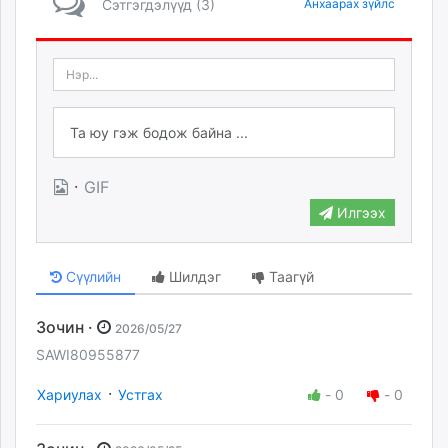
Сэтгэгдэлүүд (3)
Анхаарах зүйлс
·
GIF
Илгээх
Сүүлийн
Шилдэг
Таагүй
Зочин ·
2026/05/27
SAWI80955877
·
Хариулах
Устгах
-
0
-
0