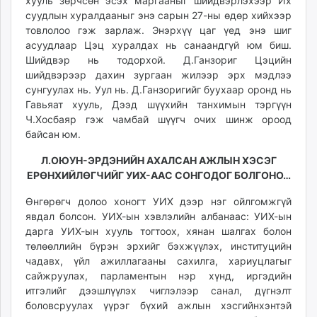
хууль зөрчсөн эсэх маргааныг шийдвэрлэхээр Их
суудлын хуралдааныг энэ сарын 27-ны өдөр хийхээр
товлолоо гэж зарлаж. Энэрхүү цаг үед энэ шиг
асуудлаар Цэц хуралдах нь санаандгүй юм биш.
Шийдвэр нь тодорхой. Д.Ганзориг Цэцийн
шийдвэрээр дахин зургаан жилээр эрх мэдлээ
сунгуулах нь. Уул нь. Д.Ганзоригийг буухаар оронд нь
Гавьяат хууль, Дээд шүүхийн танхимын тэргүүн
Ч.Хосбаяр гэж чамбай шүүгч очих шинж ороод
байсан юм.
Л.ОЮУН-ЭРДЭНИЙН АХАЛСАН АЖЛЫН ХЭСЭГ
ЕРӨНХИЙЛӨГЧИЙГ УИХ-ААС СОНГОДОГ БОЛГОНО…
Өнгөрөгч долоо хоногт УИХ дээр нэг ойлгомжгүй
явдал болсон. УИХ-ын хэвлэлийн албанаас: УИХ-ын
дарга УИХ-ын хууль тогтоох, хянан шалгах болон
төлөөллийн бүрэн эрхийг бэхжүүлэх, институцийн
чадавх, үйл ажиллагааны сахилга, хариуцлагыг
сайжруулах, парламентын нэр хүнд, иргэдийн
итгэлийг дээшлүүлэх чиглэлээр санал, дүгнэлт
боловсруулах үүрэг бүхий ажлын хэсгийнхэнтэй