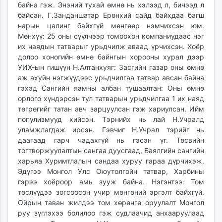
байна гэж. Энэний тухай өмнө нь хэлээд л, бичээд л
unuudur.mn
байсан. Г.Занданшатар Ерөнхий сайд байхдаа багш
isee.mn
нарын цалинг байхгүй мөнгөөр нэмчихсэн юм.
mglradio.com
Мөнхүү: 25 оны сүүлчээр томоохон компаниудаас нэг
fact.mn
их наядын татварыг урьдчилж аваад үрчихсэн. Хоёр
долоо хоногийн өмнө байнгын хорооны хурал дээр
itoim.mn
УИХ-ын гишүүн Н.Алтанхуяг: Засгийн газар оны өмнө
tumen.mn
аж ахуйн нэгжүүдээс урьдчилгаа татвар авсан байна
shuum.mn
гэхэд Сангийн яамны албан тушаалтан: Оны өмнө
times.mn
орлого хүндэрсэн тул татварын урьдчилгаа 1 их наяд
tvmongolia.mn
төгрөгийг татан авч зарцуулсан гэж хариулсан. Ийм
популизмууд хийсэн. Тэрнийх нь лай Н.Учралд
mass.mn
уламжлагдаж ирсэн. Гэвчиг Н.Учрал тэрийг нь
unegui.mn
даагаад гарч чадахгүй нь гэсэн үг. Төсвийн
assa.mn
тогтворжуулалтын сангаа дуусгаад, Баялгийн сангийн
toim.mn
харьяа Хуримтлалын сандаа хуруу гараа дүрчихэж.
tac.mn
Эдүгээ Монгол Улс Оюутолгойн татвар, Харбины
гэрээ хоёроор амь зууж байна. Нэгэнтээ: Том
paparazzi.mn
төслүүдээ зогсоосон учир мөнгөний эргэлт байхгүй.
unread.today
Ойрын таван жилдээ том хөрөнгө оруулалт Монгол
руу зүглэхээ болилоо гэж судлаачид анхааруулаад