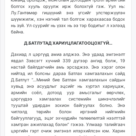
болгох хууль оруулж ирж болохгүй гэж. Уул нь:
Лу.Гантөмөр гишүүний энэ үгсийг улстөржүүлэн
шүүмжилж, хэн нэгний тал болгож харахаасаа бодох
нь зүй. Ул суурийг нь үзэх нь ээ тэр бодитыг л хэлээд
байна.
Д.БАТЛУТАД ХАРИУЦЛАГАТООЦОХГҮЙ…
Дахиад л цэргүүд амиа алджээ. Энэ удаад эмгэнэлт
явдал Зэвсэгт хүчний 339 дүгээр ангид болж, 19
настай байлдагчийн амь эрсэджээ. Энэ хэрэг олон
нийтэд ил болсны дараа Батлах хамгаалахын сайд
Д.Батлут “…Миний бие Батлан хамгаалахын сайдын
хувьд энэ асуудлыг эцсийг нь хүртэл хариуцаж,
армийн соёл, дотоод уур амьсгалыг өөрчлөх,
цэргүүдээ хамгаалах системийн шинэчлэлийг
тууштай удирдан зохион байгуулах болно. Энэ
чиглэлд төрийн болон иргэний нийгмийн
байгууллагууд, эцэг эхчүүдийн төлөөлөлтэй нээлттэй
хамтран ажиллахад бэлэн” гэжээ. Улмаар талийгаач
цэргийн гэрт очиж эмгэнэл илэрхийлсэн юм. Харин