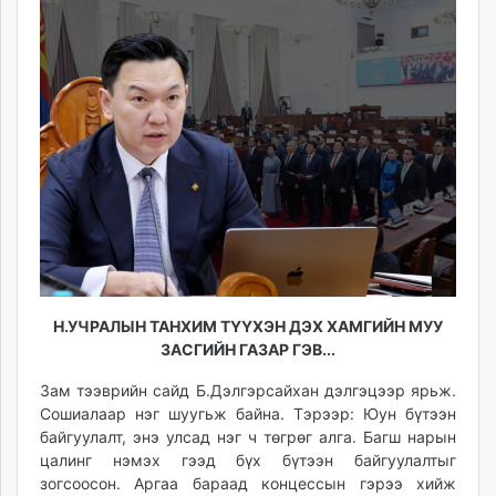
10:02:31
14:20:55
ikon.mn
mnb.mn
Livetv.mn
Eguur.mn
24tsag.mn
shuud.mn
eagle.mn
ergelt.mn
zarig.mn
today.mn
zuv.mn
mminfo.mn
Н.УЧРАЛЫН ТАНХИМ ТҮҮХЭН ДЭХ ХАМГИЙН МУУ
ЗАСГИЙН ГАЗАР ГЭВ...
ugluu.mn
urlag.mn
Зам тээврийн сайд Б.Дэлгэрсайхан дэлгэцээр ярьж.
unen.mn
Сошиалаар нэг шуугьж байна. Тэрээр: Юун бүтээн
asu.mn
байгуулалт, энэ улсад нэг ч төгрөг алга. Багш нарын
цалинг нэмэх гээд бүх бүтээн байгуулалтыг
shudarga.mn
зогсоосон. Аргаа бараад концессын гэрээ хийж
shuurhai.mn