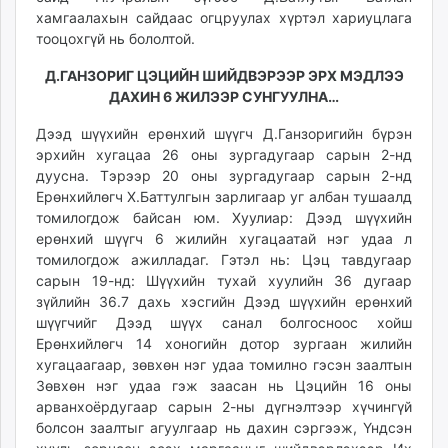
хамгаалахын сайдаас огцруулах хүртэл хариуцлага
тооцохгүй нь бололтой.
Д.ГАНЗОРИГ ЦЭЦИЙН ШИЙДВЭРЭЭР ЭРХ МЭДЛЭЭ
ДАХИН 6 ЖИЛЭЭР СУНГУУЛНА…
Дээд шүүхийн ерөнхий шүүгч Д.Ганзоригийн бүрэн
эрхийн хугацаа 26 оны зургадугаар сарын 2-нд
дуусна. Тэрээр 20 оны зургадугаар сарын 2-нд
Ерөнхийлөгч Х.Баттулгын зарлигаар уг албан тушаалд
томилогдож байсан юм. Хуулиар: Дээд шүүхийн
ерөнхий шүүгч 6 жилийн хугацаатай нэг удаа л
томилогдож ажилладаг. Гэтэл нь: Цэц тавдугаар
сарын 19-нд: Шүүхийн тухай хуулийн 36 дугаар
зүйлийн 36.7 дахь хэсгийн Дээд шүүхийн ерөнхий
шүүгчийг Дээд шүүх санал болгосноос хойш
Ерөнхийлөгч 14 хоногийн дотор зургаан жилийн
хугацаагаар, зөвхөн нэг удаа томилно гэсэн заалтын
Зөвхөн нэг удаа гэж заасан нь Цэцийн 16 оны
арванхоёрдугаар сарын 2-ны дүгнэлтээр хүчингүй
болсон заалтыг агуулгаар нь дахин сэргээж, Үндсэн