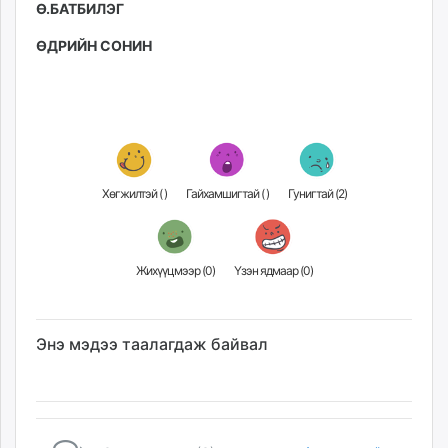
Ө.БАТБИЛЭГ
ӨДРИЙН СОНИН
Хөгжилтэй (
)
Гайхамшигтай (
)
Гунигтай (
2
)
Жихүүцмээр (
0
)
Үзэн ядмаар (
0
)
Энэ мэдээ таалагдаж байвал