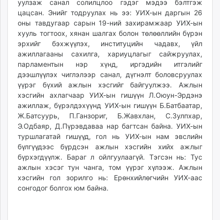
уулзаж санал солилцлоо гэдэг мэдээ бэлтгэж
цацсан. Энийг тодруулах нь ээ: УИХ-ын даргын 26
оны тавдугаар сарын 19-ний захирамжаар УИХ-ын
хууль тогтоох, хянан шалгах болон төлөөллийн бүрэн
эрхийг бэхжүүлэх, институцийн чадавх, үйл
ажиллагааны сахилга, хариуцлагыг сайжруулах,
парламентын нэр хүнд, иргэдийн итгэлийг
дээшлүүлэх чиглэлээр санал, дүгнэлт боловсруулах
үүрэг бүхий ажлын хэсгийг байгуулжээ. Ажлын
хэсгийн ахлагчаар УИХ-ын гишүүн Л.Оюун-Эрдэнэ
ажиллаж, бүрэлдэхүүнд УИХ-ын гишүүн Б.Батбаатар,
Ж.Батсуурь, П.Ганзориг, Б.Жавхлан, С.Зулпхар,
Э.Одбаяр, Д.Пүрэвдаваа нар багтсан байна. УИХ-ын
туршлагатай гишүүд, гол нь УИХ-ын нам эвслийн
бүлгүүдээс бүрдсэн ажлын хэсгийн хийх ажлыг
бүрхэгдүүлж. Бараг л ойлгуулаагүй. Тэгсэн нь: Тус
ажлын хэсэг тун чанга, том үүрэг хүлээж. Ажлын
хэсгийн гол зорилго нь: Ерөнхийлөгчийн УИХ-аас
сонгодог болгох юм байна.