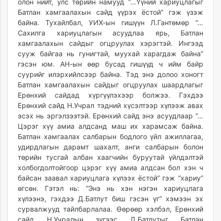
олон нийт, улс төрийн намууд “…Үүний хариуцлагыг
Батлан хамгаалахын сайд үүрэх ёстой” гэж үзэж
байна. Тухайлбал, УИХ-ын гишүүн Л.Гантөмөр “…
Сахилга хариуцлагын асуудлаа ярь, Батлан
хамгаалахын сайдыг огцруулах хэрэгтэй. Ингээд
сууж байгаа нь гунигтай, муухай харагдаж байна”
гэсэн юм. АН-ын өөр бусад гишүүд ч ийм байр
суурийг илэрхийлсээр байна. Тэд энэ долоо хоногт
Батлан хамгаалахын сайдыг огцруулах шаардлагыг
Ерөнхий сайдад хүргүүлэхээр болжээ. Гэхдээ
Ерөнхий сайд Н.Учрал тэдний хүсэлтээр хүлээж авах
эсэх нь эргэлзээтэй. Ерөнхий сайд энэ асуудлаар “…
Цэрэг хүү амиа алдсанд маш их харамсаж байна.
Батлан хамгаалах салбарын бодлого үйл ажиллагаа,
удирдлагын дарамт шахалт, анги салбарын болон
төрийн тусгай албан хаагчийн буруутай үйлдэлтэй
холбогдолтойгоор цэрэг хүү амиа алдсан бол хэн ч
байсан заавал хариуцлага хүлээх ёстой” гэж “хариу”
өгсөн. Гэтэл нь: “Энэ нь хэн нэгэн хариуцлага
хүлээнэ, гэхдээ Д.Батлут биш гэсэн үг” хэмээн эх
сурвалжууд тайлбарлалаа. Өөрөөр хэлбэл, Ерөнхий
сайд Н.Учралын зүгээс Д.Батлутыг Батлан