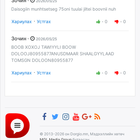
Зочин ·
2026/05/25
Daisogiin munhtsetseg 75oni tuulai jiltei boovnii nuh
·
Хариулах
Устгах
-
0
-
0
Зочин ·
2026/05/25
BOOB XOXOJ TAWIYYLI BOOW
DOLOOJ80955877ANUSDMAAR SHAALGYYLAAD
TOMSGN DOLOON80955877
·
Хариулах
Устгах
-
0
-
0
© 2013-2026 он Dorgio.mn, Мэдээллийн хөтөч
MGL Media Group
бүтээсэн.