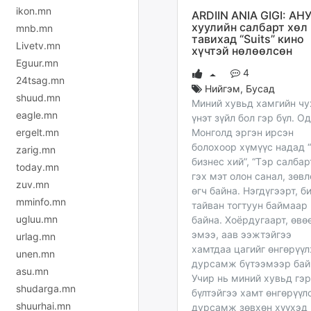
ikon.mn
ARDIIN ANIA GIGI: АН
хуулийн салбарт хөл
mnb.mn
тавихад “Suits” кино
Livetv.mn
хүчтэй нөлөөлсөн
Eguur.mn
4
24tsag.mn
Нийгэм
,
Бусад
shuud.mn
Миний хувьд хамгийн чу
eagle.mn
үнэт зүйл бол гэр бүл. О
ergelt.mn
Монголд эргэн ирсэн
болохоор хүмүүс надад 
zarig.mn
бизнес хий”, “Тэр салбар
today.mn
гэх мэт олон санал, зөвл
zuv.mn
өгч байна. Нэгдүгээрт, б
mminfo.mn
тайван тогтуун баймаар
ugluu.mn
байна. Хоёрдугаарт, өвө
эмээ, аав ээжтэйгээ
urlag.mn
хамтдаа цагийг өнгөрүү
unen.mn
дурсамж бүтээмээр бай
asu.mn
Учир нь миний хувьд гэр
shudarga.mn
бүлтэйгээ хамт өнгөрүүл
shuurhai.mn
дурсамж зөвхөн хүүхэд