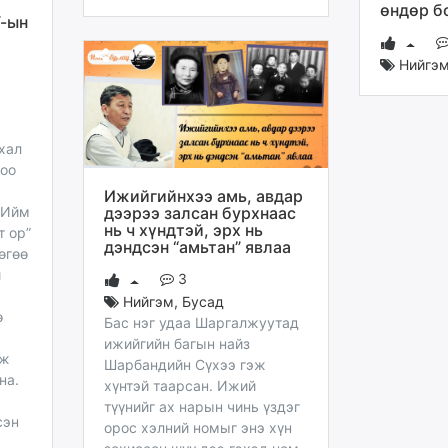
өндөр б
У-ын
Нийгэ
хал
доо
Ижийгийнхээ амь, авдар
дээрээ залсан бурхнаас
“Ийм
нь ч хүндтэй, эрх нь
т ор”
дэндсэн “амьтан” явлаа
өгөө
и
3
Нийгэм
,
Бусад
ө
Бас нэг удаа Шаргалжуутад
ижийгийн багын найз
лж
Шарбандийн Сүхээ гэж
на.
хүнтэй таарсан. Ижий
түүнийг ах нарын чинь үздэг
сэн
орос хэлний номыг энэ хүн