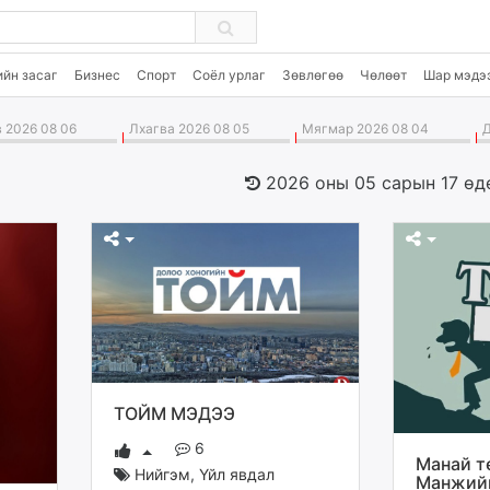
EU
ийн засаг
Бизнес
Спорт
Соёл урлаг
Зөвлөгөө
Чөлөөт
Шар мэдэ
 2026 08 06
Лхагва 2026 08 05
Мягмар 2026 08 04
Д
2026 оны 05 сарын 17 өд
ТОЙМ МЭДЭЭ
6
Манай т
Нийгэм
,
Үйл явдал
Манжийн