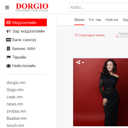
Эхлэл
Улс төр
Нийгэм
Эд
Мэдээллийн
Зар мэдээллийн
Пүрэв
15 секундын өмнө
Банк санхүү
Бизнес ААН
Төрийн
Нийслэлийн
dorgio.mn
Gogo.mn
caak.mn
news.mn
zindaa.mn
Baabar.mn
tovch.mn