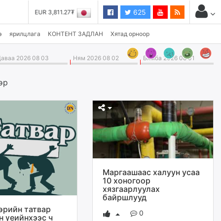
625
R 3,811.27₮
JPY 27.19₮
э
ярилцлага
КОНТЕНТ ЗАДЛАН
Хятад орноор
аваа 2026 08 03
Ням 2026 08 02
Бямба 2026 08 01
өр
Маргаашаас халуун усаа
10 хоногоор
хязгаарлуулах
байршлууд
өрийн татвар
0
 үеийнхээс ч