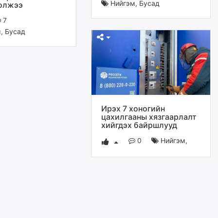
Нийгэм
,
Бусад
олжээ
7
м
,
Бусад
Ирэх 7 хоногийн
цахилгааны хязгаарлалт
хийгдэх байршлууд
0
Нийгэм
,