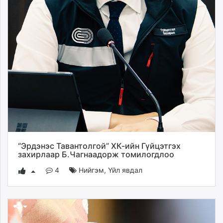
“Эрдэнэс Тавантолгой” ХК-ийн Гүйцэтгэх
захирлаар Б.Чагнаадорж томилогдлоо
4
Нийгэм
,
Үйл явдал