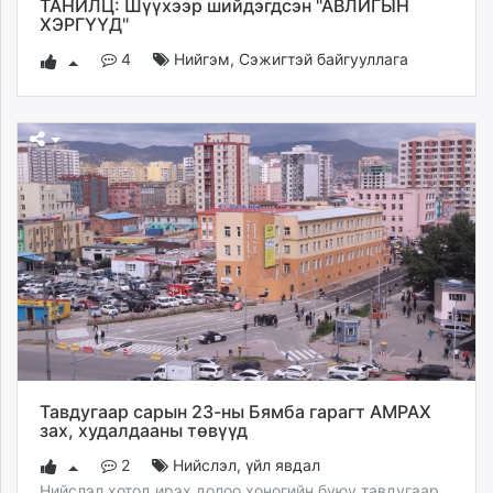
ТАНИЛЦ: Шүүхээр шийдэгдсэн "АВЛИГЫН
ХЭРГҮҮД"
4
Нийгэм
,
Сэжигтэй байгууллага
Тавдугаар сарын 23-ны Бямба гарагт АМРАХ
зах, худалдааны төвүүд
2
Нийслэл
,
үйл явдал
Нийслэл хотод ирэх долоо хоногийн буюу тавдугаар