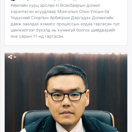
Аймгийн хурц арслан Н.Өсөхбаярын допинг
хэрэглэсэн асуудлаар Монголын Олон Улсын ба
Үндэсний Спортын Арбитрын Дэргэдэх Допингийн
давж заалдах комисс процессын алдаа гаргасан тул
шинжилгээг бүхэлд нь хүчингүй болгох шийдвэрийг
энэ сарын 11-нд гаргасан.