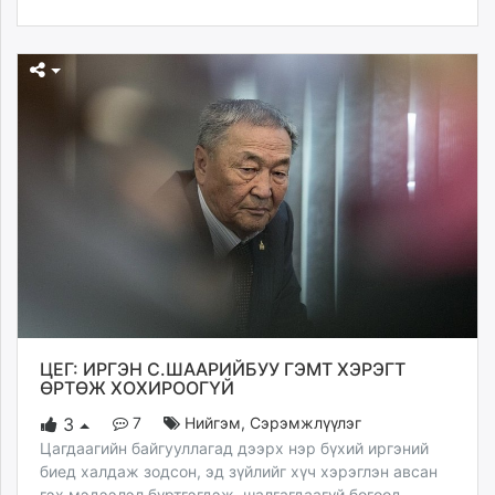
unuudur.mn
isee.mn
mglradio.com
fact.mn
itoim.mn
tumen.mn
shuum.mn
times.mn
tvmongolia.mn
mass.mn
unegui.mn
assa.mn
toim.mn
ЦЕГ: ИРГЭН С.ШААРИЙБУУ ГЭМТ ХЭРЭГТ
tac.mn
ӨРТӨЖ ХОХИРООГҮЙ
paparazzi.mn
7
Нийгэм
,
Сэрэмжлүүлэг
3
unread.today
Цагдаагийн байгууллагад дээрх нэр бүхий иргэний
биед халдаж зодсон, эд зүйлийг хүч хэрэглэн авсан
гэх мэдээлэл бүртгэгдэж, шалгагдаагүй бөгөөд