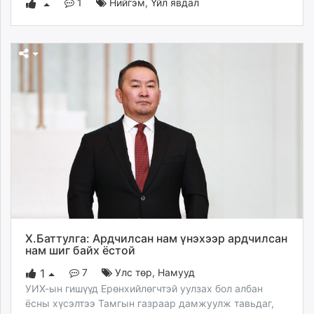
1
Нийгэм
,
Үйл явдал
Х.Баттулга: Ардчилсан нам үнэхээр ардчилсан
нам шиг байх ёстой
7
Улс төр
,
Намууд
1
УИХ-ын гишүүд Ерөнхийлөгчтэй уулзах бол албан
ёсны хүсэлтээ Тамгын газраар дамжуулж тавьдаг,