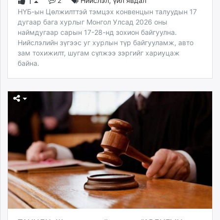
2
Нийслэл
,
үйл явдал
1
НҮБ-ын Цөлжилттэй тэмцэх конвенцын талуудын 17
дугаар бага хурлыг Монгол Улсад 2026 оны
наймдугаар сарын 17-28-нд зохион байгуулна.
Нийслэлийн зүгээс уг хурлын түр байгууламж, авто
зам тохижилт, шугам сүлжээ зэргийг хариуцаж
байна.