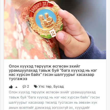
Олон хүүхэд төрүүлж өсгөсөн эхийг
урамшуулахад тавьж буй “бага хүүхэд нь нэг
нас хүрсэн байх” гэсэн шалгуурыг хасахаар
тусгажээ
2
Улс төр
,
Бусад
Олон хүүхэд төрүүлж өсгөсөн эхийг урамшуулахад
тавьж буй “бага хүүхэд нь нэг нас хүрсэн байх” гэсэн
шалгуурыг хасахаар төсөлд тусгасан нь зөвхөн хүн
амын өсөлтийг дэмжээд зогсохгүй эх, хүүхдийг