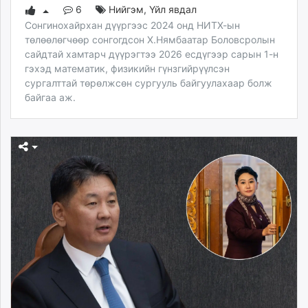
6
Нийгэм
,
Үйл явдал
Сонгинохайрхан дүүргээс 2024 онд НИТХ-ын
төлөөлөгчөөр сонгогдсон Х.Нямбаатар Боловсролын
сайдтай хамтарч дүүрэгтээ 2026 есдүгээр сарын 1-н
гэхэд математик, физикийн гүнзгийрүүлсэн
сургалттай төрөлжсөн сургууль байгуулахаар болж
байгаа аж.