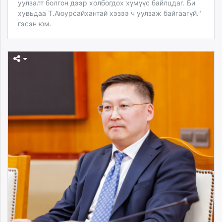
уулзалт болгон дээр холбогдох хүмүүс байлцдаг. Би
хувьдаа Т.Аюурсайхантай хэзээ ч уулзаж байгаагүй."
гэсэн юм.