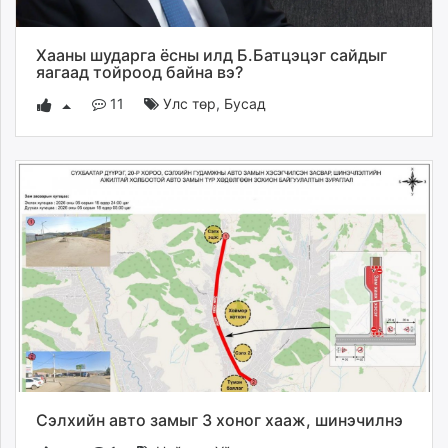
Хааны шударга ёсны илд Б.Батцэцэг сайдыг
яагаад тойроод байна вэ?
11
Улс төр
,
Бусад
Сэлхийн авто замыг 3 хоног хааж, шинэчилнэ