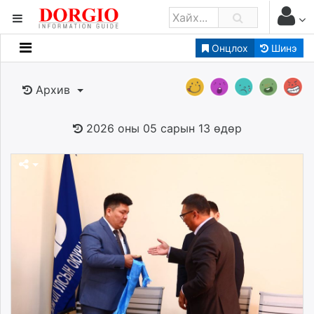
Онцлох
Шинэ
Мэдээллийн
Зар мэдээллийн
Архив
Банк санхүү
Бизнес ААН
2026 оны 05 сарын 13 өдөр
Төрийн
Нийслэлийн
dorgio.mn
Gogo.mn
caak.mn
news.mn
zindaa.mn
Baabar.mn
tovch.mn