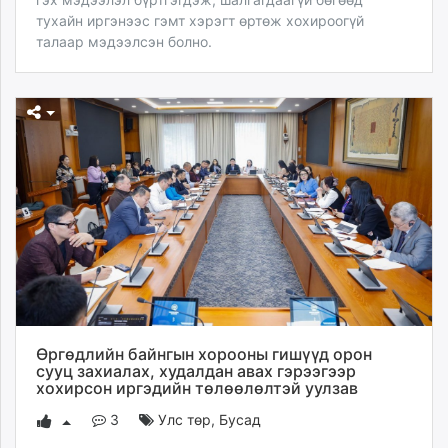
тухайн иргэнээс гэмт хэрэгт өртөж хохироогүй
талаар мэдээлсэн болно.
Өргөдлийн байнгын хорооны гишүүд орон
сууц захиалах, худалдан авах гэрээгээр
хохирсон иргэдийн төлөөлөлтэй уулзав
3
Улс төр
,
Бусад