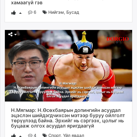
хамаагүй гэв
6
Нийгэм
,
Бусад
Н.Мягмар: Н.Өсөхбаярын допингийн асуудал
эцэслэн шийдэгдчихсэн мэтээр буруу ойлголт
төрүүлээд байна. Эрхийг нь сэргээх, цолыг нь
буцааж олгох асуудал яригдаагүй
4
Спорт
,
Үйл явдал