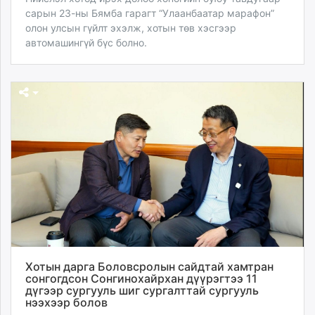
сарын 23-ны Бямба гарагт “Улаанбаатар марафон”
олон улсын гүйлт эхэлж, хотын төв хэсгээр
автомашингүй бүс болно.
Хотын дарга Боловсролын сайдтай хамтран
сонгогдсон Сонгинохайрхан дүүрэгтээ 11
дүгээр сургууль шиг сургалттай сургууль
нээхээр болов