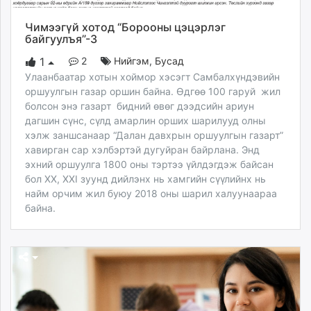
Чимээгүй хотод “Борооны цэцэрлэг
байгуулъя”-3
2
Нийгэм
,
Бусад
1
Улаанбаатар хотын хоймор хэсэгт Самбалхүндэвийн
оршуулгын газар оршин байна. Өдгөө 100 гаруй жил
болсон энэ газарт бидний өвөг дээдсийн ариун
дагшин сүнс, сүлд амарлин орших шарилууд олны
хэлж заншсанаар “Далан давхрын оршуулгын газарт”
хавирган сар хэлбэртэй дугуйран байрлана. Энд
эхний оршуулга 1800 оны тэртээ үйлдэгдэж байсан
бол XX, XXI зуунд дийлэнх нь хамгийн сүүлийнх нь
найм орчим жил буюу 2018 оны шарил халуунаараа
байна.