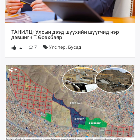
ТАНИЛЦ: Улсын дээд шүүхийн шүүгчид нэр
дэвшигч Т.Өсөхбаяр
7
Улс төр
,
Бусад