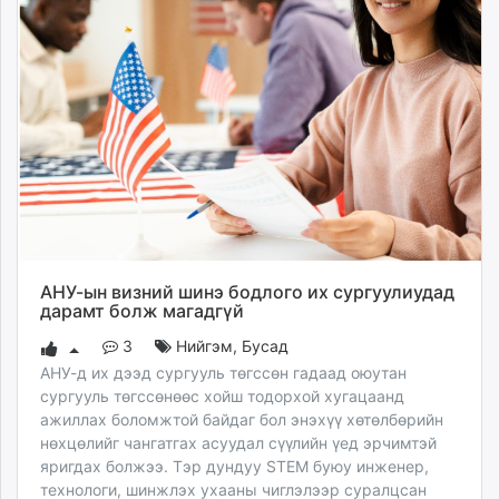
АНУ-ын визний шинэ бодлого их сургуулиудад
дарамт болж магадгүй
3
Нийгэм
,
Бусад
АНУ-д их дээд сургууль төгссөн гадаад оюутан
сургууль төгссөнөөс хойш тодорхой хугацаанд
ажиллах боломжтой байдаг бол энэхүү хөтөлбөрийн
нөхцөлийг чангатгах асуудал сүүлийн үед эрчимтэй
яригдах болжээ. Тэр дундуу STEM буюу инженер,
технологи, шинжлэх ухааны чиглэлээр суралцсан