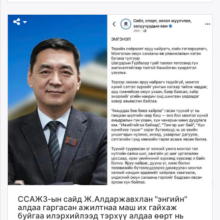
ССАЖЗ-ын сайд Ж.Алдаржавхлан "энгийн"
алдаа гаргасан ажилтнаа маш их гайхаж
буйгаа илэрхийлээд тэрхүү алдаа өөрт нь