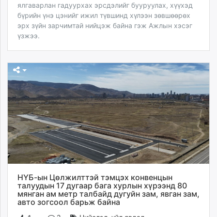
ялгаварлан гадуурхах эрсдэлийг бууруулах, хүүхэд
бүрийн үнэ цэнийг ижил түвшинд хүлээн зөвшөөрөх
эрх зүйн зарчимтай нийцэж байна гэж Ажлын хэсэг
үзжээ.
НҮБ-ын Цөлжилттэй тэмцэх конвенцын
талуудын 17 дугаар бага хурлын хүрээнд 80
мянган ам метр талбайд дугуйн зам, явган зам,
авто зогсоол барьж байна