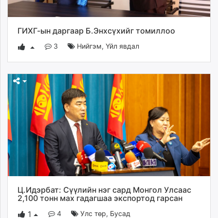
ikon.mn
mnb.mn
ГИХГ-ын даргаар Б.Энхсүхийг томиллоо
Livetv.mn
Eguur.mn
3
Нийгэм
,
Үйл явдал
24tsag.mn
shuud.mn
eagle.mn
ergelt.mn
zarig.mn
today.mn
zuv.mn
mminfo.mn
ugluu.mn
urlag.mn
unen.mn
Ц.Идэрбат: Сүүлийн нэг сард Монгол Улсаас
asu.mn
2,100 тонн мах гадагшаа экспортод гарсан
shudarga.mn
4
Улс төр
,
Бусад
1
shuurhai.mn