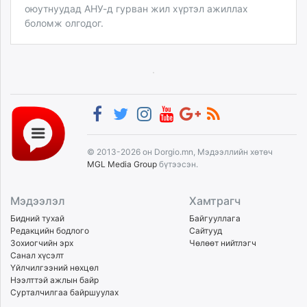
оюутнуудад АНУ-д гурван жил хүртэл ажиллах
боломж олгодог.
© 2013-2026 он Dorgio.mn, Мэдээллийн хөтөч
MGL Media Group
бүтээсэн.
Мэдээлэл
Хамтрагч
Бидний тухай
Байгууллага
Редакцийн бодлого
Сайтууд
Зохиогчийн эрх
Чөлөөт нийтлэгч
Санал хүсэлт
Үйлчилгээний нөхцөл
Нээлттэй ажлын байр
Сурталчилгаа байршуулах