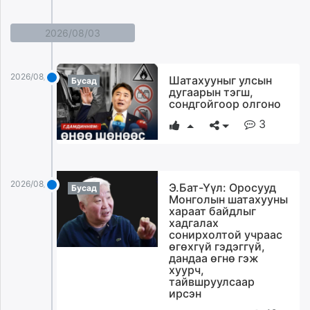
2026/08/03
2026/08/03
Шатахууныг улсын
Бусад
дугаарын тэгш,
сондгойгоор олгоно
3
2026/08/03
Э.Бат-Үүл: Оросууд
Бусад
Монголын шатахууны
хараат байдлыг
хадгалах
сонирхолтой учраас
өгөхгүй гэдэггүй,
дандаа өгнө гэж
хуурч,
тайвшруулсаар
ирсэн