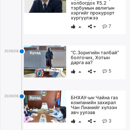
холбогдох ₮5.2
тэрбумын авлигын
хэргийг прокурорт
хүргүүлжээ
7
2026/08/04
“С.Зоригийн талбай”
Бусад
болгочих, Хотын
дарга аа?
5
2026/08/04
БНХАУ-ын Чайна газ
Бусад
компанийн захирал
Чан Лианийг хүлээн
авч уулзав
3