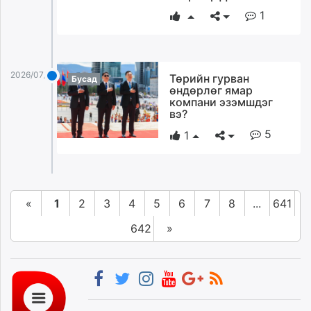
1
2026/07/24
Төрийн гурван
Бусад
өндөрлөг ямар
компани эзэмшдэг
вэ?
5
1
«
1
2
3
4
5
6
7
8
...
641
642
»