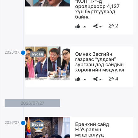
"КОП-17"-д
оролцохоор 4,127
хүн бүртгүүлээд
байна
2
2026/07/28
Өмнөх Засгийн
Бусад
газраас “үлдсэн”
зургаан дэд сайдын
хөрөнгийн мэдүүлэг
4
2026/07/27
2026/07/27
Ерөнхий сайд
Бусад
Н.Учралын
мэдэгдлүүд