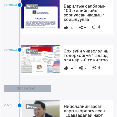
unuudur.mn
уржигдар
Барилгын салбарын
Бусад
100 жилийн ойд
isee.mn
зориулсан наадмыг
mglradio.com
хойшлуулав
fact.mn
4
itoim.mn
tumen.mn
shuum.mn
уржигдар
times.mn
Эрх зүйн үндэслэл нь
Бусад
тодорхойгүй “гадаад
tvmongolia.mn
элч нарын” томилгоо
mass.mn
4
unegui.mn
assa.mn
toim.mn
2026/08/04
tac.mn
paparazzi.mn
unread.today
2026/08/04
Нийслэлийн засаг
Бусад
даргын орлогч асан
Т.Даваадалай нарт