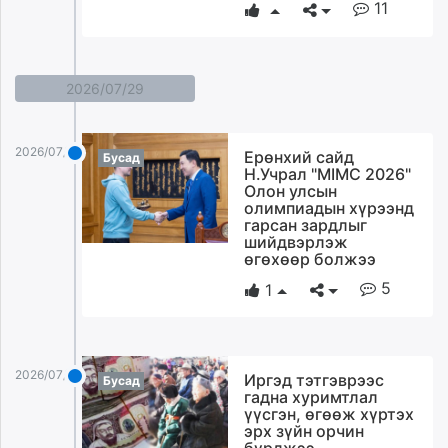
11
2026/07/29
2026/07/29
Ерөнхий сайд
Бусад
Н.Учрал "MIMC 2026"
Олон улсын
олимпиадын хүрээнд
гарсан зардлыг
шийдвэрлэж
өгөхөөр болжээ
5
1
2026/07/29
Иргэд тэтгэврээс
Бусад
гадна хуримтлал
үүсгэн, өгөөж хүртэх
эрх зүйн орчин
бүрджээ