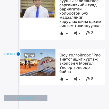
сууцны залилангаас
ikon.mn
сэргийлэхийн тулд
барилгатай
mnb.mn
холбоотой бүх
Livetv.mn
мэдээллийг
харуулах шинэ цахим
Eguur.mn
систем танилцуулна
24tsag.mn
3
shuud.mn
eagle.mn
ergelt.mn
zarig.mn
өчигдѳр
Оюу толгойгоос “Рио
Бусад
today.mn
Тинто” ашиг хүртэж
эхэлсэн ч Монгол
zuv.mn
Улс өр төлсөөр
mminfo.mn
байна
ugluu.mn
8
urlag.mn
unen.mn
asu.mn
уржигдар
shudarga.mn
shuurhai.mn