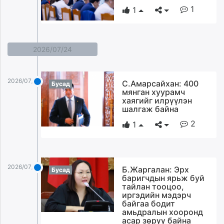
1
1
2026/07/24
2026/07/24
С.Амарсайхан: 400
Бусад
мянган хуурамч
хаягийг илрүүлэн
шалгаж байна
2
1
2026/07/24
Б.Жаргалан: Эрх
Бусад
баригчдын ярьж буй
тайлан тооцоо,
иргэдийн мэдэрч
байгаа бодит
амьдралын хооронд
асар зөрүү байна