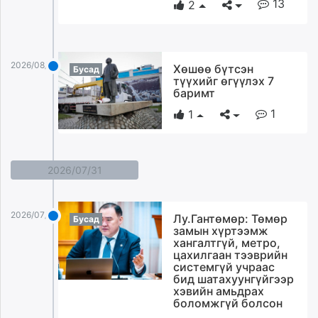
13
2
2026/08/03
Хөшөө бүтсэн
Бусад
түүхийг өгүүлэх 7
баримт
1
1
2026/07/31
2026/07/31
Лу.Гантөмөр: Төмөр
Бусад
замын хүртээмж
хангалтгүй, метро,
цахилгаан тээврийн
системгүй учраас
бид шатахуунгүйгээр
хэвийн амьдрах
боломжгүй болсон