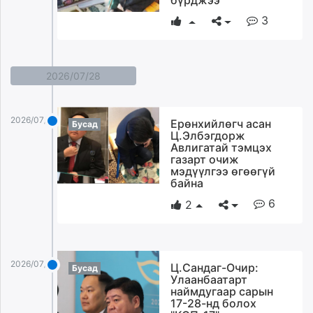
3
2026/07/28
2026/07/28
Ерөнхийлөгч асан
Бусад
Ц.Элбэгдорж
Авлигатай тэмцэх
газарт очиж
мэдүүлгээ өгөөгүй
байна
6
2
2026/07/28
Ц.Сандаг-Очир:
Бусад
Улаанбаатарт
наймдугаар сарын
17-28-нд болох