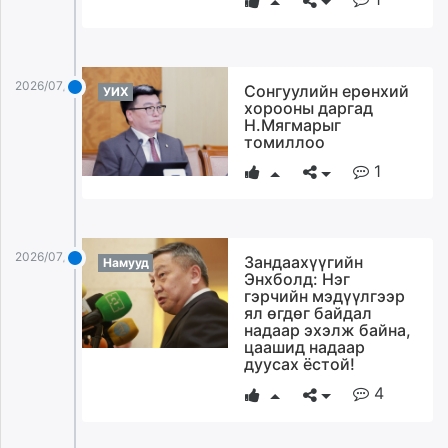
2026/07/02
Сонгуулийн ерөнхий
УИХ
хорооны даргад
Н.Мягмарыг
томиллоо
1
2026/07/02
Зандаахүүгийн
Намууд
Энхболд: Нэг
гэрчийн мэдүүлгээр
ял өгдөг байдал
надаар эхэлж байна,
цаашид надаар
дуусах ёстой!
4