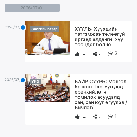
2026/07/01
2026/07/01
ХУУЛЬ: Хүүхдийн
Засгийн газар
тэтгэмжээ төлөөгүй
иргэнд алданги, хүү
тооцдог болно
2
2026/07/01
БАЙР СУУРЬ: Монгол
УИХ
банкны Тэргүүн дэд
ерөнхийлөгч
томилох асуудалд
хэн, хэн юуг өгүүлэв /
Бичлэг/
1