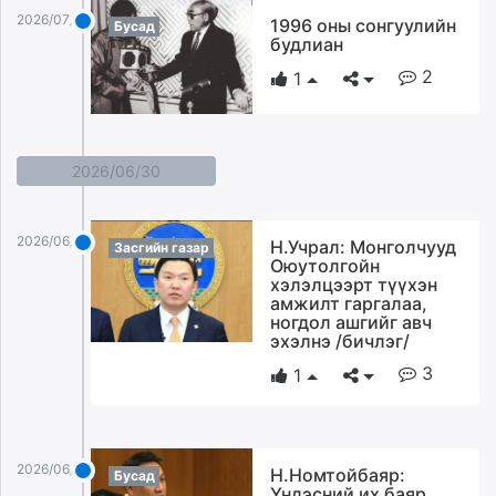
2026/07/01
1996 оны сонгуулийн
Бусад
будлиан
2
1
2026/06/30
2026/06/30
Н.Учрал: Монголчууд
Засгийн газар
Оюутолгойн
хэлэлцээрт түүхэн
амжилт гаргалаа,
ногдол ашгийг авч
эхэлнэ /бичлэг/
3
1
2026/06/30
Н.Номтойбаяр:
Бусад
Үндэсний их баяр