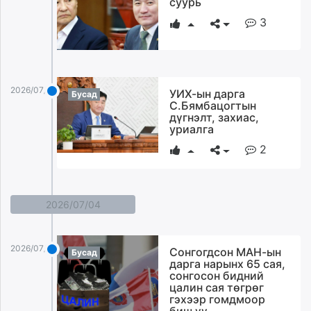
суурь
ikon.mn
3
mnb.mn
Livetv.mn
Eguur.mn
24tsag.mn
2026/07/06
УИХ-ын дарга
Бусад
shuud.mn
С.Бямбацогтын
eagle.mn
дүгнэлт, захиас,
уриалга
ergelt.mn
2
zarig.mn
today.mn
zuv.mn
mminfo.mn
2026/07/04
ugluu.mn
urlag.mn
2026/07/04
Сонгогдсон МАН-ын
Бусад
unen.mn
дарга нарынх 65 сая,
asu.mn
сонгосон бидний
цалин сая төгрөг
shudarga.mn
гэхээр гомдмоор
shuurhai.mn