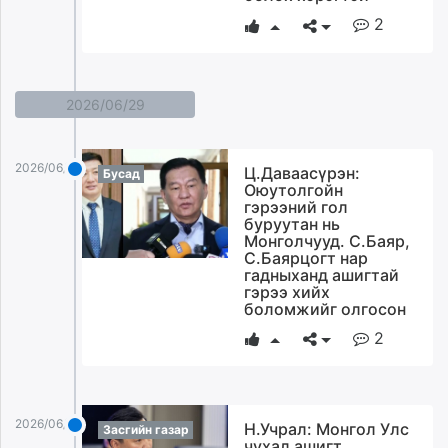
2
2026/06/29
2026/06/29
Ц.Даваасүрэн:
Бусад
Оюутолгойн
гэрээний гол
буруутан нь
Монголчууд. С.Баяр,
С.Баярцогт нар
гадныханд ашигтай
гэрээ хийх
боломжийг олгосон
2
2026/06/29
Н.Учрал: Монгол Улс
Засгийн газар
чухал ашигт