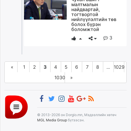
малтмалын
найдвартай,
тогтвортой
нийлүүлэлтийн төв
болох бүрэн
боломжтой
3
«
1
2
3
4
5
6
7
8
...
1029
1030
»
© 2013-2026 он Dorgio.mn, Мэдээллийн хөтөч
MGL Media Group
бүтээсэн.