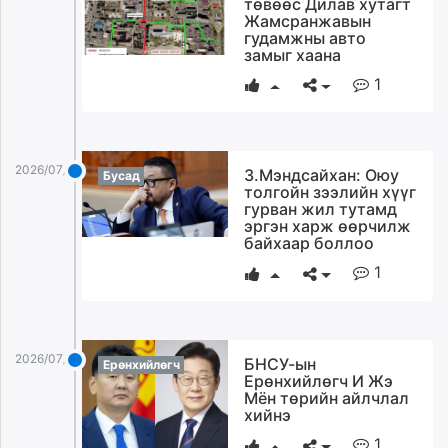
төвөөс Дилав хутагт
Жамсранжавын
гудамжны авто
замыг хаана
1
2026/07/03
З.Мэндсайхан: Оюу
Бусад
толгойн зээлийн хүүг
гурван жил тутамд
эргэн харж өөрчилж
байхаар боллоо
1
2026/07/03
БНСУ-ын
Ерөнхийлөгч
Ерөнхийлөгч И Жэ
Мён төрийн айлчлал
хийнэ
1