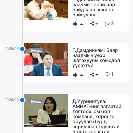
наадмыг арай өөр
байдлаар зохион
байгуулна
2
2026/06/30
Г.Дамдинням: Баяр
Бусад
наадмын үеэр
шатахууны хомсдол
үүсэхгүй
1
2026/06/30
Д.Үүрийнтуяа:
Бусад
АМНАТ-ийг ялгаатай
тогтоох юм бол
компани, хөрөнгө
оруулагч бүрд
зориулсан хуультай
болох хэрэгтэй