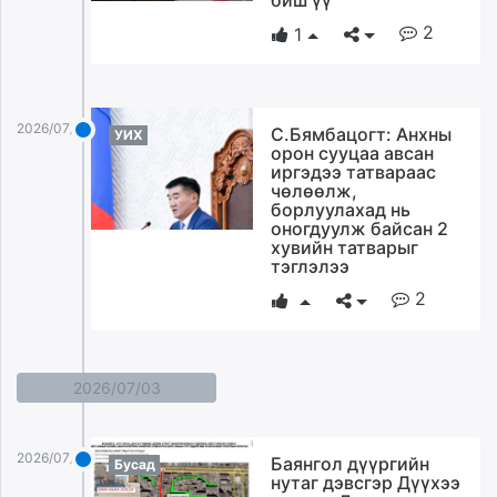
биш үү
unuudur.mn
2
1
isee.mn
mglradio.com
fact.mn
2026/07/04
itoim.mn
С.Бямбацогт: Анхны
УИХ
орон сууцаа авсан
tumen.mn
иргэдээ татвараас
shuum.mn
чөлөөлж,
борлуулахад нь
times.mn
оногдуулж байсан 2
tvmongolia.mn
хувийн татварыг
тэглэлээ
mass.mn
unegui.mn
2
assa.mn
toim.mn
tac.mn
2026/07/03
paparazzi.mn
unread.today
2026/07/03
Баянгол дүүргийн
Бусад
нутаг дэвсгэр Дүүхээ