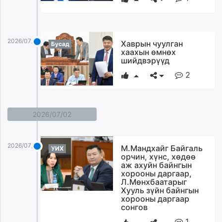
2026/07/03
Хаврын чуулган
Бусад
хаахын өмнөх
шийдвэрүүд
2
2026/07/02
2026/07/02
М.Мандхайг Байгаль
УИХ
орчин, хүнс, хөдөө
аж ахуйн байнгын
хорооны даргаар,
Л.Мөнхбаатарыг
Хууль зүйн байнгын
хорооны даргаар
сонгов
1