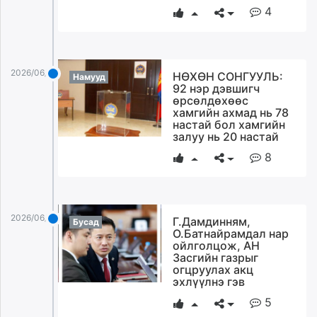
4
2026/06/09
НӨХӨН СОНГУУЛЬ:
Намууд
92 нэр дэвшигч
өрсөлдөхөөс
хамгийн ахмад нь 78
настай бол хамгийн
залуу нь 20 настай
8
2026/06/09
Г.Дамдинням,
Бусад
О.Батнайрамдал нар
ойлголцож, АН
Засгийн газрыг
огцруулах акц
эхлүүлнэ гэв
5