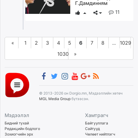
Г.Дамдинням
11
«
1
2
3
4
5
6
7
8
...
1029
1030
»
© 2013-2026 он Dorgio.mn, Мэдээллийн хөтөч
MGL Media Group
бүтээсэн.
Мэдээлэл
Хамтрагч
Бидний тухай
Байгууллага
Редакцийн бодлого
Сайтууд
Зохиогчийн эрх
Чөлөөт нийтлэгч