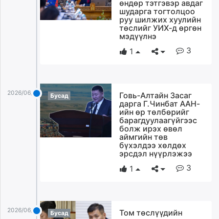
өндөр тэтгэвэр авдаг
unuudur.mn
шударга тогтолцоо
руу шилжих хуулийн
isee.mn
төслийг УИХ-д өргөн
mglradio.com
мэдүүлнэ
fact.mn
3
1
itoim.mn
tumen.mn
shuum.mn
2026/06/10
times.mn
Говь-Алтайн Засаг
Бусад
дарга Г.Чинбат ААН-
tvmongolia.mn
ийн өр төлбөрийг
mass.mn
барагдуулаагүйгээс
болж ирэх өвөл
unegui.mn
аймгийн төв
assa.mn
бүхэлдээ хөлдөх
эрсдэл нүүрлэжээ
toim.mn
3
tac.mn
1
paparazzi.mn
unread.today
2026/06/10
Том төслүүдийн
Бусад