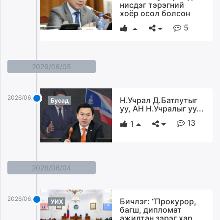
нисдэг тэрэгний
хоёр осол болсон
5
2026/06/05
2026/06/05
Н.Учрал Д.Батлутыг
Бусад
уу, АН Н.Учралыг уу...
13
1
2026/06/04
2026/06/04
Бичлэг: “Прокурор,
УИХ
багш, дипломат
ажилтан зэрэг хар