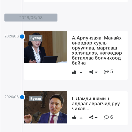
2026/06/08
2026/06/08
А.Ариунзаяа: Манайх
Бусад
өнөөдөр хууль
орууллаа, маргааш
хэлэлцлээ, нөгөөдөр
баталлаа болчихоод
байна
5
2026/06/08
Г.Дамдиннямын
Бусад
алдааг аврагчид руу
чихэв…
6