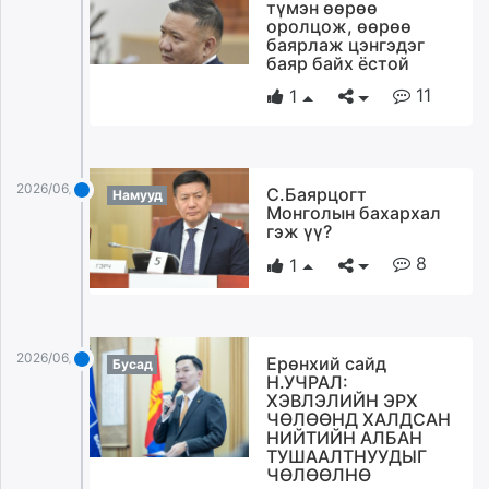
түмэн өөрөө
оролцож, өөрөө
баярлаж цэнгэдэг
баяр байх ёстой
11
1
2026/06/09
С.Баярцогт
Намууд
Монголын бахархал
гэж үү?
8
1
2026/06/09
Ерөнхий сайд
Бусад
Н.УЧРАЛ:
ХЭВЛЭЛИЙН ЭРХ
ЧӨЛӨӨНД ХАЛДСАН
НИЙТИЙН АЛБАН
ТУШААЛТНУУДЫГ
ЧӨЛӨӨЛНӨ