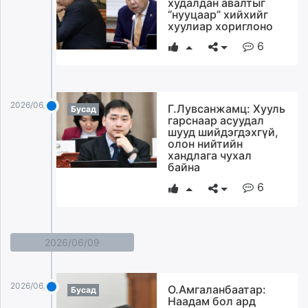
худалдан авалтыг
“нууцаар” хийхийг
хуулиар хориглоно
6
2026/06/10
Г.Лувсанжамц: Хууль
Бусад
гарснаар асуудал
шууд шийдэгдэхгүй,
олон нийтийн
хандлага чухал
байна
6
2026/06/09
2026/06/09
О.Амгаланбаатар:
Бусад
Наадам бол ард