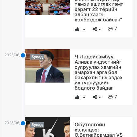
тамхи ашиглах гэмт
хэрэгт 22 төрийн
албан хаагч
холбогдож байсан”
7
2026/06/04
Ч.Лодойсамбуу:
Бусад
Аливаа үндэстнийг
сулруулах хамгийн
амархан арга бол
бахархлыг нь эвдэх
их гүрнүүдийн
бодлого байдаг
7
2026/06/04
Оюутолгойн
Бусад
хэлэлцээ:
О.Батнайрамдал VS