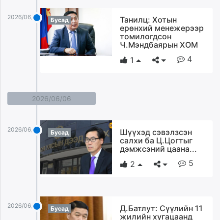
2026/06/08
Танилц: Хотын
Бусад
ерөнхий менежерээр
томилогдсон
Ч.Мэндбаярын ХОМ
4
1
2026/06/06
2026/06/06
Шүүхэд сэвэлзсэн
Бусад
салхи ба Ц.Цогтыг
дэмжсэний цаана...
5
2
2026/06/06
Д.Батлут: Сүүлийн 11
Бусад
жилийн хугацаанд