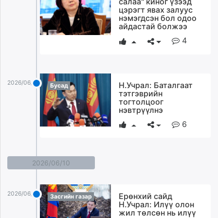
салаа" киног үзээд
ikon.mn
цэрэгт явах залуус
нэмэгдсэн бол одоо
mnb.mn
айдастай болжээ
Livetv.mn
4
Eguur.mn
24tsag.mn
shuud.mn
eagle.mn
2026/06/11
Н.Учрал: Баталгаат
Бусад
тэтгэврийн
ergelt.mn
тогтолцоог
zarig.mn
нэвтрүүлнэ
today.mn
6
zuv.mn
mminfo.mn
ugluu.mn
2026/06/10
urlag.mn
unen.mn
asu.mn
2026/06/10
Ерөнхий сайд
Засгийн газар
shudarga.mn
Н.Учрал: Илүү олон
жил төлсөн нь илүү
shuurhai.mn