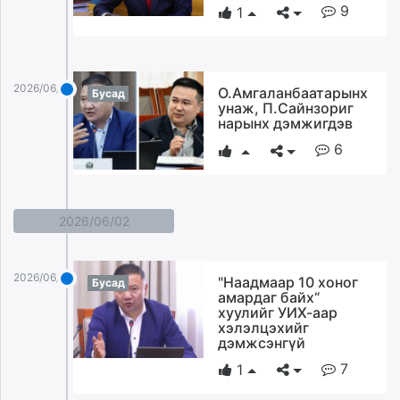
9
1
unuudur.mn
isee.mn
mglradio.com
fact.mn
2026/06/03
О.Амгаланбаатарынх
Бусад
itoim.mn
унаж, П.Сайнзориг
нарынх дэмжигдэв
tumen.mn
6
shuum.mn
times.mn
tvmongolia.mn
mass.mn
2026/06/02
unegui.mn
assa.mn
2026/06/02
"Наадмаар 10 хоног
Бусад
toim.mn
амардаг байх“
tac.mn
хуулийг УИХ-аар
хэлэлцэхийг
paparazzi.mn
дэмжсэнгүй
unread.today
7
1