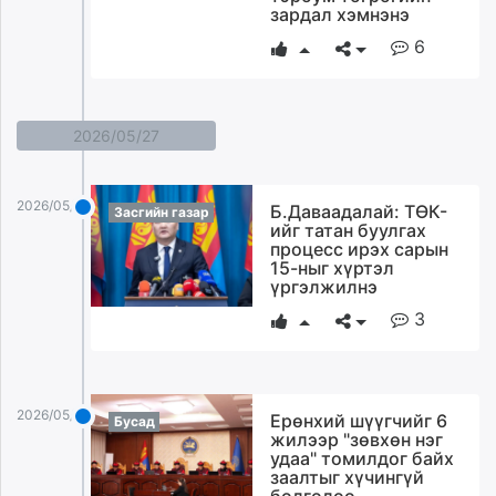
зардал хэмнэнэ
6
2026/05/27
2026/05/27
Б.Даваадалай: ТӨК-
Засгийн газар
ийг татан буулгах
процесс ирэх сарын
15-ныг хүртэл
үргэлжилнэ
3
2026/05/27
Ерөнхий шүүгчийг 6
Бусад
жилээр "зөвхөн нэг
удаа" томилдог байх
заалтыг хүчингүй
болголоо