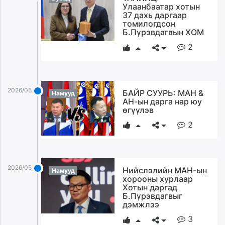
Улаанбаатар хотын
37 дахь даргаар
томилогдсон
Б.Пүрэвдагвын ХОМ
2
2026/05/26
БАЙР СУУРЬ: МАН &
Намууд
АН-ын дарга нар юу
өгүүлэв
2
2026/05/26
Нийслэлийн МАН-ын
Намууд
хорооны хурлаар
Хотын даргад
Б.Пүрэвдагвыг
дэмжлээ
3