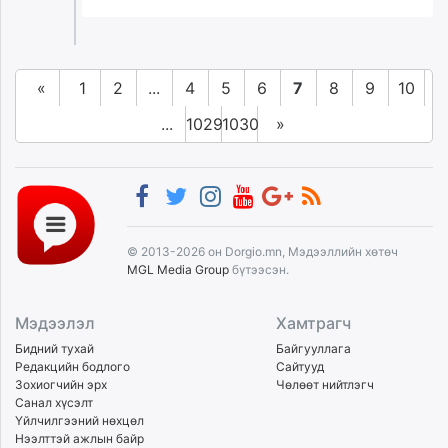
«
1
2
...
4
5
6
7
8
9
10
...
1029
1030
»
© 2013-2026 он Dorgio.mn, Мэдээллийн хөтөч
MGL Media Group
бүтээсэн.
Мэдээлэл
Хамтрагч
Бидний тухай
Байгууллага
Редакцийн бодлого
Сайтууд
Зохиогчийн эрх
Чөлөөт нийтлэгч
Санал хүсэлт
Үйлчилгээний нөхцөл
Нээлттэй ажлын байр