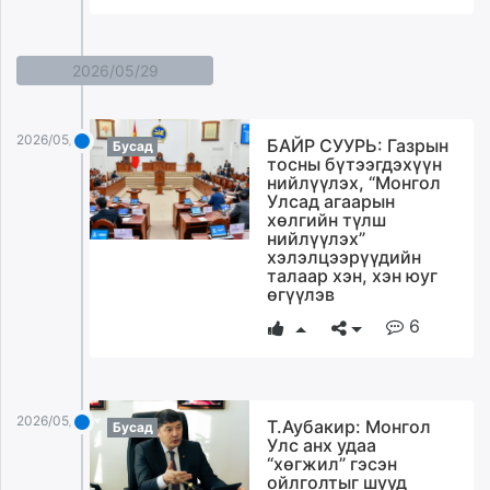
2026/05/29
2026/05/29
БАЙР СУУРЬ: Газрын
Бусад
тосны бүтээгдэхүүн
нийлүүлэх, “Монгол
Улсад агаарын
хөлгийн түлш
нийлүүлэх”
хэлэлцээрүүдийн
талаар хэн, хэн юуг
өгүүлэв
6
2026/05/29
Т.Аубакир: Монгол
Бусад
Улс анх удаа
“хөгжил” гэсэн
ойлголтыг шууд