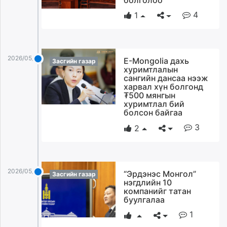
4
1
2026/05/27
E-Mongolia дахь
Засгийн газар
хуримтлалын
сангийн дансаа нээж
харвал хүн болгонд
₮500 мянгын
хуримтлал бий
болсон байгаа
3
2
2026/05/27
“Эрдэнэс Монгол”
Засгийн газар
нэгдлийн 10
компанийг татан
буулгалаа
1