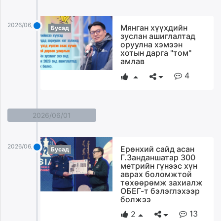
2026/06/02
Мянган хүүхдийн
Бусад
зуслан ашиглалтад
оруулна хэмээн
хотын дарга "том"
амлав
4
2026/06/01
2026/06/01
Ерөнхий сайд асан
Бусад
Г.Занданшатар 300
метрийн гүнээс хүн
аврах боломжтой
төхөөрөмж захиалж
ОБЕГ-т бэлэглэхээр
болжээ
13
2