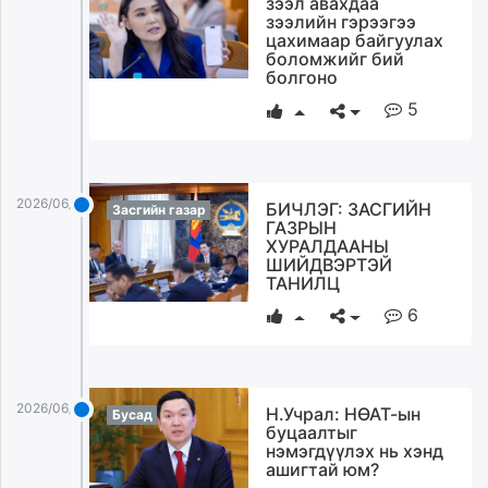
зээл авахдаа
ikon.mn
зээлийн гэрээгээ
цахимаар байгуулах
mnb.mn
боломжийг бий
Livetv.mn
болгоно
Eguur.mn
5
24tsag.mn
shuud.mn
eagle.mn
2026/06/03
БИЧЛЭГ: ЗАСГИЙН
ergelt.mn
Засгийн газар
ГАЗРЫН
zarig.mn
ХУРАЛДААНЫ
today.mn
ШИЙДВЭРТЭЙ
ТАНИЛЦ
zuv.mn
6
mminfo.mn
ugluu.mn
urlag.mn
unen.mn
2026/06/03
Н.Учрал: НӨАТ-ын
Бусад
asu.mn
буцаалтыг
нэмэгдүүлэх нь хэнд
shudarga.mn
ашигтай юм?
shuurhai.mn