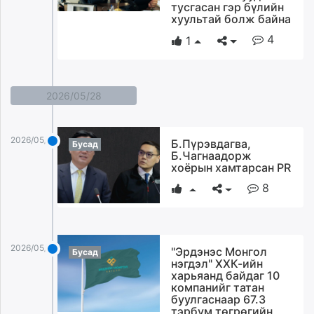
тусгасан гэр бүлийн
хуультай болж байна
4
1
2026/05/28
2026/05/28
Б.Пүрэвдагва,
Бусад
Б.Чагнаадорж
хоёрын хамтарсан PR
8
2026/05/28
"Эрдэнэс Монгол
Бусад
нэгдэл" ХХК-ийн
харьяанд байдаг 10
компанийг татан
буулгаснаар 67.3
тэрбум төгрөгийн