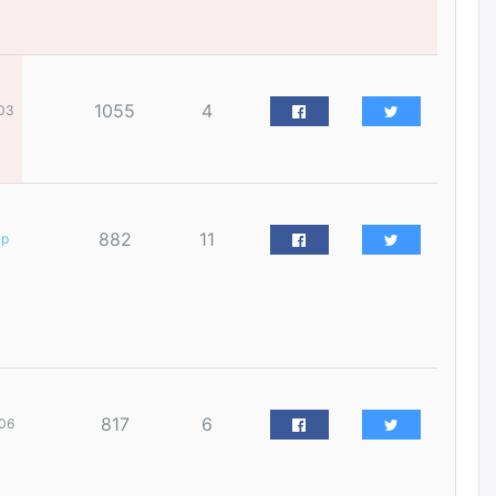
наймдугаар сарын 14-нөөс
ажиллуулж эхэлнэ
2026/08/06
1055
4
03
Орон сууц, нийтийн аж ахуй,
авто зам, тохижилт
үйлчилгээний ажилтнуудын
ХАРИЛЦАА хандлагатай
холбоотой ГОМДОЛ их байгааг
дурдлаа
2026/08/06
882
11
ар
Бариста хийх нь залуусын
дунд яагаад трэнд болов
2026/08/06
Өмгөөлөгч Б.Оюунбилэг:
"Урьхан" Б.Чинбат гэж хүн
817
6
06
бизнес хамтрагчаа гүтгэж
хууль хяналтын байгууллагаар
шалгуулж, торны цаана
суулгана гэх мэтээр дарамталдаг