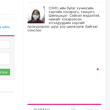
СУИС-ийн бүлэг хүчингийн
хэргийн хохирогч, тэмцэгч
Шинэцэцэг: Сайхан мэдээтэй,
намайг хохироосон
этгээдүүдийн хэргийг
прокуророос шүүх рүү шилжүүлж байгааг
х зүйлс
сонслоо
уржигдар
Өчигдрийн байдлаар ₮10000
доош дүнгээр шатахууны
худалдан авалт хийсэн 1500
баримт бүртгэгджээ
уржигдар
гээх
Шатахуун олголтыг 50,000
төгрөгөөр хязгаарласныг
нэмэгдүүлж 100,000 төгрөгт
хүргэхээр судалж байгаа
уржигдар