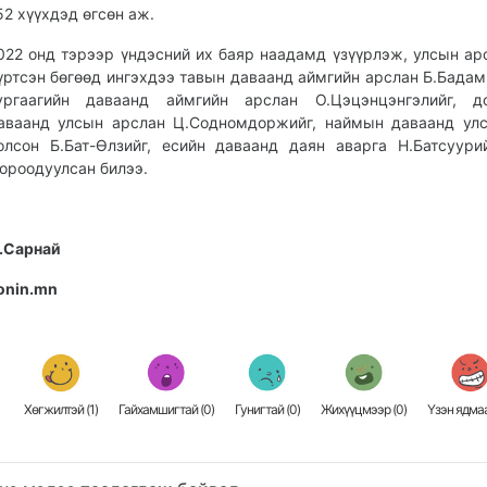
52 хүүхдэд өгсөн аж.
022 онд тэрээр үндэсний их баяр наадамд үзүүрлэж, улсын ар
үртсэн бөгөөд ингэхдээ тавын даваанд аймгийн арслан Б.Бадам
ургаагийн даваанд аймгийн арслан О.Цэцэнцэнгэлийг, до
аваанд улсын арслан Ц.Содномдоржийг, наймын даваанд ул
олсон Б.Бат-Өлзийг, есийн даваанд даян аварга Н.Батсуури
ороодуулсан билээ.
.Сарнай
onin.mn
Хөгжилтэй (
1
)
Гайхамшигтай (
0
)
Гунигтай (
0
)
Жихүүцмээр (
0
)
Үзэн ядмаа