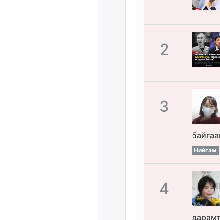
2
3
байгаа
Нийгэм
4
дарамт