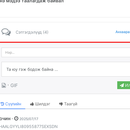
нэ мэдээ таалагдаж байвал
Сэтгэгдэлүүд (4)
Анхаара
·
GIF
Ил
Сүүлийн
Шилдэг
Таагүй
Зочин ·
2025/07/17
HAALGYYLI80955877SEXSDN