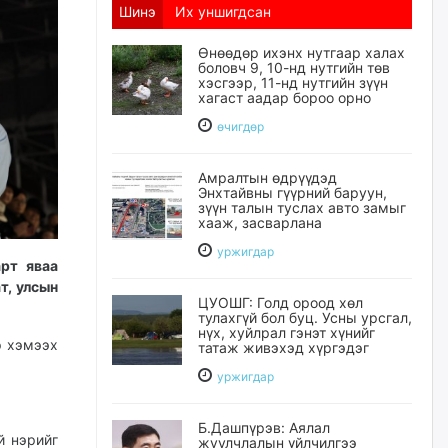
Шинэ
Их уншигдсан
Өнөөдөр ихэнх нутгаар халах
боловч 9, 10-нд нутгийн төв
хэсгээр, 11-нд нутгийн зүүн
хагаст аадар бороо орно
өчигдѳр
Амралтын өдрүүдэд
Энхтайвны гүүрний баруун,
зүүн талын туслах авто замыг
хааж, засварлана
уржигдар
рт яваа
т, улсын
ЦУОШГ: Голд ороод хөл
тулахгүй бол буц. Усны урсгал,
нүх, хуйлрал гэнэт хүнийг
р хэмээх
татаж живэхэд хүргэдэг
уржигдар
Б.Дашпүрэв: Аялал
й нэрийг
жуулчлалын үйлчилгээ