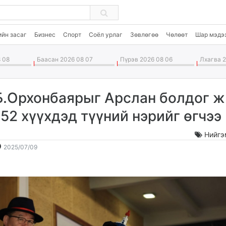
ийн засаг
Бизнес
Спорт
Соёл урлаг
Зөвлөгөө
Чөлөөт
Шар мэдэ
 08
Баасан 2026 08 07
Пүрэв 2026 08 06
Лхагва 2
Б.Орхонбаярыг Арслан болдог 
152 хүүхдэд түүний нэрийг өгчээ
Нийгэ
2025-
2026-
2025/07/09
07-
08-
09
09
09:12:09
19:15:44