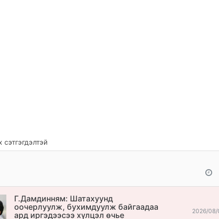
 сэтгэгдэлтэй
Г.Дамдинням: Шатахуунд
оочерлуулж, бухимдуулж байгаадаа
2026/08/
ард иргэдээсээ хүлцэл өчье