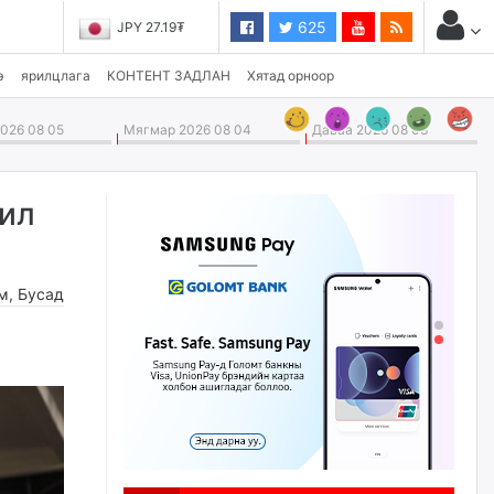
625
JPY 27.19₮
э
ярилцлага
КОНТЕНТ ЗАДЛАН
Хятад орноор
026 08 05
Мягмар 2026 08 04
Даваа 2026 08 03
жил
м
,
Бусад