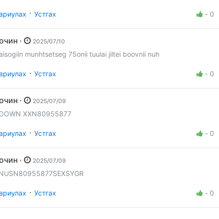
·
ариулах
Устгах
-
0
Зочин ·
2025/07/10
aisogiin munhtsetseg 75onii tuulai jiltei boovnii nuh
·
ариулах
Устгах
-
0
Зочин ·
2025/07/09
OOWN XXN80955877
·
ариулах
Устгах
-
0
Зочин ·
2025/07/09
NUSN80955877SEXSYGR
·
ариулах
Устгах
-
0