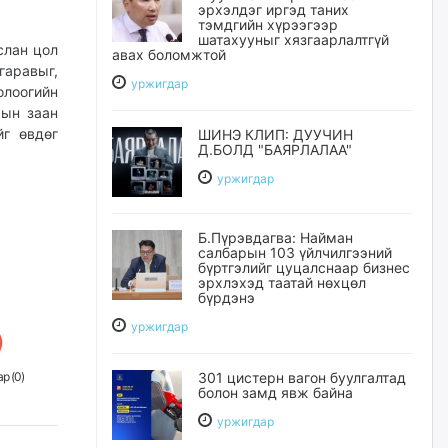
эрхэлдэг иргэд таних
тэмдгийн хүрээгээр
шатахууныг хязгаарлалтгүй
слан цол
авах боломжтой
гаравыг,
уржигдар
лоогийн
сын заан
йг өвдөг
ШИНЭ КЛИП: ДУУЧИН
Д.БОЛД "БАЯРЛАЛАА"
уржигдар
Б.Пүрэвдагва: Найман
салбарын 103 үйлчилгээний
бүртгэлийг цуцалснаар бизнес
эрхлэхэд таатай нөхцөл
бүрдэнэ
уржигдар
301 цистерн вагон буулгалтад
р (
0
)
болон замд явж байна
уржигдар