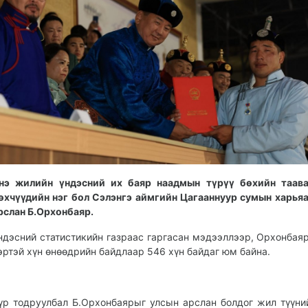
нэ жилийн үндэсний их баяр наадмын түрүү бөхийн таава
өхчүүдийн нэг бол Сэлэнгэ аймгийн Цагааннуур сумын харьяа
рслан Б.Орхонбаяр.
ндэсний статистикийн газраас гаргасан мэдээллээр, Орхонбая
эртэй хүн өнөөдрийн байдлаар 546 хүн байдаг юм байна.
үр тодруулбал Б.Орхонбаярыг улсын арслан болдог жил түүни