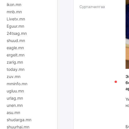
ikon.mn
Сурталчилгаа
mnb.mn
Livetv.mn
Eguur.mn
24tsag.mn
shuud.mn
eagle.mn
ergelt.mn
zarig.mn
today.mn
zuv.mn
Э
б
mminfo.mn
а
ugluu.mn
urlag.mn
Ү
unen.mn
н
asu.mn
shudarga.mn
Б
shuurhai.mn