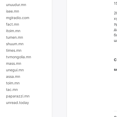
1
unuudur.mn
isee.mn
2
mglradio.com
х
з
fact.mn
д
itoim.mn
б
tumen.mn
ш
shuum.mn
times.mn
tvmongolia.mn
С
mass.mn
s
unegui.mn
assa.mn
toim.mn
tac.mn
paparazzi.mn
unread.today