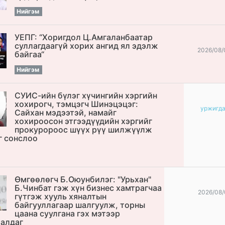
Нийгэм
УЕПГ: “Хоригдол Ц.Амгаланбаатар
cуллагдаагүй хорих ангид ял эдэлж
2026/08/
байгаа“
Нийгэм
СУИС-ийн бүлэг хүчингийн хэргийн
хохирогч, тэмцэгч Шинэцэцэг:
уржигд
Сайхан мэдээтэй, намайг
хохироосон этгээдүүдийн хэргийг
прокуророос шүүх рүү шилжүүлж
г сонслоо
Өмгөөлөгч Б.Оюунбилэг: "Урьхан"
Б.Чинбат гэж хүн бизнес хамтрагчаа
2026/08/
гүтгэж хууль хяналтын
байгууллагаар шалгуулж, торны
цаана суулгана гэх мэтээр
алдаг