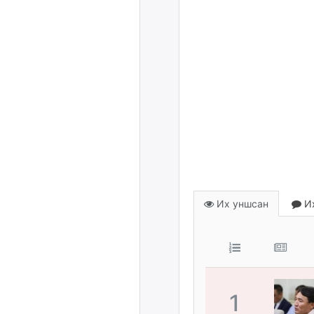
Их уншсан
Их
1