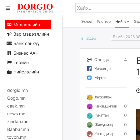
Эхлэл
Улс төр
Нийгэм
Эд
Мэдээллийн
Зар мэдээллийн
Бямба 2026 08
өчигдѳр
Банк санхүү
Бизнес ААН
4
Сэтгэгдэл
Төрийн
Хуваалцах
Нийслэлийн
Жиргээ
dorgio.mn
1
Хөгжилтэй
Gogo.mn
caak.mn
0
Гайхамшигтай
news.mn
0
Гунигтай
zindaa.mn
0
Жихүүцмээр
Baabar.mn
0
Үзэн ядмаар
tovch.mn