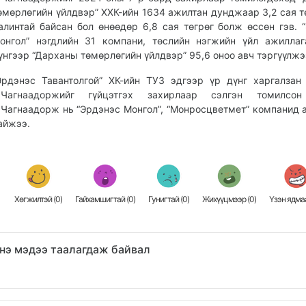
өмөрлөгийн үйлдвэр” ХХК-ийн 1634 ажилтан дунджаар 3,2 сая т
алинтай байсан бол өнөөдөр 6,8 сая төгрөг болж өссөн гэв. 
онгол” нэгдлийн 31 компани, төслийн нэгжийн үйл ажилла
үнгээр “Дарханы төмөрлөгийн үйлдвэр” 95,6 оноо авч тэргүүлжэ
Эрдэнэс Тавантолгой” ХК-ийн ТУЗ эдгээр үр дүнг харгалзан
.Чагнаадоржийг гүйцэтгэх захирлаар сэлгэн томилсон
.Чагнаадорж нь “Эрдэнэс Монгол”, “Монросцветмет” компанид
айжээ.
Хөгжилтэй (
0
)
Гайхамшигтай (
0
)
Гунигтай (
0
)
Жихүүцмээр (
0
)
Үзэн ядмаа
нэ мэдээ таалагдаж байвал