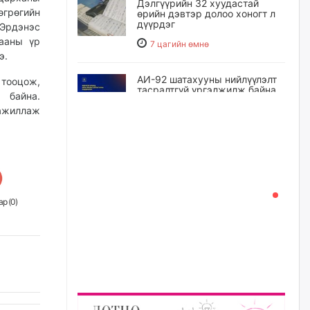
Дэлгүүрийн 32 хуудастай
өгрөгийн
өрийн дэвтэр долоо хоногт л
дүүрдэг
“Эрдэнэс
гааны үр
7 цагийн өмнө
э.
АИ-92 шатахууны нийлүүлэлт
 тооцож,
тасралтгүй үргэлжилж байна
 байна.
7 цагийн өмнө
 ажиллаж
I ангийн цахим бүртгэл энэ
сарын 17-ноос эхэлнэ
8 цагийн өмнө
р (
0
)
Үндсэн хууль зөрчсөн
Х.Булгантуяа, үндэсний эв
нэгдэлд харшилсан
М.Нарантуяа-Нара нарт хэзээ
хариуцлага тооцох вэ?
9 цагийн өмнө