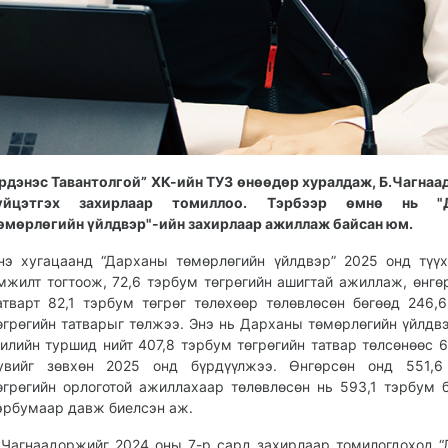
рдэнэс Тавантолгой” ХК-ийн ТУЗ өнөөдөр хуралдаж, Б.Чагна
үйцэтгэх захирлаар томиллоо. Тэрбээр өмнө нь "
өмөрлөгийн үйлдвэр"-ийн захирлаар ажиллаж байсан юм.
нэ хугацаанд “Дарханы төмөрлөгийн үйлдвэр” 2025 онд түү
мжилт тогтоож, 72,6 тэрбум төгрөгийн ашигтай ажиллаж, өнгө
атварт 82,1 тэрбум төгрөг төлөхөөр төлөвлөсөн бөгөөд 246,
өгрөгийн татварыг төлжээ. Энэ нь Дарханы төмөрлөгийн үйлдв
илийн туршид нийт 407,8 тэрбум төгрөгийн татвар төлсөнөөс 
увийг зөвхөн 2025 онд бүрдүүлжээ. Өнгөрсөн онд 551,6
өгрөгийн орлоготой ажиллахаар төлөвлөсөн нь 593,1 тэрбум 
эрбумаар давж биелсэн аж.
.Чагнаадоржийг 2024 оны 7-р сард захирлаар томилогдоход 