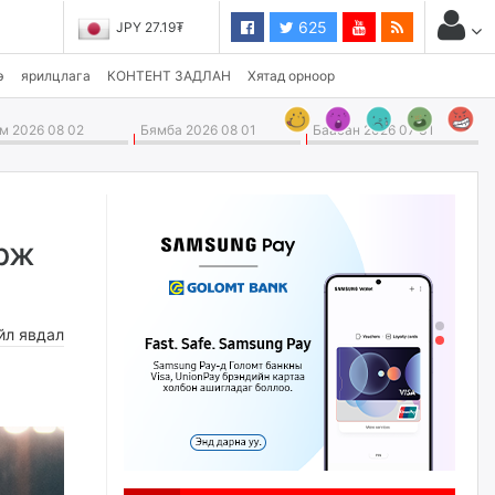
625
JPY 27.19₮
э
ярилцлага
КОНТЕНТ ЗАДЛАН
Хятад орноор
 2026 08 02
Бямба 2026 08 01
Баасан 2026 07 31
орж
йл явдал