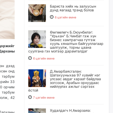
Бариста хийх нь залуусын
дунд яагаад трэнд болов
6 цагийн өмнө
Өмгөөлөгч Б.Оюунбилэг:
"Урьхан" Б.Чинбат гэж хүн
бизнес хамтрагчаа гүтгэж
хууль хяналтын байгууллагаар
адоржийг
шалгуулж, торны цаана
суулгана гэх мэтээр дарамталдаг
Дарханы
6 цагийн өмнө
хэн дээд
рсөн онд
Д.Амарбаясгалан:
Шатахууныхаа 97 хувийг нэг
6 тэрбум
улсаас авдаг хараат байдлаа
эрийн 33
зогсоож, Арабын орнуудаас
нийлүүлэх ажлыг сэргээх
60 орчим
ёстой
 тэрбум
болж, 42
7 цагийн өмнө
Худалдагч Н.Амарзаяа:
“Дарханы