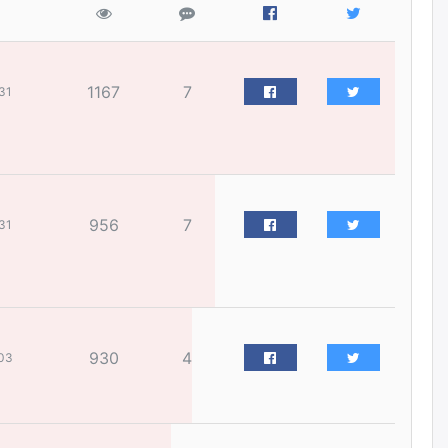
жилийн ойд зориулсан
наадмыг хойшлуулав
өчигдѳр
1167
7
31
Монгол Улсад 162 вагон - 9720
тонн АИ-92 орж иржээ
өчигдѳр
Jade Gas: 1.1 тэрбум австрали
долларын санхүүжилтийн
956
7
31
эцсийн гэрээг есдүгээр сард
байгуулбал Тавантолгойн
метан хийн үйлдвэрлэлийн
өрөмдлөгийг 2027 онд эхлүүлнэ
өчигдѳр
930
4
03
Ханын материалд эхний
ээлжийн 6 блок орон сууцны
барилга угсралтын ажил
үргэлжилж байна
өчигдѳр