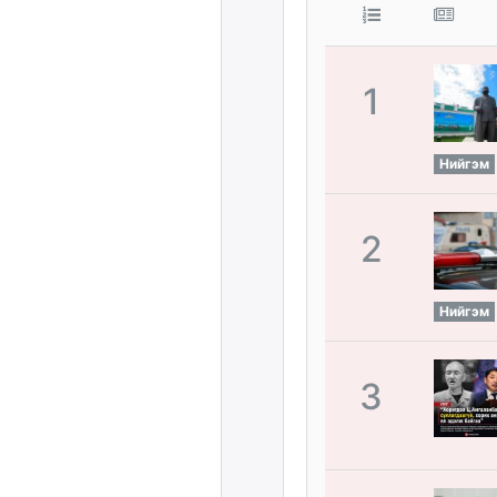
1
Нийгэм
2
Нийгэм
3