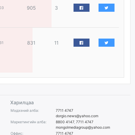
905
3
03
Цагдаагийн дэд хурандаа
Д.Будзаан: Хүүхдийн эсрэг
бэлгийн хүчирхийлэл үйлдвэл
бүх насаар нь хорих ял
оногдуулах хуулийн
зохицуулалттай
831
11
өчигдѳр
31
“Аяллын газрын зураг”-ийн
хэвлэмэл хувилбарыг Голомт
банкны салбараас үнэ
төлбөргүй авах боломжтой
өчигдѳр
ЕБС-ийн захирлын үүргийг түр
орлон гүйцэтгэгч
Харилцаа
манаачтайгаа бүлэглэн
эзэмшлийнх нь дансаар заал,
Мэдээний алба:
7711 4747
зогсоолын төлбөр ₮121.5
dorgio.news@yahoo.com
саяыг авчээ
Маркетингийн алба:
8800 4147
,
7711 4747
өчигдѳр
mongolmediagroup@yahoo.com
Оффис:
7711 4747