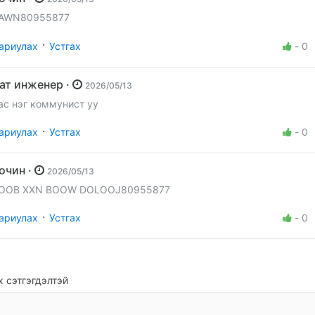
AWN80955877
·
ариулах
Устгах
-
0
Бат инженер ·
2026/05/13
ас нэг коммунист уу
·
ариулах
Устгах
-
0
Зочин ·
2026/05/13
OOB XXN BOOW DOLOOJ80955877
·
ариулах
Устгах
-
0
 сэтгэгдэлтэй