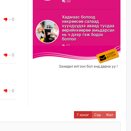
59
ХЗДХ-ын сайд С.Амарсайхан:
Авлигаар авсан хөрөнгийг
Хадмаас болоод
хурааж, нийгмийн сайн
-
0
нөхрөөсөө салаад
сайхны хөгжилд зориулах
хүүхдүүдээ аваад тусдаа
бөгөөд үүнийг хэд хэдэн эрх
өөрийнхөөрөө амьдарсан
бүхий байгууллагаас санал авна
нь ч дээр гэж бодох
боллоо
өчигдѳр
91
-
0
Шатахууныг олдож байгаа
газраас нь л авч байна. Үнэ
тарифаас илүү хангамж дээр
Захидал илгээх бол энд дарна уу !
анхаарч байна
өчигдѳр
-
0
Ц.Будханд: Дүүгээ гараад
ирнэ гэж итгэж хүлээсээр
долоон сарын хугацаа
өнгөрлөө
өчигдѳр
7 хоног
Сар
Жил
Барилгын салбарын 100