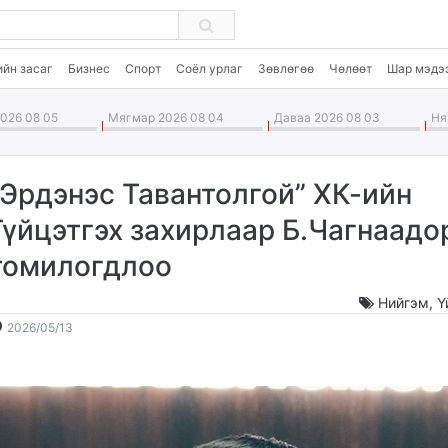
ийн засаг
Бизнес
Спорт
Соёл урлаг
Зөвлөгөө
Чөлөөт
Шар мэдэ
026 08 05
Мягмар 2026 08 04
Даваа 2026 08 03
Ням
“Эрдэнэс Тавантолгой” ХК-ийн
Гүйцэтгэх захирлаар Б.Чагнаад
томилогдлоо
Нийгэм
,
Ү
2026-
2026-
2026/05/13
05-
08-
13
06
12:45:12
19:46:43