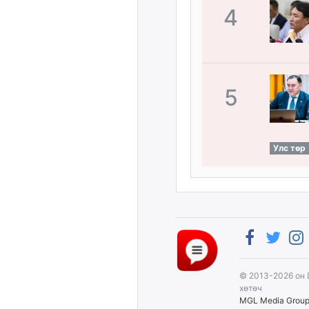
4
5
Улс төр
© 2013-2026 он 
хөтөч
MGL Media Grou