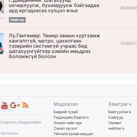
оочерлуулж, бухимдуулж байгаадаа
2026/08/
ард иргэдээсээ хүлцэл өчье
Нийгэм
Лу.Гантөмөр: Төмөр замын хүртээмж
хангалтгүй, метро, цахилгаан
2026/07/
тээврийн системгүй учраас бид
шатахуунгүйгээр хэвийн амьдрах
боломжгүй болсон
Мэдээлэл
Хамтрагч
Бидний тухай
Байгууллага
Редакцийн бодлого
Сайтууд
Dorgio.mn, Мэдээллийн
Зохиогчийн эрх
Чөлөөт
Санал хүсэлт
нийтлэгч
p
бүтээсэн.
Үйлчилгээний нөхцөл