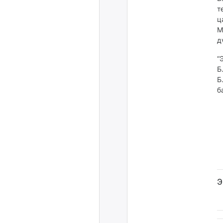
т
ц
М
д
“
Б
Б
б
Э