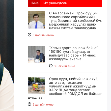
Шинэ
Их уншигдсан
С.Амарсайхан: Орон сууцны
залилангаас сэргийлэхийн
тулд барилгатай холбоотой бүх
мэдээллийг харуулах шинэ
цахим систем танилцуулна
3 цагийн өмнө
“Хотын дарга сонсож байна”
150150 тусгай дугаарыг
наймдугаар сарын 14-нөөс
ажиллуулж эхэлнэ
3 цагийн өмнө
Орон сууц, нийтийн аж ахуй,
авто зам, тохижилт
үйлчилгээний ажилтнуудын
ХАРИЛЦАА хандлагатай
холбоотой ГОМДОЛ их байгааг
дурдлаа
5 цагийн өмнө