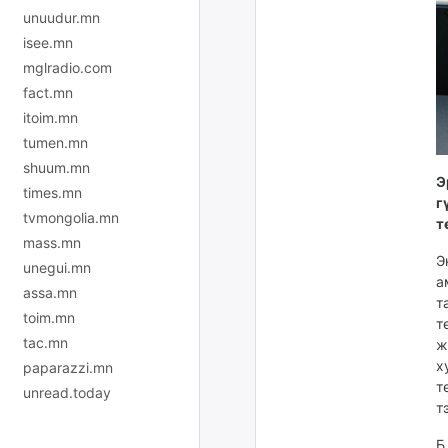
unuudur.mn
isee.mn
mglradio.com
fact.mn
itoim.mn
tumen.mn
shuum.mn
Э
times.mn
г
tvmongolia.mn
т
mass.mn
Э
unegui.mn
а
assa.mn
т
toim.mn
т
tac.mn
ж
х
paparazzi.mn
т
unread.today
т
Б