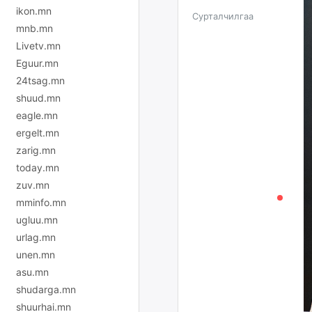
ikon.mn
Сурталчилгаа
mnb.mn
Livetv.mn
Eguur.mn
24tsag.mn
shuud.mn
eagle.mn
ergelt.mn
zarig.mn
today.mn
zuv.mn
mminfo.mn
ugluu.mn
urlag.mn
unen.mn
asu.mn
shudarga.mn
shuurhai.mn