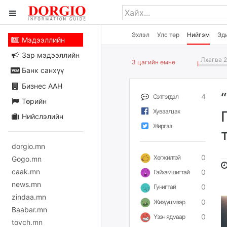
Эхлэл
Улс төр
Нийгэм
Эд
Мэдээллийн
Зар мэдээллийн
Лхагва 2
3 цагийн өмнө
Банк санхүү
Бизнес ААН
4
Сэтгэгдэл
Төрийн
Хуваалцах
Нийслэлийн
Жиргээ
dorgio.mn
0
Хөгжилтэй
Gogo.mn
caak.mn
0
Гайхамшигтай
news.mn
0
Гунигтай
zindaa.mn
0
Жихүүцмээр
Baabar.mn
0
Үзэн ядмаар
tovch.mn