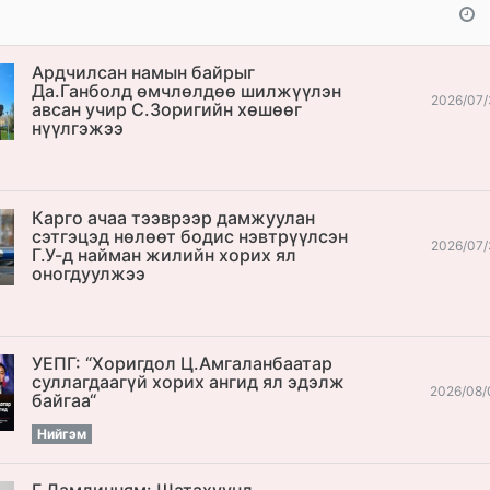
Ардчилсан намын байрыг
Да.Ганболд өмчлөлдөө шилжүүлэн
2026/07/
авсан учир С.Зоригийн хөшөөг
нүүлгэжээ
Карго ачаа тээврээр дамжуулан
сэтгэцэд нөлөөт бодис нэвтрүүлсэн
2026/07/
Г.У-д найман жилийн хорих ял
оногдуулжээ
УЕПГ: “Хоригдол Ц.Амгаланбаатар
cуллагдаагүй хорих ангид ял эдэлж
2026/08/
байгаа“
Нийгэм
Г.Дамдинням: Шатахуунд