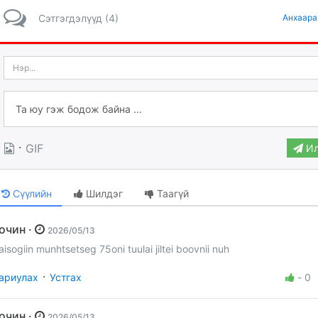
Сэтгэгдэлүүд (4)
Анхаара
·
GIF
Ил
Сүүлийн
Шилдэг
Таагүй
Зочин ·
2026/05/13
aisogiin munhtsetseg 75oni tuulai jiltei boovnii nuh
·
ариулах
Устгах
-
0
Зочин ·
2026/05/13