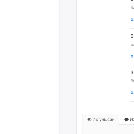
S
Х
Б
Х
B
Х
Их уншсан
Их