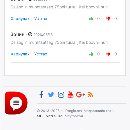
Daisogiin munhtsetseg 75oni tuulai jiltei boovnii nuh
·
Хариулах
Устгах
-
0
-
0
Зочин ·
2026/05/13
Daisogiin munhtsetseg 75oni tuulai jiltei boovnii nuh
·
Хариулах
Устгах
-
0
-
0
© 2013-2026 он Dorgio.mn, Мэдээллийн хөтөч
MGL Media Group
бүтээсэн.