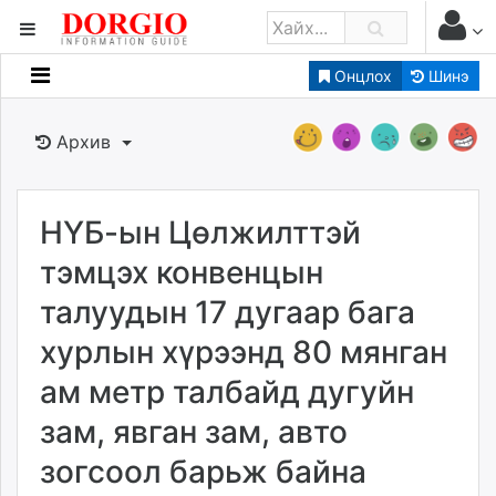
Онцлох
Шинэ
Мэдээллийн
Зар мэдээллийн
Архив
Банк санхүү
Бизнес ААН
Төрийн
НҮБ-ын Цөлжилттэй
Нийслэлийн
тэмцэх конвенцын
талуудын 17 дугаар бага
dorgio.mn
хурлын хүрээнд 80 мянган
Gogo.mn
caak.mn
ам метр талбайд дугуйн
news.mn
зам, явган зам, авто
zindaa.mn
Baabar.mn
зогсоол барьж байна
tovch.mn