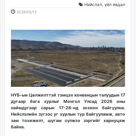
Нийслэл
,
үйл явдал
ikon.mn
2026-
2026-
mnb.mn
2026/05/13
05-
08-
Livetv.mn
13
06
Eguur.mn
12:30:26
14:06:12
24tsag.mn
shuud.mn
eagle.mn
ergelt.mn
zarig.mn
today.mn
zuv.mn
mminfo.mn
НҮБ-ын Цөлжилттэй тэмцэх конвенцын талуудын 17
ugluu.mn
дугаар бага хурлыг Монгол Улсад 2026 оны
urlag.mn
наймдугаар сарын 17-28-нд зохион байгуулна.
unen.mn
Нийслэлийн зүгээс уг хурлын түр байгууламж, авто
asu.mn
зам тохижилт, шугам сүлжээ зэргийг хариуцаж
shudarga.mn
байна.
shuurhai.mn