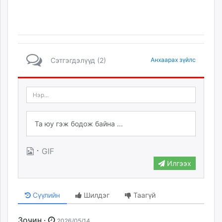
Сэтгэгдэлүүд (2)
Анхаарах зүйлс
·
GIF
Илгээх
Сүүлийн
Шилдэг
Таагүй
Зочин ·
2026/05/14