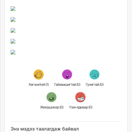
Хөгжилтэй (
1
)
Гайхамшигтай (
0
)
Гунигтай (
0
)
Жихүүцмээр (
0
)
Үзэн ядмаар (
0
)
Энэ мэдээ таалагдаж байвал