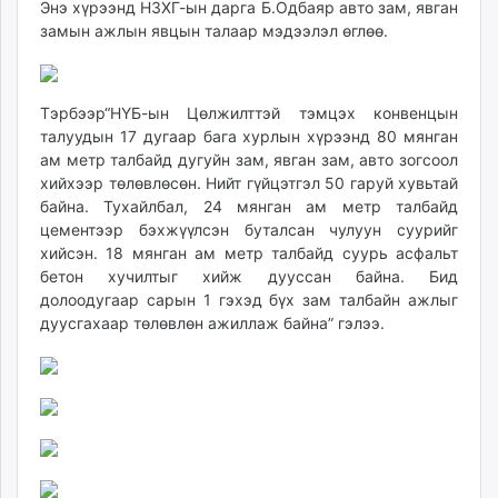
Энэ хүрээнд НЗХГ-ын дарга Б.Одбаяр авто зам, явган
unuudur.mn
замын ажлын явцын талаар мэдээлэл өглөө.
isee.mn
mglradio.com
fact.mn
Тэрбээр“НҮБ-ын Цөлжилттэй тэмцэх конвенцын
itoim.mn
талуудын 17 дугаар бага хурлын хүрээнд 80 мянган
tumen.mn
ам метр талбайд дугуйн зам, явган зам, авто зогсоол
хийхээр төлөвлөсөн. Нийт гүйцэтгэл 50 гаруй хувьтай
shuum.mn
байна. Тухайлбал, 24 мянган ам метр талбайд
times.mn
цементээр бэхжүүлсэн буталсан чулуун суурийг
tvmongolia.mn
хийсэн. 18 мянган ам метр талбайд суурь асфальт
mass.mn
бетон хучилтыг хийж дууссан байна. Бид
unegui.mn
долоодугаар сарын 1 гэхэд бүх зам талбайн ажлыг
дуусгахаар төлөвлөн ажиллаж байна” гэлээ.
assa.mn
toim.mn
tac.mn
paparazzi.mn
unread.today