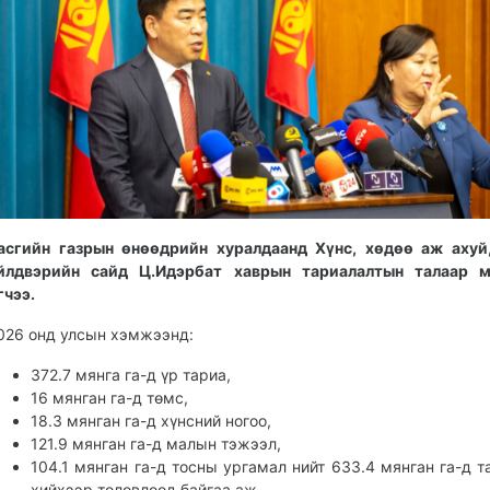
асгийн газрын өнөөдрийн хуралдаанд Хүнс, хөдөө аж ахуй
йлдвэрийн сайд Ц.Идэрбат хаврын тариалалтын талаар м
гчээ.
026 онд улсын хэмжээнд:
372.7 мянга га-д үр тариа,
16 мянган га-д төмс,
18.3 мянган га-д хүнсний ногоо,
121.9 мянган га-д малын тэжээл,
104.1 мянган га-д тосны ургамал нийт 633.4 мянган га-д т
хийхээр төлөвлөөд байгаа аж.