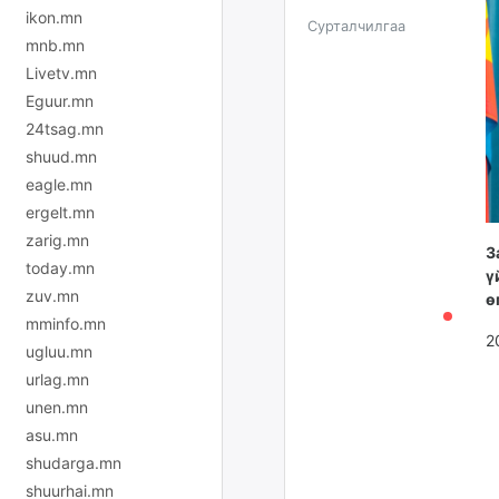
ikon.mn
Сурталчилгаа
mnb.mn
Livetv.mn
Eguur.mn
24tsag.mn
shuud.mn
eagle.mn
ergelt.mn
zarig.mn
З
today.mn
ү
zuv.mn
ө
mminfo.mn
2
ugluu.mn
urlag.mn
unen.mn
asu.mn
shudarga.mn
shuurhai.mn