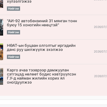
хүлээлгэжээ
Нийгэм
"АИ-92 автобензиний 31 мянган тонн
буюу 15 хоногийн нөөцтэй"
2026/07/
Нийгэм
НӨАТ-ын буцаан олголтыг иргэдийн
данс руу шилжүүлж эхэлжээ
2026/07/
Нийгэм
Карго ачаа тээврээр дамжуулан
сэтгэцэд нөлөөт бодис нэвтрүүлсэн
2026/07/
Г.У-д найман жилийн хорих ял
оногдуулжээ