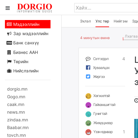
Эхлэл
Улс төр
Нийгэм
Эд
Мэдээллийн
Зар мэдээллийн
Лхагва 
4 минутын өмнө
Банк санхүү
Бизнес ААН
4
Сэтгэгдэл
Төрийн
Хуваалцах
Нийслэлийн
Жиргээ
dorgio.mn
Хөгжилтэй
Gogo.mn
caak.mn
Гайхамшигтай
news.mn
Гунигтай
zindaa.mn
Жихүүцмээр
Baabar.mn
1
Үзэн ядмаар
tovch.mn