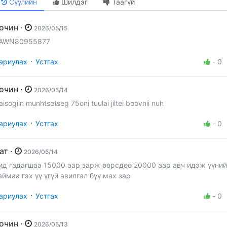
Сүүлийн
Шилдэг
Таагүй
Зочин ·
2026/05/15
AWN80955877
·
ариулах
Устгах
-
0
Зочин ·
2026/05/14
aisogiin munhtsetseg 75oni tuulai jiltei boovnii nuh
·
ариулах
Устгах
-
0
Бат ·
2026/05/14
ид гадагшаа 15000 аар зарж өөрсдөө 20000 аар авч идэж үүний
аймаа гэх үү үгүй авилгал бүү мах зар
·
ариулах
Устгах
-
0
Зочин ·
2026/05/13