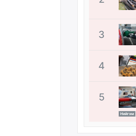
3
4
5
Нийгэм