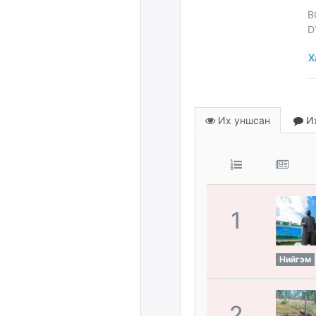
B
D
Х
Их уншсан
Их
1
Нийгэм
2