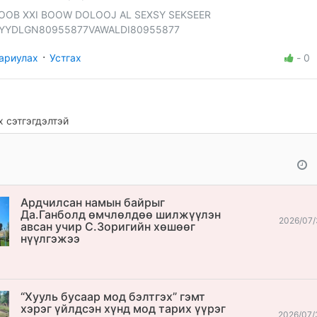
OOB XXI BOOW DOLOOJ AL SEXSY SEKSEER
YYDLGN80955877VAWALDI80955877
·
ариулах
Устгах
-
0
 сэтгэгдэлтэй
Ардчилсан намын байрыг
Да.Ганболд өмчлөлдөө шилжүүлэн
2026/07/
авсан учир С.Зоригийн хөшөөг
нүүлгэжээ
“Хууль бусаар мод бэлтгэх” гэмт
хэрэг үйлдсэн хүнд мод тарих үүрэг
2026/07/