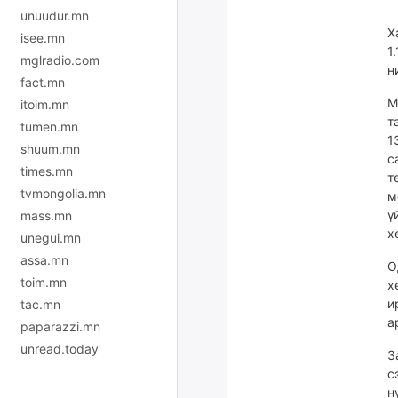
unuudur.mn
Х
isee.mn
1
mglradio.com
н
fact.mn
М
itoim.mn
т
tumen.mn
1
shuum.mn
с
times.mn
т
tvmongolia.mn
м
ү
mass.mn
х
unegui.mn
assa.mn
О
toim.mn
х
и
tac.mn
а
paparazzi.mn
unread.today
З
с
н