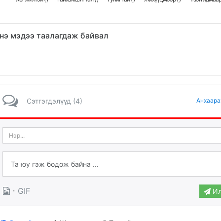
нэ мэдээ таалагдаж байвал
Сэтгэгдэлүүд (4)
Анхаара
·
GIF
Ил