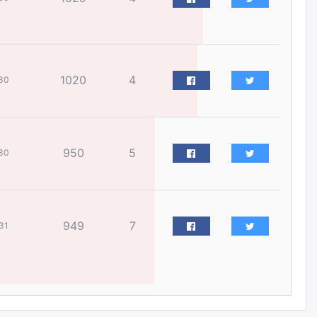
өчигдѳр
Монголчууд үйлдвэр
байгуулахыг эсэргүүцдэг
болтлоо тэнэгэрчихсэн гэж үү?
1020
4
30
өчигдѳр
Толгойтыг 3, 4 дүгээр
хороололтой холбосон авто
замын хөдөлгөөнийг
950
5
30
хэсэгчлэн хаана
өчигдѳр
Эрх зүйн үндэслэл нь
949
7
31
тодорхойгүй “гадаад элч
нарын” томилгоо
өчигдѳр
COP17 хурлын үеэр 5
дүүргийн 73 цэцэрлэг, 60