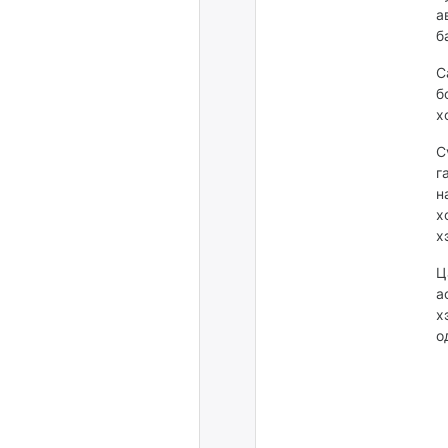
а
б
С
б
х
С
г
н
х
х
Ц
а
х
о