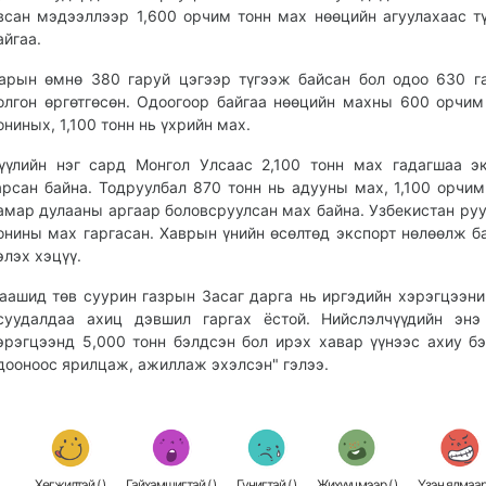
всан мэдээллээр 1,600 орчим тонн мах нөөцийн агуулахаас т
айгаа.
арын өмнө 380 гаруй цэгээр түгээж байсан бол одоо 630 г
олгон өргөтгөсөн. Одоогоор байгаа нөөцийн махны 600 орчим
ониных, 1,100 тонн нь үхрийн мах.
үүлийн нэг сард Монгол Улсаас 2,100 тонн мах гадагшаа э
арсан байна. Тодруулбал 870 тонн нь адууны мах, 1,100 орчим
амар дулааны аргаар боловсруулсан мах байна. Узбекистан руу
онины мах гаргасан. Хаврын үнийн өсөлтөд экспорт нөлөөлж б
элэх хэцүү.
аашид төв суурин газрын Засаг дарга нь иргэдийн хэрэгцээн
суудалдаа ахиц дэвшил гаргах ёстой. Нийслэлчүүдийн энэ
эрэгцээнд 5,000 тонн бэлдсэн бол ирэх хавар үүнээс ахиу б
дооноос ярилцаж, ажиллаж эхэлсэн" гэлээ.
Хөгжилтэй (
)
Гайхамшигтай (
)
Гунигтай (
)
Жихүүцмээр (
)
Үзэн ядмаар