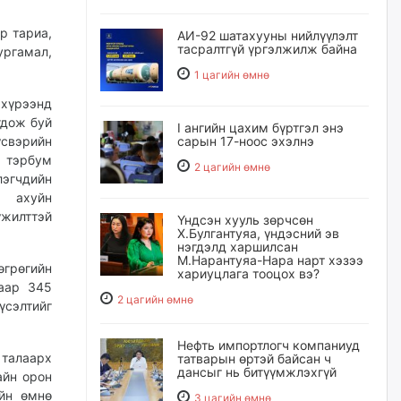
р тариа,
АИ-92 шатахууны нийлүүлэлт
тасралтгүй үргэлжилж байна
ургамал,
1 цагийн өмнө
хүрээнд
гдож буй
I ангийн цахим бүртгэл энэ
свэрийн
сарын 17-ноос эхэлнэ
 тэрбум
2 цагийн өмнө
лэгчдийн
ж ахуйн
үжилттэй
Үндсэн хууль зөрчсөн
Х.Булгантуяа, үндэсний эв
нэгдэлд харшилсан
М.Нарантуяа-Нара нарт хэзээ
грөгийн
хариуцлага тооцох вэ?
лаар 345
2 цагийн өмнө
үсэлтийг
Нефть импортлогч компаниуд
 талаарх
татварын өртэй байсан ч
дансыг нь битүүмжлэхгүй
айн орон
ийн өмнө
3 цагийн өмнө