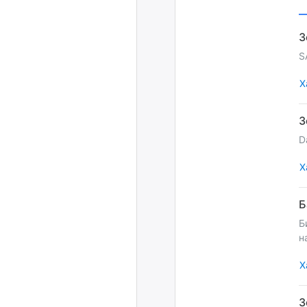
S
Х
D
Х
Б
н
Х