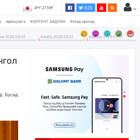
625
JPY 27.19₮
э
ярилцлага
КОНТЕНТ ЗАДЛАН
Хятад орноор
м 2026 08 02
Бямба 2026 08 01
Баасан 2026 07 31
нгол
өр
,
Бусад