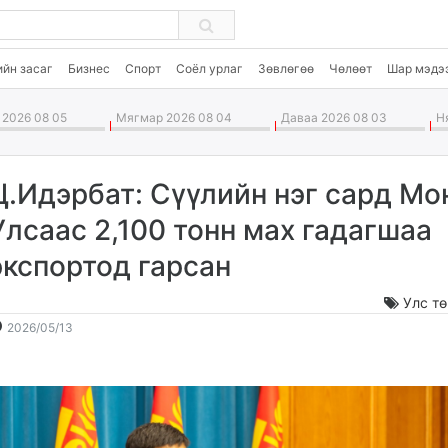
ийн засаг
Бизнес
Спорт
Соёл урлаг
Зөвлөгөө
Чөлөөт
Шар мэдэ
2026 08 05
Мягмар 2026 08 04
Даваа 2026 08 03
Ня
Ц.Идэрбат: Сүүлийн нэг сард Мо
Улсаас 2,100 тонн мах гадагшаа
экспортод гарсан
Улс т
2026-
2026-
2026/05/13
05-
08-
13
06
15:59:41
13:27:44