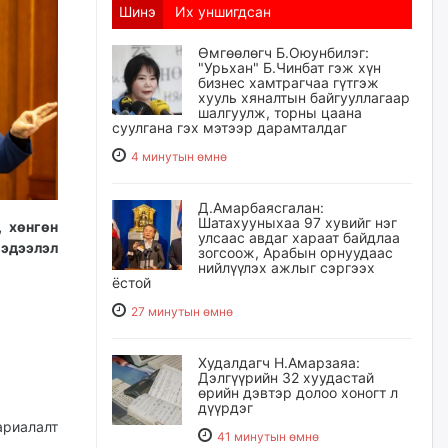
Шинэ
Их уншигдсан
Өмгөөлөгч Б.Оюунбилэг:
"Урьхан" Б.Чинбат гэж хүн
бизнес хамтрагчаа гүтгэж
хууль хяналтын байгууллагаар
шалгуулж, торны цаана
суулгана гэх мэтээр дарамталдаг
4 минутын өмнө
Д.Амарбаясгалан:
Шатахууныхаа 97 хувийг нэг
, хөнгөн
улсаас авдаг хараат байдлаа
эдээлэл
зогсоож, Арабын орнуудаас
нийлүүлэх ажлыг сэргээх
ёстой
27 минутын өмнө
Худалдагч Н.Амарзаяа:
Дэлгүүрийн 32 хуудастай
өрийн дэвтэр долоо хоногт л
дүүрдэг
ариалалт
41 минутын өмнө