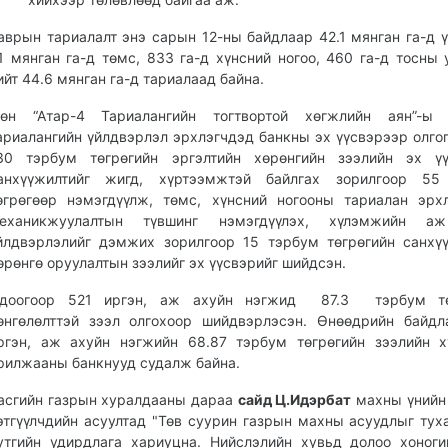
аврын тариалалт энэ сарын 12-ны байдлаар 42.1 мянган га-д ү
.1 мянган га-д төмс, 833 га-д хүнсний ногоо, 460 га-д тосны 
ийт 44.6 мянган га-д тариалаад байна.
өн “Атар-4 Тариалангийн тогтвортой хөгжлийн аян”-ы 
ариалангийн үйлдвэрлэл эрхлэгчдэд банкны эх үүсвэрээр олго
30 тэрбум төгрөгийн эргэлтийн хөрөнгийн зээлийн эх үү
анхүүжилтийг жигд, хүртээмжтэй байлгах зорилгоор 55
өгрөгөөр нэмэгдүүлж, төмс, хүнсний ногооны тариалан эрх
еханикжуулалтын түвшинг нэмэгдүүлэх, хүлэмжийн а
йлдвэрлэлийг дэмжих зорилгоор 15 тэрбум төгрөгийн санхү
өрөнгө оруулалтын зээлийг эх үүсвэрийг шийдсэн.
доогоор 521 иргэн, аж ахуйн нэгжид 87.3 тэрбум тө
өнгөлөлттэй зээл олгохоор шийдвэрлэсэн. Өнөөдрийн байд
ргэн, аж ахуйн нэгжийн 68.87 тэрбум төгрөгийн зээлийн х
рилжааны банкнууд судалж байна.
асгийн газрын хуралдааны дараа
сайд Ц.Идэрбат
махны үнийн
этгүүлчдийн асуултад "Төв суурин газрын махны асуудлыг тух
утгийн удирдлага хариуцна. Нийслэлийн хувьд долоо хоног