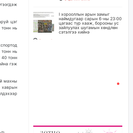
үгээгдэж
I хорооллын арын замыг
наймдугаар сарын 6-ны 23:00
аруй цэг
цагаас түр хааж, борооны ус
зайлуулах шугамын хөндлөн
 тонн нь
сэтэлгээ хийнэ
3 цагийн өмнө
кспортод
 тонн нь
А.Ариунзаяа: Хүний нэр төрийг
 40 тонн
нас барсных нь дараа ч
айна гэж
хуулиар хамгаалах ёстой
3 цагийн өмнө
ий махны
 хаврын
Оюу толгойгоос “Рио Тинто”
ашиг хүртэж эхэлсэн ч Монгол
элдэхээр
Улс өр төлсөөр байна
3 цагийн өмнө
ХЗДХ-ын сайд С.Амарсайхан:
Авлигаар авсан хөрөнгийг
хурааж, нийгмийн сайн
 (
1
)