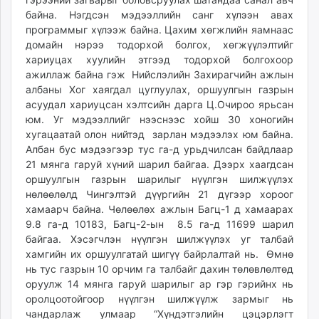
байна. Нэгдсэн мэдээллийн санг хүлээн авах
программыг хүлээж байна. Цахим хөгжлийн яамнаас
домайн нэрээ тодорхой болгох, хөгжүүлэлтийг
хариуцах хуулийн этгээд тодорхой болгохоор
ажиллаж байна гэж Нийслэлийн Захирагчийн ажлын
албаны Хог хаягдал цуглуулах, оршуулгын газрын
асуудал хариуцсан хэлтсийн дарга Ц.Очироо ярьсан
юм. Уг мэдээллийг нээснээс хойш 30 хоногийн
хугацаатай олон нийтэд зарлан мэдээлэх юм байна.
Албан бус мэдээгээр тус га-д урьдчилсан байдлаар
21 мянга гаруй хүний шарил байгаа. Дээрх хаагдсан
оршуулгын газрын шарилыг нүүлгэн шилжүүлэх
нөлөөлөлд Чингэлтэй дүүргийн 21 дүгээр хороог
хамаарч байна. Чөлөөлөх ажлын Багц-1 д хамаарах
9.8 га-д 10183, Багц-2-ын 8.5 га-д 11699 шарил
байгаа. Хэсэгчлэн нүүлгэн шилжүүлэх уг талбай
хамгийн их оршуулгатай шигүү байрлалтай нь. Өмнө
нь тус газрын 10 орчим га талбайг дахин төлөвлөлтөд
оруулж 14 мянга гаруй шарилыг ар гэр гэрийнх нь
оролцоотойгоор нүүлгэн шилжүүлж зармыг нь
чандарлаж улмаар “Хүндэтгэлийн цэцэрлэгт