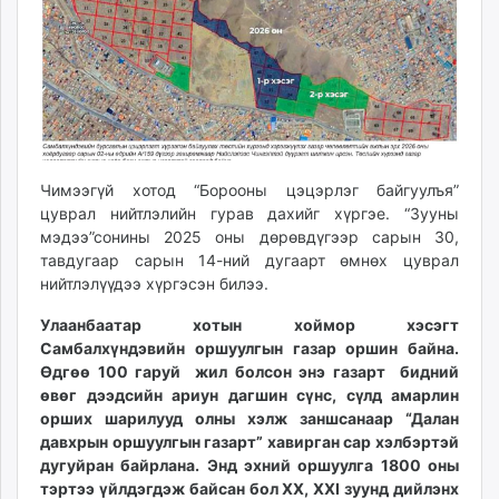
ikon.mn
mnb.mn
Livetv.mn
Eguur.mn
24tsag.mn
shuud.mn
eagle.mn
Чимээгүй хотод “Борооны цэцэрлэг байгуулъя”
ergelt.mn
цуврал нийтлэлийн гурав дахийг хүргэе. “Зууны
мэдээ”сонины 2025 оны дөрөвдүгээр сарын 30,
zarig.mn
тавдугаар сарын 14-ний дугаарт өмнөх цуврал
today.mn
нийтлэлүүдээ хүргэсэн билээ.
zuv.mn
mminfo.mn
Улаанбаатар хотын хоймор хэсэгт
Самбалхүндэвийн оршуулгын газар оршин байна.
ugluu.mn
Өдгөө 100 гаруй жил болсон энэ газарт бидний
urlag.mn
өвөг дээдсийн ариун дагшин сүнс, сүлд амарлин
unen.mn
орших шарилууд олны хэлж заншсанаар “Далан
asu.mn
давхрын оршуулгын газарт” хавирган сар хэлбэртэй
shudarga.mn
дугуйран байрлана. Энд эхний оршуулга 1800 оны
тэртээ үйлдэгдэж байсан бол XX, XXI зуунд дийлэнх
shuurhai.mn