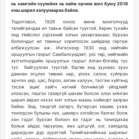
нь хамгийн сүүлийнх нь найм орчим жил буюу 2018
unuudur.mn
оны шарил халуунаараа байна.
isee.mn
mglradio.com
Тодотговол, 1929 оноос өмнө монголчууд
талийгаачдаа ил тавьж байсан түүхтэй. Харин тухайн
fact.mn
онд Нийслэл хүрээний хотын захиргаанаас бурхан
itoim.mn
болоочдыг ил тавихыг хориглосон шийдвэр гаргаж
tumen.mn
албажуулсан аж. Ингэснээр 1930 онд нийтийн
shuum.mn
оршуулгын газрыг Самбалхүндэвт, улс төр, нийгмийн
times.mn
зүтгэлтнүүдийн оршуулгын газрыг Алтан-Өлгийд тус
тус байгуулсан түүхтэй. Өдгөө энд зуунаас зуун
tvmongolia.mn
дамнан эгцлэн төөнөх нар, үлээх салхи, хуйлран
mass.mn
эрчлэх үер, цас, бороо, аагим халуун, тэсгэм хүйтэнд
unegui.mn
тэсэж ашиг хайгч нэгний болчимгүй үйлдлийг
assa.mn
элээсэн, гишгэх газаргүй шахам болсон олон мянган
toim.mn
шарил аврал нэхэх мэт хотын маань хойморт залран
байна. Энд, тэндгүй хагарч, бутарсан хөшөө, ухаж
tac.mn
тоногдсон булшны нүх, цөмөрч хотойсон балгас болж
paparazzi.mn
хэн гэдэг бурхан болооч вэ гэдэг нь танигдахаа
unread.today
больж айдас төрүүлэм, эмх цэгцгүй, хог, хаягдалд
дарагдсан дүр зурагтай. Талийгаачийнхаа шарилыг
хайж, эргэж, тойглохоор ирсэн хэн нэгэн эндээс л