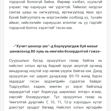
тодорхой болоогүй байна. Өөрөөр хэлбэл, хуульгүй
учраас төр хариуцах чиг үүрэггүй. Тиймээс нэгдсэн
сангаа цааш нь хөгжүүлээд, өргөжүүлээд явах эрх
бүхий байгууллага нь мэргэжлийн холбоод уу, тухайн
аймаг, нийслэлийн хариуцсан агентлаг нь уу гэдгийг
тодорхой болгох хэрэгтэй” гэсэн юм.
-“Хүчит шонхор зах”-д борлуулагдаж буй махыг
шинжлэхэд 80 хувь нь нянгийн бохирдолтой гэжээ-
Суурьшлын бүсэд оршуулгын газар байгаа нь
нийслэл хотын иргэд бидний эрүүл аюулгүй орчинд
амьдрахад ноцтой хор нөлөө үзүүлж байгаа юм. Далд
оршуулсан нэг шарил дунджаар 60-70 жилд бүрэн
задардаг гэсэн эрдэмтдийн судалгаа байдаг.
Тодруулбал, кадми, мөнгөн ус зэрэг байгальд
задардаггүй хорт бодисууд шарилаас ялгарч агаар,
хөрсийг бохирдуулдаг. Тус оршуулгын газар нь
Чингэлтэй дүүргийн 7, 10, 11, 12-р хороодын нутаг
дэвсгэрт оршдог бөгөөд Нийслэл хотын иргэдийн