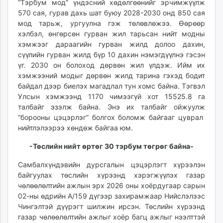
“Тэрбум мод” үндэсний хөдөлгөөнийг эрчимжүүлж
570 сая, гурав дахь шат буюу 2028-2030 онд 850 сая
мод тарьж, ургуулна гэж төлөвлөжээ. Өөрөөр
хэлбэл, өнгөрсөн гурван жил тарьсан нийт модны
хэмжээг дараагийн гурван жилд долоо дахин,
сүүлийн гурван жилд бүр 10 дахин нэмэгдүүлнэ гэсэн
үг. 2030 он болоход дөрвөн жил үлдэж. Ийм их
хэмжээний модыг дөрвөн жилд тарина гэхэд бодит
байдал дээр биелэх магадлал тун хомс байна. Тэгвэл
Улсын хэмжээнд 1170 чимээгүй хот 15525.8 га
талбайг эзэлж байна. Энэ их талбайг ойжуулж
“борооны цэцэрлэг” болгох боломж байгааг цуврал
нийтлэлээрээ хөндөж байгаа юм.
-Төслийн нийт өртөг 30 тэрбум төгрөг байна-
Самбалхүндэвийн дурсгалын цэцэрлэгт хүрээлэн
байгуулах төслийн хүрээнд хэрэгжүүлэх газар
чөлөөлөлтийн ажлын эрх 2026 оны хоёрдугаар сарын
02-ны өдрийн А/159 дүгээр захирамжаар Нийслэлээс
Чингэлтэй дүүрэгт шилжин ирсэн. Төслийн хүрээнд
газар чөлөөлөлтийн ажлыг хоёр багц ажлыг нээлттэй