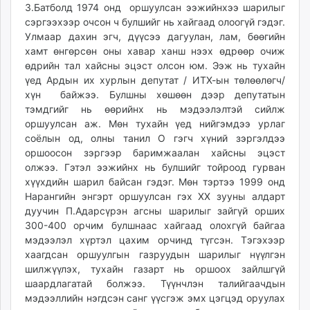
З.Батболд 1974 онд оршуулсан ээжийнхээ шарилыг
сэргээхээр очсон ч булшийг нь хайгаад олоогүй гэдэг.
Улмаар дахин эгч, дүүсээ дагуулан, лам, бөөгийн
хамт өнгөрсөн оны хавар ханш нээх өдрөөр очиж
өдрийн тал хайсны эцэст олсон юм. Ээж нь тухайн
үед Ардын их хурлын депутат / ИТХ-ын төлөөлөгч/
хүн байжээ. Булшны хөшөөн дээр депутатын
тэмдгийг нь өөрийнх нь мэдээлэлтэй сийлж
оршуулсан аж. Мөн тухайн үед нийгэмдээ урлаг
соёлын од, олны танил О гэгч хүний зэргэлдээ
оршоосон зэргээр баримжаалан хайсны эцэст
олжээ. Гэтэл ээжийнх нь булшийг тойроод гурван
хүүхдийн шарил байсан гэдэг. Мөн тэртээ 1999 онд
Нарангийн энгэрт оршуулсан гэх XX зууны алдарт
дуучин П.Адарсүрэн агсны шарилыг зайгүй орших
300-400 орчим булшнаас хайгаад олохгүй байгаа
мэдээлэл хүртэл цахим орчинд түгсэн. Тэгэхээр
хаагдсан оршуулгын газруудын шарилыг нүүлгэн
шилжүүлэх, тухайн газарт нь оршоох зайлшгүй
шаардлагатай болжээ. Түүнчлэн талийгаачдын
мэдээллийн нэгдсэн санг үүсгэж эмх цэгцэд оруулах