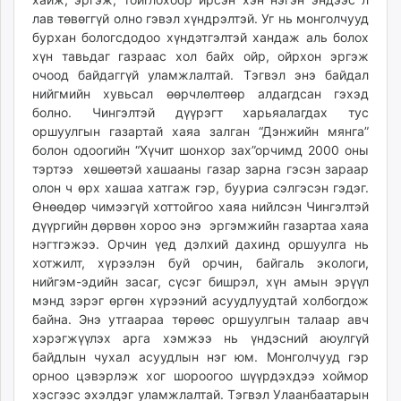
лав төвөггүй олно гэвэл хүндрэлтэй. Уг нь монголчууд
бурхан бологсдодоо хүндэтгэлтэй хандаж аль болох
хүн тавьдаг газраас хол байх ойр, ойрхон эргэж
очоод байдаггүй уламжлалтай. Тэгвэл энэ байдал
нийгмийн хувьсал өөрчлөлтөөр алдагдсан гэхэд
болно. Чингэлтэй дүүрэгт харьяалагдах тус
оршуулгын газартай хаяа залган “Дэнжийн мянга”
болон одоогийн “Хүчит шонхор зах”орчимд 2000 оны
тэртээ хөшөөтэй хашааны газар зарна гэсэн зараар
олон ч өрх хашаа хатгаж гэр, бууриа сэлгэсэн гэдэг.
Өнөөдөр чимээгүй хоттойгоо хаяа нийлсэн Чингэлтэй
дүүргийн дөрвөн хороо энэ эргэмжийн газартаа хаяа
нэгтгэжээ. Орчин үед дэлхий дахинд оршуулга нь
хотжилт, хүрээлэн буй орчин, байгаль экологи,
нийгэм-эдийн засаг, сүсэг бишрэл, хүн амын эрүүл
мэнд зэрэг өргөн хүрээний асуудлуудтай холбогдож
байна. Энэ утгаараа төрөөс оршуулгын талаар авч
хэрэгжүүлэх арга хэмжээ нь үндэсний аюулгүй
байдлын чухал асуудлын нэг юм. Монголчууд гэр
орноо цэвэрлэж хог шороогоо шүүрдэхдээ хоймор
хэсгээс эхэлдэг уламжлалтай. Тэгвэл Улаанбаатарын