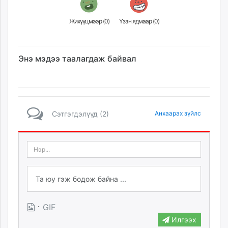
Жихүүцмээр (
0
)
Үзэн ядмаар (
0
)
Энэ мэдээ таалагдаж байвал
Сэтгэгдэлүүд (2)
Анхаарах зүйлс
·
GIF
Илгээх