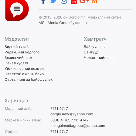
© 2013-2026 он Dorgio.mn, Мэдээллийн хөтөч
MGL Media Group
бүтээсэн.
Мэдээлэл
Хамтрагч
Бидний тухай
Байгууллага
Редакцийн бодлого
Сайтууд
Зохиогчийн эрх
Чөлөөт нийтлэгч
Санал хүсэлт
Үйлчилгээний нөхцөл
Нээлттэй ажлын байр
Сурталчилгаа байршуулах
Харилцаа
Мэдээний алба:
7711 4747
dorgio.news@yahoo.com
Маркетингийн алба:
8800 4147
,
7711 4747
mongolmediagroup@yahoo.com
Оффис:
7711 4747