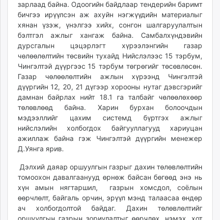
зарлаад байна. Одоогийн байдлаар тендерийн баримт
бичгээ ирүүлсэн аж ахуйн нэгжүүдийн материалыг
хянан үзэж, үнэлгээ хийх, сонгон шалгаруулалтын
бэлтгэл ажлыг хангаж байна. Самбалхүндэвийн
дурсгалын цэцэрлэгт хүрээлэнгийн газар
чөлөөлөлтийн төсвийн тухайд Нийслэлээс 15 тэрбум,
Чингэлтэй дүүргээс 15 тэрбум төгрөгийг төсөвлөсөн.
Газар чөлөөлөлтийн ажлын хүрээнд Чингэлтэй
дүүргийн 12, 20, 21 дүгээр хорооны нутаг дэвсгэрийг
дамнан байрлах нийт 18.1 га талбайг чөлөөлөхөөр
төлөвлөөд байна. Харин бурхан болоочдын
мэдээллийг цахим системд бүртгэх ажлыг
нийслэлийн холбогдох байгууллагууд хариуцан
ажиллаж байна гэж Чингэлтэй дүүргийн менежер
Д.Уянга ярив.
Дэлхий даяар оршуулгын газрыг дахин төлөвлөлтийн
томоохон давалгаанууд өрнөж байсан бөгөөд энэ нь
хүн амын нягтаршил, газрын хомсдол, соёлын
өөрчлөлт, байгаль орчин, эрүүл мэнд талаасаа өндөр
ач холбогдолтой байдаг. Дахин төлөвлөлтийг
оршуулгын газрын зориулалтыг өөрчлөх, нэмэх, хот