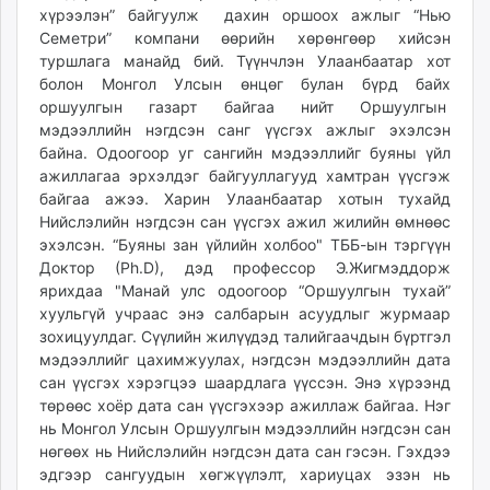
хүрээлэн” байгуулж дахин оршоох ажлыг “Нью
Семетри” компани өөрийн хөрөнгөөр хийсэн
туршлага манайд бий. Түүнчлэн Улаанбаатар хот
болон Монгол Улсын өнцөг булан бүрд байх
оршуулгын газарт байгаа нийт Оршуулгын
мэдээллийн нэгдсэн санг үүсгэх ажлыг эхэлсэн
байна. Одоогоор уг сангийн мэдээллийг буяны үйл
ажиллагаа эрхэлдэг байгууллагууд хамтран үүсгэж
байгаа ажээ. Харин Улаанбаатар хотын тухайд
Нийслэлийн нэгдсэн сан үүсгэх ажил жилийн өмнөөс
эхэлсэн. “Буяны зан үйлийн холбоо" ТББ-ын тэргүүн
Доктор (Ph.D), дэд профессор Э.Жигмэддорж
ярихдаа "Манай улс одоогоор “Оршуулгын тухай”
хуульгүй учраас энэ салбарын асуудлыг журмаар
зохицуулдаг. Сүүлийн жилүүдэд талийгаачдын бүртгэл
мэдээллийг цахимжуулах, нэгдсэн мэдээллийн дата
сан үүсгэх хэрэгцээ шаардлага үүссэн. Энэ хүрээнд
төрөөс хоёр дата сан үүсгэхээр ажиллаж байгаа. Нэг
нь Монгол Улсын Оршуулгын мэдээллийн нэгдсэн сан
нөгөөх нь Нийслэлийн нэгдсэн дата сан гэсэн. Гэхдээ
эдгээр сангуудын хөгжүүлэлт, хариуцах эзэн нь