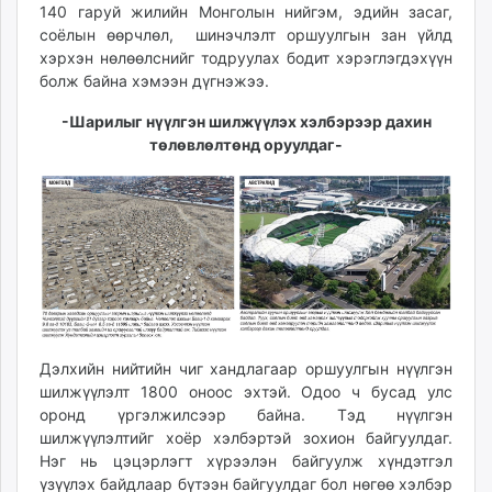
140 гаруй жилийн Монголын нийгэм, эдийн засаг,
соёлын өөрчлөл, шинэчлэлт оршуулгын зан үйлд
хэрхэн нөлөөлснийг тодруулах бодит хэрэглэгдэхүүн
болж байна хэмээн дүгнэжээ.
-Шарилыг нүүлгэн шилжүүлэх хэлбэрээр дахин
төлөвлөлтөнд оруулдаг-
Дэлхийн нийтийн чиг хандлагаар оршуулгын нүүлгэн
шилжүүлэлт 1800 оноос эхтэй. Одоо ч бусад улс
оронд үргэлжилсээр байна. Тэд нүүлгэн
шилжүүлэлтийг хоёр хэлбэртэй зохион байгуулдаг.
Нэг нь цэцэрлэгт хүрээлэн байгуулж хүндэтгэл
үзүүлэх байдлаар бүтээн байгуулдаг бол нөгөө хэлбэр