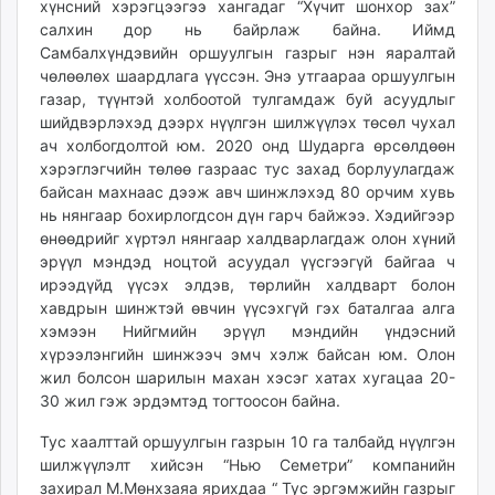
хүнсний хэрэгцээгээ хангадаг “Хүчит шонхор зах”
салхин дор нь байрлаж байна. Иймд
Самбалхүндэвийн оршуулгын газрыг нэн яаралтай
чөлөөлөх шаардлага үүссэн. Энэ утгаараа оршуулгын
газар, түүнтэй холбоотой тулгамдаж буй асуудлыг
шийдвэрлэхэд дээрх нүүлгэн шилжүүлэх төсөл чухал
ач холбогдолтой юм. 2020 онд Шударга өрсөлдөөн
хэрэглэгчийн төлөө газраас тус захад борлуулагдаж
байсан махнаас дээж авч шинжлэхэд 80 орчим хувь
нь нянгаар бохирлогдсон дүн гарч байжээ. Хэдийгээр
өнөөдрийг хүртэл нянгаар халдварлагдаж олон хүний
эрүүл мэндэд ноцтой асуудал үүсгээгүй байгаа ч
ирээдүйд үүсэх элдэв, төрлийн халдварт болон
хавдрын шинжтэй өвчин үүсэхгүй гэх баталгаа алга
хэмээн Нийгмийн эрүүл мэндийн үндэсний
хүрээлэнгийн шинжээч эмч хэлж байсан юм. Олон
жил болсон шарилын махан хэсэг хатах хугацаа 20-
30 жил гэж эрдэмтэд тогтоосон байна.
Тус хаалттай оршуулгын газрын 10 га талбайд нүүлгэн
шилжүүлэлт хийсэн “Нью Семетри” компанийн
захирал М.Мөнхзаяа ярихдаа “ Тус эргэмжийн газрыг