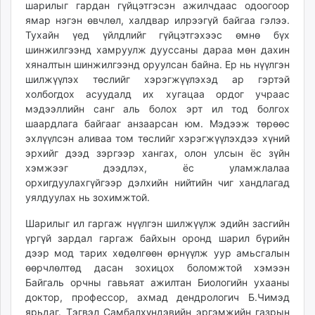
шарилыг гардан гүйцэтгэсэн ажилчдаас одоогоор
ямар нэгэн өвчлөл, халдвар илрээгүй байгаа гэлээ.
Тухайн үед үйлдлийг гүйцэтгэхээс өмнө бүх
шинжилгээнд хамруулж дууссаны дараа мөн дахин
хяналтын шинжилгээнд оруулсан байна. Ер нь нүүлгэн
шилжүүлэх төслийг хэрэгжүүлэхэд ар гэртэй
холбогдох асуудалд их хугацаа ордог учраас
мэдээллийн санг аль болох эрт ил тод болгох
шаардлага байгааг анзаарсан юм. Мэдээж төрөөс
эхлүүлсэн аливаа том төслийг хэрэгжүүлэхдээ хүний
эрхийг дээд зэргээр хангах, олон улсын ёс зүйн
хэмжээг дээдлэх, ёс уламжлалаа
орхигдуулахгүйгээр дэлхийн нийтийн чиг хандлагад
уялдуулах нь зохимжтой.
Шарилыг ил гаргаж нүүлгэн шилжүүлж эдийн засгийн
үргүй зардал гаргаж байхын оронд шарил бүрийн
дээр мод тарих хөдөлгөөн өрнүүлж уур амьсгалын
өөрчлөлтөд дасан зохицох боломжтой хэмээн
Байгаль орчны гавьяат ажилтан Биологийн ухааны
доктор, профессор, ахмад дендрологич Б.Чимэд
ярьдаг. Тэгвэл Самбалхүндэвийн эргэмжийн газрын