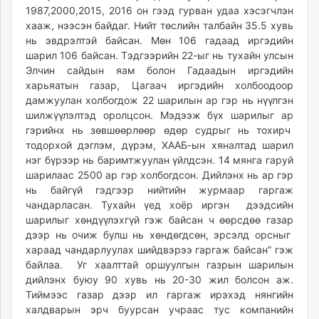
1987,2000,2015, 2016 он гээд гурван удаа хэсэгчлэн
хааж, нээсэн байдаг. Нийт төслийн талбайн 35.5 хувь
нь эвдрэлтэй байсан. Мөн 106 гадаад иргэдийн
шарил 106 байсан. Тэдгээрийн 22-ыг нь тухайн улсын
Элчин сайдын яам болон Гадаадын иргэдийн
харьяатын газар, Цагаач иргэдийн холбоодоор
дамжуулан холбогдож 22 шарилын ар гэр нь нүүлгэн
шилжүүлэлтэд оролцсон. Мэдээж бүх шарилыг ар
гэрийнх нь зөвшөөрлөөр өдөр судрыг нь тохирч
тодорхой дэглэм, дүрэм, ХААБ-ын хяналтад шарил
нэг бүрээр нь баримтжуулан үйлдсэн. 14 мянга гаруй
шарилаас 2500 ар гэр холбогдсон. Дийлэнх нь ар гэр
нь байгүй гэдгээр нийтийн журмаар гаргаж
чандарласан. Тухайн үед хоёр иргэн дээдсийн
шарилыг хөндүүлэхгүй гэж байсан ч өөрсдөө газар
дээр нь очиж булш нь хөндөгдсөн, эрсэлд орсныг
хараад чандарлуулах шийдвэрээ гаргаж байсан” гэж
байлаа. Уг хаалттай оршуулгын газрын шарилын
дийлэнх буюу 90 хувь нь 20-30 жил болсон аж.
Тиймээс газар дээр ил гаргаж ирэхэд нянгийн
халдварын эрч буурсан учраас тус компанийн