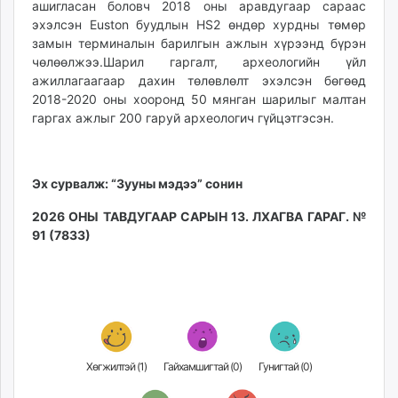
ашигласан боловч 2018 оны аравдугаар сараас
эхэлсэн Euston буудлын HS2 өндөр хурдны төмөр
замын терминалын барилгын ажлын хүрээнд бүрэн
чөлөөлжээ.Шарил гаргалт, археологийн үйл
ажиллагаагаар дахин төлөвлөлт эхэлсэн бөгөөд
2018-2020 оны хооронд 50 мянган шарилыг малтан
гаргах ажлыг 200 гаруй археологич гүйцэтгэсэн.
Эх сурвалж: “Зууны мэдээ” сонин
2026 ОНЫ ТАВДУГААР САРЫН 13. ЛХАГВА ГАРАГ. №
91 (7833)
Хөгжилтэй (
1
)
Гайхамшигтай (
0
)
Гунигтай (
0
)