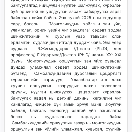
байгуулалтад нийцүүлэн нүүлгэн шилжүүлэх, хүрээлэн
буй орчинтой нь уялдуулан засаж сайжруулах зэрэг
байдлаар хийж байна. Энэ тухай 2025 оны есдүгээр
сард болсон “Монголчуудын хойлгын зан үйл,
уламжлал, орчин үеийн чиг хандлага” сэдэвт эрдэм
шинжилгээний VI хурлын үеэр тавьсан олон
эрдэмтэн, судлаачдын итгэлд дурдаж байв. Энэ үеэр
судлаач Э.Жигмэддорж /Доктор (Ph.D), дэд
профессор/, Г.Идэрмаа/Доктор (Ph.D/ нарын XX- XXI
Зууны Монголчуудын оршуулгын зан үйл: хувьсал
дундах уламжлал сэдэвт эрдэм шинжилгээний
бүтээлд Самбалхүндэвийн дурсгалын цэцэрлэгт
хүрээлэнгийн шарилууд Улаанбаатар хот дахь
хуучин оршуулгын газруудыг дахин төлөвлөлт
оруулж, нүүлгэн шилжүүлэх, цэцэрлэгт хүрээлэн
байгуулах явдал нь дэлхий дахины хөгжлийн чиг
хандлагад нийцсэн хүн амын эрүүл мэнд, аюулгүй
байдал, байгаль экологид ээлтэй үйл ажиллагаа
болох нь судалгаанаас харагдаж байна
.Самбалхүндэвийн оршуулгын газар нь монголчуудын
оршуулгын зан үйлийн уламжлал, хувьсал, сүүлийн