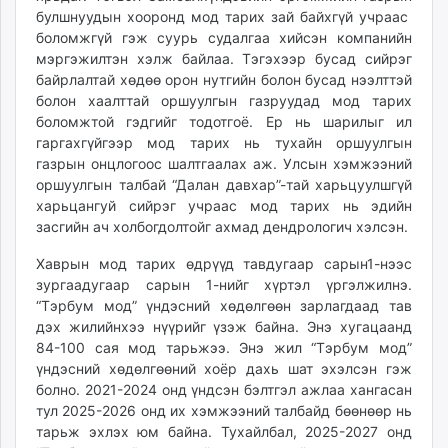
булшнуудын хооронд мод тарих зай байхгүй учраас
боломжгүй гэж суурь судалгаа хийсэн компанийн
мэргэжилтэн хэлж байлаа. Тэгэхээр бусад сийрэг
байрлалтай хөдөө орон нутгийн болон бусад нээлттэй
болон хаалттай оршуулгын газруудад мод тарих
боломжтой гэдгийг тодотгоё. Ер нь шарилыг ил
гаргахгүйгээр мод тарих нь тухайн оршуулгын
газрын онцлогоос шалтгаалах аж. Улсын хэмжээний
оршуулгын талбай “Далан давхар”-тай харьцуулшгүй
харьцангуй сийрэг учраас мод тарих нь эдийн
засгийн ач холбогдолтойг ахмад дендрологич хэлсэн.
Хаврын мод тарих өдрүүд тавдугаар сарын1-нээс
зургаадугаар сарын 1-нийг хүртэл үргэлжилнэ.
“Тэрбум мод” үндэсний хөдөлгөөн зарлагдаад тав
дэх жилийнхээ нүүрийг үзэж байна. Энэ хугацаанд
84-100 сая мод тарьжээ. Энэ жил “Тэрбум мод”
үндэсний хөдөлгөөний хоёр дахь шат эхэлсэн гэж
болно. 2021-2024 онд үндсэн бэлтгэл ажлаа хангасан
тул 2025-2026 онд их хэмжээний талбайд бөөнөөр нь
тарьж эхлэх юм байна. Тухайлбал, 2025-2027 онд