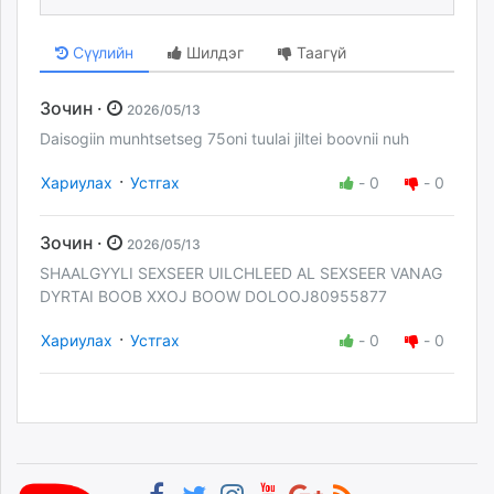
Сүүлийн
Шилдэг
Таагүй
Зочин ·
2026/05/13
Daisogiin munhtsetseg 75oni tuulai jiltei boovnii nuh
·
Хариулах
Устгах
-
0
-
0
Зочин ·
2026/05/13
SHAALGYYLI SEXSEER UILCHLEED AL SEXSEER VANAG
DYRTAI BOOB XXOJ BOOW DOLOOJ80955877
·
Хариулах
Устгах
-
0
-
0