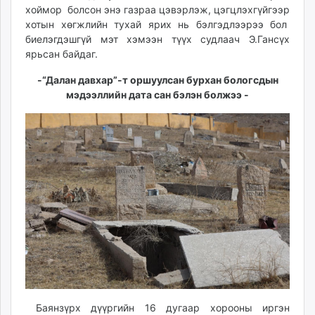
хоймор болсон энэ газраа цэвэрлэж, цэгцлэхгүйгээр
хотын хөгжлийн тухай ярих нь бэлгэдлээрээ бол
биелэгдэшгүй мэт хэмээн түүх судлаач Э.Гансүх
ярьсан байдаг.
-“Далан давхар”-т оршуулсан бурхан бологсдын
мэдээллийн дата сан бэлэн болжээ -
Баянзүрх дүүргийн 16 дугаар хорооны иргэн