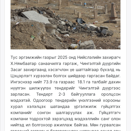
Тус эргэмжийн газрыг 2025 онд Нийслэлийн захирагч
Х.Нямбаатар санаачилга гаргаж, Чингэлтэй дүүргийн
Засаг захиргаанд хэсэгчлэн үе шаттайгаар бүхэлд нь
Цэцэрлэгт хүрээлэн болгох шийдвэр гаргасан байдаг.
Ингэснээр нийт 73.9 га газраас 18.1 га талбайг дахин
нүүлгэн шилжүүлэх тендерийг Чингэлтэй дүүргээс
зарласан. Тендерт 2-3 байгууллага оролцсон
мэдээтэй. Одоогоор тендерийн үнэлгээний хорооны
хурал хэлэлцэх шатандаа үргэлжилж гүйцэтгэх
компанийг сонгон шалгаруулах аж. Гүйцэтгэгч
компани тодрохтой зэрэгцээд мэдээллийн санг олон
нийтэд ил болгохоор ажиллаж байгаа. Мөн гурвалсан
гэрээний загварыг боловсруулах шатандаа санал авч