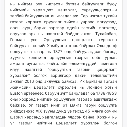
нь нийгэм рүү чиглэсэн бүтээн байгуулалт буюу
нийгмийн хэрэгцээт цэцэрлэг, сургууль,спортын
талбай байгуулахад ашигладаг аж. Төр нэгэнт тухайн
газарт хөрөнгө оруулалт хийсэн учраас эргүүлээд
орон сууц барих зэргээр эдийн засгийн эргэлтэд
оруулах эрх нь нээлттэй байдаг ажээ. Тухайлбал,
Герман улс Оршуулгын цэцэрлэгт хүрээлэн
байгуулах төслийг Хамбург хотноо байрлах Ольсдорф
оршуулгын газар нь 1877 онд байгуулагдсан бөгөөд
хуучны хэвшмэл оршуулгын газрыг соёл урлаг,
амралт зугаалга, байгалийн элементүүдийг шингээн
илүү нээлттэй “оршуулгын газрын цэцэрлэгт
хүрээлэн” болгох зорилгоор дахин төлөвлөлтийн
ажлыг 2016 онд эхлүүлж байжээ. Их Британи Гэгээн
Жеймсийн цэцэрлэгт хүрээлэн нь Лондон хотын
Euston өртөөнөөс баруун зүгт байрладаг ба 1788-1853
оны хооронд нийтийн оршуулгын газраар ашиглагдаж
байжээ. Уг газарт нийт 61 мянга гаруй оршуулга
хийгдсэнээс XIX зууны дунд үе гэхэд 45 мянга орчим
шарил хөрсөнд хадгалагдан үлдсэн байна. Хожим нь
уг газрыг нийтийн цэцэрлэгт хүрээлэн болгон