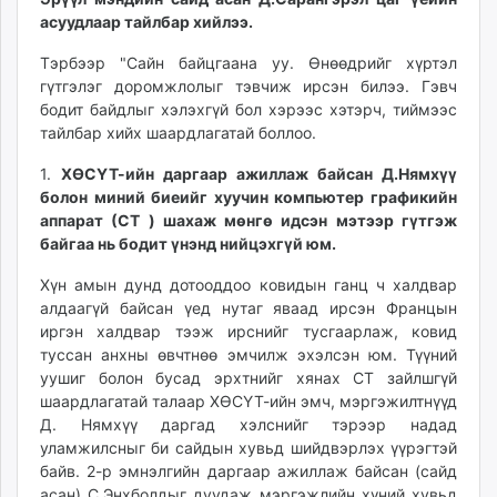
unuudur.mn
асуудлаар тайлбар хийлээ.
isee.mn
Тэрбээр "Сайн байцгаана уу. Өнөөдрийг хүртэл
mglradio.com
гүтгэлэг доромжлолыг тэвчиж ирсэн билээ. Гэвч
fact.mn
бодит байдлыг хэлэхгүй бол хэрээс хэтэрч, тиймээс
itoim.mn
тайлбар хийх шаардлагатай боллоо.
tumen.mn
1.
ХӨСҮТ-ийн даргаар ажиллаж байсан Д.Нямхүү
shuum.mn
болон миний биеийг хуучин компьютер графикийн
times.mn
аппарат (СТ ) шахаж мөнгө идсэн мэтээр гүтгэж
tvmongolia.mn
байгаа нь бодит үнэнд нийцэхгүй юм.
mass.mn
Хүн амын дунд дотооддоо ковидын ганц ч халдвар
unegui.mn
алдаагүй байсан үед нутаг яваад ирсэн Францын
assa.mn
иргэн халдвар тээж ирснийг тусгаарлаж, ковид
toim.mn
туссан анхны өвчтнөө эмчилж эхэлсэн юм. Түүний
уушиг болон бусад эрхтнийг хянах СТ зайлшгүй
tac.mn
шаардлагатай талаар ХӨСҮТ-ийн эмч, мэргэжилтнүүд
paparazzi.mn
Д. Нямхүү даргад хэлснийг тэрээр надад
unread.today
уламжилсныг би сайдын хувьд шийдвэрлэх үүрэгтэй
байв. 2-р эмнэлгийн даргаар ажиллаж байсан (сайд
асан) С.Энхболдыг дуудаж мэргэжлийн хүний хувьд