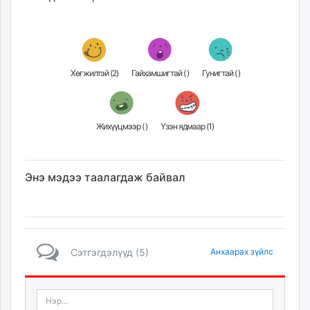
Хөгжилтэй (
2
)
Гайхамшигтай (
)
Гунигтай (
)
Жихүүцмээр (
)
Үзэн ядмаар (
1
)
Энэ мэдээ таалагдаж байвал
Сэтгэгдэлүүд (5)
Анхаарах зүйлс