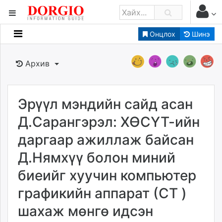
Онцлох
Шинэ
Мэдээллийн
Зар мэдээллийн
Архив
Банк санхүү
Бизнес ААН
Төрийн
Эрүүл мэндийн сайд асан
Нийслэлийн
Д.Сарангэрэл: ХӨСҮТ-ийн
даргаар ажиллаж байсан
dorgio.mn
Д.Нямхүү болон миний
Gogo.mn
caak.mn
биеийг хуучин компьютер
news.mn
графикийн аппарат (СТ )
zindaa.mn
Baabar.mn
шахаж мөнгө идсэн
tovch.mn