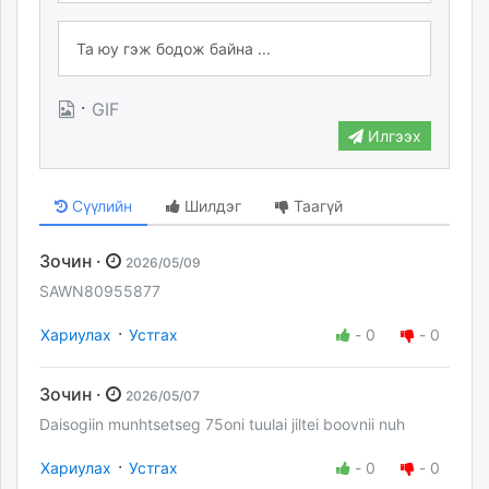
·
GIF
Илгээх
Сүүлийн
Шилдэг
Таагүй
Зочин ·
2026/05/09
SAWN80955877
·
Хариулах
Устгах
-
0
-
0
Зочин ·
2026/05/07
Daisogiin munhtsetseg 75oni tuulai jiltei boovnii nuh
·
Хариулах
Устгах
-
0
-
0