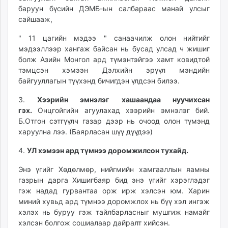
баруун бүсийн ДЭМБ-ын салбараас манай улсыг
сайшааж,
" 11 цагийн мэдээ " санаачилж олон нийтийг
мэдээллээр хангаж байсан нь бусад улсад ч жишиг
болж Азийн Монгол ард түмэнтэйгээ хамт ковидтой
тэмцсэн хэмээн Дэлхийн эрүүл мэндийн
байгууллагын түүхэнд бичигдэн үлдсэн билээ.
3.
Хээрийн эмнэлэг хашаандаа нуучихсан
гэх.
Онцгойгийн агуулахад хээрийн эмнэлэг бий.
Б.Отгон сэтгүүлч газар дээр нь очоод олон түмэнд
харуулна лээ. (Баярласан шүү дүүдээ)
4.
УЛ хэмээн ард түмнээ доромжилсон тухайд.
Энэ үгийг Хөдөлмөр, нийгмийн хамгааллын яамны
газрын дарга Хишигбаяр бид энэ үгийг хэрэглэдэг
гэж надад гурвантаа орж ирж хэлсэн юм. Харин
миний хувьд ард түмнээ доромжлох нь бүү хэл ингэж
хэлэх нь буруу гэж тайлбарласныг мушгиж намайг
хэлсэн болгож сошиалаар дайралт хийсэн.