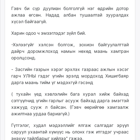
Гэвч би сүр дуулиан болголгүй нэг өдрийн дотор
ажлаа өгсөн. Надад албан тушаалтай зууралдах
хүсэл байгаагүй.
Харин одоо ч эмзэглэдэг зүйл бий.
-Хэлээгүйг хэлсэн болгож, зохион байгуулалттай
дайрч доромжлоход намын нөхөд маань хамтран
оролцсонд.
- Засгийн газрын хэрэг эрхлэх газраас ажлын хэсэг
гарч УЛНЫ гэдэг үгийн эрэлд мордоход Хишигбаяр
дарга маань тийм үг мэдэхгүй гэсэнд
( тухайн үед хэвлэлийн бага хурал хийж байхад
сэтгүүлчид үгийн гарлыг асууж байхад дарга эмэгтэй
хажууд сууж л байсан. (Гэвч өөрийгөө хамгаалж
ажилтнаа урдаа бариагүй.)
Гүтгэлэг, худал мэдээллийг ялгаж салгадаг эрүүл
саруул ухаантай хүмүүс нь олонх гэж итгэдэг учраас
энэхүү тайлбарыг хийлээ" гэжээ.