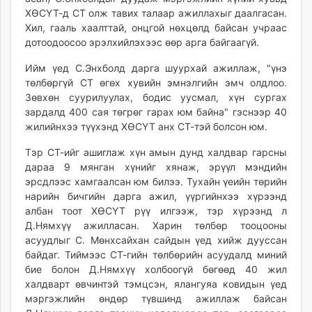
ХӨСҮТ-д СТ олж тавих талаар ажиллахыг даалгасан.
Хил, гааль хаалттай, онцгой нөхцөлд байсан учраас
дотоодоосоо эрэлхийлэхээс өөр арга байгаагүй.
Ийм үед С.Энхболд дарга шуурхай ажиллаж, "үнэ
төлбөргүй СТ өгөх хувийн эмнэлгийн эмч олдлоо.
Зөвхөн суурилуулах, бодис уусмал, хүн сургах
зардалд 400 сая төгрөг гарах юм байна" гэснээр 40
жилийнхээ түүхэнд ХӨСҮТ анх СТ-тэй болсон юм.
Тэр СТ-ийг ашиглаж хүн амын дунд халдвар гарсны
дараа 9 мянган хүнийг хянаж, эрүүл мэндийн
эрсдлээс хамгаалсан юм билээ. Тухайн үеийн төрийн
нарийн бичгийн дарга ажил, үүргийнхээ хүрээнд
албан тоот ХӨСҮТ рүү илгээж, тэр хүрээнд л
Д.Нямхүү ажилласан. Харин төлбөр тооцооны
асуудлыг С. Мөнхсайхан сайдын үед хийж дууссан
байдаг. Тиймээс СТ-гийн төлбөрийн асуудалд миний
бие болон Д.Нямхүү холбоогүй бөгөөд 40 жил
халдварт өвчинтэй тэмцсэн, ялангуяа ковидын үед
мэргэжлийн өндөр түвшинд ажиллаж байсан