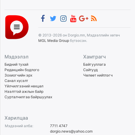
© 2013-2026 он Dorgio.mn, Мэдээллийн хөтөч
MGL Media Group
бүтээсэн.
Мэдээлэл
Хамтрагч
Бидний тухай
Байгууллага
Редакцийн бодлого
Сайтууд
Зохиогчийн эрх
Чөлөөт нийтлэгч
Санал хүсэлт
Үйлчилгээний нөхцөл
Нээлттэй ажлын байр
Сурталчилгаа байршуулах
Харилцаа
Мэдээний алба:
7711 4747
dorgio.news@yahoo.com