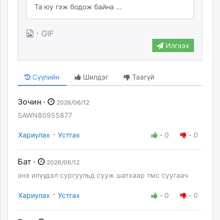
·
GIF
Илгээх
Сүүлийн
Шилдэг
Таагүй
Зочин ·
2026/06/12
SAWN80955877
·
Хариулах
Устгах
-
0
-
0
Бат ·
2026/06/12
энэ илүүдэл сургуульд сууж шатхаар тмс суугаач
·
Хариулах
Устгах
-
0
-
0