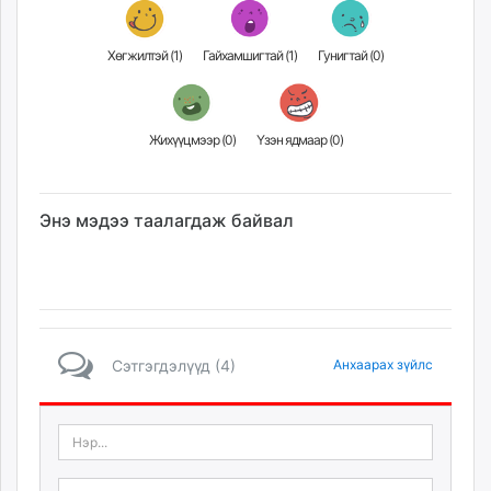
unuudur.mn
isee.mn
Хөгжилтэй (
1
)
Гайхамшигтай (
1
)
Гунигтай (
0
)
mglradio.com
fact.mn
itoim.mn
Жихүүцмээр (
0
)
Үзэн ядмаар (
0
)
tumen.mn
shuum.mn
times.mn
Энэ мэдээ таалагдаж байвал
tvmongolia.mn
mass.mn
unegui.mn
assa.mn
toim.mn
Сэтгэгдэлүүд (4)
Анхаарах зүйлс
tac.mn
paparazzi.mn
unread.today