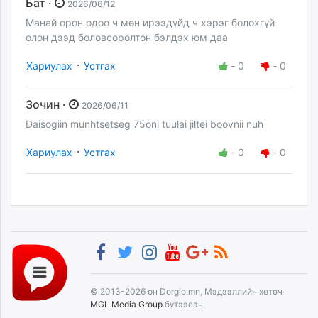
Бат ·
2026/06/12
Манай орон одоо ч мөн ирээдүйд ч хэрэг болохгүй
олон дээд боловсоролтон бэлдэх юм даа
·
Хариулах
Устгах
-
0
-
0
Зочин ·
2026/06/11
Daisogiin munhtsetseg 75oni tuulai jiltei boovnii nuh
·
Хариулах
Устгах
-
0
-
0
© 2013-2026 он Dorgio.mn, Мэдээллийн хөтөч
MGL Media Group
бүтээсэн.