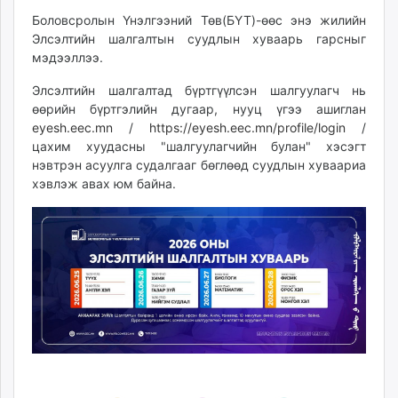
ikon.mn
Боловсролын Үнэлгээний Төв(БҮТ)-өөс энэ жилийн
mnb.mn
Элсэлтийн шалгалтын суудлын хуваарь гарсныг
мэдээллээ.
Livetv.mn
Eguur.mn
Элсэлтийн шалгалтад бүртгүүлсэн шалгуулагч нь
24tsag.mn
өөрийн бүртгэлийн дугаар, нууц үгээ ашиглан
shuud.mn
eyesh.eec.mn
/
https://eyesh.eec.mn/profile/login
/
цахим хуудасны "шалгуулагчийн булан" хэсэгт
eagle.mn
нэвтрэн асуулга судалгааг бөглөөд суудлын хуваариа
ergelt.mn
хэвлэж авах юм байна.
zarig.mn
today.mn
zuv.mn
mminfo.mn
ugluu.mn
urlag.mn
unen.mn
asu.mn
shudarga.mn
shuurhai.mn