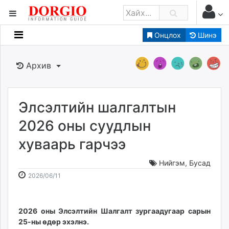
Онцлох
Шинэ
Мэдээллийн
Зар мэдээллийн
Архив
Банк санхүү
Бизнес ААН
Төрийн
Элсэлтийн шалгалтын
Нийслэлийн
2026 оны суудлын
хуваарь гарчээ
dorgio.mn
Gogo.mn
Нийгэм
,
Бусад
caak.mn
2026-
2026-
2026/06/11
news.mn
06-
08-
11
10
zindaa.mn
13:33:30
10:23:03
2026 оны Элсэлтийн Шалгалт зургаадугаар сарын
Baabar.mn
25-ны өдөр эхэлнэ.
tovch.mn