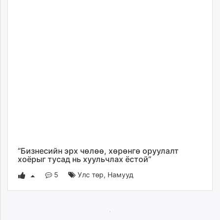
“Бизнесийн эрх чөлөө, хөрөнгө оруулалт
хоёрыг тусад нь хуульчлах ёстой”
5
Улс төр
,
Намууд