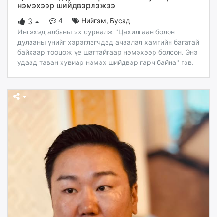
нэмэхээр шийдвэрлэжээ
4
Нийгэм
,
Бусад
3
Ингэхэд албаны эх сурвалж "Цахилгаан болон
дулааны үнийг хэрэглэгчдэд ачаалал хамгийн багатай
байхаар тооцож үе шаттайгаар нэмэхээр болсон. Энэ
удаад таван хувиар нэмэх шийдвэр гарч байна" гэв.