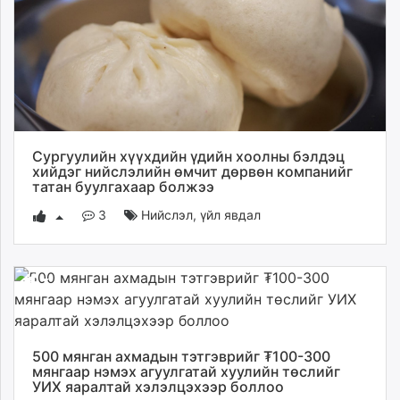
Сургуулийн хүүхдийн үдийн хоолны бэлдэц
хийдэг нийслэлийн өмчит дөрвөн компанийг
татан буулгахаар болжээ
3
Нийслэл
,
үйл явдал
500 мянган ахмадын тэтгэврийг ₮100-300
мянгаар нэмэх агуулгатай хуулийн төслийг
УИХ яаралтай хэлэлцэхээр боллоо