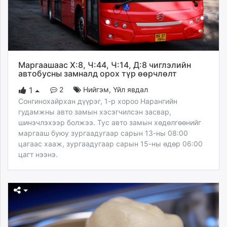
unuudur.mn
isee.mn
mglradio.com
fact.mn
itoim.mn
Маргаашаас Х:8, Ч:44, Ч:14, Д:8 чиглэлийн
tumen.mn
автобусны замналд орох түр өөрчлөлт
shuum.mn
2
Нийгэм
,
Үйл явдал
1
times.mn
Сонгинохайрхан дүүрэг, 1-р хороо Нарангийн
tvmongolia.mn
гудамжны авто замын хэсэгчилсэн засвар,
шинэчлэхээр болжээ. Тус авто замын хөдөлгөөнийг
mass.mn
маргааш буюу зургаадугаар сарын 13-ны 08:00
unegui.mn
цагаас хааж, зургаадугаар сарын 15-ны өдөр 06:00
assa.mn
цагт нээнэ.
toim.mn
tac.mn
paparazzi.mn
unread.today