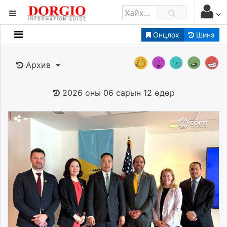
Онцлох
Шинэ
Мэдээллийн
Зар мэдээллийн
Архив
Банк санхүү
Бизнес ААН
2026 оны 06 сарын 12 өдөр
Төрийн
Нийслэлийн
dorgio.mn
Gogo.mn
caak.mn
news.mn
zindaa.mn
Baabar.mn
tovch.mn