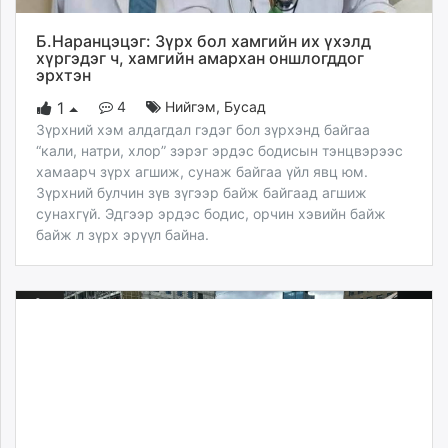
Б.Наранцэцэг: Зүрх бол хамгийн их үхэлд
хүргэдэг ч, хамгийн амархан оншлогддог
эрхтэн
4
Нийгэм
,
Бусад
1
Зүрхний хэм алдагдал гэдэг бол зүрхэнд байгаа
“кали, натри, хлор” зэрэг эрдэс бодисын тэнцвэрээс
хамаарч зүрх агшиж, сунаж байгаа үйл явц юм.
Зүрхний булчин зүв зүгээр байж байгаад агшиж
сунахгүй. Эдгээр эрдэс бодис, орчин хэвийн байж
байж л зүрх эрүүл байна.