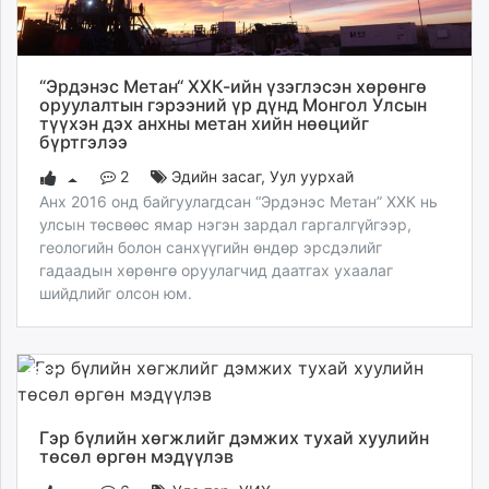
“Эрдэнэс Метан“ ХХК-ийн үзэглэсэн хөрөнгө
оруулалтын гэрээний үр дүнд Монгол Улсын
түүхэн дэх анхны метан хийн нөөцийг
бүртгэлээ
2
Эдийн засаг
,
Уул уурхай
Анх 2016 онд байгуулагдсан “Эрдэнэс Метан” ХХК нь
улсын төсвөөс ямар нэгэн зардал гаргалгүйгээр,
геологийн болон санхүүгийн өндөр эрсдэлийг
гадаадын хөрөнгө оруулагчид даатгах ухаалаг
шийдлийг олсон юм.
Гэр бүлийн хөгжлийг дэмжих тухай хуулийн
төсөл өргөн мэдүүлэв