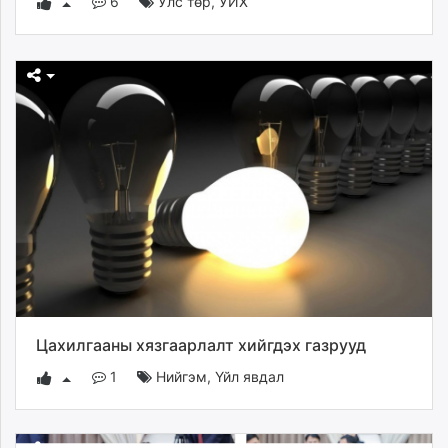
6
Улс төр
,
УИХ
Цахилгааны хязгаарлалт хийгдэх газрууд
1
Нийгэм
,
Үйл явдал