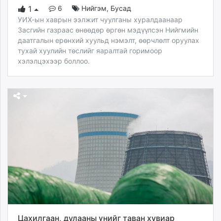
6
Нийгэм
,
Бусад
1
УИХ-ын хаврын ээлжит чуулганы хуралдаанаар
Засгийн газраас өнөөдөр өргөн мэдүүлсэн Нийгмийн
даатгалын ерөнхий хуульд нэмэлт, өөрчлөлт оруулах
тухай хуулийн төслийг яаралтай горимоор
хэлэлцэхээр боллоо.
Цахилгаан, дулааны үнийг таван хувиар