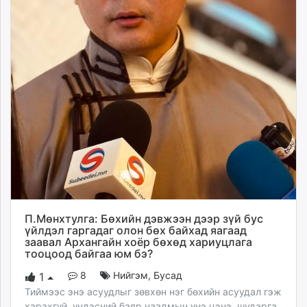
П.Мөнхтулга: Бөхийн дэвжээн дээр зүй бус
үйлдэл гаргадаг олон бөх байхад яагаад
заавал Архангайн хоёр бөхөд хариуцлага
тооцоод байгаа юм бэ?
8
Нийгэм
,
Бусад
1
Тиймээс энэ асуудлыг зөвхөн нэг бөхийн асуудал гэж
харахгүй, үндэсний баяр наадмын үнэ цэнэ, шударга