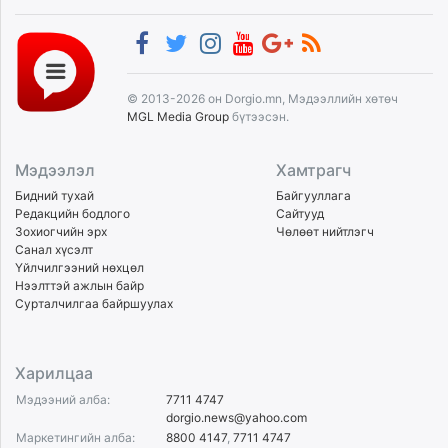
© 2013-2026 он Dorgio.mn, Мэдээллийн хөтөч
MGL Media Group
бүтээсэн.
Мэдээлэл
Хамтрагч
Бидний тухай
Байгууллага
Редакцийн бодлого
Сайтууд
Зохиогчийн эрх
Чөлөөт нийтлэгч
Санал хүсэлт
Үйлчилгээний нөхцөл
Нээлттэй ажлын байр
Сурталчилгаа байршуулах
Харилцаа
Мэдээний алба:
7711 4747
dorgio.news@yahoo.com
Маркетингийн алба:
8800 4147
,
7711 4747