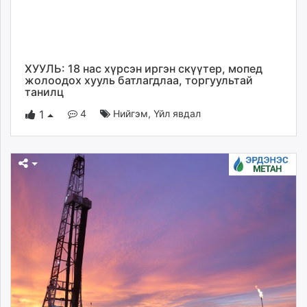
ХУУЛЬ: 18 нас хүрсэн иргэн скүүтер, мопед
жолоодох хууль батлагдлаа, торгуультай
танилц
4
Нийгэм
,
Үйл явдал
1