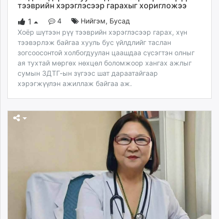
тээврийн хэрэглэсээр гарахыг хоригложээ
4
Нийгэм
,
Бусад
1
Хоёр шүтээн рүү тээврийн хэрэглэсээр гарах, хүн
тээвэрлэж байгаа хууль бус үйлдлийг таслан
зогсоосонтой холбогдуулан цаашдаа сүсэгтэн олныг
ая тухтай мөргөх нөхцөл боломжоор хангах ажлыг
сумын ЗДТГ-ын зүгээс шат дараатайгаар
хэрэгжүүлэн ажиллаж байгаа аж.