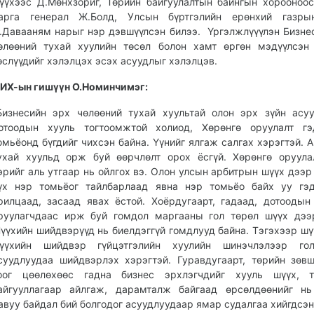
үүхээс Д.Мөнхзориг, Төрийн байгуулалтын байнгын хорооноо
арга генерал Ж.Болд, Улсын бүртгэлийн ерөнхий газры
.Давааням нарыг нэр дэвшүүлсэн билээ. Үргэлжлүүүлэн Бизне
өлөөний тухай хуулийн төсөл болон хамт өргөн мэдүүлсэн
өслүүдийг хэлэлцэх эсэх асуудлыг хэлэлцэв.
ИХ-ын гишүүн О.Номинчимэг:
Бизнесийн эрх чөлөөний тухай хуультай олон эрх зүйн асу
отоодын хууль тогтоомжтой холиод, Хөрөнгө оруулалт гэ
омьёонд бүгдийг чихсэн байна. Үүнийг ялгаж салгах хэрэгтэй. 
ухай хуульд орж буй өөрчлөлт орох ёсгүй. Хөрөнгө оруула
эрийг аль утгаар нь ойлгох вэ. Олон улсын арбитрын шүүх дээр
үх нэр томьёог тайлбарлаад явна нэр томьёо байх уу гэд
рилцаад, засаад явах ёстой. Хоёрдугаарт, гадаад, дотоодын
руулагчдаас ирж буй гомдол маргааны гол төрөл шүүх дээ
үүхийн шийдвэрүүд нь биелдэггүй гомдлууд байна. Тэгэхээр шү
үүхийн шийдвэр гүйцэтгэлийн хуулийн шинэчлэлээр го
суудлуудаа шийдвэрлэх хэрэгтэй. Гуравдугаарт, төрийн зөв
оог цөөлөхөөс гадна бизнес эрхлэгчдийг хууль шүүх, т
айгууллагаар айлгаж, дарамталж байгаад өрсөлдөөнийг нь
авуу байдал бий болгодог асуудлуудаар ямар судалгаа хийгдсэн