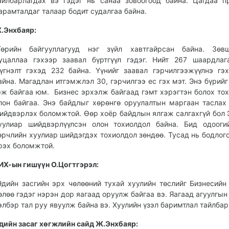
айлбарлагдах вэ гэдэг нь санаа зовоогоод байна. Цагдаа п
арамталдаг талаар бодит судалгаа байна.
.Энхбаяр:
Төрийн байгууллагууд нэг зүйл хавтгайрсан байна. Зөвш
уцаллаа гэхээр заавал бүртгүүл гэдэг. Нийт 267 шаардлаг
үгнэлт гэхэд 232 байна. Үүнийг заавал гэрчилгээжүүлнэ гэ
айна. Магадлан итгэмжлэл 30, гэрчилгээ ес гэх мэт. Энэ бүрийг
эж байгаа юм. Бизнес эрхэлж байгаад гэмт хэрэгтэн болох то
лон байгаа. Энэ байдлыг хөрөнгө оруулалтын маргаан таслах
ийдвэрлэх боломжтой. Өөр хоёр байдлын ялгаж салгахгүй бол 
уулиар шийдвэрлүүлсэн олон тохиолдол байна. Бид одооги
өрчлийн хуулиар шийдэгдэх тохиолдол зөндөө. Тусад нь бодлог
рэх боломжтой.
ИХ-ын гишүүн О.Цогтгэрэл:
Эдийн засгийн эрх чөлөөний тухай хуулийн төслийг Бизнесийн
өлөө гэдэг нэрэн дор яагаад оруулж байгаа вэ. Яагаад агуулгын
элбэр тал руу явуулж байна вэ. Хуулийн үзэл баримтлал тайлбар
дийн засаг хөгжлийн сайд Ж.Энхбаяр: