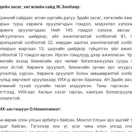
дийн засаг, хөгжлийн сайд Ж.Энхбаяр:
Ерөнхий сайдаас өгсөн үүргийн дагуу Эдийн засаг, хөгжлийн яам
арын турш хөрөнгө оруулагчдын гомдол, мэдээлэл хүлээж
өрөнгө оруулагчдаас Нийт 145 гомдол хүлээж авсны
айгууллагын шийдвэр, үйл ажиллагаатай холбоотой 81, г
арилцаатай холбоотой 22, мөрдөн шалгах ажиллагаатай холбо
атварын маргаан 13, шүүхийн шийдвэр гүйцэтгэх үйл ажил
олбоотой 12 гомдол ирсэн. Ирсэн гомдлууд дээр ажилласан. Үр
амгийн эхэнд бизнесийн эрх чөлөөг баталгаажуулах суурь 
олох ёстой. Хөрөнгө оруулалт, бизнесийн орчин эрс муудс
үгнэлтэд хүрсэн. Хөрөнгө оруулалт болон зөвшөөрөлтэй холб
уульд өөрчлөлт оруулахаар УИХ-д өргөн барилаа. АН Эдийн зас
өлөөний тухай хуулийн төсөл мэдүүлсэн. Таны гаргасан 
эгтгээд, УИХ-аас Ажлын хэсэг гарган, хамтран боловсруул
оломжтой.
ИХ-ын гишүүн О.Номинчимэг:
Би өөрөө олон улсын арбитрч байсан. Монгол Улсын эрх ашгийг 
вдаг байсан. Тэгэхээр энэ үг, үсэг чинь олон улсад оч