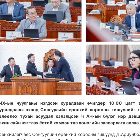
ИХ-ын чуулганы нэгдсэн хуралдаан өчигдөр 10.00 цагт э
уралдааны эхэнд Сонгуулийн ерөнхий хорооны гишүүнийг т
өлөөлөх тухай асуудал хэлэлцсэн ч АН-ын бүлэг нэр дэвш
ахин сайн нягтлах ёстой хэмээн тав хоногийн завсарлага авлаа.
рөнхийлөгчөөс Сонгуулийн ерөнхий хорооны гишүүнд Д.Ариунбо