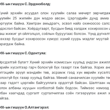
ИХ-ын гишүүн С.Эрдэнэболд:
Хүний эрхийн асуудал олон хуулийн салаа мөчирт зөрчигдө
үүлийн 25 жилийн дүн мэдээ авсан. Цэргүүдийн дунд амиа
эргүүлж байна. Хамтран амьдрагч, эсвэл найз охиноосоо салс
ндэслэл байсан. Хоёрдугаарт, бусдын биед халдаж хохироосон 
аш жижиг үл ойлголцол, соёлын буруугаас болсон. Үүнд дүгнэлт
зэхээр бусдыг хохироосон хүмүүс хүний суурь мэдлэг муутай 
арагдаж байна.
ИХ-ын гишүүн С.Одонтуяа:
Эрсдэлтэй бүлэгт Хүний эрхийн комиссын хуульд үндсэн ажилл
өрийн хүсэлтээр гарч болохгүй бүх газарт гэж байгаа. Хорих анг
этгэцийн эрүүл мэндийн төв, асрамж гээд хүн өөрийн хүсэлт
олохгүй бүх газар хуульд байгаа. Миний санаачилсан хуулийн тө
азар гэдэгт цэргийн байгууллага ордоггүй байсан. Шалтгаан н
олон албаны нууцын холбоотой байх бодсон. Тиймээс нэмээд
лбан хаагчдад сургалт сурталчилгаа соён гэгээрүүлэх ажил 
айгаа.
ИХ-ын гишүүн О.Алтангэрэл: