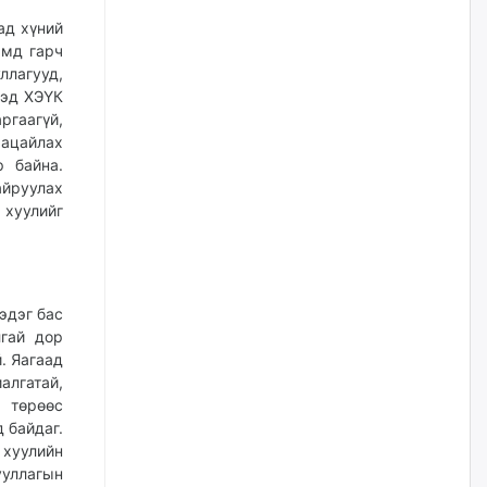
2026/08/06
ад хүний
эмд гарч
Д.Амарбаясгалан:
ллагууд,
Шатахууныхаа 97 хувийг нэг
дэд ХЭҮК
улсаас авдаг хараат байдлаа
ргаагүй,
зогсоож, Арабын орнуудаас
нийлүүлэх ажлыг сэргээх
аацайлах
ёстой
р байна.
2026/08/06
йруулах
хуулийг
Худалдагч Н.Амарзаяа:
Дэлгүүрийн 32 хуудастай
өрийн дэвтэр долоо хоногт л
дүүрдэг
эдэг бас
2026/08/06
лгай дор
й. Яагаад
АИ-92 шатахууны нийлүүлэлт
алгатай,
тасралтгүй үргэлжилж байна
с төрөөс
2026/08/06
 байдаг.
 хуулийн
ууллагын