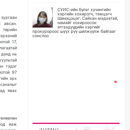
СУИС-ийн бүлэг хүчингийн
хэргийн хохирогч, тэмцэгч
 зургаан
Шинэцэцэг: Сайхан мэдээтэй,
намайг хохироосон
 авсан.
этгээдүүдийн хэргийг
 төрийн
прокуророос шүүх рүү шилжүүлж байгааг
эрээний
сонслоо
отой 17,
уржигдар
лагаатай
 дүнд нь
Өчигдрийн байдлаар ₮10000
хуультай
доош дүнгээр шатахууны
ан гэдэг
худалдан авалт хийсэн 1500
баримт бүртгэгджээ
оотой 97
гийн эрх
уржигдар
саналыг
аад явах
Шатахуун олголтыг 50,000
төгрөгөөр хязгаарласныг
нэмэгдүүлж 100,000 төгрөгт
хүргэхээр судалж байгаа
уржигдар
төлөөлөн
оод яаж