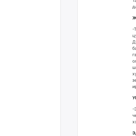
т
д
Ж
-
ц
Д
б
г
о
ш
х
з
и
У
-
ч
х
Э