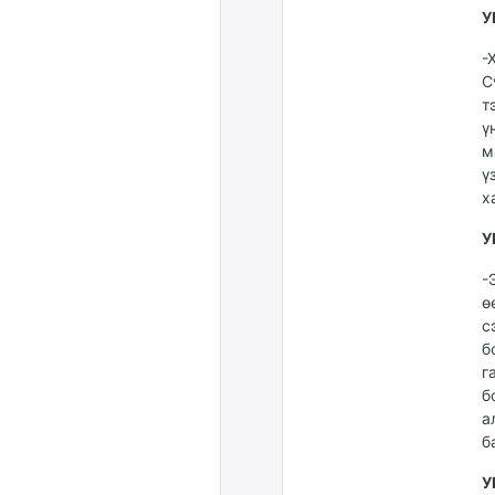
У
-
С
т
ү
м
ү
х
У
-
ө
с
б
г
б
а
б
У