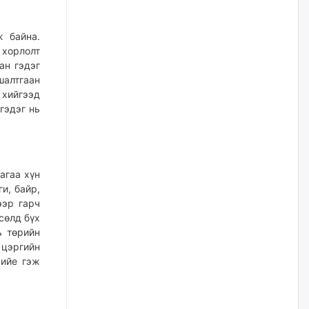
наймдугаар сарын 14-нөөс
ажиллуулж эхэлнэ
уржигдар
ж байна.
 хорлолт
ан гэдэг
Орон сууц, нийтийн аж ахуй,
шалтгаан
авто зам, тохижилт
үйлчилгээний ажилтнуудын
 хийгээд
ХАРИЛЦАА хандлагатай
гэдэг нь
холбоотой ГОМДОЛ их байгааг
дурдлаа
2026/08/06
агаа хүн
Бариста хийх нь залуусын
дунд яагаад трэнд болов
и, байр,
ээр гарч
2026/08/06
сөлд бүх
ь төрийн
 цэргийн
Өмгөөлөгч Б.Оюунбилэг:
"Урьхан" Б.Чинбат гэж хүн
хийе гэж
бизнес хамтрагчаа гүтгэж
хууль хяналтын байгууллагаар
шалгуулж, торны цаана
суулгана гэх мэтээр дарамталдаг