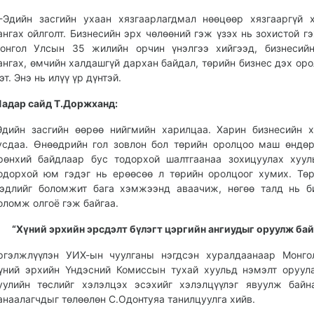
Эдийн засгийн ухаан хязгаарлагдмал нөөцөөр хязгааргүй 
ангах ойлголт. Бизнесийн эрх чөлөөний гэж үзэх нь зохистой гэ
онгол Улсын 35 жилийн орчин үнэлгээ хийгээд, бизнесийн
ангах, өмчийн халдашгүй дархан байдал, төрийн бизнес дэх оро
эт. Энэ нь илүү үр дүнтэй.
адар сайд Т.Доржханд:
Эдийн засгийн өөрөө нийгмийн харилцаа. Харин бизнесийн 
усдаа. Өнөөдрийн гол зовлон бол төрийн оролцоо маш өндөр
рөнхий байдлаар бус тодорхой шалтгаанаа зохицуулах хуул
одорхой юм гэдэг нь ерөөсөө л төрийн оролцоог хумих. Тө
эдлийг боломжит бага хэмжээнд аваачиж, нөгөө талд нь б
оломж олгоё гэж байгаа.
“Хүний эрхийн эрсдэлт бүлэгт цэргийн ангиудыг оруулж бай
ргэлжлүүлэн УИХ-ын чуулганы нэгдсэн хуралдаанаар Монго
үний эрхийн Үндэсний Комиссын тухай хуульд нэмэлт оруул
уулийн төслийг хэлэлцэх эсэхийг хэлэлцүүлэг явуулж байн
анаалагчдыг төлөөлөн С.Одонтуяа танилцуулга хийв.