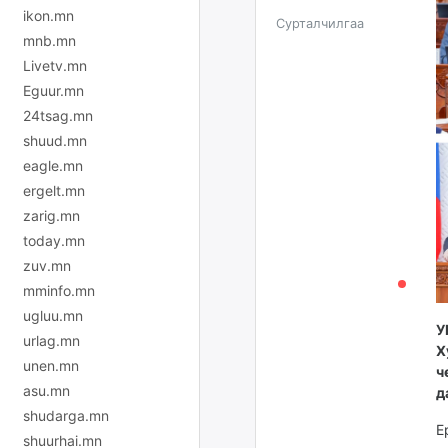
ikon.mn
Сурталчилгаа
mnb.mn
Livetv.mn
Eguur.mn
24tsag.mn
shuud.mn
eagle.mn
ergelt.mn
zarig.mn
today.mn
zuv.mn
mminfo.mn
ugluu.mn
У
urlag.mn
Х
unen.mn
ч
asu.mn
д
shudarga.mn
Е
shuurhai.mn