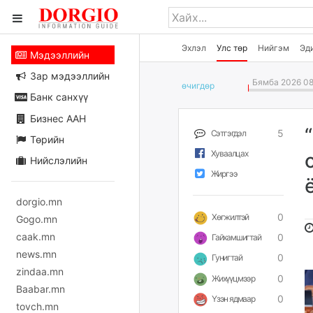
Эхлэл
Улс төр
Нийгэм
Эд
Мэдээллийн
Зар мэдээллийн
Бямба 2026 08
өчигдѳр
Банк санхүү
Бизнес ААН
5
Сэтгэгдэл
Төрийн
Хуваалцах
Нийслэлийн
Жиргээ
dorgio.mn
0
Хөгжилтэй
Gogo.mn
caak.mn
0
Гайхамшигтай
news.mn
0
Гунигтай
zindaa.mn
0
Жихүүцмээр
Baabar.mn
0
Үзэн ядмаар
tovch.mn