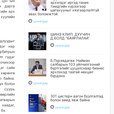
с ЦЕГ-ын
эрхэлдэг иргэд таних
н дарга
тэмдгийн хүрээгээр
шатахууныг хязгаарлалтгүй
сийн эрх
авах боломжтой
 хуулийн
уржигдар
ШИНЭ КЛИП: ДУУЧИН
Д.БОЛД "БАЯРЛАЛАА"
удлуудыг
уржигдар
дэг нэр
Арбитрын
лт гэдэг
Б.Пүрэвдагва: Найман
 очихоор
салбарын 103 үйлчилгээний
эг сайн
бүртгэлийг цуцалснаар бизнес
эрхлэхэд таатай нөхцөл
 хөрөнгө
бүрдэнэ
р байна.
уржигдар
үх болон
л суурь
шөөрлийн
301 цистерн вагон буулгалтад
атварын
болон замд явж байна
 хаадаг,
уржигдар
 бэ.