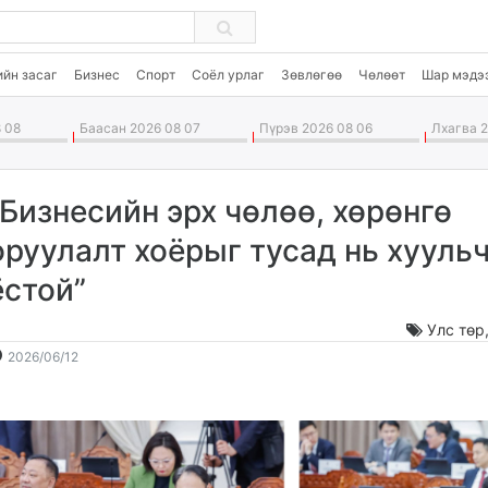
ийн засаг
Бизнес
Спорт
Соёл урлаг
Зөвлөгөө
Чөлөөт
Шар мэдэ
 08
Баасан 2026 08 07
Пүрэв 2026 08 06
Лхагва 2
“Бизнесийн эрх чөлөө, хөрөнгө
оруулалт хоёрыг тусад нь хууль
ёстой”
Улс төр
2026-
2026-
2026/06/12
06-
08-
12
09
09:22:03
15:40:26