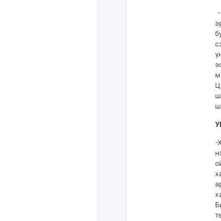
-
э
б
с
ү
э
м
Ц
ш
ш
У
-
н
о
х
а
х
Б
т