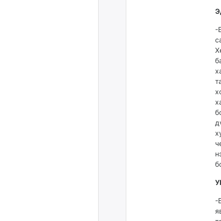
Э
-
с
Х
б
х
т
х
х
б
д
х
ч
н
б
У
-
я