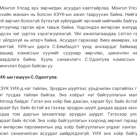
Монгол Улсад эрх зөрчигдөх асуудал хавтгайрлаа. Монгол Улс
рхийн манаач нь болсон ХЭҮК-ын ажил тааруухан байна. Нийг
уй зөрчил болохгүй бүтэхгүй зүйлүүдийг иргэний нийгмийн байгуу
этгүүлчид гарган ирж тавьж байна. Үндсэндээ өнгөрсөн жилүү
ндсэн чиг үүргээ хэрэгжүүлээгүй. Үйл ажиллагаандаа сэтгэл га
с үйлдэхүй нь илэрч байна. Асуудал гарахаар биеэ өмөөрөх, х
аягтай. УИХ-ын дарга С.Бямбацогт үүнд анхаардаг баймаа
аашид комиссын хуулийг сууриар өөрчлөх, шинэчлэн на
аардлага байна. Хууль санаачлагч С.Одонтуяа комиссын 
инэчлэл бодол байсан уу.
ИХ-ын гишүүн С.Одонтуяа:
ХЭҮК УИХ-д нэг тайлан, Эрүүдэн шүүлтээс урьдчилан сэргийлэх г
эг тусдаа тайлан байгаа. Энэ хоёрыг нэг байгууллагын ма
йлгоод байдаг. Гэтэл энэ хоёр бие даасан, хараат бус байх ёсто
араат бус байх ёстой вэ гэхээр эрүүдэн шүүлт дандаа ардаа захи
рдаа том даргын захиалгаар эрүүдэн шүүдэг. Тэгэхээр ул
араат байх ёстой. Энэ хоёр байгууллагын хооронд зөрчил гараад
и өнгөрсөн парламентын үед хоёр байгууллагын улдааг хангах
өсөл санаачилсан асуудал шийдэгдээгүй. УИХ энэ хоёр байг