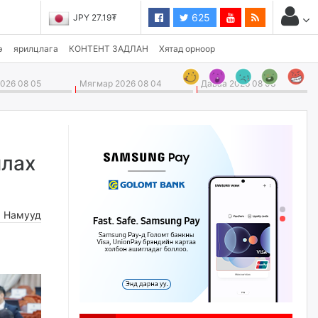
625
JPY 27.19₮
э
ярилцлага
КОНТЕНТ ЗАДЛАН
Хятад орноор
026 08 05
Мягмар 2026 08 04
Даваа 2026 08 03
члах
,
Намууд