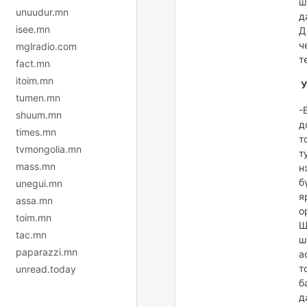
ш
unuudur.mn
д
isee.mn
Д
ч
mglradio.com
т
fact.mn
itoim.mn
У
tumen.mn
-
shuum.mn
д
times.mn
т
tvmongolia.mn
т
mass.mn
н
б
unegui.mn
я
assa.mn
о
toim.mn
Ш
tac.mn
ш
paparazzi.mn
а
т
unread.today
б
д