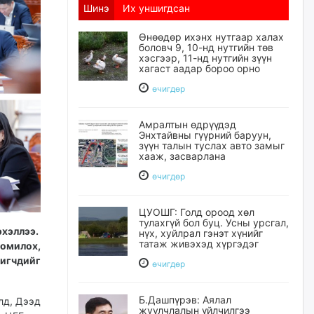
Шинэ
Их уншигдсан
Өнөөдөр ихэнх нутгаар халах
боловч 9, 10-нд нутгийн төв
хэсгээр, 11-нд нутгийн зүүн
хагаст аадар бороо орно
өчигдѳр
Амралтын өдрүүдэд
Энхтайвны гүүрний баруун,
зүүн талын туслах авто замыг
хааж, засварлана
өчигдѳр
ЦУОШГ: Голд ороод хөл
тулахгүй бол буц. Усны урсгал,
хэллээ.
нүх, хуйлрал гэнэт хүнийг
татаж живэхэд хүргэдэг
омилох,
игчдийг
өчигдѳр
Б.Дашпүрэв: Аялал
лд, Дээд
жуулчлалын үйлчилгээ