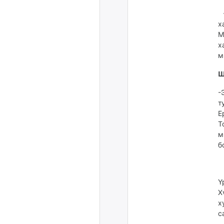
-
х
М
х
м
Ш
-
т
Е
Т
м
б
Ү
Х
х
с