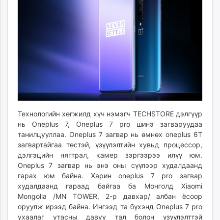
ikon.mn
mnb.mn
Livetv.mn
Eguur.mn
24tsag.mn
shuud.mn
eagle.mn
ergelt.mn
zarig.mn
Технологийн хөгжилд хүч нэмэгч TECHSTORE дэлгүүр
today.mn
нь Oneplus 7, Oneplus 7 pro шинэ загваруудаа
zuv.mn
танилцууллаа. Oneplus 7 загвар нь өмнөх oneplus 6T
mminfo.mn
загвартайгаа төстэй, үзүүлэлтийн хувьд процессор,
дэлгэцийн нягтрал, камер зэргээрээ илүү юм.
ugluu.mn
Oneplus 7 загвар нь энэ оны сүүлээр худалдаанд
urlag.mn
гарах юм байна. Харин oneplus 7 pro загвар
unen.mn
худалдаанд гараад байгаа ба Монголд Xiaomi
asu.mn
Mongolia /MN TOWER, 2-р давхар/ албан ёсоор
shudarga.mn
оруулж ирээд байна. Ингээд та бүхэнд Oneplus 7 pro
shuurhai.mn
ухаалаг утасны давуу тал болон үзүүлэлттэй