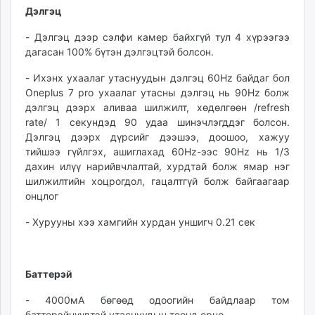
Дэлгэц
- Дэлгэц дээр сэлфи камер байхгүй тул 4 хүрээгээ
дагасан 100% бүтэн дэлгэцтэй болсон.
- Ихэнх ухаалаг утаснуудын дэлгэц 60Hz байдаг бол
Oneplus 7 pro ухаалаг утасны дэлгэц нь 90Hz болж
дэлгэц дээрх аливаа шилжилт, хөдөлгөөн /refresh
rate/ 1 секундэд 90 удаа шинэчлэгддэг болсон.
Дэлгэц дээрх дүрсийг дээшээ, доошоо, хажуу
тийшээ гүйлгэх, ашиглахад 60Hz-ээс 90Hz нь 1/3
дахин илүү нарийвчлалтай, хурдтай болж ямар нэг
шилжилтийн хоцрогдол, гацалтгүй болж байгаагаар
онцлог
- Хурууны хээ хамгийн хурдан уншигч 0.21 сек
Баттерэй
- 4000мА бөгөөд одоогийн байдлаар том
баттерэйнүүдтэй утаснуудын тоонд орно.