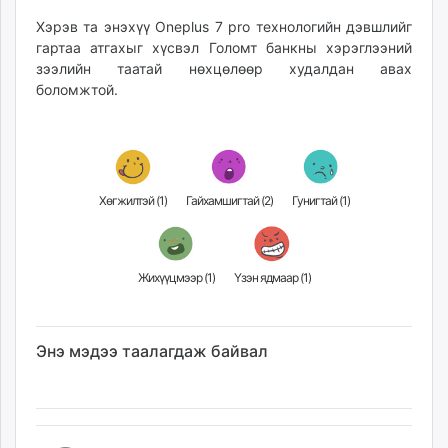
Хэрэв та энэхүү Oneplus 7 pro технологийн дэвшлийг
гартаа атгахыг хүсвэл Голомт банкны хэрэглээний
зээлийн таатай нөхцөлөөр худалдан авах
боломжтой.
Хөгжилтэй (
1
)
Гайхамшигтай (
2
)
Гунигтай (
1
)
Жихүүцмээр (
1
)
Үзэн ядмаар (
1
)
Энэ мэдээ таалагдаж байвал