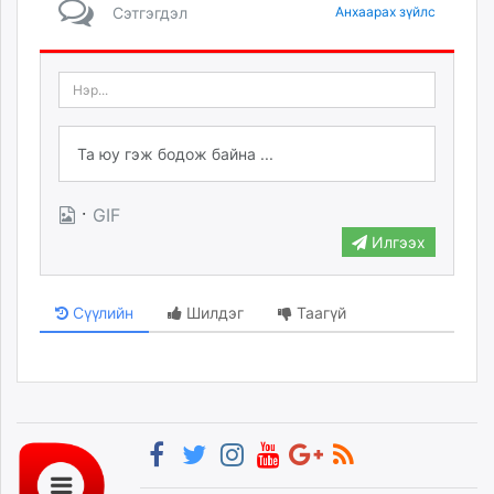
Сэтгэгдэл
Анхаарах зүйлс
·
GIF
Илгээх
Сүүлийн
Шилдэг
Таагүй