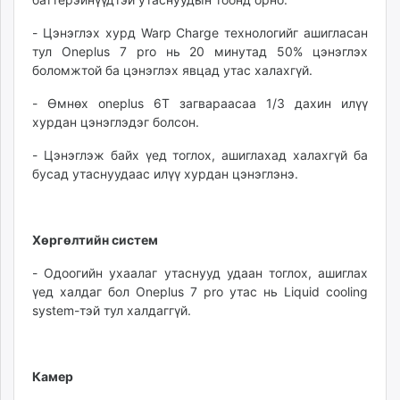
- Цэнэглэх хурд Warp Charge технологийг ашигласан
тул Oneplus 7 pro нь 20 минутад 50% цэнэглэх
боломжтой ба цэнэглэх явцад утас халахгүй.
- Өмнөх oneplus 6T загвараасаа 1/3 дахин илүү
хурдан цэнэглэдэг болсон.
- Цэнэглэж байх үед тоглох, ашиглахад халахгүй ба
бусад утаснуудаас илүү хурдан цэнэглэнэ.
Хөргөлтийн систем
- Одоогийн ухаалаг утаснууд удаан тоглох, ашиглах
үед халдаг бол Оneplus 7 pro утас нь Liquid cooling
system-тэй тул халдаггүй.
Камер