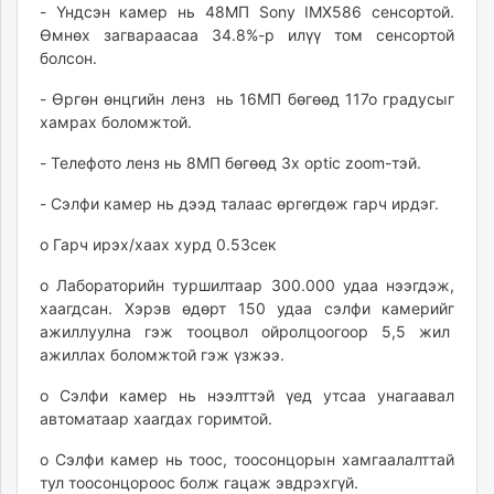
- Үндсэн камер нь 48МП Sony IMX586 сенсортой.
Өмнөх загвараасаа 34.8%-р илүү том сенсортой
болсон.
- Өргөн өнцгийн ленз нь 16МП бөгөөд 117о градусыг
хамрах боломжтой.
- Телефото ленз нь 8МП бөгөөд 3х optic zoom-тэй.
- Сэлфи камер нь дээд талаас өргөгдөж гарч ирдэг.
o Гарч ирэх/хаах хурд 0.53сек
o Лабораторийн туршилтаар 300.000 удаа нээгдэж,
хаагдсан. Хэрэв өдөрт 150 удаа сэлфи камерийг
ажиллуулна гэж тооцвол ойролцоогоор 5,5 жил
ажиллах боломжтой гэж үзжээ.
o Сэлфи камер нь нээлттэй үед утсаа унагаавал
автоматаар хаагдах горимтой.
o Сэлфи камер нь тоос, тоосонцорын хамгаалалттай
тул тоосонцороос болж гацаж эвдрэхгүй.