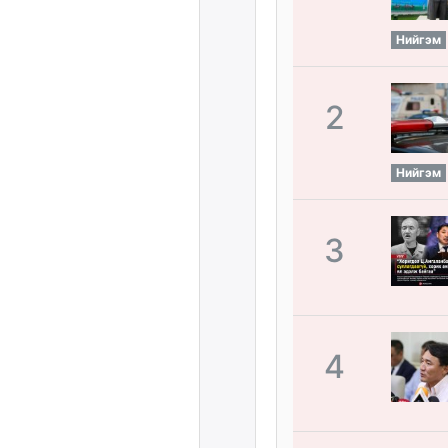
Нийгэм
2
Нийгэм
3
4