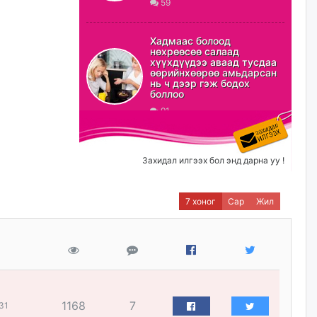
59
ХЗДХ-ын сайд С.Амарсайхан:
Авлигаар авсан хөрөнгийг
Хадмаас болоод
хурааж, нийгмийн сайн
нөхрөөсөө салаад
сайхны хөгжилд зориулах
хүүхдүүдээ аваад тусдаа
бөгөөд үүнийг хэд хэдэн эрх
өөрийнхөөрөө амьдарсан
бүхий байгууллагаас санал авна
нь ч дээр гэж бодох
боллоо
өчигдѳр
91
Шатахууныг олдож байгаа
газраас нь л авч байна. Үнэ
тарифаас илүү хангамж дээр
Захидал илгээх бол энд дарна уу !
анхаарч байна
өчигдѳр
7 хоног
Сар
Жил
Ц.Будханд: Дүүгээ гараад
ирнэ гэж итгэж хүлээсээр
долоон сарын хугацаа
өнгөрлөө
өчигдѳр
1168
7
31
Барилгын салбарын 100