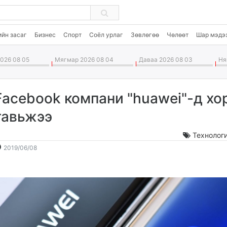
ийн засаг
Бизнес
Спорт
Соёл урлаг
Зөвлөгөө
Чөлөөт
Шар мэдэ
026 08 05
Мягмар 2026 08 04
Даваа 2026 08 03
Ням
Facebook компани "huawei"-д хо
тавьжээ
Технолог
2019-
2026-
2019/06/08
06-
08-
08
06
13:23:59
20:53:21