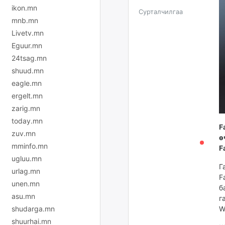
ikon.mn
Сурталчилгаа
mnb.mn
Livetv.mn
Eguur.mn
24tsag.mn
shuud.mn
eagle.mn
ergelt.mn
zarig.mn
today.mn
F
zuv.mn
ө
mminfo.mn
F
ugluu.mn
Г
urlag.mn
F
unen.mn
б
asu.mn
г
W
shudarga.mn
shuurhai.mn