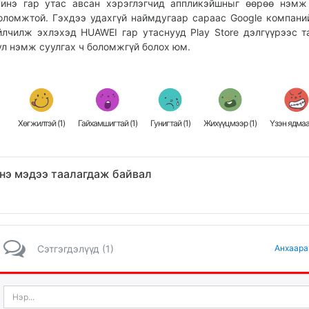
инэ гар утас авсан хэрэглэгчид аппликэйшныг өөрөө нэмж
оломжтой. Гэхдээ удахгүй наймдугаар сараас Google компани
йлчилж эхлэхэд HUAWEI гар утаснууд Play Store дэлгүүрээс т
ул нэмж суулгах ч боломжгүй болох юм.
Хөгжилтэй (
1
)
Гайхамшигтай (
1
)
Гунигтай (
1
)
Жихүүцмээр (
1
)
Үзэн ядмаа
нэ мэдээ таалагдаж байвал
Сэтгэгдэлүүд (1)
Анхаара