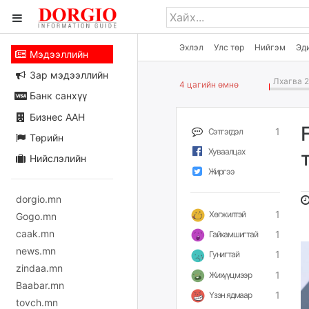
Эхлэл
Улс төр
Нийгэм
Эд
Мэдээллийн
Зар мэдээллийн
Лхагва 2
4 цагийн өмнө
Банк санхүү
Бизнес ААН
1
Сэтгэгдэл
Төрийн
Хуваалцах
Нийслэлийн
Жиргээ
dorgio.mn
1
Хөгжилтэй
Gogo.mn
caak.mn
1
Гайхамшигтай
news.mn
1
Гунигтай
zindaa.mn
1
Жихүүцмээр
Baabar.mn
1
Үзэн ядмаар
tovch.mn