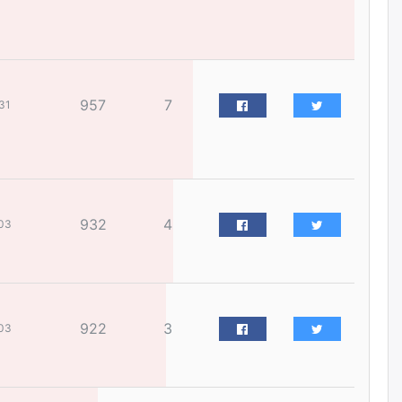
жилийн ойд зориулсан
наадмыг хойшлуулав
өчигдѳр
Монгол Улсад 162 вагон - 9720
957
7
тонн АИ-92 орж иржээ
31
өчигдѳр
Jade Gas: 1.1 тэрбум австрали
долларын санхүүжилтийн
эцсийн гэрээг есдүгээр сард
932
4
байгуулбал Тавантолгойн
03
метан хийн үйлдвэрлэлийн
өрөмдлөгийг 2027 онд эхлүүлнэ
өчигдѳр
Ханын материалд эхний
922
3
03
ээлжийн 6 блок орон сууцны
барилга угсралтын ажил
үргэлжилж байна
өчигдѳр