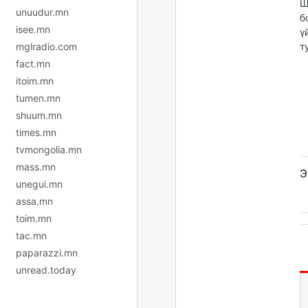
Ш
unuudur.mn
б
isee.mn
ү
т
mglradio.com
fact.mn
itoim.mn
tumen.mn
shuum.mn
times.mn
tvmongolia.mn
mass.mn
Э
unegui.mn
assa.mn
toim.mn
tac.mn
paparazzi.mn
unread.today