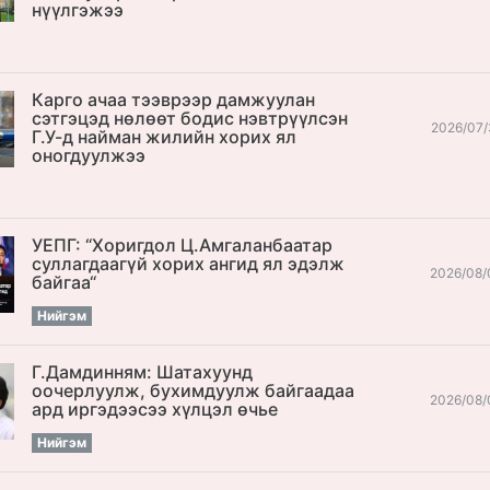
нүүлгэжээ
Карго ачаа тээврээр дамжуулан
сэтгэцэд нөлөөт бодис нэвтрүүлсэн
2026/07/
Г.У-д найман жилийн хорих ял
оногдуулжээ
УЕПГ: “Хоригдол Ц.Амгаланбаатар
cуллагдаагүй хорих ангид ял эдэлж
2026/08/
байгаа“
Нийгэм
Г.Дамдинням: Шатахуунд
оочерлуулж, бухимдуулж байгаадаа
2026/08/
ард иргэдээсээ хүлцэл өчье
Нийгэм