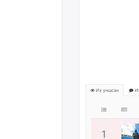
Их уншсан
Их
1