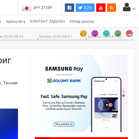
625
JPY 27.19₮
э
ярилцлага
КОНТЕНТ ЗАДЛАН
Хятад орноор
 2026 08 02
Бямба 2026 08 01
Баасан 2026 07 31
риг
и
,
Техник