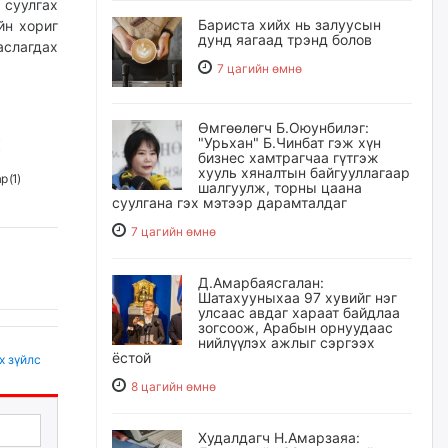
 суулгах
Бариста хийх нь залуусын
йн хориг
дунд яагаад трэнд болов
аслагдах
7 цагийн өмнө
Өмгөөлөгч Б.Оюунбилэг:
"Урьхан" Б.Чинбат гэж хүн
бизнес хамтрагчаа гүтгэж
хууль хяналтын байгууллагаар
р (
1
)
шалгуулж, торны цаана
суулгана гэх мэтээр дарамталдаг
7 цагийн өмнө
Д.Амарбаясгалан:
Шатахууныхаа 97 хувийг нэг
улсаас авдаг хараат байдлаа
зогсоож, Арабын орнуудаас
нийлүүлэх ажлыг сэргээх
ёстой
х зүйлс
8 цагийн өмнө
Худалдагч Н.Амарзаяа: