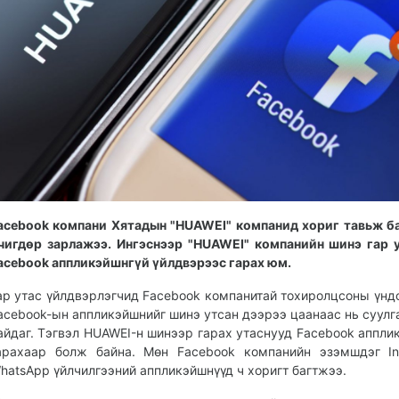
acebook компани Хятадын "HUAWEI" компанид хориг тавьж б
чигдөр зарлажээ. Ингэснээр "HUAWEI" компанийн шинэ гар 
acebook аппликэйшнгүй үйлдвэрээс гарах юм.
ар утас үйлдвэрлэгчид Facebook компанитай тохиролцсоны үнд
acebook-ын аппликэйшнийг шинэ утсан дээрээ цаанаас нь суулг
айдаг. Тэгвэл HUAWEI-н шинээр гарах утаснууд Facebook аппли
арахаар болж байна. Мөн Facebook компанийн эзэмшдэг In
hatsApp үйлчилгээний аппликэйшнүүд ч хоригт багтжээ.