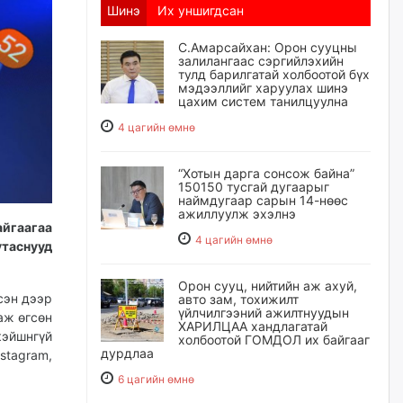
Шинэ
Их уншигдсан
С.Амарсайхан: Орон сууцны
залилангаас сэргийлэхийн
тулд барилгатай холбоотой бүх
мэдээллийг харуулах шинэ
цахим систем танилцуулна
4 цагийн өмнө
“Хотын дарга сонсож байна”
150150 тусгай дугаарыг
наймдугаар сарын 14-нөөс
ажиллуулж эхэлнэ
айгаагаа
4 цагийн өмнө
утаснууд
Орон сууц, нийтийн аж ахуй,
сэн дээр
авто зам, тохижилт
үйлчилгээний ажилтнуудын
аж өгсөн
ХАРИЛЦАА хандлагатай
кэйшнгүй
холбоотой ГОМДОЛ их байгааг
дурдлаа
stagram,
6 цагийн өмнө