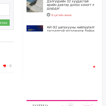
Дэлгүүрийн 32 хуудастай
өрийн дэвтэр долоо хоногт л
дүүрдэг
8 цагийн өмнө
гээх
АИ-92 шатахууны нийлүүлэлт
тасралтгүй үргэлжилж байна
9 цагийн өмнө
I ангийн цахим бүртгэл энэ
сарын 17-ноос эхэлнэ
9 цагийн өмнө
-
0
Үндсэн хууль зөрчсөн
Х.Булгантуяа, үндэсний эв
нэгдэлд харшилсан
М.Нарантуяа-Нара нарт хэзээ
хариуцлага тооцох вэ?
10 цагийн өмнө