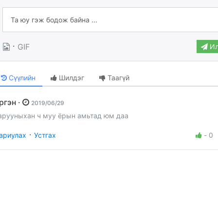
·
GIF
Ил
Сүүлийн
Шилдэг
Таагүй
иргэн ·
2019/06/29
арууныхан ч муу ёрын амьтад юм даа
·
ариулах
Устгах
-
0