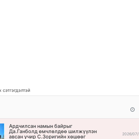
 сэтгэгдэлтэй
Ардчилсан намын байрыг
Да.Ганболд өмчлөлдөө шилжүүлэн
2026/07/
авсан учир С.Зоригийн хөшөөг