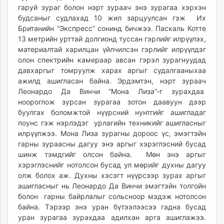
гаруй зураг болон нэрт зураач энэ зурагаа хэрхэн
unuudur.mn
будсаныг судлахад 10 жил зарцуулсан гэж Их
isee.mn
Британийн “Экспресс” сонинд бичжээ. Паскаль Котте
mglradio.com
13 метрийн урттай долгионд туссан гэрлийг илрүүлэх,
fact.mn
материалтай харилцан үйлчилсэн гэрлийг илрүүлдэг
itoim.mn
олон спектрийн камераар авсан гэрэл зурагнуудад
давхаргыг томруулж харах аргыг судалгааныхаа
tumen.mn
ажилд ашигласан байна. Эрдэмтэн, нэрт зураач
shuum.mn
Леонардо Да Винчи “Мона Лиза”-г зурахдаа
times.mn
ноороглож зурсан зурагаа зотон даавуун дээр
tvmongolia.mn
буулгах боломжтой нүүрсний нунтгийг ашигладаг
mass.mn
поунс гэж нэрлэдэг урлагийн техникийг ашигласныг
илрүүлжээ. Мона Лиза зурагны дороос үс, эмэгтэйн
unegui.mn
гарны зураасны дагуу энэ аргыг хэрэглэсний бусад
assa.mn
шинж тэмдгийг олсон байна. Мөн энэ аргыг
toim.mn
хэрэглэснийг нотолсон бусад ул мөрийг духны дагуу
tac.mn
олж болох аж. Духны хэсэгт нүүрсээр зурах аргыг
paparazzi.mn
ашигласныг нь Леонардо Да Винчи эмэгтэйн толгойн
болон гарны байрлалыг сольсноор мэдэж нотолсон
unread.today
байна. Тэрээр энэ уран бүтээлээсээ гадна бусад
уран зурагаа зурахдаа адилхан арга ашиглажээ.