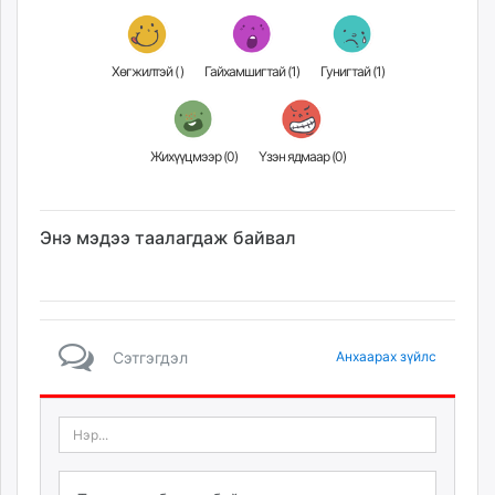
Хөгжилтэй (
)
Гайхамшигтай (
1
)
Гунигтай (
1
)
Жихүүцмээр (
0
)
Үзэн ядмаар (
0
)
Энэ мэдээ таалагдаж байвал
Сэтгэгдэл
Анхаарах зүйлс