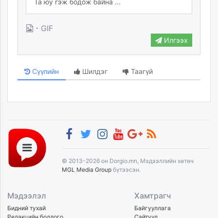
·
GIF
Илгээх
Сүүлийн
Шилдэг
Таагүй
© 2013-2026 он Dorgio.mn, Мэдээллийн хөтөч
MGL Media Group
бүтээсэн.
Мэдээлэл
Хамтрагч
Бидний тухай
Байгууллага
Редакцийн бодлого
Сайтууд