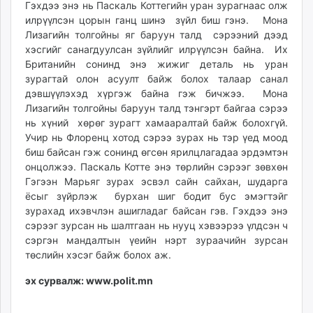
Гэхдээ энэ нь Паскаль Коттегийн уран зурагнаас олж
илрүүлсэн цорын ганц шинэ зүйл биш гэнэ. Мона
Лизагийн толгойны яг баруун талд сэрээний дээд
хэсгийг санагдуулсан зүйлийг илрүүлсэн байна. Их
Британийн сонинд энэ жижиг деталь нь уран
зурагтай олон асуулт байж болох талаар санал
дэвшүүлэхэд хүргэж байна гэж бичжээ. Мона
Лизагийн толгойны баруун талд тэнгэрт байгаа сэрээ
нь хүний хөрөг зурагт хамааралтай байж болохгүй.
Учир нь Флоренц хотод сэрээ зурах нь тэр үед моод
биш байсан гэж сонинд өгсөн ярилцлагадаа эрдэмтэн
онцолжээ. Паскаль Котте энэ төрлийн сэрээг зөвхөн
Гэгээн Марьяг зурах эсвэл сайн сайхан, шударга
ёсыг зүйрлэж бурхан шиг бодит бус эмэгтэйг
зурахад ихэвчлэн ашигладаг байсан гэв. Гэхдээ энэ
сэрээг зурсан нь шалтгаан нь нууц хэвээрээ үлдсэн ч
сэргэн мандалтын үеийн нэрт зураачийн зурсан
төслийн хэсэг байж болох аж.
эх сурвалж: www.polit.mn