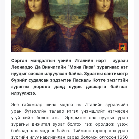
ikon.mn
mnb.mn
Livetv.mn
Eguur.mn
24tsag.mn
shuud.mn
eagle.mn
ergelt.mn
Сэргэн мандалтын үеийн Италийн нэрт зураач
Леонардо Да Винчигийн “Мона Лиза” зурагнаас нэг
zarig.mn
нууцыг саяхан илрүүлсэн байна. Зурагны сантиметр
today.mn
бүрийг судалсан эрдэмтэн Паскаль Котте эмэгтэйн
zuv.mn
зурагны дороос далд суурь давхарга байгааг
mminfo.mn
илрүүлжээ.
ugluu.mn
Энэ гайхмаар шинэ мэдээ нь Италийн зураачийн
urlag.mn
уран бүтээлийн талаар итгэл үнэмшлийг нэгмөсөн
unen.mn
үгүй хийж болох аж. Эрдэмтэн энэ нууцыг уран
asu.mn
зурагны дижитал зураг болгох гэж оролдож үзэж
shudarga.mn
байгаад олж мэдсэн байна. Тиймээс тэрээр энэ уран
shuurhai.mn
зургийн илүү нарийвчлан харах боломж олгосон 1650