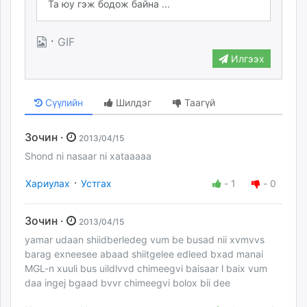
·
GIF
Илгээх
Сүүлийн
Шилдэг
Таагүй
Зочин ·
2013/04/15
Shond ni nasaar ni xataaaaa
·
Хариулах
Устгах
-
1
-
0
Зочин ·
2013/04/15
yamar udaan shiidberledeg vum be busad nii xvmvvs
barag exneesee abaad shiitgelee edleed bxad manai
MGL-n xuuli bus uildlvvd chimeegvi baisaar l baix vum
daa ingej bgaad bvvr chimeegvi bolox bii dee