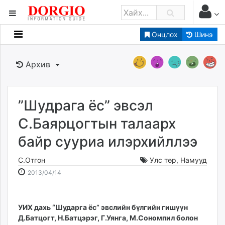
Онцлох
Шинэ
Мэдээллийн
Зар мэдээллийн
Архив
Банк санхүү
Бизнес ААН
Төрийн
”Шудрага ёс” эвсэл
Нийслэлийн
С.Баярцогтын талаарх
байр сууриа илэрхийллээ
dorgio.mn
Gogo.mn
С.Отгон
Улс төр
,
Намууд
caak.mn
2013-
2026-
2013/04/14
news.mn
04-
08-
14
07
zindaa.mn
17:22:26
03:40:41
УИХ дахь “Шударга ёс” эвслийн бүлгийн гишүүн
Baabar.mn
Д.Батцогт, Н.Батцэрэг, Г.Уянга, М.Сономпил болон
tovch.mn