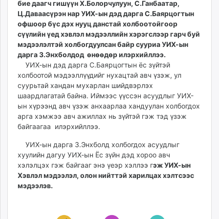
бие даагч гишүүн Х.Болорчулуун, С.Ганбаатар,
ikon.mn
Ц.Даваасүрэн нар УИХ-ын дэд дарга С.Баярцогтын
mnb.mn
офшоор бүс дэх нууц данстай холбоотойгоор
Livetv.mn
сүүлийн үед хэвлэл мэдээллийн хэрэгслээр гарч буй
Eguur.mn
мэдээлэлтэй холбогдуулсан байр сууриа УИХ-ын
дарга З.Энхболдод өнөөдөр илэрхийллээ.
24tsag.mn
УИХ-ын дэд дарга С.Баярцогтын ёс зүйтэй
shuud.mn
холбоотой мэдээллүүдийг нухацтай авч үзэж, ул
eagle.mn
суурьтай хандан мухарлан шийдвэрлэх
ergelt.mn
шаардлагатай байна. Иймээс үүссэн асуудлыг УИХ-
zarig.mn
ын хүрээнд авч үзэж анхаарлаа хандуулан холбогдох
арга хэмжээ авч ажиллах нь зүйтэй гэж тэд үзэж
today.mn
байгаагаа илэрхийллээ.
zuv.mn
mminfo.mn
УИХ-ын дарга З.Энхболд холбогдох асуудлыг
ugluu.mn
хуулийн дагуу УИХ-ын Ёс зүйн дэд хороо авч
хэлэлцэх гэж байгааг энэ үеэр хэллээ г
эж УИХ-ын
urlag.mn
Хэвлэл мэдээлэл, олон нийттэй харилцах хэлтсээс
unen.mn
мэдээлэв.
asu.mn
shudarga.mn
shuurhai.mn