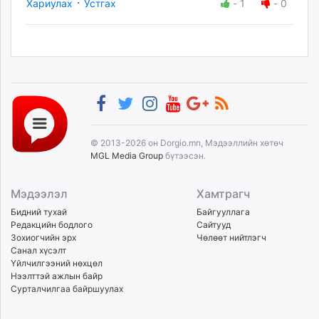
·
Хариулах
Устгах
-
1
-
0
© 2013-2026 он Dorgio.mn, Мэдээллийн хөтөч
MGL Media Group
бүтээсэн.
Мэдээлэл
Хамтрагч
Бидний тухай
Байгууллага
Редакцийн бодлого
Сайтууд
Зохиогчийн эрх
Чөлөөт нийтлэгч
Санал хүсэлт
Үйлчилгээний нөхцөл
Нээлттэй ажлын байр
Сурталчилгаа байршуулах