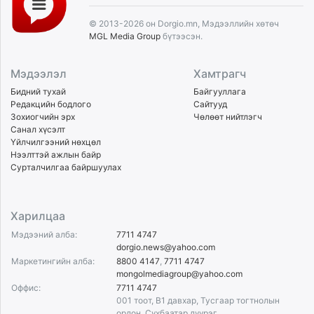
© 2013-2026 он Dorgio.mn, Мэдээллийн хөтөч
MGL Media Group
бүтээсэн.
Мэдээлэл
Хамтрагч
Бидний тухай
Байгууллага
Редакцийн бодлого
Сайтууд
Зохиогчийн эрх
Чөлөөт нийтлэгч
Санал хүсэлт
Үйлчилгээний нөхцөл
Нээлттэй ажлын байр
Сурталчилгаа байршуулах
Харилцаа
Мэдээний алба:
7711 4747
dorgio.news@yahoo.com
Маркетингийн алба:
8800 4147
,
7711 4747
mongolmediagroup@yahoo.com
Оффис:
7711 4747
001 тоот, B1 давхар, Тусгаар тогтнолын
ордон, Сүхбаатар дүүрэг