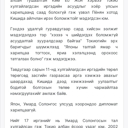
албан тушаалтан Ким Ёо Жон хэрвээ Токио
хулгайлагдсан иргэдийн асуудлыг хоёр улсын
харилцаанд саад болохгүй гэж үзвэл Пёнян хотод
Кишида айлчлан ирэх боломжтойг мэдэгдсэн юм.
Гэхдээ удалгүй гуравдугаар сард хийсэн ээлжит
мэдэгдэлдээ тэр “хэзээ ч шийдэгдэх боломжгүй
асуудалтай зууралдсаар байгаа” Токиогийн эрх
баригчдыг шүүмжлээд “Японы талтай ямар ч
харилцаа тогтоох, яриа хэлэлцээнд орохоос
татгалзах болно” гэж мэдэгджээ.
Тавдугаар сарын 11-нд хулгайлагдсан иргэдийн төрөл
төрөгсөд засгийн газраасаа арга хэмжээ авахыг
шаардахад Кишида дээд хэмжээний уулзалтыг
бодитой болгохын төлөө хүчин чармайлтаа
нэмэгдүүлэхийг амлаж байв.
Япон, Умард Солонгос улсууд хоорондоо дипломат
харилцаагүй.
Нийт 17 иргэнийг нь Умард Солонгосын тал
хулгайлсан гэж Токио албан ёсоор үздэг юм. 2002