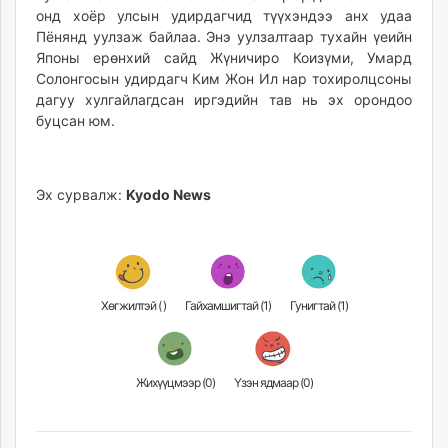
онд хоёр улсын удирдагчид түүхэндээ анх удаа
Пёнянд уулзаж байлаа. Энэ уулзалтаар тухайн үеийн
Японы ерөнхий сайд Жүничиро Коизүми, Умард
Солонгосын удирдагч Ким Жон Ил нар тохиролцсоны
дагуу хулгайлагдсан иргэдийн тав нь эх орондоо
буцсан юм.
Эх сурвалж:
Kyodo News
Хөгжилтэй (
)
Гайхамшигтай (
1
)
Гунигтай (
1
)
Жихүүцмээр (
0
)
Үзэн ядмаар (
0
)