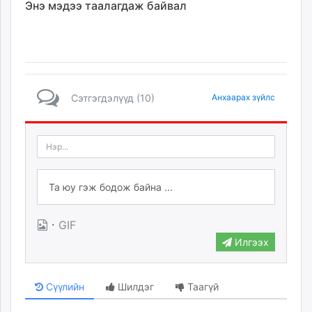
Энэ мэдээ таалагдаж байвал
Сэтгэгдэлүүд (10)
Анхаарах зүйлс
·
GIF
Илгээх
Сүүлийн
Шилдэг
Таагүй