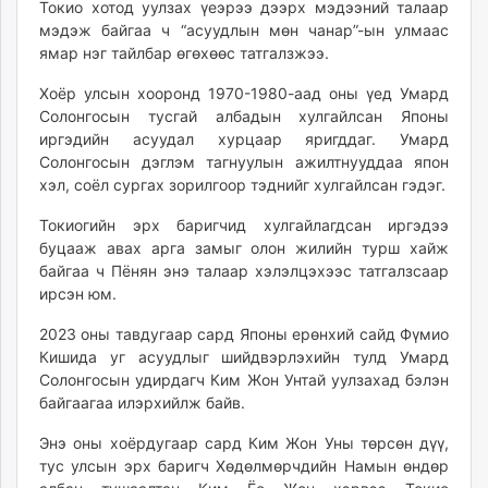
Токио хотод уулзах үеэрээ дээрх мэдээний талаар
unuudur.mn
мэдэж байгаа ч “асуудлын мөн чанар”-ын улмаас
isee.mn
ямар нэг тайлбар өгөхөөс татгалзжээ.
mglradio.com
Хоёр улсын хооронд 1970-1980-аад оны үед Умард
fact.mn
Солонгосын тусгай албадын хулгайлсан Японы
itoim.mn
иргэдийн асуудал хурцаар яригддаг. Умард
tumen.mn
Солонгосын дэглэм тагнуулын ажилтнууддаа япон
shuum.mn
хэл, соёл сургах зорилгоор тэднийг хулгайлсан гэдэг.
times.mn
Токиогийн эрх баригчид хулгайлагдсан иргэдээ
tvmongolia.mn
буцааж авах арга замыг олон жилийн турш хайж
mass.mn
байгаа ч Пёнян энэ талаар хэлэлцэхээс татгалзсаар
unegui.mn
ирсэн юм.
assa.mn
2023 оны тавдугаар сард Японы ерөнхий сайд Фүмио
toim.mn
Кишида уг асуудлыг шийдвэрлэхийн тулд Умард
tac.mn
Солонгосын удирдагч Ким Жон Унтай уулзахад бэлэн
paparazzi.mn
байгаагаа илэрхийлж байв.
unread.today
Энэ оны хоёрдугаар сард Ким Жон Уны төрсөн дүү,
тус улсын эрх баригч Хөдөлмөрчдийн Намын өндөр