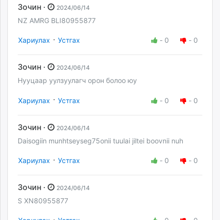
Зочин ·
2024/06/14
NZ AMRG BLI80955877
·
Хариулах
Устгах
-
0
-
0
Зочин ·
2024/06/14
Нууцаар уулзуулагч орон болоо юу
·
Хариулах
Устгах
-
0
-
0
Зочин ·
2024/06/14
Daisogiin munhtseyseg75onii tuulai jiltei boovnii nuh
·
Хариулах
Устгах
-
0
-
0
Зочин ·
2024/06/14
S XN80955877
·