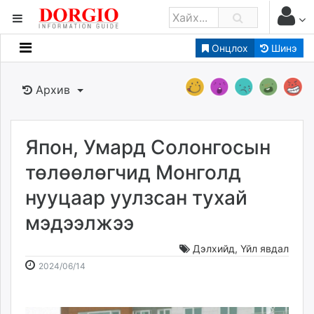
Онцлох
Шинэ
Мэдээллийн
Зар мэдээллийн
Архив
Банк санхүү
Бизнес ААН
Төрийн
Япон, Умард Солонгосын
Нийслэлийн
төлөөлөгчид Монголд
нууцаар уулзсан тухай
dorgio.mn
мэдээлжээ
Gogo.mn
caak.mn
Дэлхийд
,
Үйл явдал
news.mn
2024-
2026-
2024/06/14
zindaa.mn
06-
08-
Baabar.mn
14
10
tovch.mn