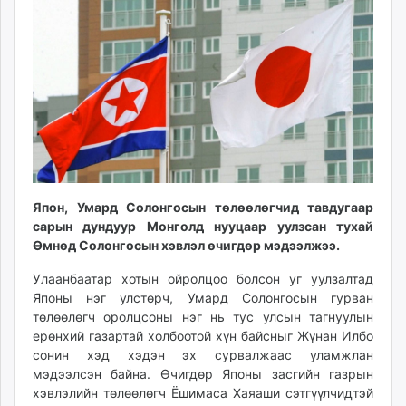
09:04:02
20:48:54
ikon.mn
mnb.mn
Livetv.mn
Eguur.mn
24tsag.mn
shuud.mn
eagle.mn
ergelt.mn
zarig.mn
Япон, Умард Солонгосын төлөөлөгчид тавдугаар
today.mn
сарын дундуур Монголд нууцаар уулзсан тухай
zuv.mn
Өмнөд Солонгосын хэвлэл өчигдөр мэдээлжээ.
mminfo.mn
Улаанбаатар хотын ойролцоо болсон уг уулзалтад
ugluu.mn
Японы нэг улстөрч, Умард Солонгосын гурван
urlag.mn
төлөөлөгч оролцсоны нэг нь тус улсын тагнуулын
unen.mn
ерөнхий газартай холбоотой хүн байсныг Жүнан Илбо
asu.mn
сонин хэд хэдэн эх сурвалжаас уламжлан
мэдээлсэн байна. Өчигдөр Японы засгийн газрын
shudarga.mn
хэвлэлийн төлөөлөгч Ёшимаса Хаяаши сэтгүүлчидтэй
shuurhai.mn