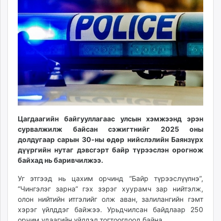
ikon.mn
mnb.mn
Livetv.mn
Eguur.mn
24tsag.mn
shuud.mn
eagle.mn
ergelt.mn
zarig.mn
today.mn
Цагдаагийн байгууллагаас улсын хэмжээнд эрэн
сурвалжилж байсан сэжигтнийг 2025 оны
zuv.mn
долдугаар сарын 30-ны өдөр нийслэлийн Баянзүрх
mminfo.mn
дүүргийн нутаг дэвсгэрт байр түрээслэн орогнож
ugluu.mn
байхад нь баривчилжээ.
urlag.mn
Уг этгээд нь цахим орчинд “Байр түрээслүүлнэ”,
unen.mn
“Чингэлэг зарна” гэх зэрэг хуурамч зар нийтэлж,
asu.mn
олон нийтийн итгэлийг олж аван, залилангийн гэмт
shudarga.mn
хэрэг үйлддэг байжээ. Урьдчилсан байдлаар 250
shuurhai.mn
орчим удаагийн үйлдэл тогтоогдоод байна.