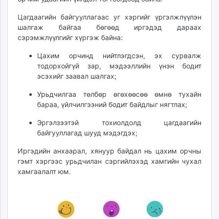
unuudur.mn
Цагдаагийн байгууллагаас уг хэргийг үргэлжлүүлэн
isee.mn
шалгаж байгаа бөгөөд иргэдэд дараах
mglradio.com
сэрэмжлүүлгийг хүргэж байна:
fact.mn
Цахим орчинд нийтлэгдсэн, эх сурвалж
itoim.mn
тодорхойгүй зар, мэдээллийн үнэн бодит
tumen.mn
эсэхийг заавал шалгах;
shuum.mn
times.mn
Урьдчилгаа төлбөр өгөхөөсөө өмнө тухайн
бараа, үйлчилгээний бодит байдлыг нягтлах;
tvmongolia.mn
mass.mn
Эргэлзээтэй тохиолдолд цагдаагийн
unegui.mn
байгууллагад шууд мэдэгдэх;
assa.mn
Иргэдийн анхаарал, хянуур байдал нь цахим орчны
toim.mn
гэмт хэргээс урьдчилан сэргийлэхэд хамгийн чухал
tac.mn
хамгаалалт юм.
paparazzi.mn
unread.today