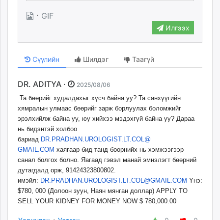
·
GIF
Илгээх
Сүүлийн
Шилдэг
Таагүй
DR. ADITYA ·
2025/08/06
Та бөөрийг худалдахыг хүсч байна уу? Та санхүүгийн
хямралын улмаас бөөрийг зарж борлуулах боломжийг
эрэлхийлж байна уу, юу хийхээ мэдэхгүй байна уу? Дараа
нь бидэнтэй холбоо
бариад
DR.PRADHAN.UROLOGIST.LT.COL@
GMAIL.COM
хаягаар бид танд бөөрнийх нь хэмжээгээр
санал болгох болно. Яагаад гэвэл манай эмнэлэгт бөөрний
дутагдалд орж, 91424323800802.
имэйл:
DR.PRADHAN.UROLOGIST.LT.COL@
GMAIL.COM
Yнэ:
$780, 000 (Долоон зуун, Наян мянган доллар) APPLY TO
SELL YOUR KIDNEY FOR MONEY NOW $ 780,000.00
·