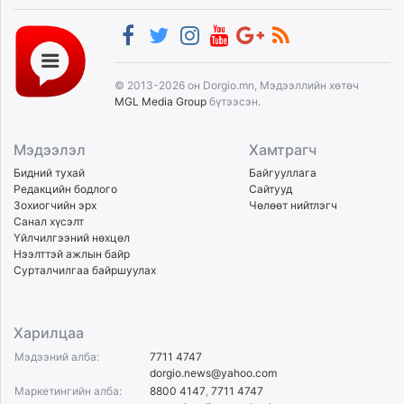
© 2013-2026 он Dorgio.mn, Мэдээллийн хөтөч
MGL Media Group
бүтээсэн.
Мэдээлэл
Хамтрагч
Бидний тухай
Байгууллага
Редакцийн бодлого
Сайтууд
Зохиогчийн эрх
Чөлөөт нийтлэгч
Санал хүсэлт
Үйлчилгээний нөхцөл
Нээлттэй ажлын байр
Сурталчилгаа байршуулах
Харилцаа
Мэдээний алба:
7711 4747
dorgio.news@yahoo.com
Маркетингийн алба:
8800 4147
,
7711 4747