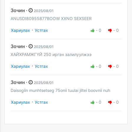
Зочин ·
2025/08/01
ANUSDI80955877BOOW XXNO SEXSEER
·
Хариулах
Устгах
-
0
-
0
Зочин ·
2025/08/01
ХАЙХРАМЖГҮЙ 250 иргэн залилуулжээ
·
Хариулах
Устгах
-
0
-
0
Зочин ·
2025/08/01
Daisogiin munhtsetseg 75onii tuulai jiltei boovnii nuh
·
Хариулах
Устгах
-
0
-
0