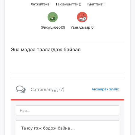
Хөгжилтэй (
)
Гайхамшигтай (
)
Гунигтай (
1
)
Жихүүцмээр (
0
)
Үзэн ядмаар (
0
)
Энэ мэдээ таалагдаж байвал
Сэтгэгдэлүүд (7)
Анхаарах зүйлс