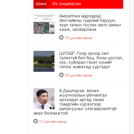
Шинэ
Их уншигдсан
Амралтын өдрүүдэд
Энхтайвны гүүрний баруун,
зүүн талын туслах авто замыг
хааж, засварлана
15 цагийн өмнө
ЦУОШГ: Голд ороод хөл
тулахгүй бол буц. Усны урсгал,
нүх, хуйлрал гэнэт хүнийг
татаж живэхэд хүргэдэг
15 цагийн өмнө
Б.Дашпүрэв: Аялал
жуулчлалын үйлчилгээ
эрхэлдэг иргэд таних
тэмдгийн хүрээгээр
шатахууныг хязгаарлалтгүй
авах боломжтой
17 цагийн өмнө