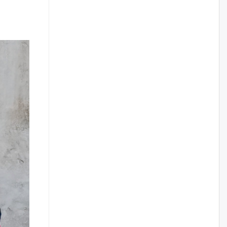
үйлчилгээний ажилтнуудын
ХАРИЛЦАА хандлагатай
холбоотой ГОМДОЛ их байгааг
дурдлаа
өчигдѳр
Бариста хийх нь залуусын
дунд яагаад трэнд болов
өчигдѳр
Өмгөөлөгч Б.Оюунбилэг:
"Урьхан" Б.Чинбат гэж хүн
бизнес хамтрагчаа гүтгэж
хууль хяналтын байгууллагаар
шалгуулж, торны цаана
суулгана гэх мэтээр дарамталдаг
өчигдѳр
Д.Амарбаясгалан:
Шатахууныхаа 97 хувийг нэг
улсаас авдаг хараат байдлаа
зогсоож, Арабын орнуудаас