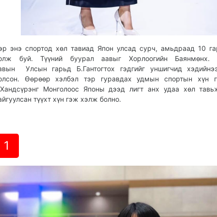
эр энэ спортод хөл тавиад Япон улсад сурч, амьдраад 10 г
олж буй. Түүний буурал аавыг Хорлоогийн Баянмөнх
авын Улсын гарьд Б.Гантогтох гэдгийг уншигчид хэдийнэ
олсон. Өөрөөр хэлбэл тэр гуравдах удмын спортын хүн гэ
.Хандсүрэнг Монголоос Японы дээд лигт анх удаа хөл тавь
айгуулсан түүхт хүн гэж хэлж болно.
1