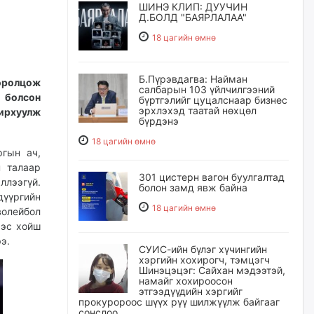
ШИНЭ КЛИП: ДУУЧИН
Д.БОЛД "БАЯРЛАЛАА"
18 цагийн өмнө
Б.Пүрэвдагва: Найман
 оролцож
салбарын 103 үйлчилгээний
г болсон
бүртгэлийг цуцалснаар бизнес
эрхлэхэд таатай нөхцөл
ирхуулж
бүрдэнэ
18 цагийн өмнө
гын ач,
н талаар
301 цистерн вагон буулгалтад
ллээгүй.
болон замд явж байна
дүүргийн
18 цагийн өмнө
волейбол
ээс хойш
э.
СУИС-ийн бүлэг хүчингийн
хэргийн хохирогч, тэмцэгч
Шинэцэцэг: Сайхан мэдээтэй,
намайг хохироосон
этгээдүүдийн хэргийг
прокуророос шүүх рүү шилжүүлж байгааг
сонслоо