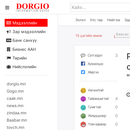
Эхлэл
Улс төр
Нийгэм
Эд
Мэдээллийн
Зар мэдээллийн
Баасан 
15 цагийн өмнө
Банк санхүү
Бизнес ААН
3
Сэтгэгдэл
Төрийн
Хуваалцах
Нийслэлийн
Жиргээ
dorgio.mn
Хөгжилтэй
Gogo.mn
caak.mn
4
Гайхамшигтай
news.mn
0
Гунигтай
zindaa.mn
0
Жихүүцмээр
Baabar.mn
0
Үзэн ядмаар
tovch.mn