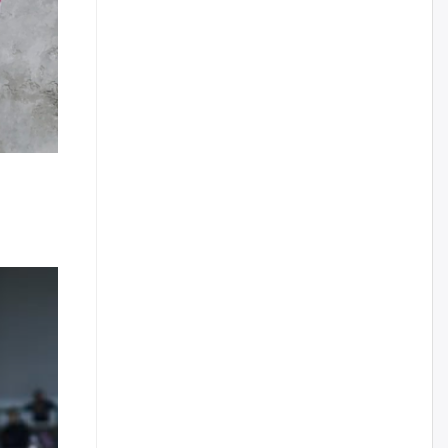
нийлүүлэх ажлыг сэргээх
ёстой
өчигдѳр
Худалдагч Н.Амарзаяа:
Дэлгүүрийн 32 хуудастай
өрийн дэвтэр долоо хоногт л
дүүрдэг
өчигдѳр
АИ-92 шатахууны нийлүүлэлт
тасралтгүй үргэлжилж байна
өчигдѳр
I ангийн цахим бүртгэл энэ
сарын 17-ноос эхэлнэ
өчигдѳр
Үндсэн хууль зөрчсөн
Х.Булгантуяа, үндэсний эв