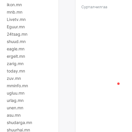
ikon.mn
Сурталчилгаа
mnb.mn
Livetv.mn
Eguur.mn
24tsag.mn
shuud.mn
eagle.mn
ergelt.mn
zarig.mn
today.mn
zuv.mn
mminfo.mn
ugluu.mn
urlag.mn
unen.mn
asu.mn
shudarga.mn
shuurhai.mn