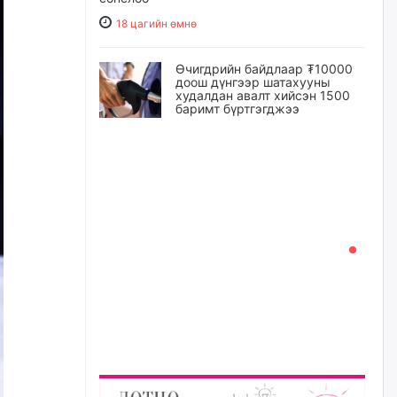
18 цагийн өмнө
Өчигдрийн байдлаар ₮10000
доош дүнгээр шатахууны
худалдан авалт хийсэн 1500
баримт бүртгэгджээ
19 цагийн өмнө
Шатахуун олголтыг 50,000
төгрөгөөр хязгаарласныг
нэмэгдүүлж 100,000 төгрөгт
хүргэхээр судалж байгаа
19 цагийн өмнө
Ц.Сандаг-Очир: COP17 ба
COP31 хурлын уялдаа нь
Риогийн гурван конвенцын
нэгдсэн хэрэгжилтийг ахиулах
чухал алхам болно
20 цагийн өмнө