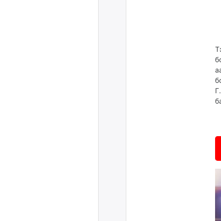
Т
б
а
б
Г
б