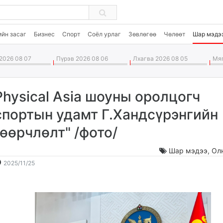
ийн засаг
Бизнес
Спорт
Соёл урлаг
Зөвлөгөө
Чөлөөт
Шар мэдэ
2026 08 07
Пүрэв 2026 08 06
Лхагва 2026 08 05
Мяг
Physical Asia шоуны оролцогч
спортын удамт Г.Хандсүрэнгийн
"өөрчлөлт" /фото/
Шар мэдээ
,
Ол
2025-
2026-
2025/11/25
11-
08-
25
08
15:05:53
07:13:18