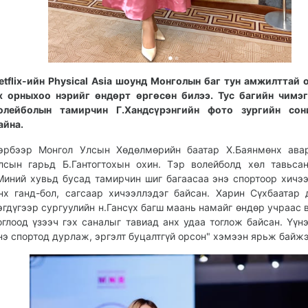
etflix-ийн Physical Asia шоунд Монголын баг тун амжилттай
х орныхоо нэрийг өндөрт өргөсөн билээ. Тус багийн чимэ
олейболын тамирчин Г.Хандсүрэнгийн фото зургийн сон
айна.
эрбээр Монгол Улсын Хөдөлмөрийн баатар Х.Баянмөнх авар
лсын гарьд Б.Гантогтохын охин. Тэр волейболд хөл тавьса
Миний хувьд бусад тамирчин шиг багаасаа энэ спортоор хичээ
нх ганд-бол, сагсаар хичээллэдэг байсан. Харин Сүхбаатар 
эгдүгээр сургуулийн н.Гансүх багш маань намайг өндөр учраас 
оглоод үзээч гэх саналыг тавиад анх удаа тоглож байсан. Үүн
нэ спортод дурлаж, эргэлт буцалтгүй орсон" хэмээн ярьж байжэ