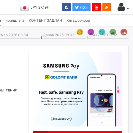
625
JPY 27.19₮
CHF 3,824.26₮
э
ярилцлага
КОНТЕНТ ЗАДЛАН
Хятад орноор
мар 2026 08 04
Даваа 2026 08 03
Ням 2026 08 02
ны танил