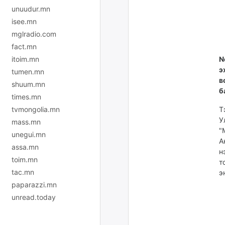
unuudur.mn
isee.mn
mglradio.com
fact.mn
N
itoim.mn
э
tumen.mn
в
shuum.mn
б
times.mn
Т
tvmongolia.mn
У
mass.mn
"
unegui.mn
А
assa.mn
н
toim.mn
т
tac.mn
э
paparazzi.mn
unread.today