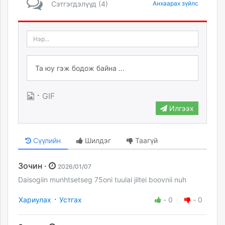
Сэтгэгдэлүүд (4)
Анхаарах зүйлс
·
GIF
Илгээх
Сүүлийн
Шилдэг
Таагүй
Зочин ·
2026/01/07
Daisogiin munhtsetseg 75oni tuulai jiltei boovnii nuh
·
Хариулах
Устгах
-
0
-
0