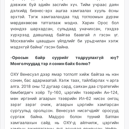
дэвжиж буй эдийн засгийн хүч. Тийм учраас даян
дэлхийд бизнес-эрх ашгаа хамгаалах хууль ёсны
эрхтэй. Тэгж хамгаалахдаа тэд тоглоомын дүрэм
мөрдөхөөсөө татгалзаж мэднэ. Харин Орос бол
үнэндээ шархадсан, сульдаад уначихсан, гэхдээ
хүрхрээд давшлаад байгаа баавгай л гэсэн үг.
Москвагийн цаашдын үйлдлийг би урьдчилан хэлж
мэдэхгүй байна” гэсэн байна.
-
Оросын байр суурийг тодруулахгүй юү?
Монголчуудад тэр л сонин байх болно?
ОХУ Венесуэл дээр ямар тоглолт хийж байгаа нь нэн
сонин, бас адармаатай. Хэлж таах, тайлбарлах ч арга
алга. 2018 оны 12 дугаар сард, саяхан даа стратегийн
бөмбөгдөгч хоёр Ту-160, цэргийн тээврийн Ан-124,
мөн иргэний агаарын тээврийн Ил-62 нисэх онгоц
зэрэг зэрэг очиж, агаарын цэргийн хамтарсан
сургуульд оролцсон. Венесуэл нисэгчдийг оросууд
сургаж байна. Мадуро болон түүний Батлан
хамгаалахын сайд нь ОХУ-д айлчилж, цэргийн
хамтын ажиллагааны лут асуудал ярилцсан. Нефть,