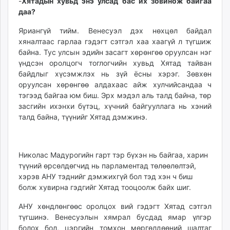
-
Xятадын хувьд энэ улсад бас их зовинож байгаа
даа?
Яриангүй тийм. Венесуэл дэх нөхцөл байдал
хяналтаас гарлаа гэдэгт сэтгэл хаа хаагүй л түгшиж
байна. Тус улсын эдийн засагт хөрөнгөө оруулсан нэг
үндсэн оролцогч тоглогчийн хувьд Хятад тайван
байдлыг хүсэмжлэх нь зүй ёсны хэрэг. Зөвхөн
оруулсан хөрөнгөө алдахаас айж хулчийсандаа ч
тэгээд байгаа юм биш. Эрх мэдэл аль талд байна, төр
засгийн ихэнхи бүтэц, хүчний байгууллага нь хэний
талд байна, түүнийг Хятад дэмжинэ.
Николас Мадурогийн гарт тэр бүхэн нь байгаа, харин
түүний өрсөлдөгчид нь парламентад төлөөлөлтэй,
хэрэв АНУ тэднийг дэмжихгүй бол тэд хэн ч биш
болж хувирна гэдгийг Хятад тооцоолж байх шиг.
АНУ хөндлөнгөөс оролцох вий гэдэгт Хятад сэтгэл
түгшинэ. Венесуэлын хямрал бусдад ямар үлгэр
болох бол, цэргийн томхон мөргөлдөөний шалтаг