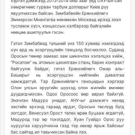
хүртэл дэмжээд 2013-2014 оны зааг үед ОХУ-ын сан
хөмрөгнөөс гурван тэрбум долларыг Киев рүү
явуулчихсан байсан. Зимбабвейн Ерөнхийлөгч
Эммерсон Мнангагва мөнөөхөн Москвад ирээд зээл
тусламж хүсч, концессын хэлбэрээр байгалийн
нөөцөө ашиглуулъя гэсэн.
Гэтэл Зимбабвед түлшний үнэ 150 хувиар нэмэгдээд
хүн ард нь эсэргүүцлийн тэмцэлд босчихлоо. Суданд
Оросын төмөр замаас зам шинэчлэх хэлэлцээ хийж,
“Росатом” нь атомын цахилгаан станц барих контракт
байгуулж байдаг, гэтэл Ерөнхийлөгч Омар аль-
Баширыг нь эсэргүүцсэн нийгмийн давалгаа
намждаггүй. Тэр Ерөнхийлөгч геноцидын хэргээр
Олон улсын эрүүгийн шүүхэд олон жилийн өмнөөс
дуудагдчихсан. Одоо Оросоос өөр аврал байхгүй.
Энэчлэн Мадуро унадаг, АНУ-ыг дэмжигч нөхөд
засгийн эрхэнд гараад ирдэг, Оросын төслүүд бүгд
зогсдог, Венесуэл Орост төлөх өрөө буцааж өгдөггүй,
Мадурод тэр өр тохогддог, Хуан Гуайдо Орос руу
нуруугаа харуулчихна гээд тэр нөхөр ярьж байсныг
бас сайтад ил тавьчихсан байна лээ.