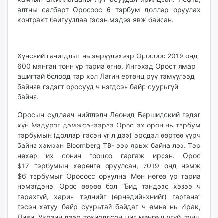
алтны салбарт Оросоос 6 тэрбум доллар оруулах
контракт байгууллаа гэсэн мэдээ явж байсан.
Хүнсний гачигдлыг нь эерүүлэхээр Оросоос 2019 онд
600 мянган тонн үр тариа өгнө. Ингэхэд Орост ямар
ашигтай болоод тэр хол Латин ертөнц рүү тэмүүлээд
байнав гэдэгт оросууд ч нэгдсэн байр суурьгүй
байна.
Оросын судлаач нийтлэлч Леонид Бершидский гэдэг
хүн Мадурог дэмжсэнээрээ Орос эх орон нь тэрбум
тэрбумын (доллар гэсэн үг л дээ) эрсдэл өөртөө үүрч
байна хэмээн Bloomberg ТВ- ээр ярьж байна лээ. Тэр
нөхөр их сонин тооцоо гаргаж ирсэн. Орос
$17 тэрбумын хөрөнгө оруулсан, 2019 онд нэмж
$6 тэрбумыг Оросоос оруулна. Мөн нөгөө үр тариа
нэмэгдэнэ. Орос өөрөө бол “Бид тэндээс хэзээ ч
гарахгүй, харин тэднийг (өрнөдийнхнийг) гаргана”
гэсэн хатуу байр суурьтай байдаг ч өмнө нь Ирак,
Ливи, Украин дээр тохиолдсон шиг мөнгө ч үгүй, түнш