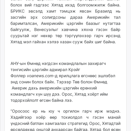
болох вий гэдгээс Хятад ихэд болгоомжилж байна.
БРИКС эвсэлд хамт тэмцэж явсан Бразилд нь
засгийн эрх солигдсоны дараа Америкийн тал
баримталсан, Америкийн цэргийн баазыг нутагтаа
байгуулж, Венесуэлыг хавчина хяхна гэсэн байр
суурьтай нэг нөхөр төр тэргүүлэхээр гарч ирсэнд
Хятад мэл гайхан хэлээ хазан сууж байх шиг байна.
АНУ-ын Өмнөд нэгдсэн командлалын захирагч
тэнгисийн цэргийн адмирал Крэйг
Фоллер
voanews.com
-д ярилцлага өгснөөс эшлэбэл
энд сонин болох байх. Тэрээр Төв болон Өмнөд
Америк дахь америкийн цэргийн ерөнхий
командлагч хүн шүү дээ. Орос, Хятад хоёрт ийм
тодорхойлолт өгсөн байна лээ.
“Оросоос ер нь юу ч оргилон гарч ирж мэднэ.
Хэдийгээр хоёр өөр тохиолдол ч гэсэн манай
үндэсний батлан хамгаалах стратегид Орос, Хятадтай
өрсөлдөхөд онцгой анхаарсан байгаа. Хятад бол өсөн