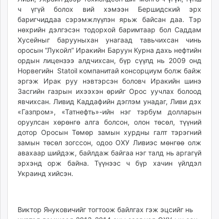
ч үгүй болох вий хэмээн Бершидский эрх
баригчиддаа сэрэмжлүүлэн ярьж байсан даа. Тэр
нөхрийн дэлгэсэн тодорхой баримтаар бол Саддам
Хусейныг барууныхан унагаад тавьчихсан чинь
оросын “Лукойл” Иракийн Баруун Курна дахь нефтийн
ордын лицензээ алдчихсан, бүр сүүлд нь 2009 онд
Норвегийн Statoil компанитай консорциум болж байж
эргэж Ирак руу нэвтэрсэн боловч Иракийн шинэ
Засгийн газрын ихээхэн өрийг Орос уучлах болоод
явчихсан. Ливид Каддафийн дэглэм унадаг, Ливи дэх
«Газпром», «Татнефть»-ийн нэг тэрбум долларын
оруулсан хөрөнгө алга болсон, олон төсөл, түүний
дотор Оросын Төмөр замын хурдны галт тэрэгний
замын төсөл зогссон, одоо ОХУ Ливиэс мөнгөө олж
авахаар шийдэж, байлдаж байгаа нэг талд нь аргагүй
эрхэнд орж байна. Түүнээс ч бүр хачин үйлдэл
Украинд хийсэн.
Виктор Януковичийг тогтоож байлгах гэж эцсийг нь