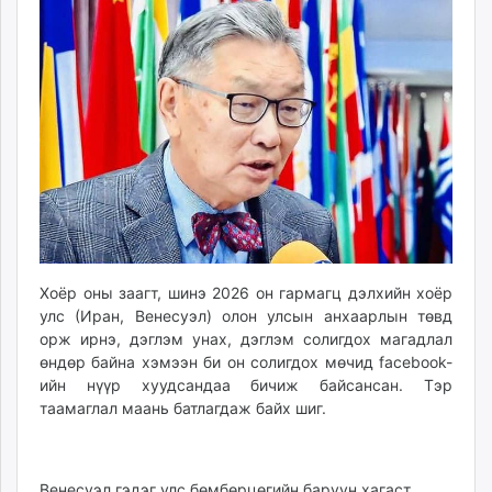
09:10:23
15:27:27
ikon.mn
mnb.mn
Livetv.mn
Eguur.mn
24tsag.mn
shuud.mn
eagle.mn
ergelt.mn
zarig.mn
today.mn
zuv.mn
Хоёр оны заагт, шинэ 2026 он гармагц дэлхийн хоёр
улс (Иран, Венесуэл) олон улсын анхаарлын төвд
mminfo.mn
орж ирнэ, дэглэм унах, дэглэм солигдох магадлал
ugluu.mn
өндөр байна хэмээн би он солигдох мөчид facebook-
urlag.mn
ийн нүүр хуудсандаа бичиж байсансан. Тэр
unen.mn
таамаглал маань батлагдаж байх шиг.
asu.mn
shudarga.mn
shuurhai.mn
Венесуэл гэдэг улс бөмбөрцөгийн баруун хагаст