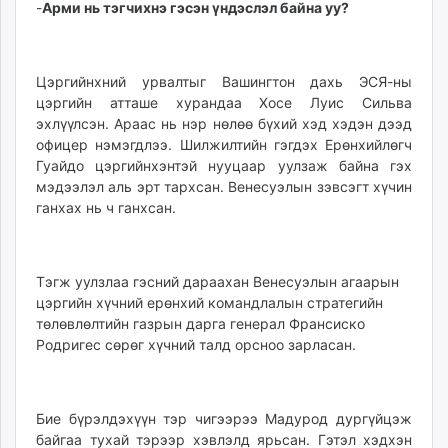
-
Apми нь тэгчихнэ гэсэн үндэслэл байна уу?
Цэргийнхний урвалтыг Вашингтон дахь ЭСЯ-ны
цэргийн атташе хурандаа Хосе Луис Сильва
эхлүүлсэн. Араас нь нэр нөлөө бүхий хэд хэдэн дээд
офицер нэмэгдлээ. Шилжилтийн гэгдэх Ерөнхийлөгч
Гуайдо цэргийнхэнтэй нууцаар уулзаж байна гэх
мэдээлэл аль эрт тархсан. Венесуэлын зэвсэгт хүчин
ганхах нь ч ганхсан.
Тэгж уулзлаа гэсний дараахан Венесуэлын агаарын
цэргийн хүчний ерөнхий командлалын стратегийн
төлөвлөлтийн газрын дарга генерал Франсиско
Родригес сөрөг хүчний талд орсноо зарласан.
Бие бүрэлдэхүүн тэр чигээрээ Мадурод дургүйцэж
байгаа тухай тэрээр хэвлэлд ярьсан. Гэтэл хэдхэн