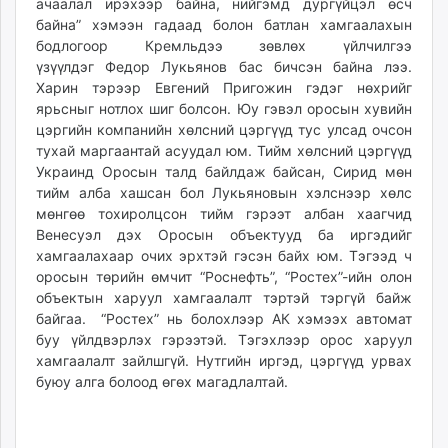
ачаалал ирэхээр байна, нийгэмд дургүйцэл өсч
байна” хэмээн гадаад болон батлан хамгаалахын
бодлогоор Кремльдээ зөвлөх үйлчилгээ
үзүүлдэг Федор Лукьянов бас бичсэн байна лээ.
Харин тэрээр Евгений Пригожин гэдэг нөхрийг
ярьсныг нотлох шиг болсон. Юу гэвэл оросын хувийн
цэргийн компанийн хөлсний цэргүүд тус улсад очсон
тухай маргаантай асуудал юм. Тийм хөлсний цэргүүд
Украинд Оросын талд байлдаж байсан, Сирид мөн
тийм алба хашсан бол Лукьяновын хэлснээр хөлс
мөнгөө тохиролцсон тийм гэрээт албан хаагчид
Венесуэл дэх Оросын объектууд ба иргэдийг
хамгаалахаар очих эрхтэй гэсэн байх юм. Тэгээд ч
оросын төрийн өмчит “Роснефть”, “Ростех”-ийн олон
объектын харуул хамгаалалт тэртэй тэргүй байж
байгаа. “Ростех” нь болохлээр АК хэмээх автомат
буу үйлдвэрлэх гэрээтэй. Тэгэхлээр орос харуул
хамгаалалт зайлшгүй. Нутгийн иргэд, цэргүүд урвах
буюу алга болоод өгөх магадлалтай.