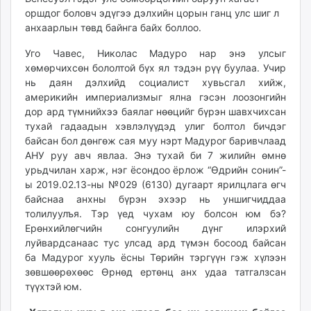
unuudur.mn
оршдог боловч эдүгээ дэлхийн цорын ганц улс шиг л
анхаарлын төвд байнга байх боллоо.
isee.mn
mglradio.com
Уго Чавес, Николас Мадуро наp энэ улсыг
fact.mn
хөмөрчихсөн бололтой бүх ял тэдэн рүү буулаа. Учир
itoim.mn
нь даян дэлхийд социалист хувьсгал хийж,
америкийн империализмыг ялна гэсэн лоозонгийн
tumen.mn
дор ард түмнийхээ баялаг нөөцийг бүрэн шавхчихсан
shuum.mn
тухай гадаадын хэвлэлүүдэд улиг болтол бичдэг
times.mn
байсан бол дөнгөж сая муу нэрт Мадурог баривчлаад
tvmongolia.mn
АНУ руу авч явлаа. Энэ тухай би 7 жилийн өмнө
mass.mn
урьдчилан харж, нэг ёсондоо ёрлож “Өдрийн сонин”-
ы 2019.02.13-ны №029 (6130) дугаарт ярилцлага өгч
unegui.mn
байснаа анхны бүрэн эхээр нь уншигчиддаа
assa.mn
толилуулъя. Тэр үед чухам юу болсон юм бэ?
toim.mn
Ерөнхийлөгчийн сонгуулийн дүнг илэрхий
tac.mn
луйвардсанаас тус улсад ард түмэн босоод байсан
paparazzi.mn
ба Мадурог хууль ёсны Төрийн тэргүүн гэж хүлээн
зөвшөөрөхөөс Өрнөд ертөнц анх удаа татгалзсан
unread.today
түүхтэй юм.