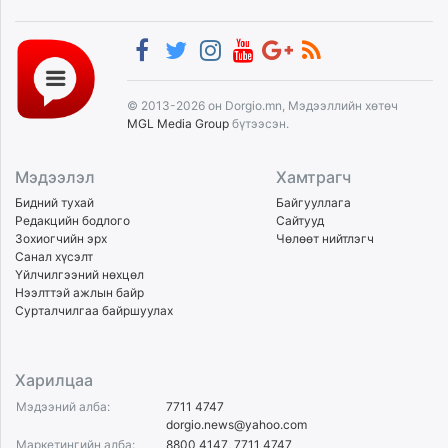
© 2013-2026 он Dorgio.mn, Мэдээллийн хөтөч
MGL Media Group
бүтээсэн.
Мэдээлэл
Хамтрагч
Бидний тухай
Байгууллага
Редакцийн бодлого
Сайтууд
Зохиогчийн эрх
Чөлөөт нийтлэгч
Санал хүсэлт
Үйлчилгээний нөхцөл
Нээлттэй ажлын байр
Сурталчилгаа байршуулах
Харилцаа
Мэдээний алба:
7711 4747
dorgio.news@yahoo.com
Маркетингийн алба:
8800 4147
,
7711 4747