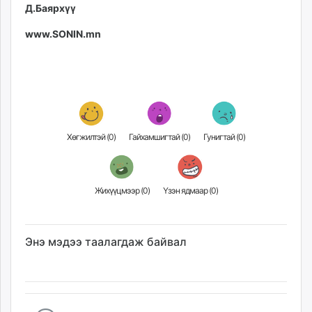
Д.Баярхүү
www.SONIN.mn
Хөгжилтэй (
0
)
Гайхамшигтай (
0
)
Гунигтай (
0
)
Жихүүцмээр (
0
)
Үзэн ядмаар (
0
)
Энэ мэдээ таалагдаж байвал