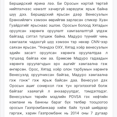
Бершидский ярина лээ. Би Оросын нэртэй төртэй
нийтлэлчээс нэмэлт хачиргүй хөрвүүлж ярьж байна
шүү дээ. Бершидский ярьсан дээр Венесуэлын
Ерөнхийлөгч хэмээн өөрийгөө зарласан спикер Хуан
Гуайдогийг ярьснаас эшлэе. Оросын болоод Хятадын
оруулсан хөрөнгө оруулалт хамгаалалтгүй үлдэж
байгаад сэтгэл түгшиж байна. Мадуро түүнийг чинь
хамгаалж чадахгүй шүү хэмээн тэр нөхөр CNN-ээр
саяхан ярьсан. “Үнэндээ ОХУ, Хятад хоёр венесуэлын
эдийн засагт оруулсан хөрөнгө оруулалтдаа л
түгшээд байгаа юм аа. Ерөөсөө Мадуро гадаадын
хөрөнгө оруулагчдын эрх ашгийг хамгаална гэж
өнгөрсөн. Орос, Хятад хоёр олон тэрбумын хөрөнгө
Венесуэлд оруулчихсан байгаа, Мадуро хамгаална
гэж гонж” гэж ярьж байсан даа. Венесуэл дэх
Оросын ашиг сонирхол гэж тун эргэлзээтэй болж
байгааг хааяагүй л анхааруулдаг, тэмдэглэдэг.
Венесуэлын төрийн мэдлийн PDVSA гэх нефтийн
компани нь банкны бараг бүх төлбөр тооцоогоо
оросын Газпромбанкаар хийж байх тухай шийдвэр
гаргаж, харин Газпромбанк нь 2014 оны 7 дугаар