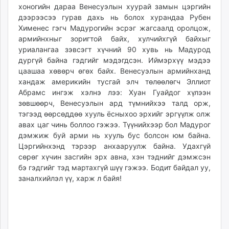
хоногийн дараа Венесуэлын хуурай замын цэргийн
дээрээсээ гурав дахь нь болох хурандаа Рубен
Хименес гэгч Мадурогийн эсрэг жагсаалд оролцож,
армийнхныг зоригтой байх, хулчийхгүй байхыг
уриалангаа зэвсэгт хүчний 90 хувь нь Мадурод
дургүй байна гэдгийг мэдэгдсэн. Иймэрхүү мэдээ
цаашаа хөвөрч өгөх байх. Венесуэлын армийнханд
хандаж америкийн тусгай элч төлөөлөгч Эллиот
Абрамс ингэж хэлнэ лээ: Хуан Гуайдог хүлээн
зөвшөөрч, Венесуэлын ард түмнийхээ талд орж,
тэгээд өөрсөддөө хууль ёсныхоо эрхийг эргүүлж олж
авах цаг чинь боллоо гэжээ. Түүнийхээр бол Мадурог
дэмжиж буй арми нь хууль бус болсон юм байна.
Цэргийнхэнд тэрээр анхааруулж байна. Удахгүй
сөрөг хүчин засгийн эрх авна, хэн тэднийг дэмжсэн
бэ гэдгийг тэд мартахгүй шүү гэжээ. Бодит байдал уу,
заналхийлэл үү, харж л байя!