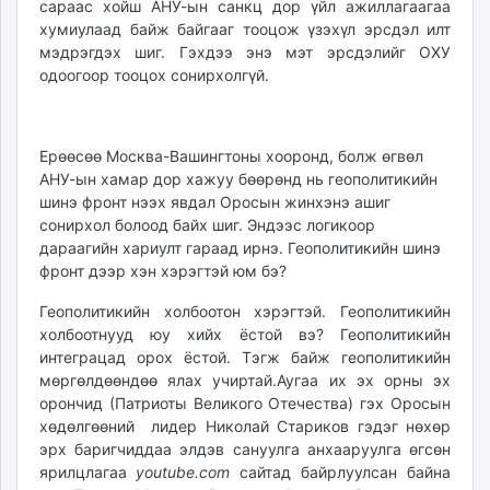
сараас хойш АНУ-ын санкц дор үйл ажиллагаагаа
хумиулаад байж байгааг тооцож үзэхүл эрсдэл илт
мэдрэгдэх шиг. Гэхдээ энэ мэт эрсдэлийг ОХУ
одоогоор тооцох сонирхолгүй.
Ерөөсөө Москва-Вашингтоны хооронд, болж өгвөл
АНУ-ын хамар дор хажуу бөөрөнд нь геополитикийн
шинэ фронт нээх явдал Оросын жинхэнэ ашиг
сонирхол болоод байх шиг. Эндээс логикоор
дараагийн хариулт гараад ирнэ. Геополитикийн шинэ
фронт дээр хэн хэрэгтэй юм бэ?
Геополитикийн холбоотон хэрэгтэй. Геополитикийн
холбоотнууд юу хийх ёстой вэ? Геополитикийн
интеграцад орох ёстой. Тэгж байж геополитикийн
мөргөлдөөндөө ялах учиртай.Аугаа их эх орны эх
орончид (Патриоты Великого Отечества) гэх Оросын
хөдөлгөөний лидер Николай Стариков гэдэг нөхөр
эрх баригчиддаа элдэв сануулга анхааруулга өгсөн
ярилцлагаа
youtube.com
сайтад байрлуулсан байна