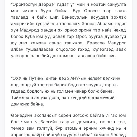
“Оройтоогүй дээрээ” гэдэг үг мөн ч ноцтой сануулга
мэт чихнээ бууж байна. Бүр Оросыг нэр зааж
тавлаад ч байх шиг. Венесуэлын асуудал эрхлэх
америкийн тусгай элч төлөөлөгч Эллиот Абрамс гэдэг
хүн Мадурод хандан эх орноо орхин тэр найз нөхөд
болох Куба юм уу, эсвэл тэр Орос руугаа дүрвэхгүй
юү дээ хэмээн санал тавьжээ. Ерөөсөө Мадурог
албан тушаалаасаа огцорлоо гэхэд хүлээгээд авах
улс орон олон бий дээ хэмээн тавлаж ч байх шиг.
“ОХУ нь Путины өнгөн дээр АНУ-ын нөлөөг дэлхийн
энд тэндгүй тогтоон барих бодлого явуулж, тэр нь
гадаад бодлогынх нь гол мөн чанар болж байна.
Тиймдээ ч ад үзэгдсэн, нэр хүндгүй дэглэмүүдийг
дэмжиж байна.
Өрнөдийн экспансыг сөрөн зогсож байгаа л гэх юм
бол ямар ч Засгийн газрыг дэмжиж, газрын тос,
төмөр зам гэлтгүй, бүр атомын эрчим хүчинд нь ч
хөрөнгөө хайр найргүй оруулж байна” хэмээн Леонид