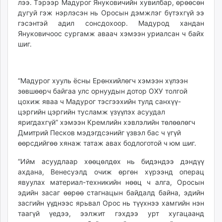
лээ. Тэрээр Мадурог Януковичийн хувилбар, өрөөсөн
дугуй гэж нэрлэсэн нь Оросын дэмжлэг бүтэхгүй ээ
гэсэнтэй адил сонсдохоор. Мадурод хандан
Януковичоос сургамж аваач хэмээн уриалсан ч байх
шиг.
“Мадурог хууль ёсны Ерөнхийлөгч хэмээн хүлээн
зөвшөөрч байгаа улс орнуудын дотор ОХУ толгой
цохиж яваа ч Мадурог тэсгээхийн тулд санхүү-
цэргийн цэргийн тусламж үзүүлэх асуудал
яригдахгүй” хэмээн Кремлийн хэвлэлийн төлөөлөгч
Дмитрий Песков мэдэгдсэнийг үзвэл бас ч үгүй
өөрсдийгөө хянаж татаж авах бодлоготой ч юм шиг.
“Ийм асуудлаар хөөцөлдөх нь бидэндээ дэндүү
ахдана, Венесуэлд очиж өргөн хүрээнд операц
явуулах материал-техникийн нөөц ч алга, Оросын
эдийн засаг өөрөө стагнацын байдалд байна, эдийн
засгийн үүднээс ярьвал Орос нь түүхнээ хамгийн нэн
таагүй үедээ, ээлжит гэхдээ урт хугацаанд