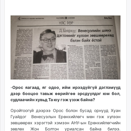
-
Орос яагаад, яг одоо, ийм ирээдүйгүй дэглэмүүд
дээр бооцоо тавьж өөрийгөө эрсдүүлдэг юм бол,
судлаачийн хувьд Та юу гэж үзэж байна?
Оройтоогүй дээрээ Орос болон бусад орнууд Хуан
Гуайдог Венесуэлын Ерөнхийлөгч мөн гэж хүлээн
зөвшөөрөх хэрэгтэй хэмээн АНУ-ын Ерөнхийлөгчийн
зөвлөх Жон Болтон уриалсан байна билээ.