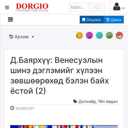
Онцлох
Шинэ
Мэдээллийн
Зар мэдээллийн
Архив
Банк санхүү
Бизнес ААН
Төрийн
Д.Баярхүү: Венесуэлын
Нийслэлийн
шинэ дэглэмийг хүлээн
зөвшөөрөхөд бэлэн байх
dorgio.mn
ёстой (2)
Gogo.mn
caak.mn
Дэлхийд
,
Үйл явдал
news.mn
2026-
2026-
2026/01/07
zindaa.mn
01-
08-
Baabar.mn
07
08
tovch.mn