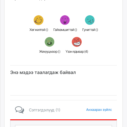
unuudur.mn
isee.mn
mglradio.com
fact.mn
Хөгжилтэй (
)
Гайхамшигтай (
)
Гунигтай (
)
itoim.mn
tumen.mn
shuum.mn
Жихүүцмээр (
)
Үзэн ядмаар (
4
)
times.mn
tvmongolia.mn
mass.mn
Энэ мэдээ таалагдаж байвал
unegui.mn
assa.mn
toim.mn
tac.mn
paparazzi.mn
Сэтгэгдэлүүд (1)
Анхаарах зүйлс
unread.today