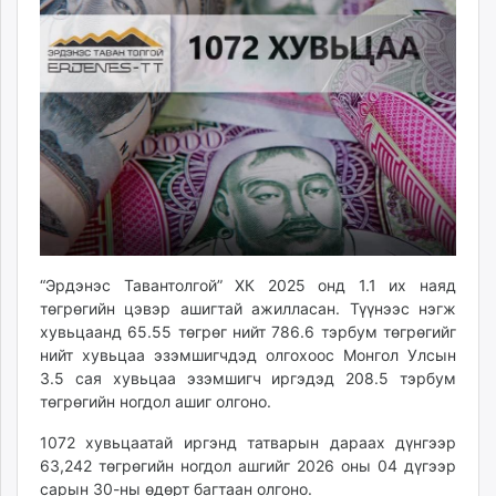
11:53:07
10:44:12
ikon.mn
mnb.mn
Livetv.mn
Eguur.mn
24tsag.mn
shuud.mn
eagle.mn
ergelt.mn
zarig.mn
today.mn
“Эрдэнэс Тавантолгой” ХК 2025 онд 1.1 их наяд
zuv.mn
төгрөгийн цэвэр ашигтай ажилласан. Түүнээс нэгж
mminfo.mn
хувьцаанд 65.55 төгрөг нийт 786.6 тэрбум төгрөгийг
ugluu.mn
нийт хувьцаа эзэмшигчдэд олгохоос Монгол Улсын
urlag.mn
3.5 сая хувьцаа эзэмшигч иргэдэд 208.5 тэрбум
төгрөгийн ногдол ашиг олгоно.
unen.mn
asu.mn
1072 хувьцаатай иргэнд татварын дараах дүнгээр
shudarga.mn
63,242 төгрөгийн ногдол ашгийг 2026 оны 04 дүгээр
shuurhai.mn
сарын 30-ны өдөрт багтаан олгоно.