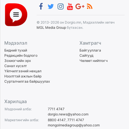
© 2013-2026 он Dorgio.mn, Мэдээллийн хөтөч
MGL Media Group
бүтээсэн.
Мэдээлэл
Хамтрагч
Бидний тухай
Байгууллага
Редакцийн бодлого
Сайтууд
Зохиогчийн эрх
Чөлөөт нийтлэгч
Санал хүсэлт
Үйлчилгээний нөхцөл
Нээлттэй ажлын байр
Сурталчилгаа байршуулах
Харилцаа
Мэдээний алба:
7711 4747
dorgio.news@yahoo.com
Маркетингийн алба:
8800 4147
,
7711 4747
mongolmediagroup@yahoo.com