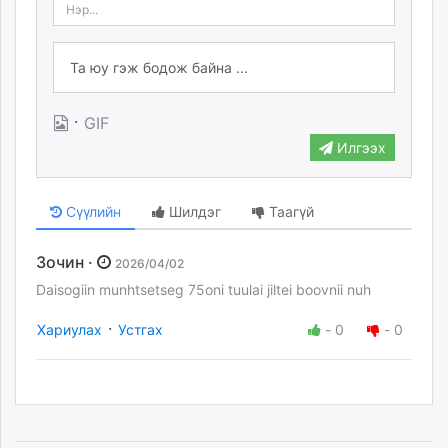
·
GIF
Илгээх
Сүүлийн
Шилдэг
Таагүй
Зочин ·
2026/04/02
Daisogiin munhtsetseg 75oni tuulai jiltei boovnii nuh
·
Хариулах
Устгах
-
0
-
0