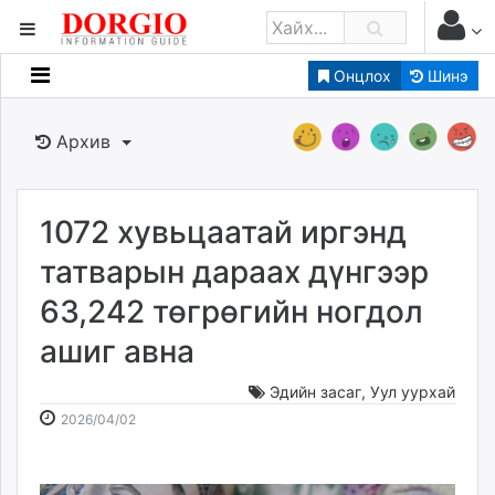
Онцлох
Шинэ
Мэдээллийн
Зар мэдээллийн
Архив
Банк санхүү
Бизнес ААН
Төрийн
1072 хувьцаатай иргэнд
Нийслэлийн
татварын дараах дүнгээр
63,242 төгрөгийн ногдол
dorgio.mn
ашиг авна
Gogo.mn
caak.mn
Эдийн засаг
,
Уул уурхай
news.mn
2026-
2026-
2026/04/02
zindaa.mn
04-
08-
Baabar.mn
02
08
tovch.mn