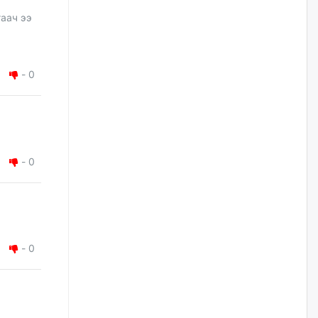
нийлүүлэх ажлыг сэргээх
ёстой
гаач ээ
өчигдѳр
Худалдагч Н.Амарзаяа:
-
0
Дэлгүүрийн 32 хуудастай
өрийн дэвтэр долоо хоногт л
дүүрдэг
өчигдѳр
АИ-92 шатахууны нийлүүлэлт
-
0
тасралтгүй үргэлжилж байна
өчигдѳр
I ангийн цахим бүртгэл энэ
сарын 17-ноос эхэлнэ
-
0
уржигдар
Үндсэн хууль зөрчсөн
Х.Булгантуяа, үндэсний эв