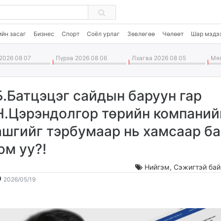
ийн засаг
Бизнес
Спорт
Соёл урлаг
Зөвлөгөө
Чөлөөт
Шар мэдэ
2026 08 07
Пүрэв 2026 08 06
Лхагва 2026 08 05
Мяг
Б.Батцэцэг сайдын баруун гар
Н.Цэрэндолгор төрийн компаний
ашгийг тэрбумаар нь хамсаар б
юм уу?!
Нийгэм
,
Сэжигтэй бай
2026-
2026-
2026/05/19
05-
08-
19
08
10:49:48
11:45:00