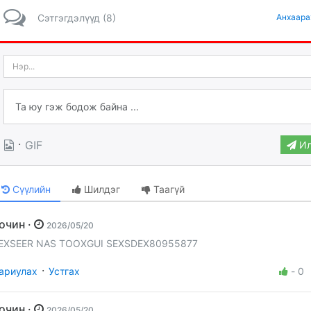
Сэтгэгдэлүүд (8)
Анхаара
·
GIF
Ил
Сүүлийн
Шилдэг
Таагүй
Зочин ·
2026/05/20
EXSEER NAS TOOXGUI SEXSDEX80955877
·
ариулах
Устгах
-
0
Зочин ·
2026/05/20