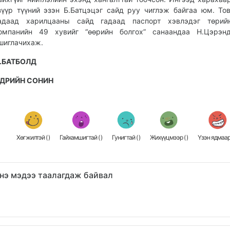
зүүр түүний эзэн Б.Батцэцэг сайд руу чиглэж байгаа юм. То
адаад харилцааны сайд гадаад паспорт хэвлэдэг төрий
омпанийн 49 хувийг “өөрийн болгох” санаандаа Н.Цэрэнд
шиглачихаж.
.БАТБОЛД
ДРИЙН СОНИН
Хөгжилтэй (
)
Гайхамшигтай (
)
Гунигтай (
)
Жихүүцмээр (
)
Үзэн ядмаар
нэ мэдээ таалагдаж байвал