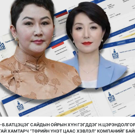
-Б.БАТЦЭЦЭГ САЙДЫН ОЙРЫН ХҮН ГЭГДДЭГ Н.ЦЭРЭНДОЛГОР
ТАЙ ХАМТАРЧ “ТӨРИЙН ҮНЭТ ЦААС ХЭВЛЭЛ” КОМПАНИЙГ БАЙ