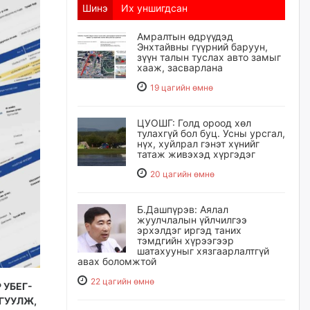
Шинэ
Их уншигдсан
Амралтын өдрүүдэд
Энхтайвны гүүрний баруун,
зүүн талын туслах авто замыг
хааж, засварлана
19 цагийн өмнө
ЦУОШГ: Голд ороод хөл
тулахгүй бол буц. Усны урсгал,
нүх, хуйлрал гэнэт хүнийг
татаж живэхэд хүргэдэг
20 цагийн өмнө
Б.Дашпүрэв: Аялал
жуулчлалын үйлчилгээ
эрхэлдэг иргэд таних
тэмдгийн хүрээгээр
шатахууныг хязгаарлалтгүй
авах боломжтой
22 цагийн өмнө
 УБЕГ-
ГУУЛЖ,