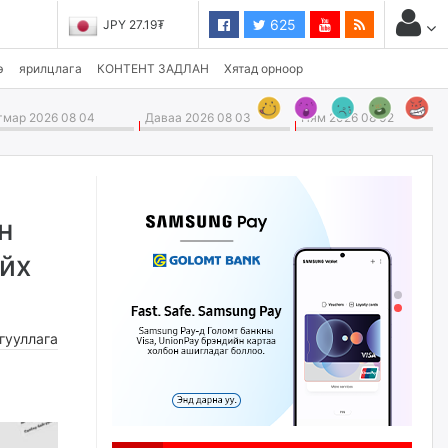
625
JPY 27.19₮
э
ярилцлага
КОНТЕНТ ЗАДЛАН
Хятад орноор
мар 2026 08 04
Даваа 2026 08 03
Ням 2026 08 02
н
айх
гууллага