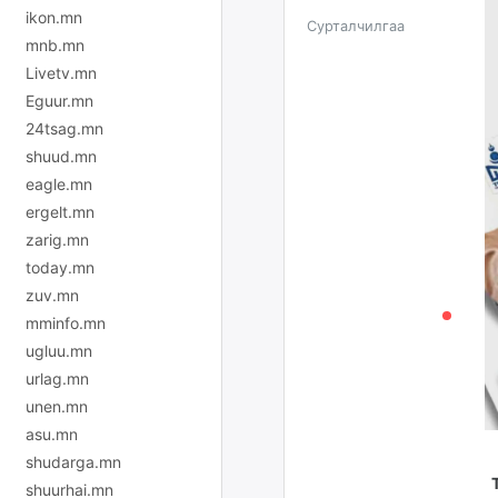
ikon.mn
Сурталчилгаа
mnb.mn
Livetv.mn
Eguur.mn
24tsag.mn
shuud.mn
eagle.mn
ergelt.mn
zarig.mn
today.mn
zuv.mn
mminfo.mn
ugluu.mn
urlag.mn
unen.mn
asu.mn
shudarga.mn
shuurhai.mn