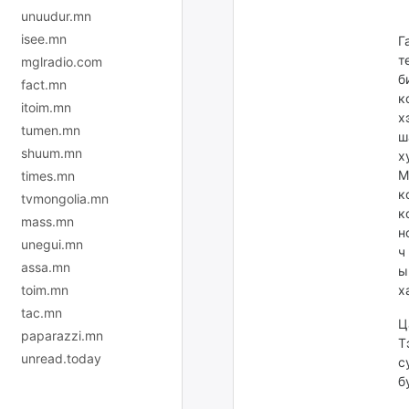
unuudur.mn
isee.mn
Г
т
mglradio.com
б
fact.mn
к
itoim.mn
х
tumen.mn
ш
shuum.mn
х
М
times.mn
к
tvmongolia.mn
к
mass.mn
н
unegui.mn
ч
assa.mn
ы
toim.mn
х
tac.mn
Ц
paparazzi.mn
Т
unread.today
с
б