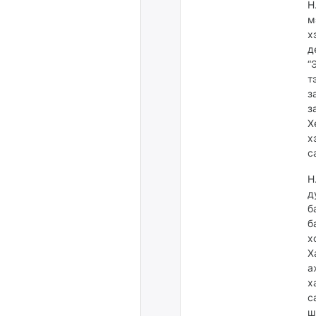
Н
м
х
д
“
т
з
з
Х
х
с
Н
д
б
б
х
Х
а
х
с
ш