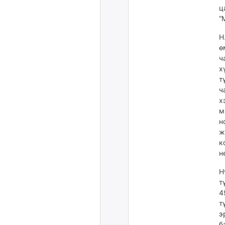
ц
“
Н
ө
ч
х
т
ч
х
м
н
ж
к
н
Н
т
4
т
э
б