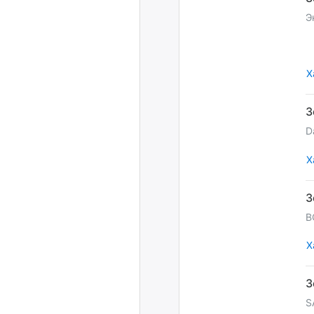
Э
Х
D
Х
B
Х
S