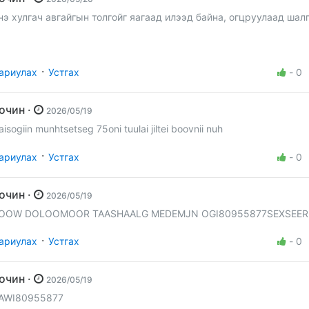
нэ хулгач авгайгын толгойг яагаад илээд байна, огцруулаад шал
·
ариулах
Устгах
-
0
Зочин ·
2026/05/19
aisogiin munhtsetseg 75oni tuulai jiltei boovnii nuh
·
ариулах
Устгах
-
0
Зочин ·
2026/05/19
OOW DOLOOMOOR TAASHAALG MEDEMJN OGI80955877SEXSEER
·
ариулах
Устгах
-
0
Зочин ·
2026/05/19
AWI80955877