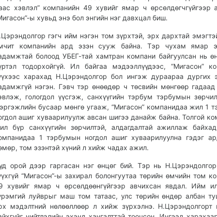
аас хэвлэл” компанийн 49 хувийг ямар ч өрсөлдөгчгүйгээр 
Мигасон”-ы хувьд энэ бол энгийн нэг давхцал биш.
.Цэрэндолгор гэгч ийм нэгэн том зүрхтэй, эрх дархтай эмэгтэ
мчит компанийн ард эзэн сууж байна. Тэр чухам ямар э
адамжтай болоод УБЕГ-тай хамтран компани байгуулсан нь ө
үртэл тодорхойгүй. Ил байгаа мэдээллүүдээс, “Мигасон” к
үүхээс харахад Н.Цэрэндолгор бол ингэж дураараа дургих 
адамжгүй нэгэн. Гэвч тэр өнөөдөр ч төсвийн мөнгөөр гадаад
эвлэж, гологдол үүсгэж, санхүүгийн тэрбум тэрбумын зөрчил
эргэжлийн бусаар мөнгө угааж, “Мигасон” компанидаа жил 1 
огдол ашиг хуваарилуулж авсан шигээ данайж байна. Толгой ко
ил бүр санхүүгийн зөрчилтэй, алдагдалтай ажиллаж байха
омпанидаа 1 тэрбумын ногдол ашиг хуваарилуулна гэдэг а
өмөр, том эзэнтэй хүний л хийж чадах ажил.
үд орой дээр гаргасан нэг өнцөг бий. Тэр нь Н.Цэрэндолго
үүхгүй “Мигасон”-ы захирал болонгуутаа төрийн өмчийн том к
9 хувийг ямар ч өрсөлдөөнгүйгээр авчихсан явдал. Ийм и
үрэмгий луйврыг маш том татаас, улс төрийн өндөр албан ту
рх мэдэлтний нөлөөллөөр л хийж зүрхэлнэ. Н.Цэрэндолгорт
айхгүйг нийтлэлийн эхэнд хангалттай тоочсон. Ингээд харахаа