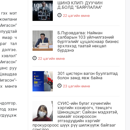
ШИНЭ КЛИП: ДУУЧИН
Д.БОЛД "БАЯРЛАЛАА"
 гэх мэт
22 цагийн өмнө
 компани
Мигасон”
улуудтай
Б.Пүрэвдагва: Найман
салбарын 103 үйлчилгээний
и ямар ч
бүртгэлийг цуцалснаар бизнес
араг тал
эрхлэхэд таатай нөхцөл
 дэлгэе.
бүрдэнэ
 хэвлэл”
22 цагийн өмнө
игасон”
данс руу
301 цистерн вагон буулгалтад
 Цаашдаа
болон замд явж байна
игасон”-
их мөнгө
23 цагийн өмнө
ндолгор.
СУИС-ийн бүлэг хүчингийн
хэргийн хохирогч, тэмцэгч
тод эзэн
Шинэцэцэг: Сайхан мэдээтэй,
гдүүцэж
намайг хохироосон
этгээдүүдийн хэргийг
прокуророос шүүх рүү шилжүүлж байгааг
сонслоо