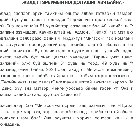
ЖИЛД 1 ТЭРБУМЫН НОГДОЛ АШИГ АВЧ БАЙНА -
адаад паспорт, архи тамхины онцгой албан татварын тэмдэг
өрийн бүх үнэт цаасыг хэвлэдэг “Төрийн үнэт цаас хэвлэл” гэж
ий. Энэ компанийн 51 хувийг төр эзэмшдэг бол 49 хувийг нь “
омпани эзэмшдэг. Хачирхалтай нь “Адмон”, “Непко” гэх мэт ак
эвлэлийн салбараас хэний ч мэдэхгүй “Мигасон” гэх компан
алгаруулалт, өрсөлдөөнгүйгээр төрийн онцгой обьектын б
увийг авчихаж. Бүр хачирхаж эгдүүцмээр нэг үнэнийг одоо
онгол төрийн бүх үнэт цаасыг хэвлэдэг “Төрийн үнэт цаас
омпанийн олж буй ашгийн 51 хувь нь төрд, 49 хувь нь “М
омпанид очиж байна. 2024 онд гэхэд л “Мигасон” компанийн 
огдол ашиг гэсэн тайлбартайгаар нэг тэрбум төгрөг шилжжээ.
 “Төрийн үнэт цаас хэвлэл” компани ашигтай ажиллах хэрээр “М
 данс руу энэ мэтээр мөнгө урссаар байна гэсэн үг. Энэ 
аашаа, хэний халаас руу орж байна вэ?
аасан дээр бол “Мигасон”-ы цорын ганц эзэмшигч нь Н.Цэрэ
эгвэл тэр ямар хүч, хэр нөлөөтэй болоод төрийн онцгой обьек
уучихсан юм бол? Энэ асуултын хариуг сонссон хэн ч э
ухимдана.