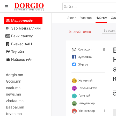
Эхлэл
Улс төр
Нийгэм
Эд
Мэдээллийн
Зар мэдээллийн
Баасан 
19 цагийн өмнө
Банк санхүү
Бизнес ААН
8
Сэтгэгдэл
Төрийн
Хуваалцах
Нийслэлийн
Жиргээ
dorgio.mn
Хөгжилтэй
Gogo.mn
caak.mn
Гайхамшигтай
news.mn
Гунигтай
zindaa.mn
Жихүүцмээр
Baabar.mn
1
Үзэн ядмаар
tovch.mn