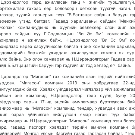
.Цэрэндолгор төрд ажилласан ганц ч жилийн туршлагагүй.
эргэжилтэй гэхээс өөр боловсорч хөгжсөн түүхгүй нэгэн.
элэхэд түүний карьерын түүх “Б.Батцэцэг сайдын баруун га
өрөвхөн үгэнд багтдаг. Гадаад харилцааны сайдын “Мөнхий
Экопак” компаниудынх нь хуулийн зөвлөхөөр олон жил аж
эрээр сайдын хүү Г.Соджамцын “Ви Эс Эм” компанийн гү
ахирлаар ч ажиллаж байж. Н.Цэрэндолгор “Ви Эс Эм” ко
ахирлаас нэрээ хасуулчихсан байгаа ч энэ компанийн харьяан
өдөлмөрийн биржийг удирдаж ажиллуулдаг хэмээн эх сур
элж байна. Энэ олон хамаарал нь Н.Цэрэндолгорыг Гадаад ха
айд Б.Батцэцэгийн баруун гар гэдгийг ил тод хэлээд өгч байна.
.Цэрэндолгор ”Мигасон” гэх компанийн эзэн гэдгийг нийтлэли
урдсан. “Мигасон” компани 2013 оны хоёрдугаар 22-нд
айгуулагдаж байж. Хэвлэх үйлдвэрлэл чиглэлээр үйл ажиллага
айсан энэ компанид Н.Цэрэндолгор тээр сүүлд буюу 2
оёрдугаар сарын 17-нд эцсийн өмчлөгчөөр бүртгүүлсэн ба
ачирхмаар нь ”Мигасон” компанид тендер, худалдан авах аж
жил бараа үйлчилгээ нийлүүлсэн ямар нэгэн түүх байхг
ачирхмаар нь Н.Цэрэндолгорыг “Мигасон” компанид эзэн болсо
ард гадаад паспорт хэвлэдэг төрийн өмчийн компани ба
ийдвэрийг Монгол улсын Засгийн газар гаргасан байдаг. “Төр