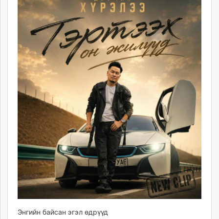
ikon.mn
mnb.mn
Livetv.mn
Eguur.mn
24tsag.mn
shuud.mn
eagle.mn
ergelt.mn
zarig.mn
today.mn
zuv.mn
mminfo.mn
ugluu.mn
urlag.mn
unen.mn
asu.mn
shudarga.mn
Энгийн байсан эгэл өдрүүд
shuurhai.mn