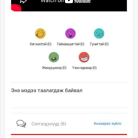
Хөгжилтэй (
0
)
Гайхамшигтай (
0
)
Гунигтай (
0
)
Жихүүцмээр (
0
)
Үзэн ядмаар (
0
)
Энэ мэдээ таалагдаж байвал
Сэтгэгдэлүүд (6)
Анхаарах зүйлс