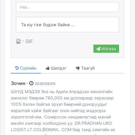
·
GIF
Илгээх
Сүүлийн
Шилдэг
Таагүй
Зочин ·
2026/06/05
ШУУД МЭДЭЭ Энэ нь Адити Апрадхан эмнэлгийн
эмнэлэг бөөрөө 780,000 ам.доллараар зарахаар
100% бэлэн байгаа эрүүл бөөрний доноруудыг
яаралтай хайж байгааг олон нийтэд мэдэгдэх
зорилготой юм. Сонирхсон хандивлагчид манай
имэйл хаягаар холбогдоно уу: DR.PRADHAN.URO
LOGIST.LT.COL@GMAIL. COM бид танд хамгийн их