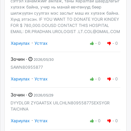
сэтгэл ханамжийг амлаж, таны яаралтай шаардлагыг
хүлээж байна, учир нь манай өвчтөнүүд бөөр
шилжүүлэн суулгах мэс заслыг маш их хүлээж байна.
Хүнд этгэсэн. IF YOU WANT TO DONATE YOUR KINDEY
FOR $ 780,000.OOUSD CONTACT THIS HOSPITAL
EMAIL: DR.PRADHAN.UROLOGIST
.LT.COL@GMAIL.COM
·
Хариулах
Устгах
-
0
-
0
Зочин ·
2026/05/30
SAWN80955877
·
Хариулах
Устгах
-
0
-
0
Зочин ·
2026/05/29
DYYDLGR ZYGAATSX UILCHLN80955877SEXSYGR
TAICHNA
·
Хариулах
Устгах
-
0
-
0