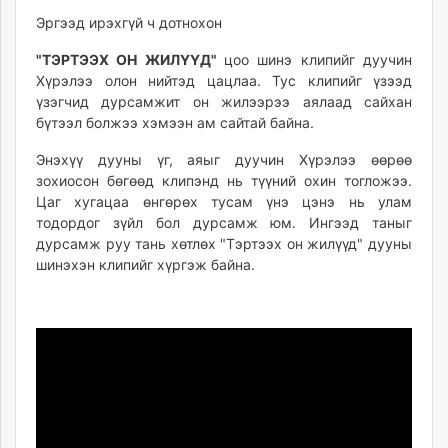
unuudur.mn
Эргээд ирэхгүй ч дотнохон
isee.mn
"ТЭРТЭЭХ ОН ЖИЛҮҮД"
цоо шинэ клипийг дуучин
mglradio.com
Хүрэлээ олон нийтэд цацлаа. Тус клипийг үзээд
fact.mn
үзэгчид дурсамжит он жилээрээ аялаад сайхан
itoim.mn
бүтээл болжээ хэмээн ам сайтай байна.
tumen.mn
Энэхүү дууны үг, аяыг дуучин Хүрэлээ өөрөө
shuum.mn
зохиосон бөгөөд клипэнд нь түүний охин тогложээ.
times.mn
Цаг хугацаа өнгөрөх тусам үнэ цэнэ нь улам
tvmongolia.mn
тодордог зүйл бол дурсамж юм. Ингээд таныг
mass.mn
дурсамж руу тань хөтлөх "Тэртээх он жилүүд" дууны
шинэхэн клипийг хүргэж байна.
unegui.mn
assa.mn
toim.mn
tac.mn
paparazzi.mn
unread.today