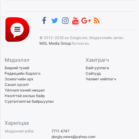
© 2013-2026 он Dorgio.mn, Мэдээллийн хөтөч
MGL Media Group
бүтээсэн.
Мэдээлэл
Хамтрагч
Бидний тухай
Байгууллага
Редакцийн бодлого
Сайтууд
Зохиогчийн эрх
Чөлөөт нийтлэгч
Санал хүсэлт
Үйлчилгээний нөхцөл
Нээлттэй ажлын байр
Сурталчилгаа байршуулах
Харилцаа
Мэдээний алба:
7711 4747
dorgio.news@yahoo.com