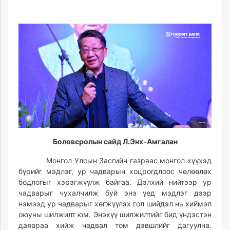
Боловсролын сайд Л.Энх-Амгалан
Монгол Улсын Засгийн газраас монгол хүүхэд
бүрийг мэдлэг, ур чадварын хоцрогдлоос чөлөөлөх
бодлогыг хэрэгжүүлж байгаа. Дэлхий нийтээр ур
чадварыг чухалчилж буй энэ үед мэдлэг дээр
нэмээд ур чадварыг хөгжүүлэх гол шийдэл нь хиймэл
оюуны шилжилт юм. Энэхүү шилжилтийг бид үндэстэн
даяараа хийж чадвал том дэвшлийг дагуулна.