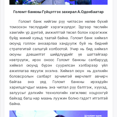
Голомт банкны Гүйцэтгэх захирал А.Одонбаатар
Голомт банк нийгэм рүү чиглэсэн нөлөө бүхий
томоохон төслүүдийг хэрэгжүүлдэг. Эдгээр төслийн
хамгийн үр дүнтэй, амжилттай төсөл болон хэрэгжиж
буйд миний хувьд таатай байна. Голомт банк хиймэл
оюунд голлон анхаарлаа хандуулж буй нь бидний
стратегитай салшгүй холбоотой. Учир нь бид хиймэл
оюуны дэвшилтэт шийдлүүдийг үе шаттайгаар
нэвтрүүлж, ирэх оноос Голомт банкны салбарууд
хиймэл оюунд бүрэн суурилсан хэлбэрээр үйл
ажиллагаа явуулж эхэлнэ. Хиймэл оюун нь дэлхийн
боловсролын салбарт эрчимтэй өөрчлөлт авчирч
байгаа энэ үед Голомт банкны ирээдүйн
харилцагчдыг маань энэ чиглэл рүү бэлтгэж, хүүхэд,
залуусыг дэлхийн технологийн хөгжлөөс хоцрохгүй
байхад багш нар маань луужин болно гэдэгт итгэлтэй
байна.