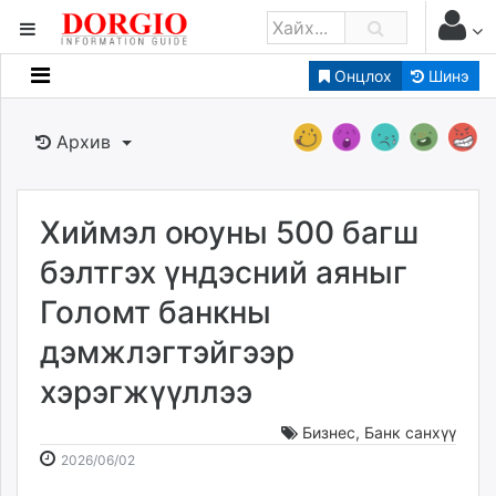
Онцлох
Шинэ
Мэдээллийн
Зар мэдээллийн
Архив
Банк санхүү
Бизнес ААН
Төрийн
Хиймэл оюуны 500 багш
Нийслэлийн
бэлтгэх үндэсний аяныг
Голомт банкны
dorgio.mn
дэмжлэгтэйгээр
Gogo.mn
caak.mn
хэрэгжүүллээ
news.mn
zindaa.mn
Бизнес
,
Банк санхүү
2026-
2026-
Baabar.mn
2026/06/02
06-
08-
tovch.mn