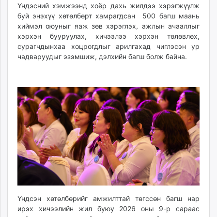
Үндэсний хэмжээнд хоёр дахь жилдээ хэрэгжүүлж
буй энэхүү хөтөлбөрт хамрагдсан 500 багш маань
хиймэл оюуныг яаж зөв хэрэглэх, ажлын ачааллыг
хэрхэн бууруулах, хичээлээ хэрхэн төлөвлөх,
сурагчдынхаа хоцрогдлыг арилгахад чиглэсэн ур
чадваруудыг эзэмшиж, дэлхийн багш болж байна.
Үндсэн хөтөлбөрийг амжилттай төгссөн багш нар
ирэх хичээлийн жил буюу 2026 оны 9-р сараас