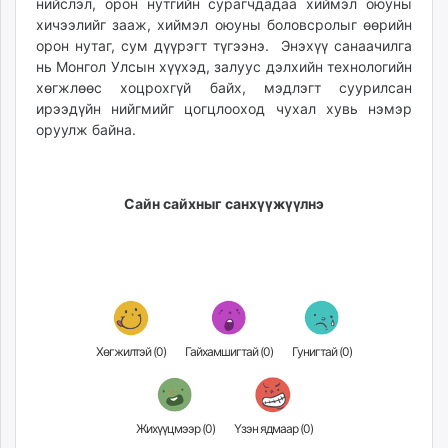
нийслэл, орон нутгийн сурагчдадаа хиймэл оюуны
хичээлийг зааж, хиймэл оюуны боловсролыг өөрийн
орон нутаг, сум дүүрэгт түгээнэ. Энэхүү санаачилга
нь Монгол Улсын хүүхэд, залуус дэлхийн технологийн
хөгжлөөс хоцрохгүй байх, мэдлэгт суурилсан
ирээдүйн нийгмийг цогцлооход чухал хувь нэмэр
оруулж байна.
Сайн сайхныг санхүүжүүлнэ
Хөгжилтэй (
0
)
Гайхамшигтай (
0
)
Гунигтай (
0
)
Жихүүцмээр (
0
)
Үзэн ядмаар (
0
)