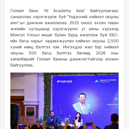
02
09
ikon.mn
12:34:30
04:19:59
Голомт банк “AI Academy Asia” байгууллагаас
mnb.mn
санаачлан хэрэгжүүлж буй “Үндэсний хиймэл оюуны
Livetv.mn
аян”-ыг дэмжин ажиллалаа. 2025 оноос эхлэн таван
Eguur.mn
жилийн хугацаанд хэрэгжүүлэх уг аяны хүрээнд
24tsag.mn
Монгол Улсын өнцөг булан бүрд ажиллаж буй ЕБС-
shuud.mn
ийн багш нарыг чадавхжуулан хиймэл оюуны 2,500
хүний нөөц бэлтгэх юм. Ингэхдээ жил бүр хиймэл
eagle.mn
оюуны 500 багш бэлтгэх бөгөөд 2026 оны
ergelt.mn
хөтөлбөрийг Голомт банкны дэмжлэгтэйгээр зохион
zarig.mn
байгууллаа.
today.mn
zuv.mn
mminfo.mn
ugluu.mn
urlag.mn
unen.mn
asu.mn
shudarga.mn
shuurhai.mn