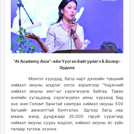
“AI Academy Asia”-ийн Үүсгэн байгуулагч Б.Болор-
Эрдэнэ
Монгол хүүхдэд, багш нарт дэлхийн түвшний
хиймэл оюуны мэдлэг олгох зорилгоор “Үндэсний
хиймэл оюуны аян”-ыг хэрэгжүүлж байгаа. Таван
жилийн хугацаанд хэрэгжүүлэх аяны хүрээнд бид
энэ жил Голомт банктай хамтран хиймэл оюуны 500
багшийг амжилттай бэлтгэлээ. Эдгээр багш нар
маань жилд дунджаар 20,000 гаруй сурагчид
хиймэл оюуны суурь мэдлэг, хиймэл оюуны ёс зүйн
талаар түгээж эхэлнэ.