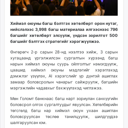
unuudur.mn
isee.mn
mglradio.com
Хиймэл оюуны багш бэлтгэх хөтөлбөрт орон нутаг,
fact.mn
нийслэлээс 3,998 багш материалаа илгээснээс 796
itoim.mn
багшийг хөтөлбөрт элсүүлж, үндсэн зорилтот 500
tumen.mn
багшийг бэлтгэх стратегийг хэрэгжүүлжээ.
shuum.mn
Өнгөрөгч 2-р сарын 28-нд нээлтээ хийж, 3 сарын
times.mn
хугацаанд үргэлжилсэн сургалтын хүрээнд багш
tvmongolia.mn
нарын хиймэл оюуны суурь ойлголтыг нэмэгдүүлж,
mass.mn
цаашид хиймэл оюуны мэдлэгийг хэрэглэхэд
дэмжлэг үзүүлэх, AI хэрэгслийг үр дүнтэй ашиглах
unegui.mn
замаар боловсролын чанарыг сайжруулж, багшийн
assa.mn
мэргэжлийн чадавхыг бэхжүүлэхэд чиглэжээ.
toim.mn
tac.mn
Мөн Голомт банкнаас багш нарт зориулан санхүүгийн
боловсрол олгох сургалтуудыг явуулсан. Хөтөлбөрийн
paparazzi.mn
төгсгөлд багш нар хиймэл оюун ухаан ашиглан
unread.today
боловсруулсан төслөө танилцуулж, шилдгүүдээ
шалгаруулсан юм.