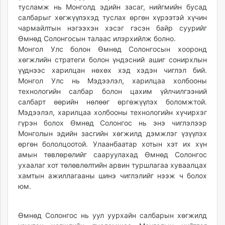
тусламж нь Монголд эдийн засаг, нийгмийн бусад
салбарыг хөгжүүлэхэд туслах өргөн хүрээтэй хүчин
чармайлтын нэгээхэн хэсэг гэсэн байр суурийг
Өмнөд Солонгосын талаас илэрхийлж болно.
Монгол Улс болон Өмнөд Солонгосын хооронд
хөгжлийн стратеги болон үндэсний ашиг сонирхлын
үүднээс харилцан нөхөх хэд хэдэн чиглэл бий.
Монгол Улс нь Мэдээлэл, харилцаа холбооны
технологийн салбар болон цахим үйлчилгээний
салбарт өөрийн нөлөөг өргөжүүлэх боломжтой.
Мэдээлэл, харилцаа холбооны технологийн хүчирхэг
гүрэн болох Өмнөд Солонгос нь энэ чиглэлээр
Монголын эдийн засгийн хөгжилд дэмжлэг үзүүлэх
өргөн бололцоотой. Улаанбаатар хотын хэт их хүн
амын төвлөрөлийг сааруулахад Өмнөд Солонгос
ухаалаг хот төлөвлөлтийн арвин туршлагаа хуваалцах
хамтын ажиллагааны шинэ чиглэлийг нээж ч болох
юм.
Өмнөд Солонгос нь уул уурхайн салбарын хөгжилд