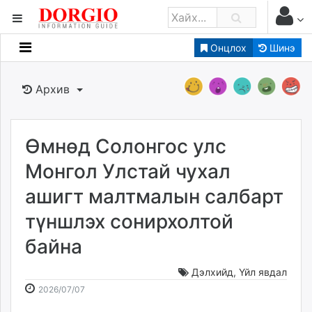
Онцлох
Шинэ
Мэдээллийн
Зар мэдээллийн
Архив
Банк санхүү
Бизнес ААН
Төрийн
Өмнөд Солонгос улс
Нийслэлийн
Монгол Улстай чухал
ашигт малтмалын салбарт
dorgio.mn
түншлэх сонирхолтой
Gogo.mn
caak.mn
байна
news.mn
zindaa.mn
Дэлхийд
,
Үйл явдал
2026-
2026-
Baabar.mn
2026/07/07
07-
08-
tovch.mn