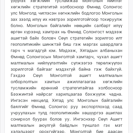
үзүүлэх хөгжлийн тусламжаа Монголын нийтлэг
хөгжлийн стратегитэй холбосноор Өмнөд Солонгос
улс Монголд чиглэсэн хөгнжлийн бодлогоо Монголын
зах зээлд илүү их нэвтрэх зорилготойгоор тохируулж
болно. Монголын байгалийн нөөцийн салбарт илүү
өргөн хүрээнд хамтрах нь Өмнөд Солонгост мэдээж
ашигтай байх боловч Сөүл стратегийн зорилгоо илт
геополитикийн шинжтэй биш гэж маргах шаардлага
гарч ч магадгүй юм. Мэдээж, Хятадын албаныхан
Өмнөд Солонгосын Монголтой хамтарч, чухал ашигт
малтмалын нийлүүлэлтийн сүлжээгээ төрөлжүүлэх
зорилготой байгааг мэдэхгүй байна гэж байхгүй.
Гэхдээ Сөүл Монголтой ашигт малтмалын
олборлолтын хамтын ажиллагаагаа хөгжлийн
тусламжийн ерөнхий стратегитайгаа холбосноор
Бээжинтэй найрсаг харилцаагаа бэхжүүлж чадна.
Ингэсэн нөхцөлд Хятад улс Монголын байгалийн
баялгийг Өмнөд Солонгос руу экспортлоход саад
учруулахын тулд геополитикийн хөшүүргээ ашиглах
сонирхол буурах болов уу. Ингэснээр Сөүл Ашигт
малтмалын аюулгүй байдлын түншлэл гэх мэт
хэлэлцээрт орохгүйгээр, Монголтой бие даасан