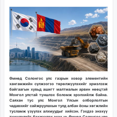
07
06
ikon.mn
09:40:06
10:26:00
mnb.mn
Livetv.mn
Eguur.mn
24tsag.mn
shuud.mn
eagle.mn
ergelt.mn
zarig.mn
today.mn
zuv.mn
mminfo.mn
Өмнөд Солонгос улс газрын ховор элементийн
ugluu.mn
хангамжийн сүлжээгээ төрөлжүүлэхийг эрмэлзэж
urlag.mn
байгаагын хувьд ашигт малтмалын арвин нөөцтэй
Монгол улстай түншлэх боломж эрэлхийлж байна.
unen.mn
Саяхан тус улс Монгол Улсын олборлолтын
asu.mn
чадавхийг сайжруулахын тулд албан ёсны хөгжлийн
shudarga.mn
тусламж үзүүлэх алхмуудыг хийсэн. Гэхдээ энэхүү
shuurhai.mn
түншлэлийг бэхжүүлэх эсэх нь Өмнөд Солонгос улс