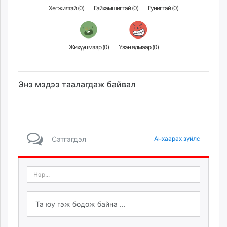
Хөгжилтэй (
0
)
Гайхамшигтай (
0
)
Гунигтай (
0
)
Жихүүцмээр (
0
)
Үзэн ядмаар (
0
)
Энэ мэдээ таалагдаж байвал
Сэтгэгдэл
Анхаарах зүйлс