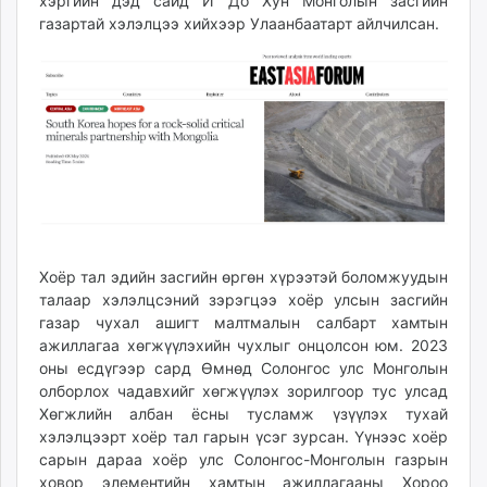
хэргийн дэд сайд И До Хун Монголын засгийн
газартай хэлэлцээ хийхээр Улаанбаатарт айлчилсан.
Хоёр тал эдийн засгийн өргөн хүрээтэй боломжуудын
талаар хэлэлцсэний зэрэгцээ хоёр улсын засгийн
газар чухал ашигт малтмалын салбарт хамтын
ажиллагаа хөгжүүлэхийн чухлыг онцолсон юм. 2023
оны есдүгээр сард Өмнөд Солонгос улс Монголын
олборлох чадавхийг хөгжүүлэх зорилгоор тус улсад
Хөгжлийн албан ёсны тусламж үзүүлэх тухай
хэлэлцээрт хоёр тал гарын үсэг зурсан. Үүнээс хоёр
сарын дараа хоёр улс Солонгос-Монголын газрын
ховор элементийн хамтын ажиллагааны Хороо