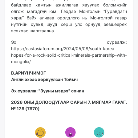
байдлаар хамтын ажиллагаа явуулах боломжийг
олгож магадгүй юм. Гэхдээ Монголын “Гуравдагч
хөрш” байх аливаа оролдлого нь Монголтой газар
нутгийн хувьд шууд хөрш улс орнууд зөвшөөрөх
эсэхээс шалтгаална.
Эх сурвалж:
https://eastasiaforum.org/2024/05/08/south-korea-
hopes-for-a-rock-solid-critical-minerals-partnership-with-
mongolia/
В.АРИУНЧИМЭГ
Англи эхээс хөрвүүлсэн Тоймч
Эх сурвалж: "Зууны мэдээ" сонин
2026 ОНЫ ДОЛООДУГААР САРЫН 7. МЯГМАР ГАРАГ.
№ 128 (7870)