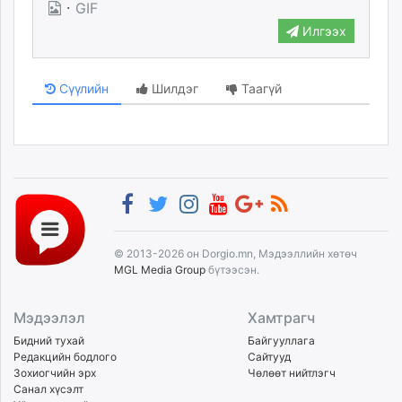
·
GIF
Илгээх
Сүүлийн
Шилдэг
Таагүй
© 2013-2026 он Dorgio.mn, Мэдээллийн хөтөч
MGL Media Group
бүтээсэн.
Мэдээлэл
Хамтрагч
Бидний тухай
Байгууллага
Редакцийн бодлого
Сайтууд
Зохиогчийн эрх
Чөлөөт нийтлэгч
Санал хүсэлт