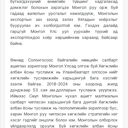
бүтээгдэхүүний өнөөгийн түвшинг хадгалахад
дэмжлэг болохын зэрэгцээ Монгол руу орж буй
гадаад валютын урсгалыг нэмэгдүүлж, Монголын
экспортын зах зээлд эзлэх Хятадын ноёрхлыг
бууруулах ач холбогдолтой юм. Гэхдээ далайд
гарцгүй Монгол Улс уул уурхайн түүхий эд
экспортлохдоо хоёр хөршийнхөө хараанд байсаар
байна.
Өмнөд Солонгосоос байгалийн нөөцийн салбарт
ашиглах зорилгоор Монгол Улсад олгож буй Хөгжлийн
албан ёсны тусламж нь Улаанбаатарт олгосон нийт
хөгжлийн тусламжийн харьцангуй бага хэсгийг
эзэлж байгаа. 2018-2024 оны хооронд жилд
дунджаар 53 сая ам.долларын тусламж үзүүлжээ.
Иймээс Сөүл Монголын чухал ашигт малтмалын
салбарт чиглэсэн харьцангуй бага дүнтэй Хөгжлийн
албан ёсны тусламж нь геополитикийн зорилгоор бус,
харин Монгол руу чиглэсэн хөгжлийн стратегийн нэг
хэсэг гэдгийг онцолж болох юм. Монголын олборлох
үйлдвэрлэлд оруулж буй хөгжлийн албан ёсны