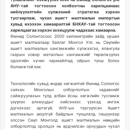
unuudur.mn
АНУ-тай тогтоосон холбоотны харилцаанаас
нийлүүлэлтийн сүлжээний стратегиа хэрхэн
isee.mn
тусгаарлаж, чухал ашигт малтмалын импортын
mglradio.com
хувьд ихээхэн хамааралтай БНХАУ-тай тогтоосон
fact.mn
харилцаагаа хэрхэн зохицуулж чадахаас хамаарна.
itoim.mn
Өмнөд Солонгосоос 2000 километрийн зайд орших
tumen.mn
ашигт малтмалаар баялаг Монгол Улс нь Сөүлийн
ашигт малтмалын хангамжийн сүлжээгээ, ялангуяа
shuum.mn
газрын ховор металлын хангамжийг төрөлжүүлэх
times.mn
одоогийн хүчин чармайлтад ойрын түнш болох
tvmongolia.mn
боломжтой юм.
mass.mn
unegui.mn
Технологийн хувьд өндөр хөгжилтэй Өмнөд Солонгос
assa.mn
саяхан Монголын олборлолтын чадавхийг
toim.mn
сайжруулахын тулд албан ёсны хөгжлийн тусламж
tac.mn
үзүүлэх алхмуудыг хийсэнээс үзэхэд ингэж
paparazzi.mn
дүгнэхээс аргагүй. АНУ-ын тэргүүлсэн Ашигт
unread.today
малтмалын аюулгүй байдлын түншлэлд гишүүнээр
элссэн Сөүл Монголд ашигт малтмалын нөөцийн
олборлолтод оролцох нь ардчилсан орнуудын чухал