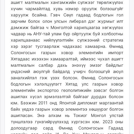
ашигт малтмалын хангамжийн сүлжээг төрөлжүүлэх
хүчин чармайлтад хувь нэмэр оруулж болзошгүйг
харуулж бсайна. Гэвч Сөүл гадаад бодлогын гол
зарчим болох олон улсын либерал дэг журмыг илт
дэмжиж байгаа ч Монголтой харилцаагаа хөгжүүлэх
чадвар нь АНУ-тай улам бүр ойртуулж буй холбоотны
харилцаанаас нийлүүлэлтийн сүлжээний стратегиа
хэр зэрэг тусгаарлаж чадахаас хамаарна. Өмнөд
Солонгосын газрын ховор элементийн импорт
Хятадаас ихээхэн хамааралтай, иймээс чухал ашигт
малтмалын салбар дахь энэхүү эмзэг байдлыг
үндэсний аюулгүй байдалд учирч болзошгүй аюул
заналхийлэл гэж үзэх болсон. Өмнөд Солонгосын
бодлогын хэлэлцүүлэгт Хятад улс газрын ховор
элементийн экспортоо геополитикийн зэвсэг болгон
ашиглах хүсэл эрмэлзэлтэй байгааг дурдах болсон
юм. Бээжин 2011 онд Японтой дипломат маргаантай
байх үедээ газрын ховор элементээ хөшүүрэг болгон
ашигласан. Энэ алхам нь Токиог Монгол улстай
түншлэлээ гүнзгийрүүлэхэд хүргэсэн юм. 2023 оны
долоодугаар сард Өмнөд Солонгосын Гадаад