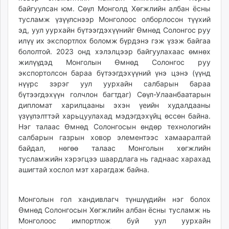
байгуулсан юм. Сөүл Монголд Хөгжлийн албан ёсны
тусламж үзүүлснээр Монголоос олборлосон түүхий
эд, уул уурхайн бүтээгдэхүүнийг Өмнөд Солонгос руу
илүү их экспортлох боломж бүрдэнэ гэж үзэж байгаа
бололтой. 2023 онд хэлэлцээр байгуулахаас өмнөх
жилүүдэд Монголын Өмнөд Солонгос руу
экспортолсон бараа бүтээгдэхүүний үнэ цэнэ (үүнд
нүүрс зэрэг уул уурхайн салбарын бараа
бүтээгдэхүүн голчлон багтдаг) Сөүл-Улаанбаатарын
дипломат харилцааны эхэн үеийн худалдааны
үзүүлэлттэй харьцуулахад мэдэгдэхүйц өссөн байна.
Нэг талаас Өмнөд Солонгосын өндөр технологийн
салбарын газрын ховор элементээс хамааралтай
байдал, нөгөө талаас Монголын хөгжлийн
тусламжийн хэрэгцээ шаардлага нь гаднаас харахад
ашигтай хослол мэт харагдаж байна.
Монголын гол хандивлагч түншүүдийн нэг болох
Өмнөд Солонгосын Хөгжлийн албан ёсны тусламж нь
Монголоос импортлож буй уул уурхайн