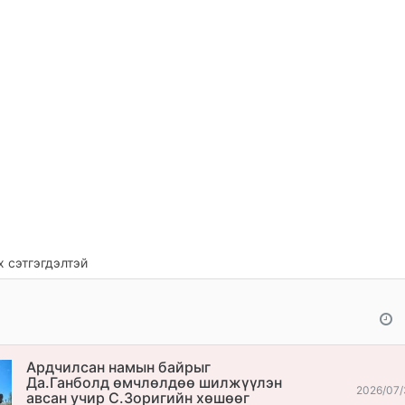
 сэтгэгдэлтэй
Ардчилсан намын байрыг
Да.Ганболд өмчлөлдөө шилжүүлэн
2026/07/
авсан учир С.Зоригийн хөшөөг