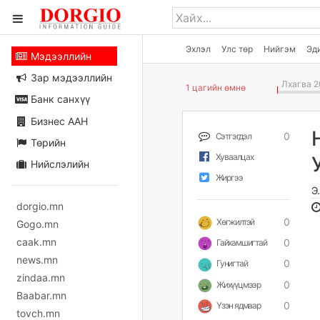
Эхлэл
Улс төр
Нийгэм
Эд
Мэдээллийн
Зар мэдээллийн
Лхагва 2
1 цагийн өмнө
Банк санхүү
Бизнес ААН
0
Сэтгэгдэл
Төрийн
Хуваалцах
Нийслэлийн
Жиргээ
Э
dorgio.mn
0
Хөгжилтэй
Gogo.mn
caak.mn
0
Гайхамшигтай
news.mn
0
Гунигтай
zindaa.mn
0
Жихүүцмээр
Baabar.mn
0
Үзэн ядмаар
tovch.mn