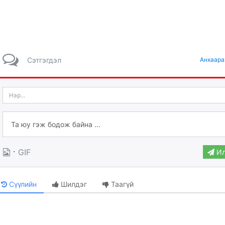
Сэтгэгдэл
Анхаара
·
GIF
Ил
Сүүлийн
Шилдэг
Таагүй