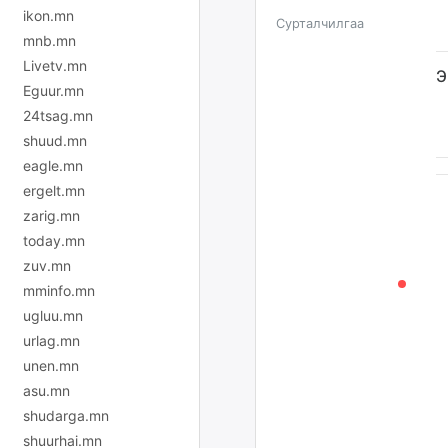
ikon.mn
Сурталчилгаа
mnb.mn
Livetv.mn
Э
Eguur.mn
24tsag.mn
shuud.mn
eagle.mn
ergelt.mn
zarig.mn
today.mn
zuv.mn
mminfo.mn
ugluu.mn
urlag.mn
unen.mn
asu.mn
shudarga.mn
shuurhai.mn