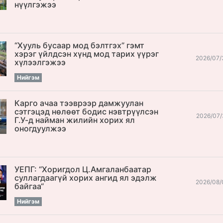
нүүлгэжээ
“Хууль бусаар мод бэлтгэх” гэмт
хэрэг үйлдсэн хүнд мод тарих үүрэг
2026/07/
хүлээлгэжээ
Нийгэм
Карго ачаа тээврээр дамжуулан
сэтгэцэд нөлөөт бодис нэвтрүүлсэн
2026/07/
Г.У-д найман жилийн хорих ял
оногдуулжээ
УЕПГ: “Хоригдол Ц.Амгаланбаатар
cуллагдаагүй хорих ангид ял эдэлж
2026/08/
байгаа“
Нийгэм