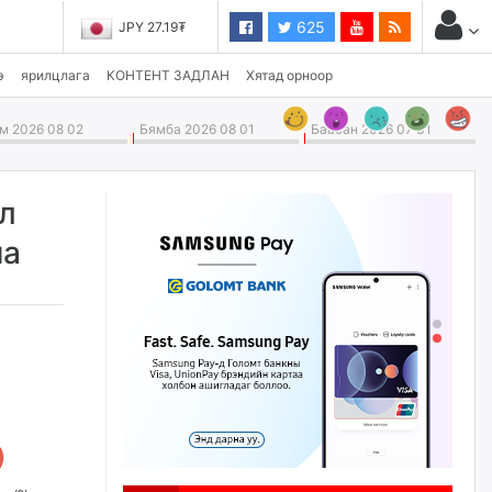
625
JPY 27.19₮
э
ярилцлага
КОНТЕНТ ЗАДЛАН
Хятад орноор
 2026 08 02
Бямба 2026 08 01
Баасан 2026 07 31
л
на