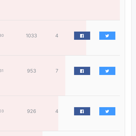
өрөмдлөгийг 2027 онд эхлүүлнэ
өчигдѳр
Ханын материалд эхний
ээлжийн 6 блок орон сууцны
1033
4
30
барилга угсралтын ажил
үргэлжилж байна
өчигдѳр
Цагдаагийн дэд хурандаа
953
7
31
Д.Будзаан: Хүүхдийн эсрэг
бэлгийн хүчирхийлэл үйлдвэл
бүх насаар нь хорих ял
оногдуулах хуулийн
зохицуулалттай
өчигдѳр
926
4
03
“Аяллын газрын зураг”-ийн
хэвлэмэл хувилбарыг Голомт
банкны салбараас үнэ
төлбөргүй авах боломжтой