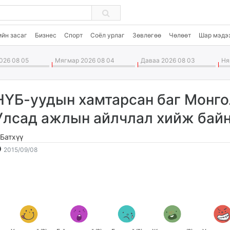
ийн засаг
Бизнес
Спорт
Соёл урлаг
Зөвлөгөө
Чөлөөт
Шар мэдэ
026 08 05
Мягмар 2026 08 04
Даваа 2026 08 03
Ням
НҮБ-уудын хамтарсан баг Монго
Улсад ажлын айлчлал хийж бай
.Батхүү
2015-
2026-
2015/09/08
09-
08-
08
06
08:33:52
16:31:25