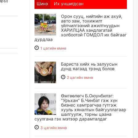
р (
0
)
Шинэ
Их уншигдсан
Орон сууц, нийтийн аж ахуй,
авто зам, тохижилт
үйлчилгээний ажилтнуудын
ХАРИЛЦАА хандлагатай
холбоотой ГОМДОЛ их байгааг
дурдлаа
1 цагийн өмнө
Бариста хийх нь залуусын
дунд яагаад трэнд болов
2 цагийн өмнө
Өмгөөлөгч Б.Оюунбилэг:
"Урьхан" Б.Чинбат гэж хүн
бизнес хамтрагчаа гүтгэж
хууль хяналтын байгууллагаар
шалгуулж, торны цаана
суулгана гэх мэтээр дарамталдаг
3 цагийн өмнө