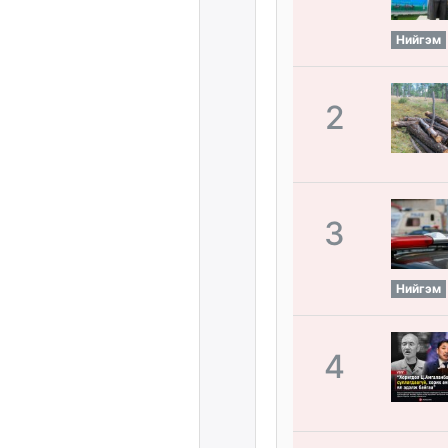
Нийгэм
2
3
Нийгэм
4