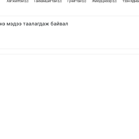
Хөгжилтэй (
0
)
Гайхамшигтай (
0
)
Гунигтай (
0
)
Жихүүцмээр (
0
)
Үзэн ядмаа
нэ мэдээ таалагдаж байвал