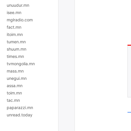
unuudur.mn
isee.mn
mglradio.com
fact.mn
itoim.mn
tumen.mn
shuum.mn
times.mn
tvmongolia.mn
mass.mn
unegui.mn
assa.mn
toim.mn
tac.mn
paparazzi.mn
unread.today