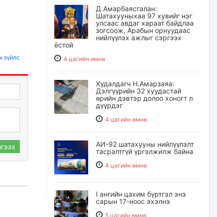
Д.Амарбаясгалан:
Шатахууныхаа 97 хувийг нэг
улсаас авдаг хараат байдлаа
зогсоож, Арабын орнуудаас
нийлүүлэх ажлыг сэргээх
ёстой
х зүйлс
4 цагийн өмнө
Худалдагч Н.Амарзаяа:
Дэлгүүрийн 32 хуудастай
өрийн дэвтэр долоо хоногт л
дүүрдэг
4 цагийн өмнө
АИ-92 шатахууны нийлүүлэлт
гээх
тасралтгүй үргэлжилж байна
4 цагийн өмнө
I ангийн цахим бүртгэл энэ
сарын 17-ноос эхэлнэ
5 цагийн өмнө