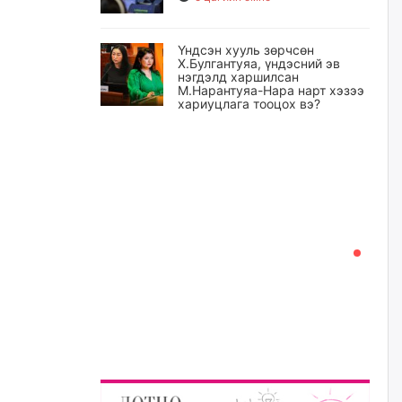
Үндсэн хууль зөрчсөн
Х.Булгантуяа, үндэсний эв
нэгдэлд харшилсан
М.Нарантуяа-Нара нарт хэзээ
хариуцлага тооцох вэ?
5 цагийн өмнө
Нефть импортлогч компаниуд
татварын өртэй байсан ч
дансыг нь битүүмжлэхгүй
6 цагийн өмнө
I хорооллын арын замыг
наймдугаар сарын 6-ны 23:00
цагаас түр хааж, борооны ус
зайлуулах шугамын хөндлөн
сэтэлгээ хийнэ
6 цагийн өмнө
А.Ариунзаяа: Хүний нэр төрийг