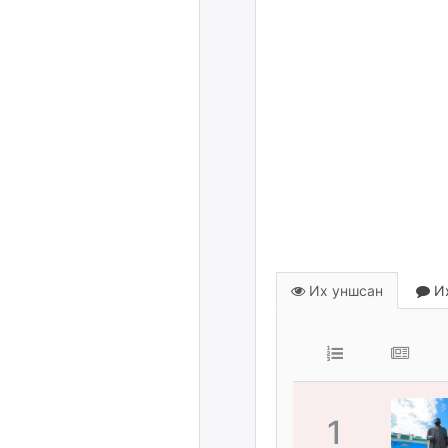
Их уншсан
Их
1