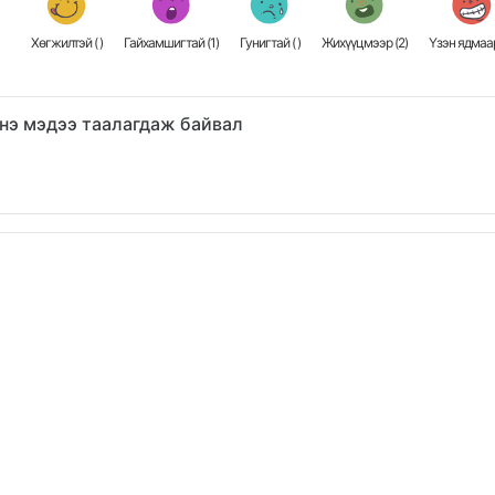
Хөгжилтэй (
)
Гайхамшигтай (
1
)
Гунигтай (
)
Жихүүцмээр (
2
)
Үзэн ядмаар
нэ мэдээ таалагдаж байвал