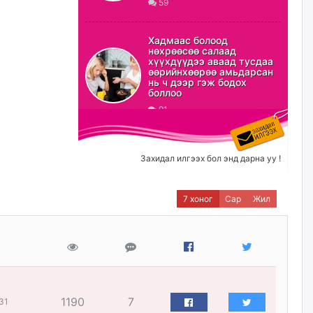
59
ХЗДХ-ын сайд С.Амарсайхан:
Авлигаар авсан хөрөнгийг
Хадмаас болоод
хурааж, нийгмийн сайн
нөхрөөсөө салаад
сайхны хөгжилд зориулах
хүүхдүүдээ аваад тусдаа
бөгөөд үүнийг хэд хэдэн эрх
өөрийнхөөрөө амьдарсан
бүхий байгууллагаас санал авна
нь ч дээр гэж бодох
боллоо
өчигдѳр
91
Шатахууныг олдож байгаа
газраас нь л авч байна. Үнэ
тарифаас илүү хангамж дээр
Захидал илгээх бол энд дарна уу !
анхаарч байна
өчигдѳр
7 хоног
Сар
Жил
Ц.Будханд: Дүүгээ гараад
ирнэ гэж итгэж хүлээсээр
долоон сарын хугацаа
өнгөрлөө
өчигдѳр
1190
7
31
Барилгын салбарын 100