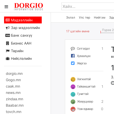
Эхлэл
Улс төр
Нийгэм
Эд
Мэдээллийн
Зар мэдээллийн
Пүрэв 2
17 цагийн өмнө
Банк санхүү
Бизнес ААН
1
Сэтгэгдэл
Төрийн
Хуваалцах
Нийслэлийн
Жиргээ
dorgio.mn
З
Хөгжилтэй
Gogo.mn
caak.mn
1
Гайхамшигтай
news.mn
Гунигтай
zindaa.mn
2
Жихүүцмээр
Baabar.mn
0
Үзэн ядмаар
tovch.mn