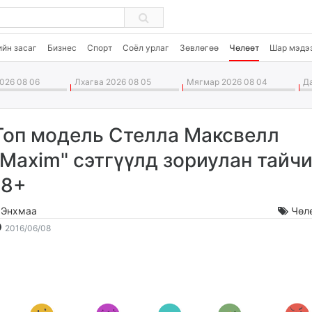
ийн засаг
Бизнес
Спорт
Соёл урлаг
Зөвлөгөө
Чөлөөт
Шар мэдэ
026 08 06
Лхагва 2026 08 05
Мягмар 2026 08 04
Да
Топ модель Стелла Максвелл
"Maxim" сэтгүүлд зориулан тайч
18+
.Энхмаа
Чөл
2016-
2026-
2016/06/08
06-
08-
08
07
13:40:05
09:50:26