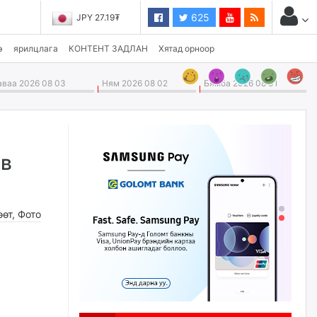
625
JPY 27.19₮
э
ярилцлага
КОНТЕНТ ЗАДЛАН
Хятад орноор
ваа 2026 08 03
Ням 2026 08 02
Бямба 2026 08 01
ив
өөт
,
Фото