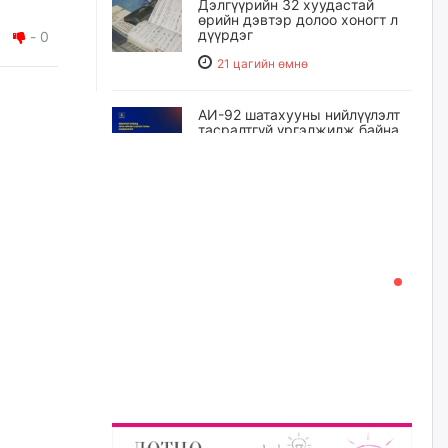
Дэлгүүрийн 32 хуудастай
өрийн дэвтэр долоо хоногт л
дүүрдэг
-
0
21 цагийн өмнө
АИ-92 шатахууны нийлүүлэлт
тасралтгүй үргэлжилж байна
21 цагийн өмнө
I ангийн цахим бүртгэл энэ
сарын 17-ноос эхэлнэ
22 цагийн өмнө
Үндсэн хууль зөрчсөн
Х.Булгантуяа, үндэсний эв
нэгдэлд харшилсан
М.Нарантуяа-Нара нарт хэзээ
хариуцлага тооцох вэ?
23 цагийн өмнө