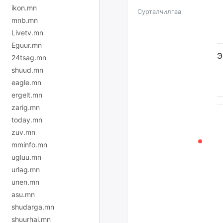
ikon.mn
Сурталчилгаа
mnb.mn
Livetv.mn
Eguur.mn
Э
24tsag.mn
shuud.mn
eagle.mn
ergelt.mn
zarig.mn
today.mn
zuv.mn
mminfo.mn
ugluu.mn
urlag.mn
unen.mn
asu.mn
shudarga.mn
shuurhai.mn