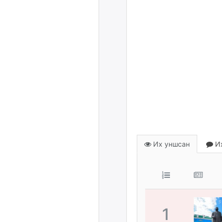
Их уншсан
Их
1