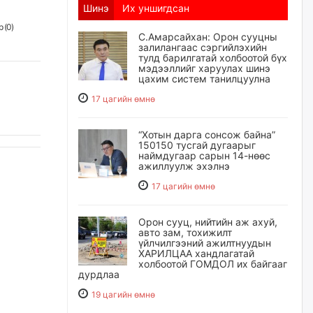
Шинэ
Их уншигдсан
 (
0
)
С.Амарсайхан: Орон сууцны
залилангаас сэргийлэхийн
тулд барилгатай холбоотой бүх
мэдээллийг харуулах шинэ
цахим систем танилцуулна
17 цагийн өмнө
“Хотын дарга сонсож байна”
150150 тусгай дугаарыг
наймдугаар сарын 14-нөөс
ажиллуулж эхэлнэ
17 цагийн өмнө
Орон сууц, нийтийн аж ахуй,
авто зам, тохижилт
үйлчилгээний ажилтнуудын
ХАРИЛЦАА хандлагатай
холбоотой ГОМДОЛ их байгааг
дурдлаа
19 цагийн өмнө