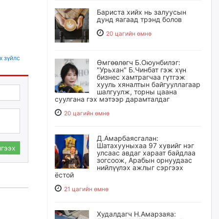
Бариста хийх нь залуусын
дунд яагаад трэнд болов
20 цагийн өмнө
х зүйлс
Өмгөөлөгч Б.Оюунбилэг:
"Урьхан" Б.Чинбат гэж хүн
бизнес хамтрагчаа гүтгэж
хууль хяналтын байгууллагаар
шалгуулж, торны цаана
суулгана гэх мэтээр дарамталдаг
20 цагийн өмнө
Д.Амарбаясгалан:
Шатахууныхаа 97 хувийг нэг
гээх
улсаас авдаг хараат байдлаа
зогсоож, Арабын орнуудаас
нийлүүлэх ажлыг сэргээх
ёстой
21 цагийн өмнө
Худалдагч Н.Амарзаяа: