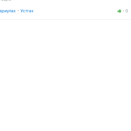
·
ариулах
Устгах
-
0