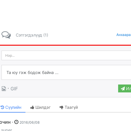
Сэтгэгдэлүүд (1)
Анхаара
·
GIF
Ил
Сүүлийн
Шилдэг
Таагүй
Зочин ·
2016/06/08
super