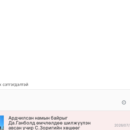
 сэтгэгдэлтэй
Ардчилсан намын байрыг
Да.Ганболд өмчлөлдөө шилжүүлэн
2026/07/
авсан учир С.Зоригийн хөшөөг