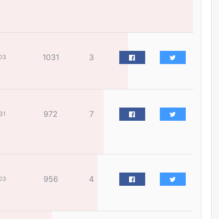
жилийн ойд зориулсан
наадмыг хойшлуулав
өчигдѳр
Монгол Улсад 162 вагон - 9720
1031
3
тонн АИ-92 орж иржээ
03
өчигдѳр
Jade Gas: 1.1 тэрбум австрали
долларын санхүүжилтийн
972
7
31
эцсийн гэрээг есдүгээр сард
байгуулбал Тавантолгойн
метан хийн үйлдвэрлэлийн
өрөмдлөгийг 2027 онд эхлүүлнэ
өчигдѳр
Ханын материалд эхний
956
4
03
ээлжийн 6 блок орон сууцны
барилга угсралтын ажил
үргэлжилж байна
өчигдѳр