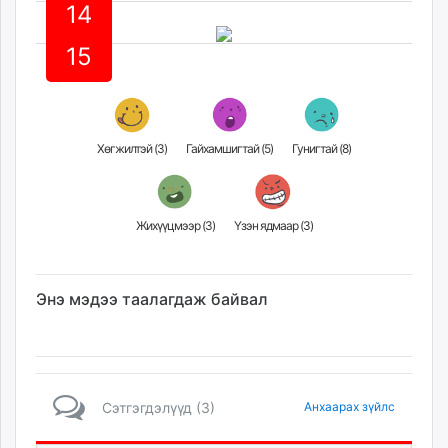
14
unuudur.mn
isee.mn
15
mglradio.com
fact.mn
itoim.mn
tumen.mn
Хөгжилтэй (
3
)
Гайхамшигтай (
5
)
Гунигтай (
8
)
shuum.mn
times.mn
tvmongolia.mn
Жихүүцмээр (
3
)
Үзэн ядмаар (
3
)
mass.mn
unegui.mn
assa.mn
Энэ мэдээ таалагдаж байвал
toim.mn
tac.mn
paparazzi.mn
unread.today
Сэтгэгдэлүүд (3)
Анхаарах зүйлс