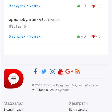
·
Хариулах
Устгах
-
0
-
0
эрдэнэбулган ·
2017/01/30
89012345
·
Хариулах
Устгах
-
0
-
0
© 2013-2026 он Dorgio.mn, Мэдээллийн хөтөч
MGL Media Group
бүтээсэн.
Мэдээлэл
Хамтрагч
Бидний тухай
Байгууллага