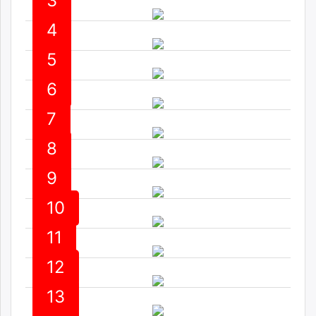
3
ikon.mn
4
mnb.mn
Livetv.mn
5
Eguur.mn
24tsag.mn
6
shuud.mn
7
eagle.mn
ergelt.mn
8
zarig.mn
today.mn
9
zuv.mn
10
mminfo.mn
ugluu.mn
11
urlag.mn
unen.mn
12
asu.mn
13
shudarga.mn
shuurhai.mn