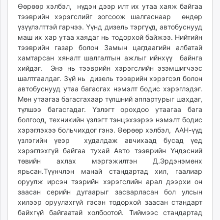
Өөрөөр хэлбэл, нүдэн дээр илт их утаа хаяж байгаа
тээврийн хэрэгслийг зогсоож шалгаснаар өндөр
үзүүлэлттэй гарчээ. Үүнд дизель тэргүүд, автобуснууд
маш их хар утаа хаядаг нь тодорхой байжээ. Нийтийн
тээврийн газар болон Замын цагдаагийн албатай
хамтарсан хяналт шалгалтын ажлыг ийнхүү байнга
хийдэг. Энэ нь тээврийн хэрэгслийн эзэмшигчээс
шалтгаалдаг. Зүй нь дизель тээврийн хэрэгсэл болон
автобуснууд утаа багасгах нэмэлт бодис хэрэглэдэг.
Мөн утаагаа багасгахаар түлшний аппартурыг шахдаг,
түлшээ багасгадаг. Үзлэгт орохдоо утаагаа бага
болгоод, техникийн үзлэгт тэнцэхээрээ нэмэлт бодис
хэрэглэхээ больчихдог гэнэ. Өөрөөр хэлбэл, ААН-үүд
үзлэгийн үеэр худалдаж авчихаад бусад үед
хэрэглэхгүй байгаа тухай Авто тээврийн Үндэсний
төвийн ахлах мэргэжилтэн Д.Эрдэнэмөнх
ярьсан.Түүнчлэн манай стандартад хил, гаалиар
оруулж ирсэн тээрийн хэрэгслийн арал дээрхи он
заасан серийн дугаарыг засварласан бол улсын
хилээр оруулахгүй гэсэн тодорхой заасан стандарт
байхгүй байгаатай холбоотой. Тиймээс стандартад