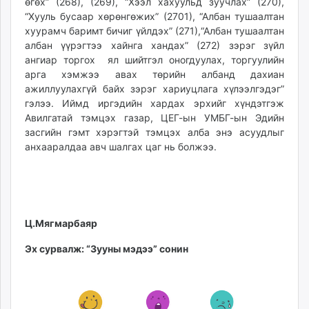
өгөх” (268), (269), “Хээл хахуульд зуучлах” (270),
“Хууль бусаар хөрөнгөжих” (2701), “Албан тушаалтан
хуурамч баримт бичиг үйлдэх” (271),“Албан тушаалтан
албан үүрэгтээ хайнга хандах” (272) зэрэг зүйл
ангиар торгох ял шийтгэл оногдуулах, торгуулийн
арга хэмжээ авах төрийн албанд дахиан
ажиллуулахгүй байх зэрэг хариуцлага хүлээлгэдэг”
гэлээ. Иймд иргэдийн хардах эрхийг хүндэтгэж
Авилгатай тэмцэх газар, ЦЕГ-ын УМБГ-ын Эдийн
засгийн гэмт хэрэгтэй тэмцэх алба энэ асуудлыг
анхааралдаа авч шалгах цаг нь болжээ.
Ц.Мягмарбаяр
Эх сурвалж: “Зууны мэдээ” сонин