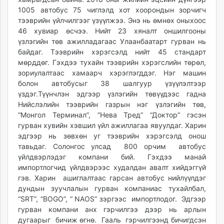
1005 автобус 75 чиглэлд хот хоорондын зорчигч
тээврийн үйлчилгээг үзүүлжээ. Энэ нь өмнөх оныхоос
46 хувиар өсчээ. Нийт 23 хяналт оншилгооны
үзлэгийн төв ажилладагаас Улаанбаатарт гурван нь
байдаг. Тээврийн хэрэгсэлд нийт 45 стандарт
мөрддөг. Гэхдээ тухайн тээврийн хэрэгслийн төрөл,
зориулалтаас хамаарч хэрэглэгддэг. Нэг машин
болон автобусыг 38 шалгуур үзүүлэлтээр
үздэг.Түүнчлэн эдгээр үзлэгийн төвүүдээс гадна
Нийслэлийн тээврийн газрын нэг үзлэгийн төв,
“Монгол Терминал”, “Нева Тред” “Доктор” гэсэн
гурван хувийн хэвшил үйл ажиллагаа явуулдаг. Харин
эдгээр нь зөвхөн уг тээврийн хэрэгсэлд онош
тавьдаг. Солонгос улсад 800 орчим автобус
үйлдвэрлэдэг компани бий. Гэхдээ манай
импортлогчид үйлдвэрээс худалдан авалт хийдэггүй
гэв. Харин ашиглалтаас гарсан автобус нийлүүлдэг
дундын зуучлалын гурван компаниас тухайлбал,
“SRT”, “BOGO”, “ NAOS” зэргээс импортлодог. Эдгээр
гурван компани анх гэрчилгээ дээр нь арлын
дугаарыг бичиж өгнө. Гааль гэрчилгээнд бичигдсэн