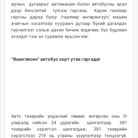
арлын дугаарыг автомашин болон автобусны арал
дээр бичсэнтэй тулгаж гаргана. Харин гаалиар
гарсны дараа буюу /гаалиар өнгөрөнгүүт/ машин
ачигчын хүсэлтээр хуурамч дугаар бүхий дагалдах
гэрчилгээг сольж дахин бичиж өгдөгөөс бүх будлиан
эхэлдэг гэж эх сурвалж ярьсан юм.
“Өшиглөсөн” автобус хорт утаа гаргадаг
Авто тээврийн үндэсний төвөөс өнгөрсөн оны III
улиралд хийсэн 24 удаагийн шалгалтаар 381
тээврийн хэрэгсэл шалгагдаж, 381 тээврийн
хэрэгслээс 219 нь утааны үзүүлэлтээр тэнцээгүй.