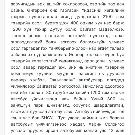
зорчигчдын эрх ашгийг хохироосон, хэргийн тоо өсч
unuudur.mn
байна. Өнгөрсөн онд гаргасан Үндэсний хөгжлийн
isee.mn
газрын судалгаагаар жилд дундажаар 2100 зам
mglradio.com
тээврийн осол бүртгэгдэж 400 орчим хүн нас барж
fact.mn
1200 хүн тахир дутуу болж байгааг мэдээлжээ.
Тэгвэл ослын шалтгаан нөхцлийг судлахад гэнэт
itoim.mn
жолоодлогогүй болж зогсоох боломжгүйн улмаас
tumen.mn
осол гаргадаг гэх тайлбарыг жолооч нар өгдөг талаар
shuum.mn
албаны эх сурвалж хэлэв. Өөрөөр хэлбэл, бүрэн бус
times.mn
тээврийн хэрэгсэлтэй хөдөлгөөнд оролцсоны улмаас
tvmongolia.mn
осол аваар гаргадаг аж. Энэ нь нийтийн тээврийн
mass.mn
компаниуд хуучирч муудсан, насжилт нь дууссан
өөрөөр хэлбэл, “өшиглөсөн” автобусаар иргэдэд
unegui.mn
үйлчилсээр байгаатай холбоотой. Нийслэлд одоогоор
assa.mn
нийтийн тээвэрт 30 гаруй компанийн 1200 том оврын
toim.mn
автобус үйлчилгээнд явж байна. Үүний 800 нь
tac.mn
зайлшгүй парк шинэчлэлд оруулах шаардлагатай,
paparazzi.mn
насжилт дууссан автобус аж. Автобус нийлүүлдэг гол
түнш улс бол БНСУ. Тус улсад найман жил болсон
unread.today
автобусыг үйлчилгээнээс хасдаг. Харин Солонгос
улсаас оруулж ирсэн автобусыг манай улс 12 жил