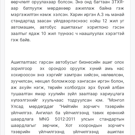
өөрчлөлт оруулахаар болсон. Энэ онд багтаан ЗТХЯ-
аар батлуулж мөрдөхөөр ажиллаж байна гэж
мэргэжилтэн нэмж хэлсэн. Харин иргэн А.З нь манай
стандартад заасан үйлдвэрлэснээс хойш 12 жил уг
автомашин, автобус ашиглахыг хориглоно гэсэн
заалтыг ядаж 10 жил түүнээс ч наашлуулах хэрэгтэй
гэж байв.
Ашиглалтаас гарсан автобусыг бизнесийн ашиг олох
зорилгоор эх орондоо оруулж хүний амь нас
хохироосон энэ хэргийг хамтран хийсэн, нөлөөлсөн,
зуучилсан, нөхцөл боломжоор хангасан иргэн болон,
аж ахуйн нэгж, төрийн холбогдох эрх бүхий албан
тушаалтан ямар хуулийн зүйл заалтаар хариуцлага
хүлээлгэхийг хуульчаас тодруулсан юм. “Монгол
Улсад мөрдөгддөг “Нийтийн зорчигч тээврийн
үйлчилгээ. Ангилал ба үйлчилгээнд тавих ерөнхий
шаардлага MNG 5012:2011 улсын стандартын
шаардлагыг зөрчиж, Хот хоорондын зорчигч
тээврийн үйлчилгээнд үйлчилгээнд ашиглах