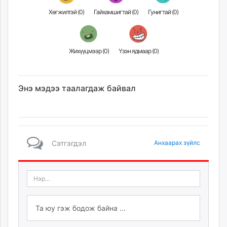
Хөгжилтэй (
0
)
Гайхамшигтай (
0
)
Гунигтай (
0
)
Жихүүцмээр (
0
)
Үзэн ядмаар (
0
)
Энэ мэдээ таалагдаж байвал
Сэтгэгдэл
Анхаарах зүйлс