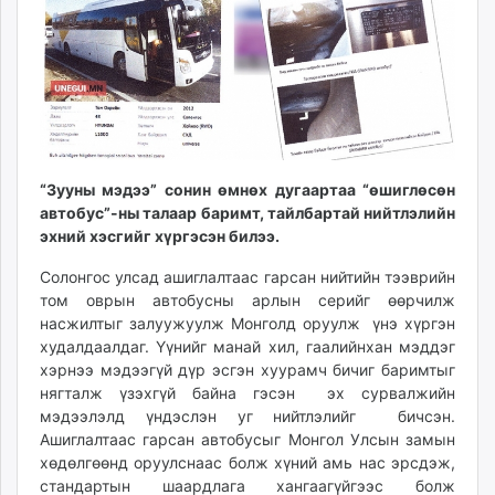
ikon.mn
mnb.mn
Livetv.mn
Eguur.mn
24tsag.mn
shuud.mn
eagle.mn
“Зууны мэдээ” сонин өмнөх дугаартаа “өшиглөсөн
ergelt.mn
автобус”-ны талаар баримт, тайлбартай нийтлэлийн
эхний хэсгийг хүргэсэн билээ.
zarig.mn
today.mn
Солонгос улсад ашиглалтаас гарсан нийтийн тээврийн
zuv.mn
том оврын автобусны арлын серийг өөрчилж
mminfo.mn
насжилтыг залуужуулж Монголд оруулж үнэ хүргэн
худалдаалдаг. Үүнийг манай хил, гаалийнхан мэддэг
ugluu.mn
хэрнээ мэдээгүй дүр эсгэн хуурамч бичиг баримтыг
urlag.mn
нягталж үзэхгүй байна гэсэн эх сурвалжийн
unen.mn
мэдээлэлд үндэслэн уг нийтлэлийг бичсэн.
asu.mn
Ашиглалтаас гарсан автобусыг Монгол Улсын замын
shudarga.mn
хөдөлгөөнд оруулснаас болж хүний амь нас эрсдэж,
стандартын шаардлага хангаагүйгээс болж
shuurhai.mn