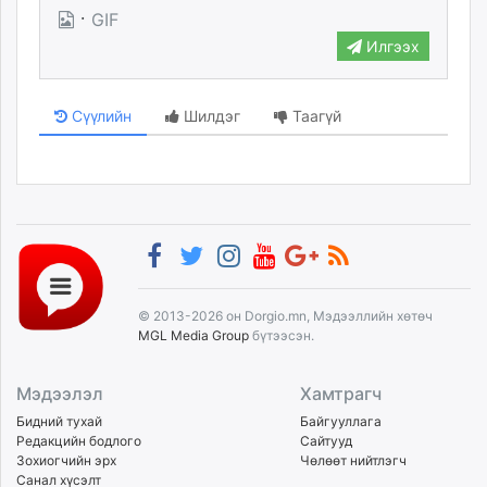
·
GIF
Илгээх
Сүүлийн
Шилдэг
Таагүй
© 2013-2026 он Dorgio.mn, Мэдээллийн хөтөч
MGL Media Group
бүтээсэн.
Мэдээлэл
Хамтрагч
Бидний тухай
Байгууллага
Редакцийн бодлого
Сайтууд
Зохиогчийн эрх
Чөлөөт нийтлэгч
Санал хүсэлт