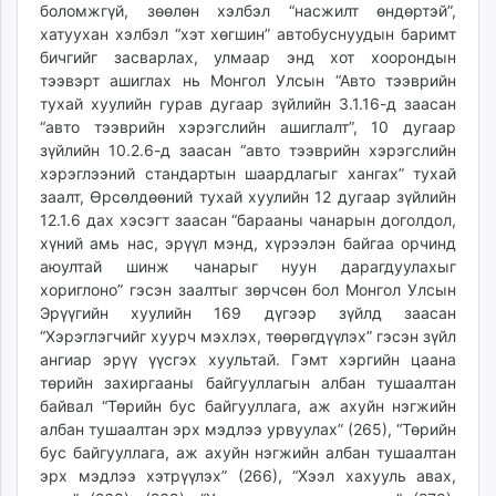
боломжгүй, зөөлөн хэлбэл “насжилт өндөртэй”,
хатуухан хэлбэл “хэт хөгшин” автобуснуудын баримт
бичгийг засварлах, улмаар энд хот хоорондын
тээвэрт ашиглах нь Монгол Улсын “Авто тээврийн
тухай хуулийн гурав дугаар зүйлийн 3.1.16-д заасан
“авто тээврийн хэрэгслийн ашиглалт”, 10 дугаар
зүйлийн 10.2.6-д заасан “авто тээврийн хэрэгслийн
хэрэглээний стандартын шаардлагыг хангах” тухай
заалт, Өрсөлдөөний тухай хуулийн 12 дугаар зүйлийн
12.1.6 дах хэсэгт заасан “барааны чанарын доголдол,
хүний амь нас, эрүүл мэнд, хүрээлэн байгаа орчинд
аюултай шинж чанарыг нуун дарагдуулахыг
хориглоно” гэсэн заалтыг зөрчсөн бол Монгол Улсын
Эрүүгийн хуулийн 169 дүгээр зүйлд заасан
“Хэрэглэгчийг хуурч мэхлэх, төөрөгдүүлэх” гэсэн зүйл
ангиар эрүү үүсгэх хуультай. Гэмт хэргийн цаана
төрийн захиргааны байгууллагын албан тушаалтан
байвал “Төрийн бус байгууллага, аж ахуйн нэгжийн
албан тушаалтан эрх мэдлээ урвуулах” (265), “Төрийн
бус байгууллага, аж ахуйн нэгжийн албан тушаалтан
эрх мэдлээ хэтрүүлэх” (266), “Хээл хахууль авах,