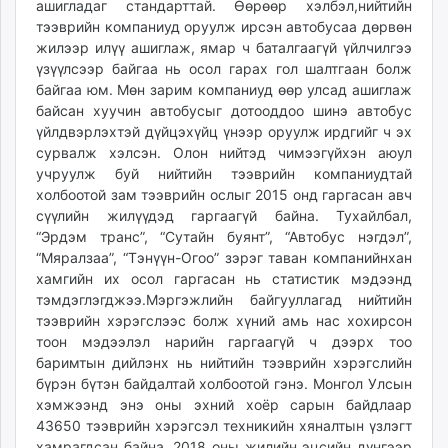
ашигладаг стандарттай. Өөрөөр хэлбэл,нийтийн
тээврийн компаниуд оруулж ирсэн автобусаа дөрвөн
жилээр илүү ашиглаж, ямар ч баталгаагүй үйлчилгээ
үзүүлсээр байгаа нь осол гарах гол шалтгаан болж
байгаа юм. Мөн зарим компаниуд өөр улсад ашиглаж
байсан хуучин автобусыг дотооддоо шинэ автобус
үйлдвэрлэхтэй дүйцэхүйц үнээр оруулж ирдгийг ч эх
сурвалж хэлсэн. Олон нийтэд чимээгүйхэн аюул
учруулж буй нийтийн тээврийн компаниудтай
холбоотой зам тээврийн ослыг 2015 онд гаргасан авч
сүүлийн жилүүдэд гаргаагүй байна. Тухайлбал,
“Эрдэм транс”, “Сутайн буянт”, “Автобус нэгдэл”,
“Мяралзаа”, “Тэнүүн-Огоо” зэрэг таван компанийнхан
хамгийн их осол гаргасан нь статистик мэдээнд
тэмдэглэгджээ.Мэргэжлийн байгууллагад нийтийн
тээврийн хэрэгслээс болж хүний амь нас хохирсон
тоон мэдээлэл нарийн гаргаагүй ч дээрх тоо
баримтын дийлэнх нь нийтийн тээврийн хэрэгслийн
бүрэн бүтэн байдалтай холбоотой гэнэ. Монгол Улсын
хэмжээнд энэ оны эхний хоёр сарын байдлаар
43650 тээврийн хэрэгсэл техникийн хяналтын үзлэгт
хамрагдсан байна. 2018 оны жилийн эцсийн дүнгээр