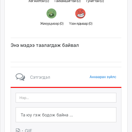
Хөгжилтэй (
0
)
Гайхамшигтай (
0
)
Гунигтай (
0
)
Жихүүцмээр (
0
)
Үзэн ядмаар (
0
)
Энэ мэдээ таалагдаж байвал
Сэтгэгдэл
Анхаарах зүйлс
·
GIF