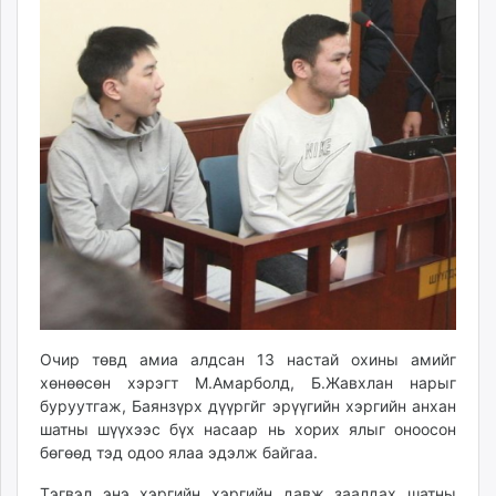
ikon.mn
mnb.mn
Livetv.mn
Eguur.mn
24tsag.mn
shuud.mn
eagle.mn
ergelt.mn
zarig.mn
today.mn
zuv.mn
mminfo.mn
ugluu.mn
Очир төвд амиа алдсан 13 настай охины амийг
urlag.mn
хөнөөсөн хэрэгт М.Амарболд, Б.Жавхлан нарыг
unen.mn
буруутгаж, Баянзүрх дүүргйг эрүүгийн хэргийн анхан
шатны шүүхээс бүх насаар нь хорих ялыг оноосон
asu.mn
бөгөөд тэд одоо ялаа эдэлж байгаа.
shudarga.mn
shuurhai.mn
Тэгвэл энэ хэргийн хэргийн давж заалдах шатны