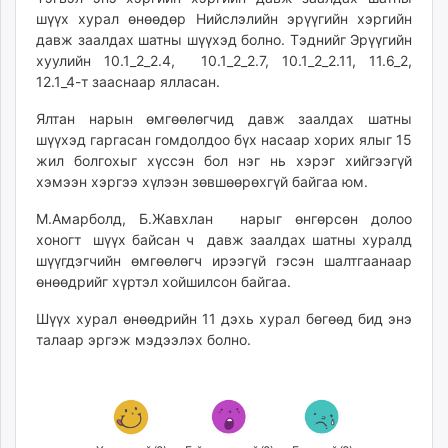
unuudur.mn
шүүх хурал өнөөдөр Нийслэлийн эрүүгийн хэргийн
давж заалдах шатны шүүхэд болно. Тэднийг Эрүүгийн
isee.mn
хуулийн 10.1_2_2.4, 10.1_2_2.7, 10.1_2_2.11, 11.6_2,
mglradio.com
12.1_4-т зааснаар ялласан.
fact.mn
itoim.mn
Ялтан нарын өмгөөлөгчид давж заалдах шатны
шүүхэд гаргасан гомдолдоо бүх насаар хорих ялыг 15
tumen.mn
жил болгохыг хүссэн бол нэг нь хэрэг хийгээгүй
shuum.mn
хэмээн хэргээ хүлээн зөвшөөрөхгүй байгаа юм.
times.mn
tvmongolia.mn
М.Амарболд, Б.Жавхлан нарыг өнгөрсөн долоо
хоногт шүүх байсан ч давж заалдах шатны хуралд
mass.mn
шүүгдэгчийн өмгөөлөгч ирээгүй гэсэн шалтгаанаар
unegui.mn
өнөөдрийг хүртэл хойшилсон байгаа.
assa.mn
toim.mn
Шүүх хурал өнөөдрийн 11 дэхь хурал бөгөөд бид энэ
талаар эргэж мэдээлэх болно.
tac.mn
paparazzi.mn
unread.today