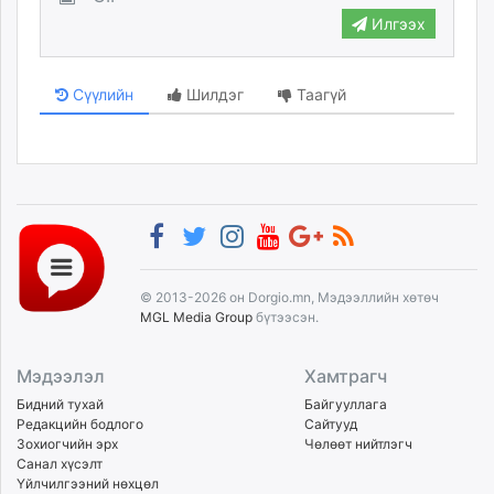
Илгээх
Сүүлийн
Шилдэг
Таагүй
© 2013-2026 он Dorgio.mn, Мэдээллийн хөтөч
MGL Media Group
бүтээсэн.
Мэдээлэл
Хамтрагч
Бидний тухай
Байгууллага
Редакцийн бодлого
Сайтууд
Зохиогчийн эрх
Чөлөөт нийтлэгч
Санал хүсэлт
Үйлчилгээний нөхцөл